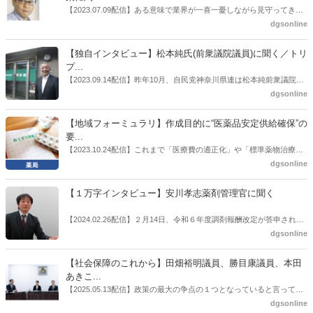
ても出席していたイイジマ薬局（長野県上田市）開設者である飯島裕
【2023.07.09配信】ある意味で業界が一喜一憂しながら見守ってきた
也氏に聞いた。
厚労省「医薬品の迅速・安定供給実現に向けた総合対策に関する有識
dgsonline
者検討会」。10カ月にわたり13回の会議が開催され、６月12日に報告
書がとりまとめられた。ドラビズon-lineでは検討会を総括する目的で
【独自インタビュー】松本純氏(前衆議院議員)に聞く／トリ
厚労省医政局医薬産業振興・医療情報企画課長（医薬産業振興・医療
プ...
情報企画課セルフケア・セルフメディケーション推進室長併任）安藤
【2023.09.14配信】昨年10月、自民党神奈川県連は松本純前衆議院議
公一氏や青山学院大学名誉教授の三村優美子氏、 日本保険薬局協会医
員を「自民党神奈川1区」（横浜市中区・磯子区・金沢区）の支部長
dgsonline
薬品流通・ＯＴＣ検討委員会副委員長の原靖明氏を交えた座談会を実
に選出した。「1区支部長」は、次期衆院選挙で神奈川1区自民党公認
施した。
候補の前提となるもの。薬剤師に関わる政策に広く・深く関わってき
【地域フォーミュラリ】作成目的に“医薬品安定供給確保”の
た同氏の復活に向けた薬剤師業界の期待には熱いものがある。不透明
要...
感の払拭できない医療・介護・障害者サービスのトリプル改定等へ
【2023.10.24配信】これまで「医療費の適正化」や「標準薬物治療の
の、薬剤師業界の強い危機感の裏返しといってもいいだろう。本稿で
推進」などが目的とされることが多かった地域フォーミュラリの作
dgsonline
は松本氏にインタビューした。
成。ここに、明らかにもう１つの理由が追加されるようになってき
た。医薬品の安定供給確保だ。10月22日に開かれた「日本フォーミュ
【１万字インタビュー】安川孝志薬剤管理官に聞く
ラリ学会学術総会」で一般演題発表した飯田下伊那薬剤師会（長野県
飯田市）は、会員薬局から安定供給確保への強い要望があったことを
【2024.02.26配信】２月14日、令和６年度調剤報酬改定が答申され
受け、安定供給確保が見込めるPPI３成分について銘柄を含めて選定
た。本紙では、厚生労働省保険局医療課・薬剤管理官の安川孝志氏
dgsonline
したとした。
に、薬局に関係する調剤報酬改定の部分についてインタビューした。
【社会保障のこれから】田畑裕明議員、勝目康議員、本田
あきこ...
【2025.05.13配信】政策の最大の争点の１つとなっていると言っても
よいのが社会保障のこれからのあり方だ。特に与党では、政府関係者
dgsonline