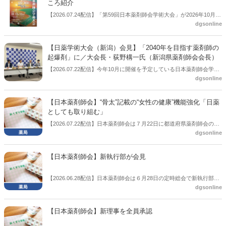
ころ紹介
【2026.07.24配信】「第59回日本薬剤師会学術大会」が2026年10月11
dgsonline
日（日）～12日（月・祝）の２日間、新潟で開催される（大会運営委
員長：新潟県薬剤師会会長荻野構一氏）。本記事では同大会の見どこ
ろを紹介する。
【日薬学術大会（新潟）会見】「2040年を目指す薬剤師の
起爆剤」に／大会長・荻野構一氏（新潟県薬剤師会会長）
【2026.07.22配信】今年10月に開催を予定している日本薬剤師会学術
dgsonline
大会（新潟）の会見が開かれた。
【日本薬剤師会】“骨太”記載の“女性の健康”機能強化「日薬
としても取り組む」
【2026.07.22配信】日本薬剤師会は７月22日に都道府県薬剤師会の会
dgsonline
長協議会を開催した。この中で先ごろ閣議決定した「骨太方針」の内
容について説明。記載された女性の健康に関する機能強化について、
日薬としても取り組んでいくとの考えを示した。
【日本薬剤師会】新執行部が会見
【2026.06.28配信】日本薬剤師会は６月28日の定時総会で新執行部を
dgsonline
決定。総会終了後に新執行部による会見を行った。
【日本薬剤師会】新理事を全員承認