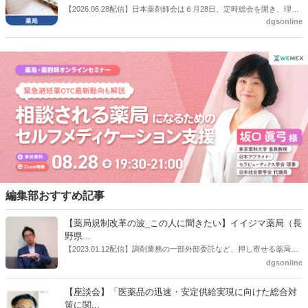
【2026.06.28配信】日本薬剤師会は６月28日、定時総会を開き、理事
dgsonline
候補者を全員承認した。
編集部おすすめ記事
【薬局規制改革の波_この人に聞きたい】イイジマ薬局（長
野県...
【2023.01.12配信】調剤業務の一部外部委託など、押し寄せる薬局業
界への規制改革の波。この規制改革の波を薬局業界はどう受け止めた
dgsonline
らいいのか。薬局業界関係者の中にも迷いがある人も少なくないので
はないだろうか。本紙ではこうした問題について、厚労省「薬局薬剤
【座談会】「医薬品の迅速・安定供給実現に向けた総合対
師の業務及び薬局の機能に関するワーキンググループ」に参考人とし
策に関...