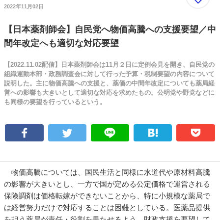
2022年11月02日
【日本薬剤師会】自民党へ物価高騰への支援要望／中
間年改定へも適切な対応要望
【2022.11.02配信】日本薬剤師会は11月２日に定例会見を開き、自民党の
組織運動本部・政務調査会に対して行った予算・税制要望の内容について
説明した。主に物価高騰への支援と、薬価の中間年改定についても薬局経
営への影響も大きいとして適切な対応を求めたもの。公明党や野党などに
も同様の要望を行っているという。
物価高騰については、国民生活と同様に水道代や原材料高騰
の影響が大きいとし、一方で国が定める公定価格で運営される
保険調剤は価格転嫁ができないことから、特に小規模な薬局で
は経営努力だけで対応することは困難としている。医薬品提供
を担う薬局が責任・役割を果たせるよう、財政支援を要望して