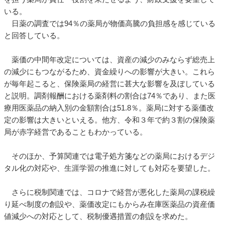
いる。
日薬の調査では94％の薬局が物価高騰の負担感を感じている
と回答している。
薬価の中間年改定については、資産の減少のみならず総売上
の減少にもつながるため、資金繰りへの影響が大きい。これら
が毎年起こると、保険薬局の経営に甚大な影響を及ぼしている
と説明。調剤報酬における薬剤料の割合は74％であり、また医
療用医薬品の納入別の金額割合は51.8％。薬局に対する薬価改
定の影響は大きいといえる。他方、令和３年で約３割の保険薬
局が赤字経営であることもわかっている。
そのほか、予算関連では電子処方箋などの薬局におけるデジ
タル化の対応や、生涯学習の推進に対しても対応を要望した。
さらに税制関連では、コロナで経営が悪化した薬局の課税繰
り延べ制度の創設や、薬価改定にもからみ在庫医薬品の資産価
値減少への対応として、税制優遇措置の創設を求めた。