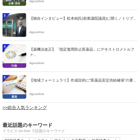
dgsonline
3
【独自インタビュー】松本純氏(前衆議院議員)に聞く／トリプ...
dgsonline
4
【薬機法改正】「指定濫用防止医薬品」にデキストロメトルフ
ァ...
dgsonline
5
【地域フォーミュラリ】作成目的に“医薬品安定供給確保”の要...
dgsonline
>>総合人気ランキング
最近話題のキーワード
ドラビズ on-line で話題のキーワード