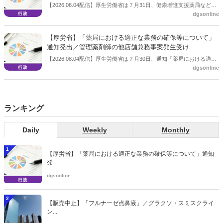
【2026.08.04配信】厚生労働省は７月31日、健康増進支援薬局などに
dgsonline
関する省令案を示し、パブコメを開始した。受診勧奨を行った後に、
当該医療機関や連携機関に対して、利用者の相談内容や薬剤及び医薬
品に関する情報を提供した回数を知事に報告する事項とする。
【厚労省】「薬局における適正な業務の確保等について」
通知発出／管理薬剤師の他店舗兼務事案発生受け
【2026.08.04配信】厚生労働省は７月30日、通知「薬局における適正
dgsonline
な業務の確保等について」を発出した。
ランキング
Daily
Weekly
Monthly
1
【厚労省】「薬局における適正な業務の確保等について」通知
発...
dgsonline
2
【販売中止】「フルナーゼ点鼻液」／グラクソ・スミスクライ
ン...