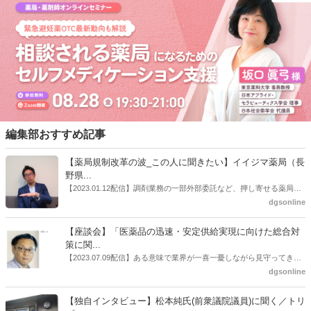
編集部おすすめ記事
【薬局規制改革の波_この人に聞きたい】イイジマ薬局（長
野県...
【2023.01.12配信】調剤業務の一部外部委託など、押し寄せる薬局業
界への規制改革の波。この規制改革の波を薬局業界はどう受け止めた
dgsonline
らいいのか。薬局業界関係者の中にも迷いがある人も少なくないので
はないだろうか。本紙ではこうした問題について、厚労省「薬局薬剤
【座談会】「医薬品の迅速・安定供給実現に向けた総合対
師の業務及び薬局の機能に関するワーキンググループ」に参考人とし
策に関...
ても出席していたイイジマ薬局（長野県上田市）開設者である飯島裕
【2023.07.09配信】ある意味で業界が一喜一憂しながら見守ってきた
也氏に聞いた。
厚労省「医薬品の迅速・安定供給実現に向けた総合対策に関する有識
dgsonline
者検討会」。10カ月にわたり13回の会議が開催され、６月12日に報告
書がとりまとめられた。ドラビズon-lineでは検討会を総括する目的で
【独自インタビュー】松本純氏(前衆議院議員)に聞く／トリ
厚労省医政局医薬産業振興・医療情報企画課長（医薬産業振興・医療