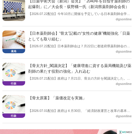
【日薬学術大会（新潟）会見】「2040年を目指す薬剤師の
起爆剤」に／大会長・荻野構一氏（新潟県薬剤師会会長）
【2026.07.22配信】今年10月に開催を予定している日本薬剤師会学術
dgsonline
大会（新潟）の会見が開かれた。
【日本薬剤師会】“骨太”記載の“女性の健康”機能強化「日薬
としても取り組む」
【2026.07.22配信】日本薬剤師会は７月22日に都道府県薬剤師会の会
dgsonline
長協議会を開催した。この中で先ごろ閣議決定した「骨太方針」の内
容について説明。記載された女性の健康に関する機能強化について、
日薬としても取り組んでいくとの考えを示した。
【骨太方針_閣議決定】「健康増進に資する薬局機能及び薬
剤師の果たす役割の強化」入れ込む
【2026.07.21配信】政府は７月21日、骨太の方針を閣議決定した。薬
dgsonline
局、薬剤師に関しては、「地域住民の健康増進に資する薬局機能及び
薬剤師の果たす役割の強化」との文言を入れ込んだ。
【骨太原案】「薬価改定を実施」
【2026.07.01配信】政府は６月30日、「経済財政運営と改革の基本方
dgsonline
針、いわゆる“骨太方針”の原案をとりまとめ、公表した。診療報酬改
定の中間年にあたる2027年度において薬価改定を実施すると明記し
た。