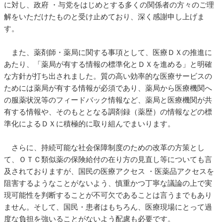
に対し、政府 ・与党をはじめとする多くの関係者の方々のご理
解をいただけたものと受け止めており、深く感謝申し上げま
す。
また、薬剤師・薬局に関する事項として、医療ＤＸの推進に
あたり、「薬局が有する情報の標準化とＤＸを進める」と明確
な方針が打ち出されました。質の高い効率的な医療サービスの
ためには薬局が有する情報が必須であり、薬局から医療機関へ
の服薬状況等のフィードバック情報など、薬局と医療機関が共
有する情報や、そのもととなる調剤録（薬歴）の情報などの標
準化によるＤＸに積極的に取り組んでまいります。
さらに、持続可能な社会保障制度のための改革の方策とし
て、ＯＴＣ類似薬の保険給付の在り方の見直し等についても言
及されておりますが、国民の医療アクセス ・医薬品アクセスを
阻害するようなことがないよう、慎重かつ丁寧な議論の上で実
現可能性を判断することが不可欠であることは言うまでもあり
ません。そして、国民・患者はもちろん、医療現場にとって過
度な負担を強いることがないよう配慮も必要です。