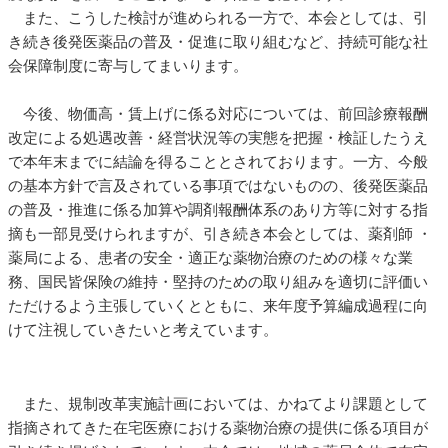
また、こうした検討が進められる一方で、本会としては、引
き続き後発医薬品の普及・促進に取り組むなど、持続可能な社
会保障制度に寄与してまいります。
今後、物価高・賃上げに係る対応については、前回診療報酬
改定による処遇改善・経営状況等の実態を把握・検証したうえ
で本年末までに結論を得ることとされております。一方、今般
の基本方針で言及されている事項ではないものの、後発医薬品
の普及・推進に係る加算や調剤報酬体系のあり方等に対する指
摘も一部見受けられますが、引き続き本会としては、薬剤師 ・
薬局による、患者の安全・適正な薬物治療のための様々な業
務、国民皆保険の維持・堅持のための取り組みを適切に評価い
ただけるよう主張していくとともに、来年度予算編成過程に向
けて注視していきたいと考えています。
また、規制改革実施計画においては、かねてより課題として
指摘されてきた在宅医療における薬物治療の提供に係る項目が