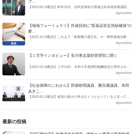
プ...
情報企画課セルフケア・セルフメディケーション推進室長併任）安藤
【2023.09.14配信】昨年10月、自民党神奈川県連は松本純前衆議院議
公一氏や青山学院大学名誉教授の三村優美子氏、 日本保険薬局協会医
員を「自民党神奈川1区」（横浜市中区・磯子区・金沢区）の支部長
dgsonline
薬品流通・ＯＴＣ検討委員会副委員長の原靖明氏を交えた座談会を実
に選出した。「1区支部長」は、次期衆院選挙で神奈川1区自民党公認
施した。
候補の前提となるもの。薬剤師に関わる政策に広く・深く関わってき
【地域フォーミュラリ】作成目的に“医薬品安定供給確保”の
た同氏の復活に向けた薬剤師業界の期待には熱いものがある。不透明
要...
感の払拭できない医療・介護・障害者サービスのトリプル改定等へ
【2023.10.24配信】これまで「医療費の適正化」や「標準薬物治療の
の、薬剤師業界の強い危機感の裏返しといってもいいだろう。本稿で
推進」などが目的とされることが多かった地域フォーミュラリの作
dgsonline
は松本氏にインタビューした。
成。ここに、明らかにもう１つの理由が追加されるようになってき
た。医薬品の安定供給確保だ。10月22日に開かれた「日本フォーミュ
【１万字インタビュー】安川孝志薬剤管理官に聞く
ラリ学会学術総会」で一般演題発表した飯田下伊那薬剤師会（長野県
飯田市）は、会員薬局から安定供給確保への強い要望があったことを
【2024.02.26配信】２月14日、令和６年度調剤報酬改定が答申され
受け、安定供給確保が見込めるPPI３成分について銘柄を含めて選定
た。本紙では、厚生労働省保険局医療課・薬剤管理官の安川孝志氏
dgsonline
したとした。
に、薬局に関係する調剤報酬改定の部分についてインタビューした。
【社会保障のこれから】田畑裕明議員、勝目康議員、本田
あきこ...
【2025.05.13配信】政策の最大の争点の１つとなっていると言っても
よいのが社会保障のこれからのあり方だ。特に与党では、政府関係者
dgsonline
側の議員も多く、ある意味で決定事項の中でしか意見発信しづらい面
もある。個々の議員はどんなビジョンを描いているのか。本紙では座
談会を開いた。
最新の投稿