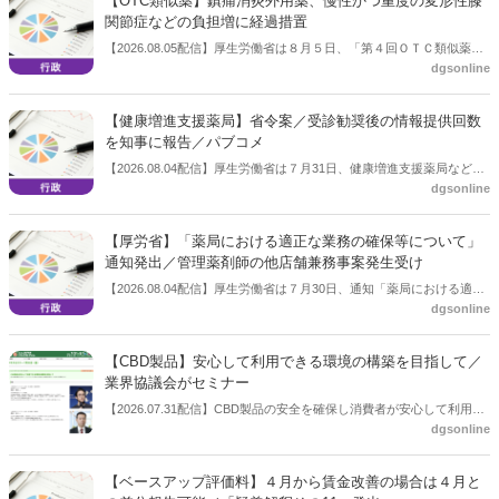
【OTC類似薬】鎮痛消炎外用薬、慢性かつ重度の変形性膝
関節症などの負担増に経過措置
【2026.08.05配信】厚生労働省は８月５日、「第４回ＯＴＣ類似薬の
dgsonline
保険給付の見直しの実施に向けた技術的検討会」を開催。「中間とり
まとめ（案）」を提示し了承した。今後、社会保障審議会医療保険部
会等に報告し、令和８年秋頃を目途に結論を得る予定。
【健康増進支援薬局】省令案／受診勧奨後の情報提供回数
を知事に報告／パブコメ
【2026.08.04配信】厚生労働省は７月31日、健康増進支援薬局などに
dgsonline
関する省令案を示し、パブコメを開始した。受診勧奨を行った後に、
当該医療機関や連携機関に対して、利用者の相談内容や薬剤及び医薬
品に関する情報を提供した回数を知事に報告する事項とする。
【厚労省】「薬局における適正な業務の確保等について」
通知発出／管理薬剤師の他店舗兼務事案発生受け
【2026.08.04配信】厚生労働省は７月30日、通知「薬局における適正
dgsonline
な業務の確保等について」を発出した。
【CBD製品】安心して利用できる環境の構築を目指して／
業界協議会がセミナー
【2026.07.31配信】CBD製品の安全を確保し消費者が安心して利用で
dgsonline
きる環境を構築することを目的に設立された団体である一般社団法人
カンナビジオール安全・安心協議会がセミナーを開催した。７月31日
に開かれた「第26回JAPANドラッグストアショー」のビジネスセミナ
【ベースアップ評価料】４月から賃金改善の場合は４月と
ーとして開いたもの。