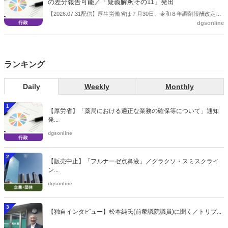
の差分報告可能／「疑義解釈その11」発出
【2026.07.31配信】厚生労働省は７月30日、令和８年調剤報酬改定の
dgsonline
「疑義解釈その11」を発出した。
ランキング
Daily
Weekly
Monthly
1
【厚労省】「薬局における適正な業務の確保等について」通知
発...
dgsonline
2
【販売中止】「フルナーゼ点鼻液」／グラクソ・スミスクライ
ン...
dgsonline
3
【独自インタビュー】松本純氏(前衆議院議員)に聞く／トリプ...