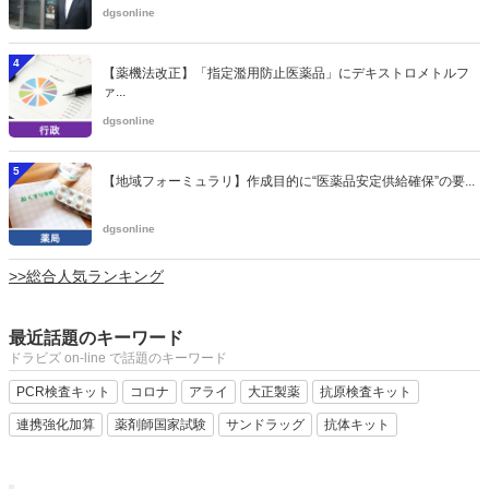
dgsonline
4
【薬機法改正】「指定濫用防止医薬品」にデキストロメトルフ
ァ...
dgsonline
5
【地域フォーミュラリ】作成目的に“医薬品安定供給確保”の要...
dgsonline
>>総合人気ランキング
最近話題のキーワード
ドラビズ on-line で話題のキーワード
PCR検査キット
コロナ
アライ
大正製薬
抗原検査キット
連携強化加算
薬剤師国家試験
サンドラッグ
抗体キット