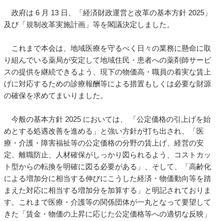
政府は 6 月 13 日、「経済財政運営と改革の基本方針 2025」
及び「規制改革実施計画」等を閣議決定しました。
これまで本会は、地域医療を守るべく日々の業務に懸命に取
り組んでいる薬局が安定して地域住民・患者への薬剤師サービ
スの提供を継続できるよう、現下の物価高・職員の着実な賃上
げに対応するための診療報酬等による措置もしくは必要な財源
の確保を求めてまいりました。
今般の基本方針 2025 においては、 「公定価格の引上げを始
めとする処遇改善を進める」と強い方針が打ち出され、「医
療・介護・障害福祉等の公定価格の分野の賃上げ、経営の安
定、離職防止、人材確保がしっかり図られるよう、コストカッ
ト型からの転換を明確に図る必要がある」、そして、「高齢化
による増加分に相当する伸びにこうした経済・物価動向等を踏
まえた対応に相当する増加分を加算する」と明記されておりま
す。これまで医療・介護等の関係団体が一丸となって要望して
きた「賃金・物価の上昇に応じた公定価格等への適切な反映」