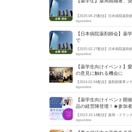
【薬学生】薬局就職者、奨
【2025.06.25配信】日本病
調査を行った。その結果、奨学金を利
dgsonline
者は320人（34.7%）だった。
た。
【日本病院薬剤師会】薬
で
【2025.02.27配信】日本病
実施について説明した。今年３月に
dgsonline
でも開催を報告していたが、今回
(NHO) や、複数の大学医学部附
【薬学生向けイベント】愛
の意見に触れる機会に
【2024.02.04配信】薬剤師業界
イベントを開催した。愛知県薬剤
dgsonline
業であるスギ薬局副社長の杉浦伸
の意見に触れる機会とした。テー
【薬学生向けイベント開催
地方の薬剤師が中心ながら、約40
薬剤師にどのような影響をもたら
品の経営陣登壇！★参加者全
いだろうか。何らか正解を求める
【2023.10.14配信】薬局・ドラ
17日（日）17:00〜18:30
dgsonline
アル参加も可能。スギ薬局、中部
ンや今後の展望などを聞くことが