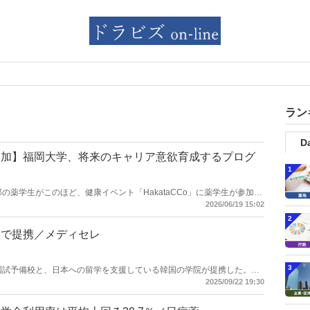
ラン
Da
参加】福岡大学、将来のキャリア意欲育成するプログ
1
薬学部の薬学生がこのほど、健康イベント「HakataCCo」に薬学生が参加し
な意欲、態度、能力を育成することを目的とした課題解決型プログラム
2026/06/19 15:02
2
援で提携／メディセレ
3
薬剤師国試予備校と、日本への留学を支援している韓国の学院が提携した。提
校のメディセレと、韓国から日本への医療系進学を支援している江南ス
2025/09/22 19:30
留学生サポートのための教育提携」の調印式を行った。