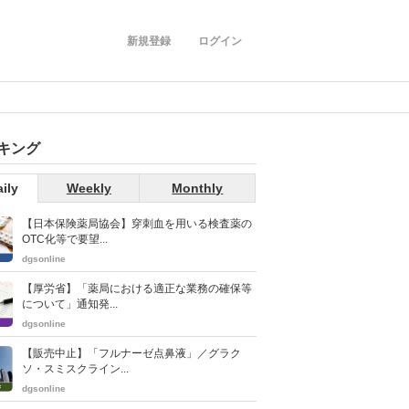
新規登録
ログイン
キング
ily
Weekly
Monthly
【日本保険薬局協会】穿刺血を用いる検査薬の
OTC化等で要望...
dgsonline
【厚労省】「薬局における適正な業務の確保等
について」通知発...
dgsonline
【販売中止】「フルナーゼ点鼻液」／グラク
ソ・スミスクライン...
dgsonline