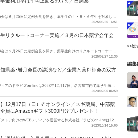
学金利用率は平均上回る39.7％／日病薬
4
院薬剤師会は６月25日に定例会見を開き、薬学生の４・５・６年生を対象した
用している学生は33.8%。就職活動終了者921人のうち奨学金の活用
2025/06/25 16:51
5
うち、保険薬局への就職者では奨学金の利用率は39.7%で平均を上回ってい
学生リクルートコーナー実施／３月の日本薬学会年会
>>
院薬剤師会は２月26日に定例会見を開き、薬学生向けのリクルートコーナーの
開かれる日本薬学会第145年会（福岡）で出展する。昨年12月の会見
2025/02/27 12:30
、完成した薬学生向け案内チラシを公表。独立行政法人国立病院機構
編集
属病院の出展も決定している。
知県薬･岩月会長の講演など／企業と薬剤師会の双方
メディアのドラビズon-lineは2023年12月17日、名古屋市内で薬学生向け
師会の岩月進会長に講演を依頼したほか、地元の有力ドラッグストア企
2024/02/05 06:59
哉氏、中部薬品専務の佐口弥氏に登壇いただき、企業と薬剤師会の双方
マとしては敷地内薬局や調剤業務の一部外部委託について聞いた。中部
】12月17日（日）＠オンライン／スギ薬局、中部薬
名の薬学生が参加した。社会に出る前の早い時期から社会情勢の変化が
すかの視点を薬学生が持つことは、薬剤師業界の振興にも不可欠ではな
員にAmazonギフト3000円分プレゼント！
ものではない。
ッグストア向けのWEBメディアを運営する株式会社ドラビズon-lineは12月
、オンラインにて薬学生向けのイベントを開催する。名古屋駅近辺の会場にてリ
2023/10/14 15:00
薬品など東海地方で展開する有力企業が参加。経営陣から直接、ビジョ
できるのが大きな特徴。また、「地域に密着した薬局の情報を知る場が