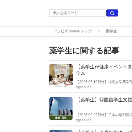
ドラビズ on-line トップ
薬学生
薬学生に関する記事
【薬学生が健康イベント
ラム
【2026.06.19配信】福岡大学
た。学生が将来のキャリアに必要
dgsonline
の一環。
【薬学生】韓国留学生支
【2025.09.22配信】日本の
携したのは日本の薬剤師国試予備
dgsonline
カイ語学院。９月11日に「韓国人