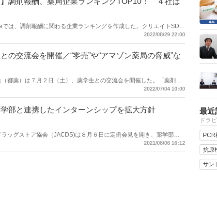
】調剤報酬、薬局企業ランキングTOP10！ ４社は
剤師会で活動されている地域薬局にも参加いただくイベントとなってい
で、“一生モノ”になる出会いのイベントを目指している。
n-lineでは、調剤報酬に関わる企業ランキングを作成した。クリエイトSDホ
ールディングスなど、22年５月期決算を反映している。各社公表資料
2022/08/29 22:00
にしている。
との交流会を開催／“零売”や“アマゾン薬局の脅威”な
薬剤師会（都薬）は７月２日（土）、薬学生との交流会を開催した。「薬剤師
した学生会員向け企画で、都内在住や都内の薬学部に通う薬学生を対象
2022/07/04 10:00
可能とした。都薬としては初の試みで、都道府県薬剤師会としても学生
みられている。
薬学部と連携したインターンシップを拡大方針
最近
ドラビ
ーンドラッグストア協会（JACDS)は８月６日に定例会見を開き、薬学部と
PC
に関して拡大させていく方針を示した。現在は城西大学薬学部と連携し
2021/08/06 16:12
増やしていきたい考え。再始動した勤務薬剤師委員会が主導する。
抗原
サン