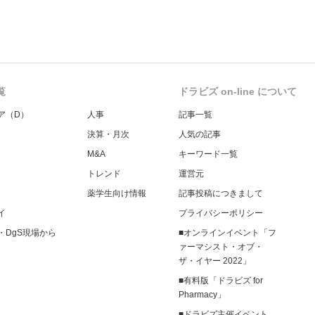
覧
ドラビズ on-line について
ア（D）
人事
記事一覧
決算・月次
人気の記事
M&A
キーワード一覧
トレンド
運営元
薬学生向け情報
記事投稿につきまして
イ
プライバシーポリシー
・DgS現場から
■オンラインイベント「フ
ァーマシスト・オブ・
ザ・イヤー 2022」
■有料版「ドラビズ for
Pharmacy」
■ドラビズ主催イベント