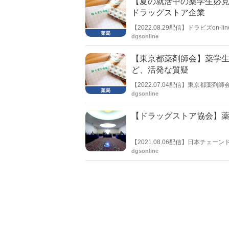
【夏の就活中の薬学生必見
ない」という薬学生の声から、薬
る。長い薬剤師キャリアを考える上
ドラッグストア企業
【2022.08.29配信】ドラビズo
ールディングスやクスリのアオキホ
dgsonline
のほか、独自調査・取材などを基
【東京都薬剤師会】薬学生
ど、活発な質疑
【2022.07.04配信】東京都
のリアルを聴いてみよう！」と題
dgsonline
としたもの。会員以外でも参加を
との交流会開催は珍しいケースと
【ドラッグストア協会】
【2021.08.06配信】日本チェ
協会が連携するインターンシップ
dgsonline
ているが、今後、連携する大学も