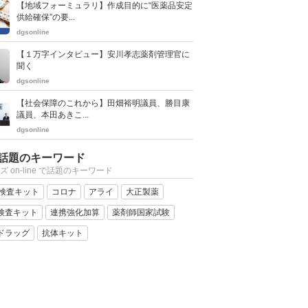
【地域フォーミュラリ】作成目的に“医薬品安定
供給確保”の要...
dgsonline
【１万字インタビュー】安川孝志薬剤管理官に
聞く
dgsonline
【社会保障のこれから】田畑裕明議員、勝目康
議員、本田あきこ...
dgsonline
話題のキーワード
ズ on-line で話題のキーワード
R検査キット
コロナ
アライ
大正製薬
検査キット
連携強化加算
薬剤師国家試験
ドラッグ
抗体キット