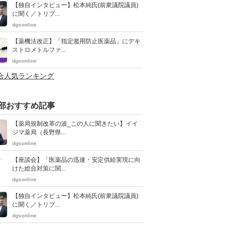
【独自インタビュー】松本純氏(前衆議院議員)
に聞く／トリプ...
dgsonline
【薬機法改正】「指定濫用防止医薬品」にデキ
ストロメトルファ...
dgsonline
総合人気ランキング
部おすすめ記事
【薬局規制改革の波_この人に聞きたい】イイ
ジマ薬局（長野県...
dgsonline
【座談会】「医薬品の迅速・安定供給実現に向
けた総合対策に関...
dgsonline
【独自インタビュー】松本純氏(前衆議院議員)
に聞く／トリプ...
dgsonline