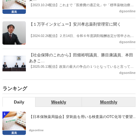
感の払拭できない医療・介護・障害者サービスのトリプル改定等へ
【2023.10.24配信】これまで「医療費の適正化」や「標準薬物治療の
の、薬剤師業界の強い危機感の裏返しといってもいいだろう。本稿で
推進」などが目的とされることが多かった地域フォーミュラリの作
dgsonline
は松本氏にインタビューした。
成。ここに、明らかにもう１つの理由が追加されるようになってき
た。医薬品の安定供給確保だ。10月22日に開かれた「日本フォーミュ
【１万字インタビュー】安川孝志薬剤管理官に聞く
ラリ学会学術総会」で一般演題発表した飯田下伊那薬剤師会（長野県
飯田市）は、会員薬局から安定供給確保への強い要望があったことを
【2024.02.26配信】２月14日、令和６年度調剤報酬改定が答申され
受け、安定供給確保が見込めるPPI３成分について銘柄を含めて選定
た。本紙では、厚生労働省保険局医療課・薬剤管理官の安川孝志氏
dgsonline
したとした。
に、薬局に関係する調剤報酬改定の部分についてインタビューした。
【社会保障のこれから】田畑裕明議員、勝目康議員、本田
あきこ...
【2025.05.13配信】政策の最大の争点の１つとなっていると言っても
よいのが社会保障のこれからのあり方だ。特に与党では、政府関係者
dgsonline
側の議員も多く、ある意味で決定事項の中でしか意見発信しづらい面
もある。個々の議員はどんなビジョンを描いているのか。本紙では座
ランキング
談会を開いた。
Daily
Weekly
Monthly
1
【日本保険薬局協会】穿刺血を用いる検査薬のOTC化等で要望...
dgsonline