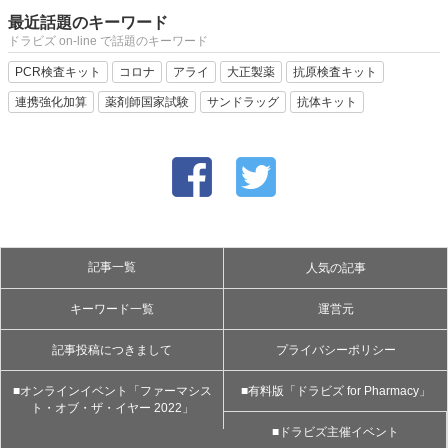
最近話題のキーワード
ドラビズ on-line で話題のキーワード
PCR検査キット
コロナ
アライ
大正製薬
抗原検査キット
連携強化加算
薬剤師国家試験
サンドラッグ
抗体キット
記事一覧
人気の記事
キーワード一覧
運営元
記事投稿につきまして
プライバシーポリシー
■オンラインイベント「ファーマシス
■有料版「ドラビズ for Pharmacy」
ト・オブ・ザ・イヤー 2022」
■ドラビズ主催イベント