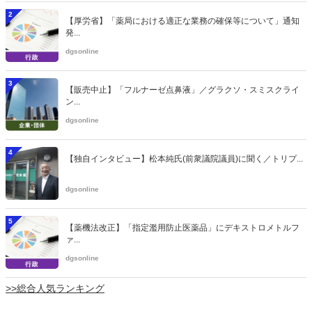
2
【厚労省】「薬局における適正な業務の確保等について」通知
発...
dgsonline
3
【販売中止】「フルナーゼ点鼻液」／グラクソ・スミスクライ
ン...
dgsonline
4
【独自インタビュー】松本純氏(前衆議院議員)に聞く／トリプ...
dgsonline
5
【薬機法改正】「指定濫用防止医薬品」にデキストロメトルフ
ァ...
dgsonline
>>総合人気ランキング