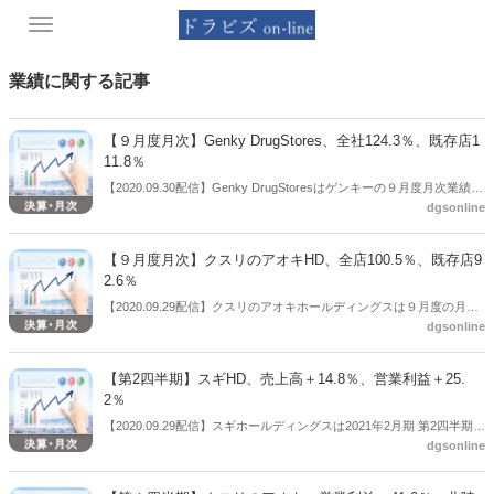
Toggle
navigation
業績に関する記事
【９月度月次】Genky DrugStores、全社124.3％、既存店1
11.8％
【2020.09.30配信】Genky DrugStoresはゲンキーの９月度月次業績を
dgsonline
公表した。それによると、全社売上は124.3％、既存店売上は111.8％
だった。
【９月度月次】クスリのアオキHD、全店100.5％、既存店9
2.6％
【2020.09.29配信】クスリのアオキホールディングスは９月度の月次
dgsonline
業績を公表した。売上高は全店が100.5％、既存店が92.6％だった。
【第2四半期】スギHD、売上高＋14.8％、営業利益＋25.
2％
【2020.09.29配信】スギホールディングスは2021年2月期 第2四半期決
dgsonline
算を公表した。それによると、売上高は3025億9800万円（前年同期比
＋14.8％）、営業利益185億７00万円（同＋25.2％）、経常利益191億
9300万円（同＋22.5％）、純利益125億5500万円（同＋20.0％）と好