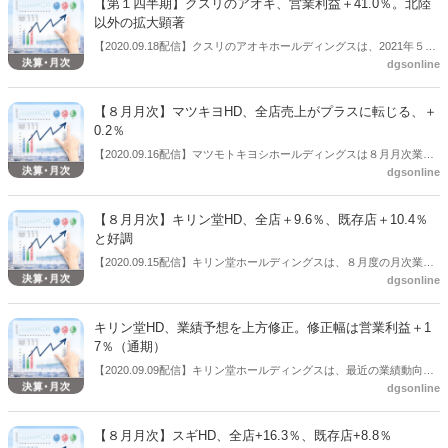
【第１四半期】クスリのアオキ、営業利益＋41.0％。北陸
調だった。対象期間は2020年3月1日～2020年8月31日。受診抑制の影
以外の拡大顕著
響による処方せん応需枚数の減少、入国制限によるインバウンド需要
【2020.09.18配信】クスリのアオキホールディングスは、2021年５月
の長期低迷などがマイナス要因があったものの、マスクや消毒用アル
dgsonline
期 第１四半期決算を公表した。売上高は776億6900万円（前年同期比
コールなどの感染予防商品、食料品や生活用品などの巣ごもり関連商
＋ 7.6％）、営業利益 47億6900万円（同＋ 41.0％）など、好調だっ
品などの需要といったプラス要因が上回ったと見られる。
た。対象期間は2020年５月21日～2020年８月20日。
【８月月次】マツキヨHD、全店売上がプラスに転じる、＋
0.2％
【2020.09.16配信】マツモトキヨシホールディングスは８月月次業績
dgsonline
を公表した。それによると、フランチャイズを加えたHD全体小売り部
門の８月の全店売上は＋0.2％と、３月以降続いていたマイナスからプ
ラスに転じた。
【８月月次】キリン堂HD、全店＋9.6％、既存店＋10.4％
と好調
【2020.09.15配信】キリン堂ホールディングスは、８月度の月次業績
dgsonline
を公表した。それによると、売上は全店＋9.6％、既存店＋10.4％と好
調だった。
キリン堂HD、業績予想を上方修正。修正幅は営業利益＋1
7％（通期）
【2020.09.09配信】キリン堂ホールディングスは、最近の業績動向を
dgsonline
踏まえ2020 年７月 10 日に公表した2021 年２月期第２四半期（累
計）連結業績予想及び 2021 年２月期通期連結業績予想を上方修正し
た。2021 年２月期通期連結業績予想値の修正（2020 年３月１日～
【８月月次】スギHD、全店+16.3％、既存店+8.8％
2021 年２月 28 日）は、売上高は前回公表の1352億円から1361億円