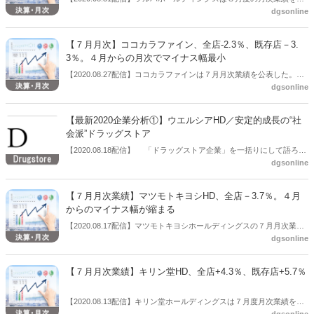
dgsonline
表した。全店売上は+7.4％、うち客数が+4.4％、客単価+2.9％。既存
店売上は+4.8％、うち客数+0.5％、客単価+4.3％。期間は７月16日～
～８月15日。出退店の状況（直営店のみ）は開店が12、閉店が7、月
【７月月次】ココカラファイン、全店-2.3％、既存店－3.
末店舗数は2,359店舗となっている。
3％。４月からの月次でマイナス幅最小
【2020.08.27配信】ココカラファインは７月月次業績を公表した。全
dgsonline
店-2.3％、既存店は－3.3％と、いずれも４月からの月次でマイナス幅
はもっと小さくなった。内訳は全店のドラッグストア売上高が－
3.4％、うち客数－3.9％、客単価＋0.5％。調剤薬局売上は＋3.3％。既
【最新2020企業分析①】ウエルシアHD／安定的成長の“社
存店はドラッグストア売上－3.8％、うち客数－5.5％、客単価＋
会派”ドラッグストア
1.8％。調剤薬局売上は－0.9％だった。
【2020.08.18配信】 「ドラッグストア企業」を一括りにして語ろう
dgsonline
とすることには限界がきているかもしれない。それほど、ドラッグス
トア企業の戦略は多彩になっており、各社の取り組みに変化が起きて
いる。今回は、ウエルシアホールディングスの業績、戦略を分析す
【７月月次業績】マツモトキヨシHD、全店－3.7％。４月
る。ウエルシアホールディングスを一言で表すならば、「安定的成長
からのマイナス幅が縮まる
の“社会派”ドラッグストア」だ。ここ３年間は安定的に成長率を達成
【2020.08.17配信】マツモトキヨシホールディングスの７月月次業績
している。それを支えるのが、調剤という柱を育ててきたカテゴリー
dgsonline
は、全店－3.7％となり、４月から続いたマイナス幅が縮まっている。
のバランスの良さであり、「ウエルカフェ」やレジ袋有料化前倒し実
４月月次は－10.8％、５月－12.2％、６月－6.9％などとなっていた。
施に象徴される地域貢献活動だ。こうした“社会派”は従業員の求心力
なお、７月月次の既存店は－6.2％、フランチャイズ店が＋9.2％だっ
や、今後のM&Aにプラスに働いていくと考えられる。
【７月月次業績】キリン堂HD、全店+4.3％、既存店+5.7％
た。マツモトキヨシ単体の「小売既存店」は－10.5％だった。
【2020.08.13配信】キリン堂ホールディングスは７月度月次業績を公