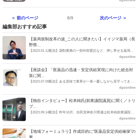
dgsonline
表した。全店+4.3％、既存店+5.7％だった。
＜ 前のページ
8/9
次のページ ＞
編集部おすすめ記事
【薬局規制改革の波_この人に聞きたい】イイジマ薬局（長
野県...
【2023.01.12配信】調剤業務の一部外部委託など、押し寄せる薬局業
界への規制改革の波。この規制改革の波を薬局業界はどう受け止めた
dgsonline
らいいのか。薬局業界関係者の中にも迷いがある人も少なくないので
はないだろうか。本紙ではこうした問題について、厚労省「薬局薬剤
【座談会】「医薬品の迅速・安定供給実現に向けた総合対
師の業務及び薬局の機能に関するワーキンググループ」に参考人とし
策に関...
ても出席していたイイジマ薬局（長野県上田市）開設者である飯島裕
【2023.07.09配信】ある意味で業界が一喜一憂しながら見守ってきた
也氏に聞いた。
厚労省「医薬品の迅速・安定供給実現に向けた総合対策に関する有識
dgsonline
者検討会」。10カ月にわたり13回の会議が開催され、６月12日に報告
書がとりまとめられた。ドラビズon-lineでは検討会を総括する目的で
【独自インタビュー】松本純氏(前衆議院議員)に聞く／トリ
厚労省医政局医薬産業振興・医療情報企画課長（医薬産業振興・医療
プ...
情報企画課セルフケア・セルフメディケーション推進室長併任）安藤
【2023.09.14配信】昨年10月、自民党神奈川県連は松本純前衆議院議
公一氏や青山学院大学名誉教授の三村優美子氏、 日本保険薬局協会医
員を「自民党神奈川1区」（横浜市中区・磯子区・金沢区）の支部長
dgsonline
薬品流通・ＯＴＣ検討委員会副委員長の原靖明氏を交えた座談会を実
に選出した。「1区支部長」は、次期衆院選挙で神奈川1区自民党公認
施した。
候補の前提となるもの。薬剤師に関わる政策に広く・深く関わってき
【地域フォーミュラリ】作成目的に“医薬品安定供給確保”の
た同氏の復活に向けた薬剤師業界の期待には熱いものがある。不透明
要...