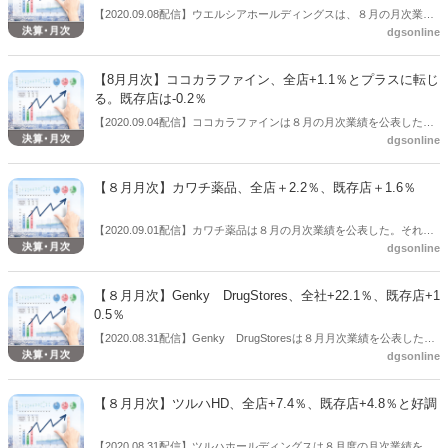
【2020.09.08配信】ウエルシアホールディングスは、８月の月次業績
dgsonline
を公表した。それによると、全店売上は＋15.8％、既存店売上は＋
10.3％と好調だった。全店売上＋15.8％のうち、客数は＋10.5％、単
価が＋5.3％だった。既存店売上＋10.3％のうち、物販は＋11.0％、調
【8月月次】ココカラファイン、全店+1.1％とプラスに転じ
剤が＋7.0％だった。既存店客数は＋4.3％、単価は＋6.0％だった。
る。既存店は-0.2％
【2020.09.04配信】ココカラファインは８月の月次業績を公表した。
dgsonline
それによると、全店売上は+1.1％で、３月来続いていたマイナスから
プラスに転じた。既存店は-0.2％とマイナスだが、幅はわずかなもの
となっている。新型コロナウイルス感染症拡大による都市型店舗やビ
【８月月次】カワチ薬品、全店＋2.2％、既存店＋1.6％
ューティー関連商材の売上が回復している傾向を示した。
【2020.09.01配信】カワチ薬品は８月の月次業績を公表した。それに
dgsonline
よると、全店売上は＋2.2％、既存店売上は＋1.6％だった。
【８月月次】Genky DrugStores、全社+22.1％、既存店+1
0.5％
【2020.08.31配信】Genky DrugStoresは８月月次業績を公表した。
dgsonline
全社売上は+22.1％、既存店売上は+10.5％だった。なお、9月には999
㎡の大型店を愛知県２店舗、福井県２店舗、出店を予定している。
【８月月次】ツルハHD、全店+7.4％、既存店+4.8％と好調
【2020.08.31配信】ツルハホールディングスは８月度の月次業績を公