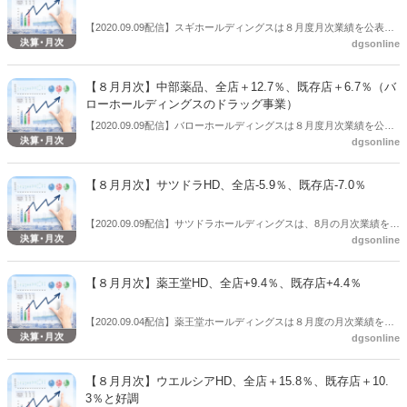
へ、修正幅は＋0.7％。営業利益は同34億1000万円から39億9000万円
【2020.09.09配信】スギホールディングスは８月度月次業績を公表し
へ、＋17.0％。経常利益は同41億5000万円から47億4000万円へ、＋
dgsonline
た。それによると、全店ベースの売上伸率は、スギ薬局事業が
14.2％。純利益は同21億7000万円から24億2000万円へ、＋11.5％。
+18.6％、ジャパン事業が-0.3％、スギ薬局全体の全店売上は+16.3％
となった。既存店ベースの売上伸率は、スギ薬局事業が+9.7％、ジャ
【８月月次】中部薬品、全店＋12.7％、既存店＋6.7％（バ
パン事業が+2.3％となり、スギ薬局全体の既存店売上は+8.8％となっ
ローホールディングスのドラッグ事業）
た。また、8⽉度は、新規出店として2店舗を開設し、1店舗を閉店。
【2020.09.09配信】バローホールディングスは８月度月次業績を公表
結果、8⽉末のスギグループの総拠点数は 1,340拠点となった。
dgsonline
した。それによると、中部薬品（416店舗）、ひだ薬局（６店舗）、
サンファーマシー（１店舗）を合わせた同社ドラッグストア事業は全
店売上＋12.7％、既存店＋6.7％だった。既存店売上のうち、客数は＋
【８月月次】サツドラHD、全店-5.9％、既存店-7.0％
3.2％、客単価は＋3.4％だった。８月のドラッグストア出店は３店舗
で、ドラッグストア店舗は８月時点で429店舗となった。
【2020.09.09配信】サツドラホールディングスは、8月の月次業績を公
dgsonline
表した。それによると、全店売上は－5.9％、既存店売上は－7.0％だ
った。８月の新規出店は０、退店は４店舗。
【８月月次】薬王堂HD、全店+9.4％、既存店+4.4％
【2020.09.04配信】薬王堂ホールディングスは８月度の月次業績を公
dgsonline
表した。それによると、全店売上は+9.4％、うち客数+5.7％、客単価
+3.5％。既存店売上は+4.4％、うち客数は+0.5％、客単価は+3.9％だ
った。
【８月月次】ウエルシアHD、全店＋15.8％、既存店＋10.
3％と好調