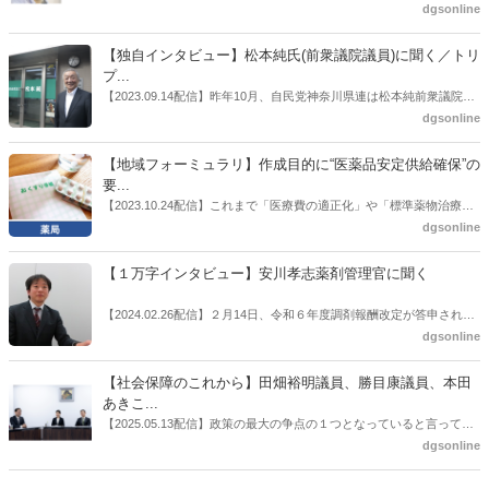
也氏に聞いた。
厚労省「医薬品の迅速・安定供給実現に向けた総合対策に関する有識
dgsonline
者検討会」。10カ月にわたり13回の会議が開催され、６月12日に報告
書がとりまとめられた。ドラビズon-lineでは検討会を総括する目的で
【独自インタビュー】松本純氏(前衆議院議員)に聞く／トリ
厚労省医政局医薬産業振興・医療情報企画課長（医薬産業振興・医療
プ...
情報企画課セルフケア・セルフメディケーション推進室長併任）安藤
【2023.09.14配信】昨年10月、自民党神奈川県連は松本純前衆議院議
公一氏や青山学院大学名誉教授の三村優美子氏、 日本保険薬局協会医
員を「自民党神奈川1区」（横浜市中区・磯子区・金沢区）の支部長
dgsonline
薬品流通・ＯＴＣ検討委員会副委員長の原靖明氏を交えた座談会を実
に選出した。「1区支部長」は、次期衆院選挙で神奈川1区自民党公認
施した。
候補の前提となるもの。薬剤師に関わる政策に広く・深く関わってき
【地域フォーミュラリ】作成目的に“医薬品安定供給確保”の
た同氏の復活に向けた薬剤師業界の期待には熱いものがある。不透明
要...
感の払拭できない医療・介護・障害者サービスのトリプル改定等へ
【2023.10.24配信】これまで「医療費の適正化」や「標準薬物治療の
の、薬剤師業界の強い危機感の裏返しといってもいいだろう。本稿で
推進」などが目的とされることが多かった地域フォーミュラリの作
dgsonline
は松本氏にインタビューした。
成。ここに、明らかにもう１つの理由が追加されるようになってき
た。医薬品の安定供給確保だ。10月22日に開かれた「日本フォーミュ
【１万字インタビュー】安川孝志薬剤管理官に聞く
ラリ学会学術総会」で一般演題発表した飯田下伊那薬剤師会（長野県
飯田市）は、会員薬局から安定供給確保への強い要望があったことを
【2024.02.26配信】２月14日、令和６年度調剤報酬改定が答申され
受け、安定供給確保が見込めるPPI３成分について銘柄を含めて選定
た。本紙では、厚生労働省保険局医療課・薬剤管理官の安川孝志氏
dgsonline
したとした。
に、薬局に関係する調剤報酬改定の部分についてインタビューした。
【社会保障のこれから】田畑裕明議員、勝目康議員、本田
あきこ...
【2025.05.13配信】政策の最大の争点の１つとなっていると言っても
よいのが社会保障のこれからのあり方だ。特に与党では、政府関係者
dgsonline
側の議員も多く、ある意味で決定事項の中でしか意見発信しづらい面
もある。個々の議員はどんなビジョンを描いているのか。本紙では座