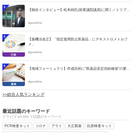
3
【独自インタビュー】松本純氏(前衆議院議員)に聞く／トリプ...
dgsonline
4
【薬機法改正】「指定濫用防止医薬品」にデキストロメトルフ
ァ...
dgsonline
5
【地域フォーミュラリ】作成目的に“医薬品安定供給確保”の要...
dgsonline
>>総合人気ランキング
最近話題のキーワード
ドラビズ on-line で話題のキーワード
PCR検査キット
コロナ
アライ
大正製薬
抗原検査キット