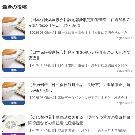
談会を開いた。
最新の投稿
【日本保険薬局協会】調剤報酬改定影響調査／在総加算２
が算定率22.1％→3.3％へ急激
【2026.08.06配信】日本保険薬局協会は８月６日に定例会見を開き、
dgsonline
「令和８年度調剤報酬改定に係る保険薬局への影響」の調査結果を公
表した。在宅分野では、在宅薬学総合体制加算2の算定率が22.1％から
3.3％へ大きく低下した。
【日本保険薬局協会】穿刺血を用いる検査薬のOTC化等で
要望書
【2026.08.06配信】日本保険薬局協会は８月６日に定例会見を開き、
dgsonline
「穿刺血を用いる検査薬のOTC化等に関する要望書」を厚生労働省 医
薬局長宛に提出したことを説明した。
【薬局倒産】株式会社浅川薬品（長野市）／事業停止、自
己破産申請へ
【2026.08.06配信】帝国データバンク長野支店によると、株式会社浅
dgsonline
川薬品（長野市）は7月31日に事業を停止し、自己破産申請の準備に
入った。
【OTC類似薬】鎮痛消炎外用薬、慢性かつ重度の変形性膝
関節症などの負担増に経過措置
【2026.08.05配信】厚生労働省は８月５日、「第４回ＯＴＣ類似薬の