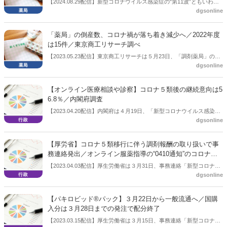
【2024.08.29配信】新型コロナウイルス感染症の“第11波”ともいわれ
dgsonline
る感染拡大で、一般用抗原定性検査キットが不足している。日本薬剤
師会は厚生労働省に対し、不足解消に向けた措置を要望した。
「薬局」の倒産数、コロナ禍が落ち着き減少へ／2022年度
は15件／東京商工リサーチ調べ
【2023.05.23配信】東京商工リサーチは５月23日、「調剤薬局」の倒
dgsonline
産件数の調査結果を公表した。コロナ禍で過去最多となる23件を記録
した2021年度からは減少し2022年度は15件だった。同社は「今後はオ
ンライン化で淘汰が加速も」と分析している。
【オンライン医療相談や診察】コロナ５類後の継続意向は5
6.8％／内閣府調査
【2023.04.20配信】内閣府は４月19日、「新型コロナウイルス感染症
dgsonline
の影響下における生活意識・行動の変化に関する調査」を公表した。
これまでにも公表しているもので前回は2022年7月22日の公表。今回
は「オンライン医療相談や診察」のコロナ５類後の継続意向は56.8％
【厚労省】コロナ５類移行に伴う調剤報酬の取り扱いで事
だった。
務連絡発出／オンライン服薬指導の“0410通知”のコロナ特
例は令和５年７月31日で終了
【2023.04.03配信】厚生労働省は３月31日、事務連絡「新型コロナウ
dgsonline
イルス感染症の感染症法上の位置づけの変更に伴う新型コロナウイル
ス感染症に係る診療報酬上の臨時的な取扱いについて」を発出した。
調剤報酬関連では、コロナ患者への調剤に関わるものでは「在宅患者
【パキロビッド®パック】３月22日から一般流通へ／国購
緊急訪問薬剤管理指導料１」（500 点）を継続するほか、店頭でのコ
入分は３月28日までの発注で配分終了
ロナ薬調剤では「服薬管理指導料」について2倍とする内容を記載。
【2023.03.15配信】厚生労働省は３月15日、事務連絡「新型コロナウ
また高齢者施設においても「在宅患者緊急訪問薬剤管理指導料１」が