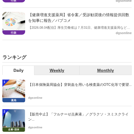
dgsonline
保険給付の見直しの実施に向けた技術的検討会」を開催。「中間とり
まとめ（案）」を提示し了承した。今後、社会保障審議会医療保険部
会等に報告し、令和８年秋頃を目途に結論を得る予定。
【健康増進支援薬局】省令案／受診勧奨後の情報提供回数
を知事に報告／パブコメ
【2026.08.04配信】厚生労働省は７月31日、健康増進支援薬局などに
dgsonline
関する省令案を示し、パブコメを開始した。受診勧奨を行った後に、
当該医療機関や連携機関に対して、利用者の相談内容や薬剤及び医薬
品に関する情報を提供した回数を知事に報告する事項とする。
ランキング
Daily
Weekly
Monthly
1
【日本保険薬局協会】穿刺血を用いる検査薬のOTC化等で要望...
dgsonline
2
【販売中止】「フルナーゼ点鼻液」／グラクソ・スミスクライ
ン...
dgsonline