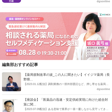
dgsonline
イルス感染症における経口抗ウイルス薬（パキロビッド®パック）の
算定できる内容。加えて、オンライン服薬指導については、いわゆ
薬価収載に伴う医療機関及び薬局への配分等について（その２）（周
る“0410通知”の特例を令和５年７月 31 日をもって終了するとした。
知）」を発出。これまで国による購入・配分としていた同剤について
３月22日から一般流通が開始されることに伴い、国購入分の配分は３
月28日15時までの発注をもって終了とするとしている。
編集部おすすめ記事
【薬局規制改革の波_この人に聞きたい】イイジマ薬局（長
野県...
【2023.01.12配信】調剤業務の一部外部委託など、押し寄せる薬局業
界への規制改革の波。この規制改革の波を薬局業界はどう受け止めた
dgsonline
らいいのか。薬局業界関係者の中にも迷いがある人も少なくないので
はないだろうか。本紙ではこうした問題について、厚労省「薬局薬剤
【座談会】「医薬品の迅速・安定供給実現に向けた総合対
師の業務及び薬局の機能に関するワーキンググループ」に参考人とし
策に関...
ても出席していたイイジマ薬局（長野県上田市）開設者である飯島裕
【2023.07.09配信】ある意味で業界が一喜一憂しながら見守ってきた