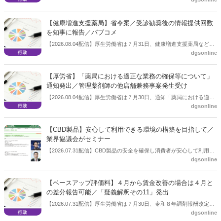
まとめ（案）」を提示し了承した。今後、社会保障審議会医療保険部
会等に報告し、令和８年秋頃を目途に結論を得る予定。
【健康増進支援薬局】省令案／受診勧奨後の情報提供回数
を知事に報告／パブコメ
【2026.08.04配信】厚生労働省は７月31日、健康増進支援薬局などに
dgsonline
関する省令案を示し、パブコメを開始した。受診勧奨を行った後に、
当該医療機関や連携機関に対して、利用者の相談内容や薬剤及び医薬
品に関する情報を提供した回数を知事に報告する事項とする。
【厚労省】「薬局における適正な業務の確保等について」
通知発出／管理薬剤師の他店舗兼務事案発生受け
【2026.08.04配信】厚生労働省は７月30日、通知「薬局における適正
dgsonline
な業務の確保等について」を発出した。
【CBD製品】安心して利用できる環境の構築を目指して／
業界協議会がセミナー
【2026.07.31配信】CBD製品の安全を確保し消費者が安心して利用で
dgsonline
きる環境を構築することを目的に設立された団体である一般社団法人
カンナビジオール安全・安心協議会がセミナーを開催した。７月31日
に開かれた「第26回JAPANドラッグストアショー」のビジネスセミナ
【ベースアップ評価料】４月から賃金改善の場合は４月と
ーとして開いたもの。
の差分報告可能／「疑義解釈その11」発出
【2026.07.31配信】厚生労働省は７月30日、令和８年調剤報酬改定の
dgsonline
「疑義解釈その11」を発出した。