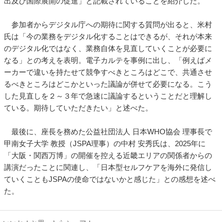
出及び国際展開の促進」と記載されていることを紹介した。
参加者からデジタル庁への期待に関する質問が出ると、米村
氏は「今の業務をデジタル化することはできるが、それが本来
のデジタル化ではなく、業務自体を見直していくことが必要に
なる」との考えを表明。電子カルテを事例に出し、「例えばメ
ーカーで違いを持たせて競争すべきところはどこで、共通させ
るべきところはどこかといった議論が併せて必要になる。こう
した見直しを２～３年で急速に議論するということだと理解し
ている。期待していただきたい」と述べた。
最後に、座長を務めた公益社団法人 日本WHO協会 理事長で
甲南女子大学 教授（JSPA理事）の中村 安秀氏は、2025年に
「大阪・関西万博」の開催を控える近畿エリアの関係者からの
講演だったことに関連し、「日本型セルフケアを海外に発信し
ていくこともJSPAの使命ではないかと感じた」との感想を述べ
た。