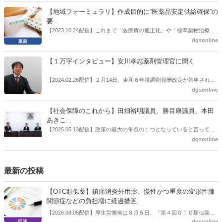
施した。
候補の前提となるもの。薬剤師に関わる政策に広く・深く関わってき
【地域フォーミュラリ】作成目的に“医薬品安定供給確保”の
た同氏の復活に向けた薬剤師業界の期待には熱いものがある。不透明
要...
感の払拭できない医療・介護・障害者サービスのトリプル改定等へ
【2023.10.24配信】これまで「医療費の適正化」や「標準薬物治療の
の、薬剤師業界の強い危機感の裏返しといってもいいだろう。本稿で
推進」などが目的とされることが多かった地域フォーミュラリの作
dgsonline
は松本氏にインタビューした。
成。ここに、明らかにもう１つの理由が追加されるようになってき
た。医薬品の安定供給確保だ。10月22日に開かれた「日本フォーミュ
【１万字インタビュー】安川孝志薬剤管理官に聞く
ラリ学会学術総会」で一般演題発表した飯田下伊那薬剤師会（長野県
飯田市）は、会員薬局から安定供給確保への強い要望があったことを
【2024.02.26配信】２月14日、令和６年度調剤報酬改定が答申され
受け、安定供給確保が見込めるPPI３成分について銘柄を含めて選定
た。本紙では、厚生労働省保険局医療課・薬剤管理官の安川孝志氏
dgsonline
したとした。
に、薬局に関係する調剤報酬改定の部分についてインタビューした。
【社会保障のこれから】田畑裕明議員、勝目康議員、本田
あきこ...
【2025.05.13配信】政策の最大の争点の１つとなっていると言っても
よいのが社会保障のこれからのあり方だ。特に与党では、政府関係者
dgsonline
側の議員も多く、ある意味で決定事項の中でしか意見発信しづらい面
もある。個々の議員はどんなビジョンを描いているのか。本紙では座
談会を開いた。
最新の投稿
【OTC類似薬】鎮痛消炎外用薬、慢性かつ重度の変形性膝
関節症などの負担増に経過措置
【2026.08.05配信】厚生労働省は８月５日、「第４回ＯＴＣ類似薬の
dgsonline
保険給付の見直しの実施に向けた技術的検討会」を開催。「中間とり