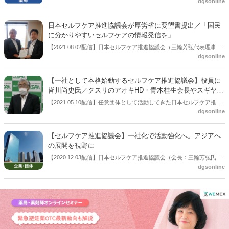
dgsonline
くり支援の取り組みが始まる。日本セルフケア推進協議会が８月２日
に開いた講演会の中で説明されたもの。
日本セルフケア推進協議会が厚労省に要望書提出／「国民
に分かりやすいセルフケアの情報発信を」
【2021.08.02配信】日本セルフケア推進協議会（三輪芳弘代表理事＝
dgsonline
写真左）は、セルフケア推進に関する要望書を厚労省に提出した。厚
生労働省大臣官房長 大島一博氏（写真右）、政策統括官 伊原和人
氏、医政局長 迫井正深氏に手交 した。
【一社として本格始動するセルフケア推進協議会】役員に
皆川尚史氏／クスリのアオキHD・青木桂生会長やスギヤマ
薬品・杉山貞之社長も
【2021.05.10配信】任意団体として活動してきた日本セルフケア推進
dgsonline
協議会（三輪芳弘会長）は、5月10日に会見を開き、４月９日付けで
一般社団法人に移行したことを報告した。一社の役員として、元厚生
労働省 大臣官房審議官の皆川尚史氏のほか、クスリのアオキホールデ
【セルフケア推進協議会】一社化で活動強化へ。アジアへ
ィングス会長の青木桂生氏やスギヤマ薬品社長の杉山貞之氏が名を連
の展開を視野に
ねている。皆川尚史氏は現在、日本保険薬局協会で専務理事を務めて
【2020.12.03配信】日本セルフケア推進協議会（会長：三輪芳弘氏＝
いる。
dgsonline
興和社長、JSPA）は12月３日に会見を開き、一般社団法人化へ検討を
開始するとともに、医療の国際展開を支援する一般社団法人Medical
Excellence JAPANへの入会も決議され、セルフケアのアジアへの発
信、活動拡大を強化していく方針を示した。