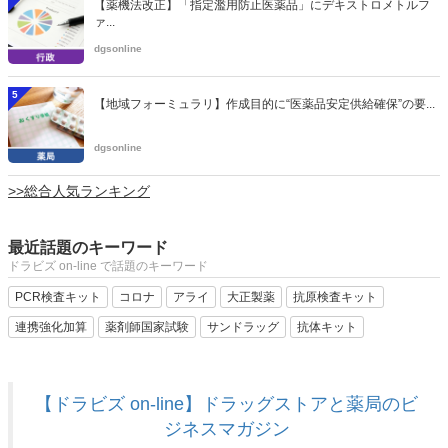
【薬機法改正】「指定濫用防止医薬品」にデキストロメトルフ
ァ...
dgsonline
5
【地域フォーミュラリ】作成目的に“医薬品安定供給確保”の要...
dgsonline
>>総合人気ランキング
最近話題のキーワード
ドラビズ on-line で話題のキーワード
PCR検査キット
コロナ
アライ
大正製薬
抗原検査キット
連携強化加算
薬剤師国家試験
サンドラッグ
抗体キット
【ドラビズ on-line】ドラッグストアと薬局のビ
ジネスマガジン