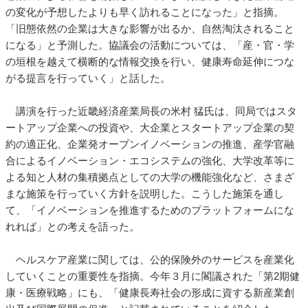
の変化が予想したよりも早く訪れることになった」と指摘。
「旧態依然の企業は大きな影響が出るか、自然淘汰されること
になる」と予測した。協議会の活動については、「産・官・学
の垣根を越えて横断的な情報交換を行い、健康寿命延伸につな
がる提言を行っていく」と話した。
講演を行った近畿経済産業局長の米村 猛氏は、同局ではスタ
ートアップ企業への投資や、大企業とスタートアップ企業の契
約の適正化、企業発オープンイノベーションの推進、産学官融
合によるイノベーション・エコシステムの強化、大学改革等に
よる知と人材の集積拠点としての大学の機能強化など、さまざ
まな施策を行っていく方針を説明した。こうした施策を通し
て、「イノベーションを推進するためのプラットフォームにな
れれば」との考えを語った。
ヘルスケア産業に関しては、公的保険外のサービスを産業化
していくことの重要性を指摘。今年３月に閣議された「第2期健
康・医療戦略」にも、「健康長寿社会の形成に資する新産業創