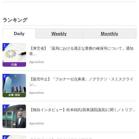
ランキング
Daily
Weekly
Monthly
1
【厚労省】「薬局における適正な業務の確保等について」通知
発...
dgsonline
2
【販売中止】「フルナーゼ点鼻液」／グラクソ・スミスクライ
ン...
dgsonline
3
【独自インタビュー】松本純氏(前衆議院議員)に聞く／トリプ...
dgsonline
4