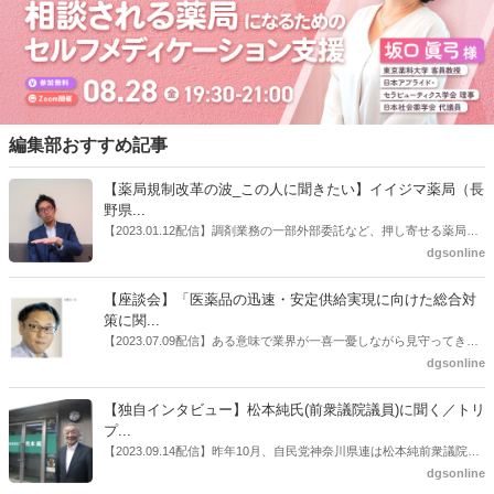
編集部おすすめ記事
【薬局規制改革の波_この人に聞きたい】イイジマ薬局（長
野県...
【2023.01.12配信】調剤業務の一部外部委託など、押し寄せる薬局業
界への規制改革の波。この規制改革の波を薬局業界はどう受け止めた
dgsonline
らいいのか。薬局業界関係者の中にも迷いがある人も少なくないので
はないだろうか。本紙ではこうした問題について、厚労省「薬局薬剤
【座談会】「医薬品の迅速・安定供給実現に向けた総合対
師の業務及び薬局の機能に関するワーキンググループ」に参考人とし
策に関...
ても出席していたイイジマ薬局（長野県上田市）開設者である飯島裕
【2023.07.09配信】ある意味で業界が一喜一憂しながら見守ってきた
也氏に聞いた。
厚労省「医薬品の迅速・安定供給実現に向けた総合対策に関する有識
dgsonline
者検討会」。10カ月にわたり13回の会議が開催され、６月12日に報告
書がとりまとめられた。ドラビズon-lineでは検討会を総括する目的で
【独自インタビュー】松本純氏(前衆議院議員)に聞く／トリ
厚労省医政局医薬産業振興・医療情報企画課長（医薬産業振興・医療
プ...
情報企画課セルフケア・セルフメディケーション推進室長併任）安藤
【2023.09.14配信】昨年10月、自民党神奈川県連は松本純前衆議院議
公一氏や青山学院大学名誉教授の三村優美子氏、 日本保険薬局協会医
員を「自民党神奈川1区」（横浜市中区・磯子区・金沢区）の支部長
dgsonline
薬品流通・ＯＴＣ検討委員会副委員長の原靖明氏を交えた座談会を実
に選出した。「1区支部長」は、次期衆院選挙で神奈川1区自民党公認