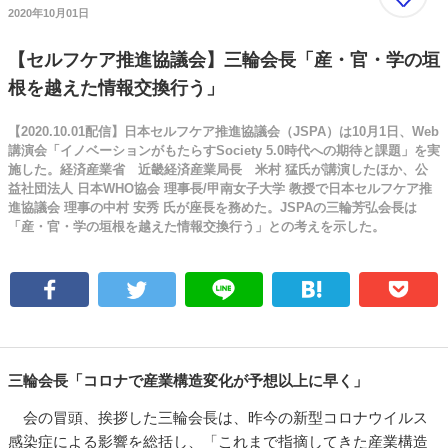
2020年10月01日
【セルフケア推進協議会】三輪会長「産・官・学の垣
根を越えた情報交換行う」
【2020.10.01配信】日本セルフケア推進協議会（JSPA）は10月1日、Web
講演会「イノベーションがもたらすSociety 5.0時代への期待と課題」を実
施した。経済産業省 近畿経済産業局長 米村 猛氏が講演したほか、公
益社団法人 日本WHO協会 理事長/甲南女子大学 教授で日本セルフケア推
進協議会 理事の中村 安秀 氏が座長を務めた。JSPAの三輪芳弘会長は
「産・官・学の垣根を越えた情報交換行う」との考えを示した。
三輪会長「コロナで産業構造変化が予想以上に早く」
会の冒頭、挨拶した三輪会長は、昨今の新型コロナウイルス
感染症による影響を総括し、「これまで指摘してきた産業構造