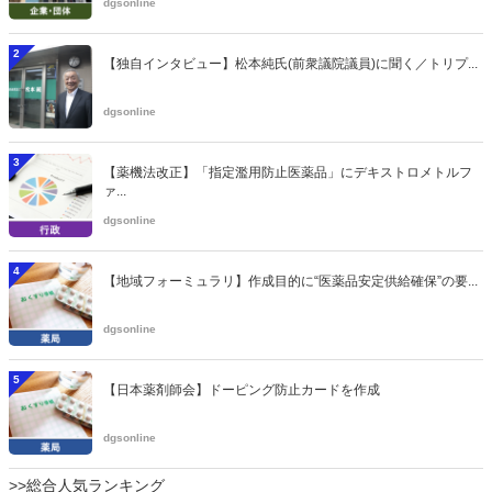
dgsonline
2
【独自インタビュー】松本純氏(前衆議院議員)に聞く／トリプ...
dgsonline
3
【薬機法改正】「指定濫用防止医薬品」にデキストロメトルフ
ァ...
dgsonline
4
【地域フォーミュラリ】作成目的に“医薬品安定供給確保”の要...
dgsonline
5
【日本薬剤師会】ドーピング防止カードを作成
dgsonline
>>総合人気ランキング