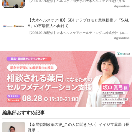
【2026.02.26配信】ヘルスケア卸大手の大木ヘルスケアHDは2月26日
dgsonline
に会見を開いた。「２０２６ＯＨＫＩ春夏用カテゴリー提案商談会」
を2月25日 （水）～2月26日 （木）まで開催しており、会期中に会見
を行ったもの。
【大木ヘルスケアHD】SBI アラプロモと業務提携／「5-AL
A」の市場拡大へ向けて
【2026.02.26配信】大木ヘルスケアホールディングス株式会社（本
dgsonline
社：東京都文京区、代表取締役：松井秀正氏）は2月24日、健康食品
等の製造・販売・OEM・原料供給等を行う SBI アラプロモ株式会社
（本社：東京都港区、代表取締役社長：竹崎泰史氏）と業務提携を行
い、5-アミノレブリン酸リン酸塩（以下、「5-ALA」）を活用したヘ
ルスケア市場の拡大に向けた戦略的協業を開始することと発表した。
編集部おすすめ記事
【薬局規制改革の波_この人に聞きたい】イイジマ薬局（長
野県...