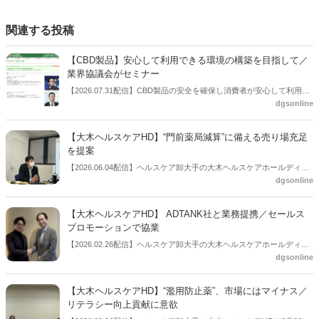
関連する投稿
【CBD製品】安心して利用できる環境の構築を目指して／
業界協議会がセミナー
【2026.07.31配信】CBD製品の安全を確保し消費者が安心して利用で
dgsonline
きる環境を構築することを目的に設立された団体である一般社団法人
カンナビジオール安全・安心協議会がセミナーを開催した。７月31日
に開かれた「第26回JAPANドラッグストアショー」のビジネスセミナ
【大木ヘルスケアHD】“門前薬局減算”に備える売り場充足
ーとして開いたもの。
を提案
【2026.06.04配信】ヘルスケア卸大手の大木ヘルスケアホールディン
dgsonline
グス（代表取締役社長：松井秀正氏）は６月４日、６月16・17日に開
催を予定している「2026秋冬カテゴリー提案商談会」の事前説明会を
開催した。今回の調剤報酬改定で新設された「門前薬局等立地依存減
【大木ヘルスケアHD】 ADTANK社と業務提携／セールス
算」（調剤基本料の15点マイナス）を取り上げ、減算に備える売り場
プロモーションで協業
充足を提案するとした。
【2026.02.26配信】ヘルスケア卸大手の大木ヘルスケアホールディン
dgsonline
グス株式会社（本社：東京都文京区、代表取締役：松井秀正氏）は２
月19日、セールスプロモーションを手掛けるADTANK株式会社（本
社：東京都台東区、代表取締役 CEO：菅野健一氏）と業務提携契約を
【大木ヘルスケアHD】“濫用防止薬”、市場にはマイナス／
締結したと公表した。なお、今回の業務提携に先立ち、大木ヘルスケ
リテラシー向上貢献に意欲
アHDはADTANK による第三者割当増資を引き受け、出資している。