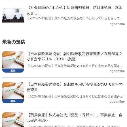
に、薬局に関係する調剤報酬改定の部分についてインタビューした。
【社会保障のこれから】田畑裕明議員、勝目康議員、本田
あきこ...
【2025.05.13配信】政策の最大の争点の１つとなっていると言っても
よいのが社会保障のこれからのあり方だ。特に与党では、政府関係者
dgsonline
側の議員も多く、ある意味で決定事項の中でしか意見発信しづらい面
もある。個々の議員はどんなビジョンを描いているのか。本紙では座
談会を開いた。
最新の投稿
【日本保険薬局協会】調剤報酬改定影響調査／在総加算２
が算定率22.1％→3.3％へ急激
【2026.08.06配信】日本保険薬局協会は８月６日に定例会見を開き、
dgsonline
「令和８年度調剤報酬改定に係る保険薬局への影響」の調査結果を公
表した。在宅分野では、在宅薬学総合体制加算2の算定率が22.1％から
3.3％へ大きく低下した。
【日本保険薬局協会】穿刺血を用いる検査薬のOTC化等で
要望書
【2026.08.06配信】日本保険薬局協会は８月６日に定例会見を開き、
dgsonline
「穿刺血を用いる検査薬のOTC化等に関する要望書」を厚生労働省 医
薬局長宛に提出したことを説明した。
【薬局倒産】株式会社浅川薬品（長野市）／事業停止、自
己破産申請へ
【2026.08.06配信】帝国データバンク長野支店によると、株式会社浅