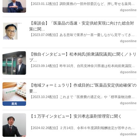
【2023.01.12配信】調剤業務の一部外部委託など、押し寄せる薬局業
界への規制改革の波。この規制改革の波を薬局業界はどう受け止めた
dgsonline
らいいのか。薬局業界関係者の中にも迷いがある人も少なくないので
はないだろうか。本紙ではこうした問題について、厚労省「薬局薬剤
【座談会】「医薬品の迅速・安定供給実現に向けた総合対
師の業務及び薬局の機能に関するワーキンググループ」に参考人とし
策に関...
ても出席していたイイジマ薬局（長野県上田市）開設者である飯島裕
【2023.07.09配信】ある意味で業界が一喜一憂しながら見守ってきた
也氏に聞いた。
厚労省「医薬品の迅速・安定供給実現に向けた総合対策に関する有識
dgsonline
者検討会」。10カ月にわたり13回の会議が開催され、６月12日に報告
書がとりまとめられた。ドラビズon-lineでは検討会を総括する目的で
【独自インタビュー】松本純氏(前衆議院議員)に聞く／トリ
厚労省医政局医薬産業振興・医療情報企画課長（医薬産業振興・医療
プ...
情報企画課セルフケア・セルフメディケーション推進室長併任）安藤
【2023.09.14配信】昨年10月、自民党神奈川県連は松本純前衆議院議
公一氏や青山学院大学名誉教授の三村優美子氏、 日本保険薬局協会医
員を「自民党神奈川1区」（横浜市中区・磯子区・金沢区）の支部長
dgsonline
薬品流通・ＯＴＣ検討委員会副委員長の原靖明氏を交えた座談会を実
に選出した。「1区支部長」は、次期衆院選挙で神奈川1区自民党公認
施した。
候補の前提となるもの。薬剤師に関わる政策に広く・深く関わってき
【地域フォーミュラリ】作成目的に“医薬品安定供給確保”の
た同氏の復活に向けた薬剤師業界の期待には熱いものがある。不透明
要...
感の払拭できない医療・介護・障害者サービスのトリプル改定等へ
【2023.10.24配信】これまで「医療費の適正化」や「標準薬物治療の
の、薬剤師業界の強い危機感の裏返しといってもいいだろう。本稿で
推進」などが目的とされることが多かった地域フォーミュラリの作
dgsonline
は松本氏にインタビューした。
成。ここに、明らかにもう１つの理由が追加されるようになってき
た。医薬品の安定供給確保だ。10月22日に開かれた「日本フォーミュ
【１万字インタビュー】安川孝志薬剤管理官に聞く
ラリ学会学術総会」で一般演題発表した飯田下伊那薬剤師会（長野県
飯田市）は、会員薬局から安定供給確保への強い要望があったことを
【2024.02.26配信】２月14日、令和６年度調剤報酬改定が答申され
受け、安定供給確保が見込めるPPI３成分について銘柄を含めて選定
た。本紙では、厚生労働省保険局医療課・薬剤管理官の安川孝志氏
dgsonline
したとした。