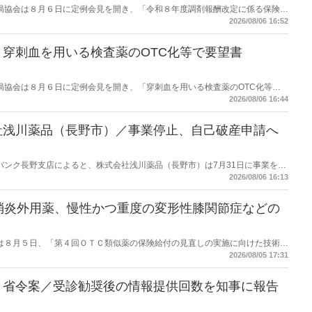
保険薬局協会は８月６日に定例会見を開き、「令和８年度調剤報酬改定に係る保険薬
た。在宅分野では、在宅薬学総合体制加算2の算定率が22.1％から3.3％へ大
2026/08/06 16:52
穿刺血を用いる検査薬のOTC化等で要望書
保険薬局協会は８月６日に定例会見を開き、「穿刺血を用いる検査薬のOTC化等に
薬局長宛に提出したことを説明した。
2026/08/06 16:44
社浅川薬品（長野市）／事業停止、自己破産申請へ
データバンク長野支店によると、株式会社浅川薬品（長野市）は7月31日に事業を停
った。
2026/08/06 16:13
消炎外用薬、慢性かつ重度の変形性膝関節症などの
労働省は８月５日、「第４回ＯＴＣ類似薬の保険給付の見直しの実施に向けた技術的
とめ（案）」を提示し了承した。今後、社会保障審議会医療保険部会等に報告
2026/08/05 17:31
を得る予定。
】省令案／受診勧奨後の情報提供回数を知事に報告