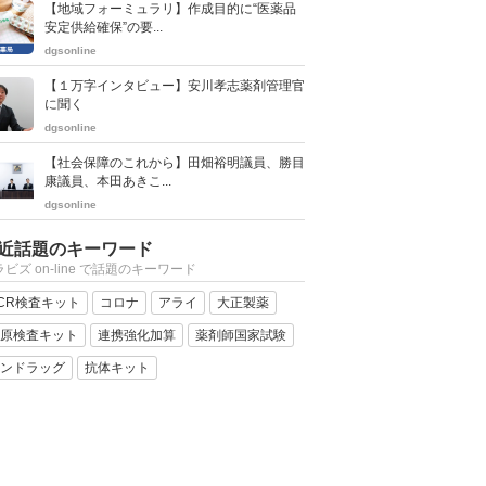
【地域フォーミュラリ】作成目的に“医薬品
安定供給確保”の要...
dgsonline
【１万字インタビュー】安川孝志薬剤管理官
に聞く
dgsonline
【社会保障のこれから】田畑裕明議員、勝目
康議員、本田あきこ...
dgsonline
近話題のキーワード
ビズ on-line で話題のキーワード
CR検査キット
コロナ
アライ
大正製薬
原検査キット
連携強化加算
薬剤師国家試験
ンドラッグ
抗体キット