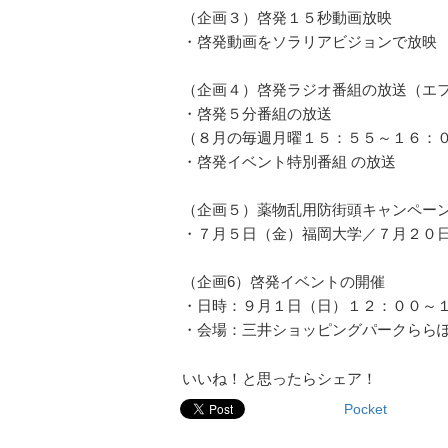
（企画３）啓発１５秒動画放映
・啓発動画をソラリアビジョンで放
（企画４）啓発ラジオ番組の放送（
・啓発５分番組の放送
（８月の毎週月曜１５：５５～１６：
・啓発イベント特別番組 の放送
（企画５）薬物乱用防街頭キャンペー
・７月５日（金）福岡大学／７月２０
（企画6）啓発イベントの開催
・日時：９月１日（日）１２：００～
・会場：三井ショッピングパークらら
いいね！と思ったらシェア！
Pocket