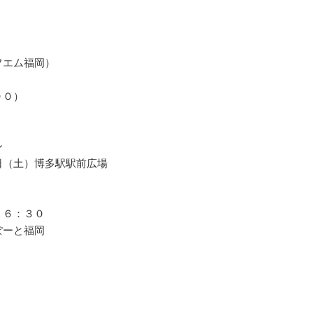
映
エフエム福岡）
００）
ン
日（土）博多駅駅前広場
１６：３０
ぽーと福岡