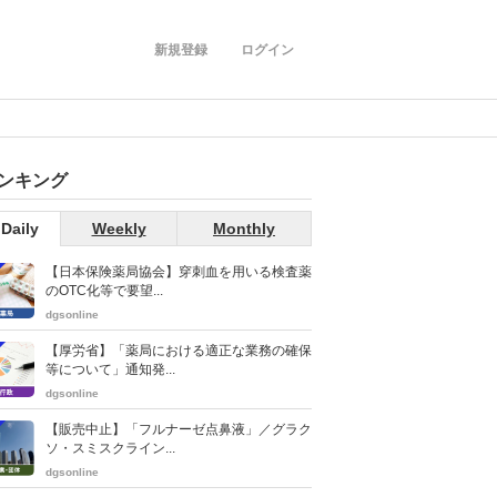
新規登録
ログイン
ンキング
Daily
Weekly
Monthly
【日本保険薬局協会】穿刺血を用いる検査薬
のOTC化等で要望...
dgsonline
【厚労省】「薬局における適正な業務の確保
等について」通知発...
dgsonline
【販売中止】「フルナーゼ点鼻液」／グラク
ソ・スミスクライン...
dgsonline