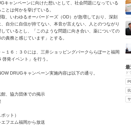
 DRUGキャンペーンに向けた想いとして、社会問題になっている
ることは何かを挙げている。
取、いわゆるオーバードーズ（OD）が急増しており、深刻
は、自分に自信が持てない、本音が言えない、人とのつながり
響しているとし、「このような問題に向き合い、薬についての
師の責務と感じています」とする。
～１６：３０には、三井ショッピングパークららぽーと福岡
RUG 啓発イベント」を行う。
最
KNOW DRUGキャンペーン実施内容は以下の通り。
ドラ
P
抗
民館、協力団体での掲示
サ
映
スポット）
をエフエム福岡から放送