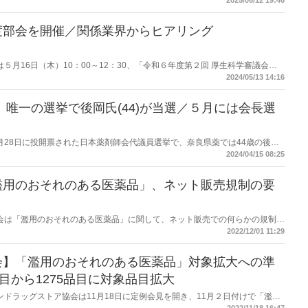
2025/06/12 19:46
度部会を開催／関係業界からヒアリング
働省は５月16日（木）10：00～12：30、「令和６年度第２回 厚生科学審議会医
する。
2024/05/13 14:16
、唯一の選挙で後岡氏(44)が当選／５月には会長選
６年３月28日に投開票された日本薬剤師会代議員選挙で、奈良県薬では44歳の後岡
員選挙では唯一、選挙を行っての決定となった。
2024/04/15 08:25
濫用のおそれのある医薬品」、ネット販売規制の要
薬剤師会は「濫用のおそれのある医薬品」に関して、ネット販売での何らかの規制を
た。意図的な濫用において、ネットでの購入は対面と比較して心理的にも物理
2022/12/01 11:29
これら懸念点について具体的な対応を検討してほしい」と要望した。12月1
回薬事・食品衛生審議会薬事分科会医薬品等安全対策部会」の場で述べたも
会】「濫用のおそれのある医薬品」対象拡大への準
目から1275品目に対象品目拡大
チェーンドラッグストア協会は11月18日に定例会見を開き、11月２日付けで「濫用
の拡大について万全の準備を周知する事務連絡を会員企業に発出したことを報