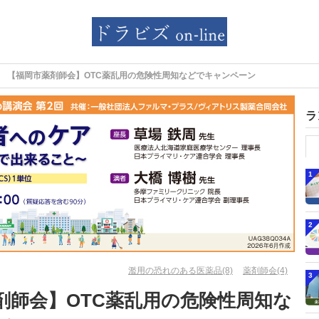
【福岡市薬剤師会】OTC薬乱用の危険性周知などでキャンペーン
ラ
1
2
濫用の恐れのある医薬品(8)
薬剤師会(4)
3
剤師会】OTC薬乱用の危険性周知な