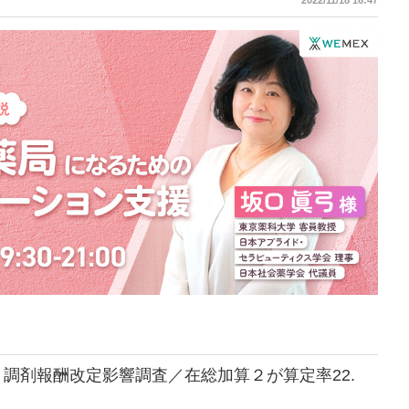
2022/11/18 16:47
も対象が456から1275に品目に大幅に拡大するとして、協会は店頭の準備に
ため公的な発表を待たずに協会会員企業へ発出したと説明した。
調剤報酬改定影響調査／在総加算２が算定率22.