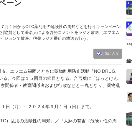
ペーン
4
5
などは７月１日からOTC薬乱用の危険性の周知などを行うキャンペーン
別協賛として著名人による啓発コメントをラジオ放送（エフエム
ビジョンで放映。啓発ラジオ番組の放送も行う。
>
お気に入り
編
、エフエム福岡とともに薬物乱用防止活動「NO DRUG,
っている。今回は１５回目の節目となる。合言葉に「ほっとけん
・警察関係者・教育関係者および行政などと一丸となり、薬物乱
１日（月）～２０２４年９月１日（日）まで。
TC）乱用の危険性の周知』／『大麻の有害（危険）性の周