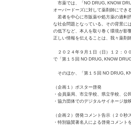
市薬では、「NO DRUG, KNOW
オーバードーズに対して薬剤師にでき
若者を中心に市販薬や処方薬の過剰摂
な社会問題となっている。その背景に
の低下など、本人を取り巻く環境が影
正しい情報を伝えることは、我々薬剤
２０２４年９月１日（日）１２：００
で「第１５回 NO DRUG, KNOW D
そのほか、「第１５回 NO DRUG, 
（企画１）ポスター啓発
・会員薬局、市立学校、県立学校、公
・協力団体でのデジタルサイネージ放
（企画２）啓発コメント告示（２０秒
・特別協賛著名人による啓発コメント