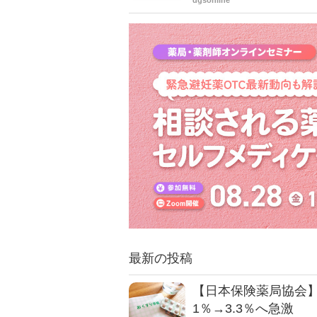
dgsonline
告した。協会によると来年２月に
は時間を要するとの考え。その
最新の投稿
【日本保険薬局協会】
1％→3.3％へ急激