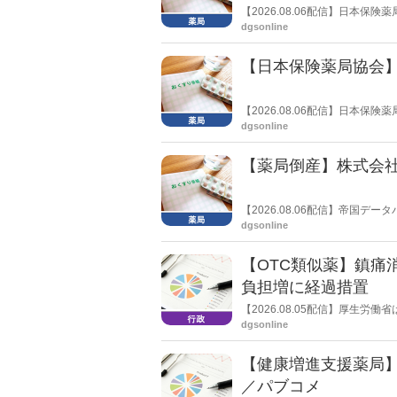
【2026.08.06配信】日本
局への影響」の調査結果を公表し
dgsonline
きく低下した。
【日本保険薬局協会】
【2026.08.06配信】日本
関する要望書」を厚生労働省 医
dgsonline
【薬局倒産】株式会
【2026.08.06配信】帝国
止し、自己破産申請の準備に入
dgsonline
【OTC類似薬】鎮痛
負担増に経過措置
【2026.08.05配信】厚生
検討会」を開催。「中間とりま
dgsonline
し、令和８年秋頃を目途に結論
【健康増進支援薬局
／パブコメ