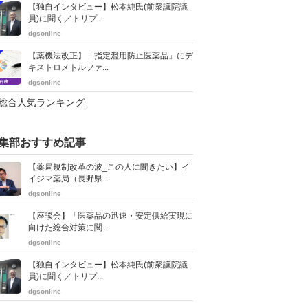
【独自インタビュー】松本純氏(前衆議院議
員)に聞く／トリプ...
dgsonline
【薬機法改正】「指定濫用防止医薬品」にデ
キストロメトルファ...
dgsonline
>総合人気ランキング
集部おすすめ記事
【薬局規制改革の波_この人に聞きたい】イ
イジマ薬局（長野県...
dgsonline
【座談会】「医薬品の迅速・安定供給実現に
向けた総合対策に関...
dgsonline
【独自インタビュー】松本純氏(前衆議院議
員)に聞く／トリプ...
dgsonline