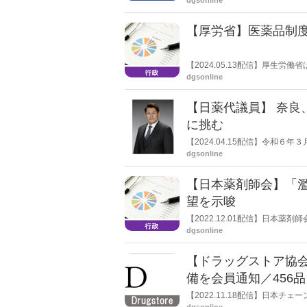
dgsonline
【厚労省】医薬品制
【2024.05.13配信】厚生労
薬品医療機器制度部会」を開催
dgsonline
【日薬代議員】 奈良
に挑む
【2024.04.15配信】令和
伸爾氏が当選した。今回の代議
dgsonline
【日本薬剤師会】「
望を示唆
【2022.12.01配信】日本
求めることを示唆する発言をし
dgsonline
的にも障壁が低いことを挙げ、「
日に開かれた「令和４年度第３
【ドラッグストア協
の。
備を会員通知／456品
【2022.11.18配信】日本
のおそれのある医薬品」の範囲