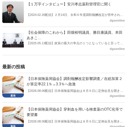
た。医薬品の安定供給確保だ。10月22日に開かれた「日本フォーミュ
【１万字インタビュー】安川孝志薬剤管理官に聞く
ラリ学会学術総会」で一般演題発表した飯田下伊那薬剤師会（長野県
飯田市）は、会員薬局から安定供給確保への強い要望があったことを
【2024.02.26配信】２月14日、令和６年度調剤報酬改定が答申され
受け、安定供給確保が見込めるPPI３成分について銘柄を含めて選定
た。本紙では、厚生労働省保険局医療課・薬剤管理官の安川孝志氏
dgsonline
したとした。
に、薬局に関係する調剤報酬改定の部分についてインタビューした。
【社会保障のこれから】田畑裕明議員、勝目康議員、本田
あきこ...
【2025.05.13配信】政策の最大の争点の１つとなっていると言っても
よいのが社会保障のこれからのあり方だ。特に与党では、政府関係者
dgsonline
側の議員も多く、ある意味で決定事項の中でしか意見発信しづらい面
もある。個々の議員はどんなビジョンを描いているのか。本紙では座
談会を開いた。
最新の投稿
【日本保険薬局協会】調剤報酬改定影響調査／在総加算２
が算定率22.1％→3.3％へ急激
【2026.08.06配信】日本保険薬局協会は８月６日に定例会見を開き、
dgsonline
「令和８年度調剤報酬改定に係る保険薬局への影響」の調査結果を公
表した。在宅分野では、在宅薬学総合体制加算2の算定率が22.1％から
3.3％へ大きく低下した。
【日本保険薬局協会】穿刺血を用いる検査薬のOTC化等で
要望書
【2026.08.06配信】日本保険薬局協会は８月６日に定例会見を開き、
dgsonline
「穿刺血を用いる検査薬のOTC化等に関する要望書」を厚生労働省 医