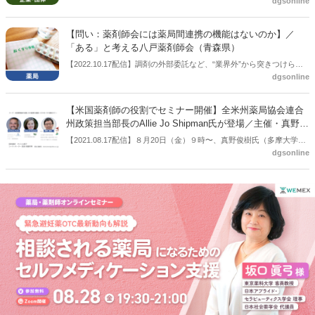
dgsonline
た。挨拶した武田泰生会長は今回の診療報酬改定にも触れ、薬剤業務
向上加算については、「新任薬剤師の研修体制の構築や、出向を通し
てシームレスな薬物治療をつなぎ、第８次医療計画を後押しするもの
【問い：薬剤師会には薬局間連携の機能はないのか】／
と期待している」と評価した。
「ある」と考える八戸薬剤師会（青森県）
【2022.10.17配信】調剤の外部委託など、“業界外”から突きつけられ
dgsonline
た議題を主に扱った「薬局薬剤師の業務及び薬局の機能に関するワー
キンググループ」。一方で、「薬局間連携」や「まとめ役となる薬
局」、「地域薬剤師会の活動」など、薬局業界が今後どのような取り
【米国薬剤師の役割でセミナー開催】全米州薬局協会連合
組みをすべきかのテーマも少なくなかった。その議論の中で、薬剤師
州政策担当部長のAllie Jo Shipman氏が登場／主催・真野俊
会や行政の印象に強く残ったのが、「薬剤師会には薬局間連携の機能
樹氏
【2021.08.17配信】８月20日（金）９時〜、真野俊樹氏（多摩大学大
はない」との発言だった。改めて、地域の薬剤師会は現状、どんな業
dgsonline
学院教授）が主催するWEBセミナーが開かれる。テーマは「米国薬剤
務をしているのか。そんな疑問を持って、八戸薬剤師会（青森県）の
師の役割とその重要基盤COVID-19を踏まえて」。数十名規模でイン
取り組みを聞いた。八戸薬剤師会理事の前田法晃氏（メディカルシス
タラクティブな質疑応答が可能なセミナーとなっている。料金は１万
テムネットワーク所属）が取材に応えてくれた。
6000円。申し込みはPeatixより。https://digital-health-now-
4.peatix.com/