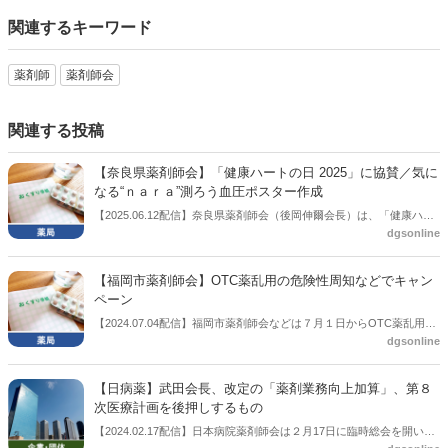
関連するキーワード
薬剤師
薬剤師会
関連する投稿
【奈良県薬剤師会】「健康ハートの日 2025」に協賛／気に
なる“ｎａｒａ”測ろう血圧ポスター作成
【2025.06.12配信】奈良県薬剤師会（後岡伸爾会長）は、「健康ハー
dgsonline
トの日 ２０２５」に協賛する。
【福岡市薬剤師会】OTC薬乱用の危険性周知などでキャン
ペーン
【2024.07.04配信】福岡市薬剤師会などは７月１日からOTC薬乱用の
dgsonline
危険性の周知などを行うキャンペーンを展開している。期間は９月１
日まで。特別協賛として著名人による啓発コメントをラジオ放送（エ
フエム福岡）するほか、啓発動画を街頭ソラリアビジョンで放映。啓
【日病薬】武田会長、改定の「薬剤業務向上加算」、第８
発ラジオ番組の放送も行う。
次医療計画を後押しするもの
【2024.02.17配信】日本病院薬剤師会は２月17日に臨時総会を開い