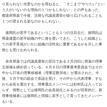
り見られない光景なのかを尋ねると、「そこまで“やりたい”とい
う人がいないのも理由の１つかもしれない」との声もあった。
都道府県薬で今後、活発な代議員選挙が繰り広げられることも
１つの望まれる姿なのかもしれない。
後岡氏が若手であるということも１つの注目点だ。後岡氏は
県薬連盟の若手組織の中に身を置いてきた。こうした組織とし
ての若手育成がいかに組織の活性化に重要であるかを示した事
例とも受け止められる。
奈良県薬では代議員選挙の翌日である３月29日に県薬の理事
立候補を締め切っている。４月６日の理事選考委員会ではその
中から27名の理事候補者（理事定数30名）が選出された。今
後、５月下旬の総会で承認を受け、その中から代表理事、すな
わち会長を選出する。理事選出メンバーには杉村氏は入ってお
らず、情勢としては後岡氏の会長就任とみるのが現実的だ。新
理事候補者には後岡氏と同様に若手として育ってきたメンバー
もいる。