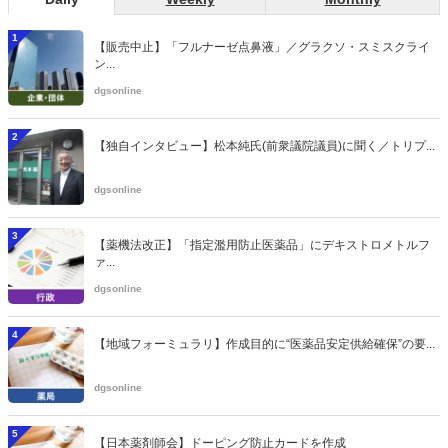
1
【販売中止】「フルナーゼ点鼻液」／グラクソ・スミスクライ
ン...
dgsonline
2
【独自インタビュー】松本純氏(前衆議院議員)に聞く／トリプ...
dgsonline
3
【薬機法改正】「指定濫用防止医薬品」にデキストロメトルフ
ァ...
dgsonline
4
【地域フォーミュラリ】作成目的に“医薬品安定供給確保”の要...
dgsonline
5
【日本薬剤師会】ドーピング防止カードを作成