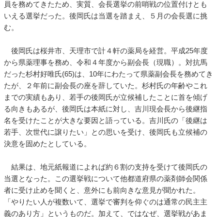
員を務めてきたため、実質、会長選挙の前哨戦の位置付けとも
いえる選挙だった。後岡氏は当選を踏まえ、５月の会長選に挑
む。
後岡氏は桜井市、天理市で計４軒の薬局を経営。平成25年度
から県薬理事を務め、令和４年度から副会長（現職）。対抗馬
だった杉村好唯氏(65)は、10年にわたって県薬副会長を務めてき
たが、２年前に副会長の座を辞していた。杉村氏の年齢やこれ
までの実績もあり、若手の後岡氏が立候補したことに首を傾げ
る向きもあるが、後岡氏は本紙に対し、吉川現会長から後継指
名を受けたことが大きな要因と語っている。吉川氏の「後継は
若手、次世代に譲りたい」との思いを受け、後岡氏も立候補の
決意を固めたとしている。
結果は、地元紙報道によれば約６割の支持を受けて後岡氏の
当選となった。この選挙戦について他都道府県の薬剤師会関係
者に受け止めを聞くと、意外にも前向きな意見が聞かれた。
「やりたい人が複数いて、選挙で審判を仰ぐのは通常の民主主
義のあり方」というものだ。加えて、ではなぜ、選挙戦があま