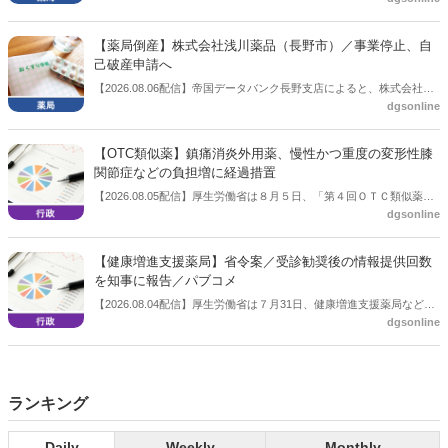
薬局長宛に提出したことを説明した。
【薬局倒産】株式会社浅川薬品（長野市）／事業停止、自
己破産申請へ
【2026.08.06配信】帝国データバンク長野支店によると、株式会社浅
dgsonline
川薬品（長野市）は7月31日に事業を停止し、自己破産申請の準備に
入った。
【OTC類似薬】鎮痛消炎外用薬、慢性かつ重度の変形性膝
関節症などの負担増に経過措置
【2026.08.05配信】厚生労働省は８月５日、「第４回ＯＴＣ類似薬の
dgsonline
保険給付の見直しの実施に向けた技術的検討会」を開催。「中間とり
まとめ（案）」を提示し了承した。今後、社会保障審議会医療保険部
会等に報告し、令和８年秋頃を目途に結論を得る予定。
【健康増進支援薬局】省令案／受診勧奨後の情報提供回数
を知事に報告／パブコメ
【2026.08.04配信】厚生労働省は７月31日、健康増進支援薬局などに
dgsonline
関する省令案を示し、パブコメを開始した。受診勧奨を行った後に、
当該医療機関や連携機関に対して、利用者の相談内容や薬剤及び医薬
品に関する情報を提供した回数を知事に報告する事項とする。
ランキング
Daily
Weekly
Monthly