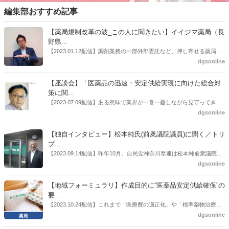
編集部おすすめ記事
【薬局規制改革の波_この人に聞きたい】イイジマ薬局（長
野県...
【2023.01.12配信】調剤業務の一部外部委託など、押し寄せる薬局業
界への規制改革の波。この規制改革の波を薬局業界はどう受け止めた
dgsonline
らいいのか。薬局業界関係者の中にも迷いがある人も少なくないので
はないだろうか。本紙ではこうした問題について、厚労省「薬局薬剤
【座談会】「医薬品の迅速・安定供給実現に向けた総合対
師の業務及び薬局の機能に関するワーキンググループ」に参考人とし
策に関...
ても出席していたイイジマ薬局（長野県上田市）開設者である飯島裕
【2023.07.09配信】ある意味で業界が一喜一憂しながら見守ってきた
也氏に聞いた。
厚労省「医薬品の迅速・安定供給実現に向けた総合対策に関する有識
dgsonline
者検討会」。10カ月にわたり13回の会議が開催され、６月12日に報告
書がとりまとめられた。ドラビズon-lineでは検討会を総括する目的で
【独自インタビュー】松本純氏(前衆議院議員)に聞く／トリ
厚労省医政局医薬産業振興・医療情報企画課長（医薬産業振興・医療
プ...
情報企画課セルフケア・セルフメディケーション推進室長併任）安藤
【2023.09.14配信】昨年10月、自民党神奈川県連は松本純前衆議院議
公一氏や青山学院大学名誉教授の三村優美子氏、 日本保険薬局協会医
員を「自民党神奈川1区」（横浜市中区・磯子区・金沢区）の支部長
dgsonline
薬品流通・ＯＴＣ検討委員会副委員長の原靖明氏を交えた座談会を実
に選出した。「1区支部長」は、次期衆院選挙で神奈川1区自民党公認
施した。
候補の前提となるもの。薬剤師に関わる政策に広く・深く関わってき
【地域フォーミュラリ】作成目的に“医薬品安定供給確保”の
た同氏の復活に向けた薬剤師業界の期待には熱いものがある。不透明
要...
感の払拭できない医療・介護・障害者サービスのトリプル改定等へ
【2023.10.24配信】これまで「医療費の適正化」や「標準薬物治療の
の、薬剤師業界の強い危機感の裏返しといってもいいだろう。本稿で
推進」などが目的とされることが多かった地域フォーミュラリの作
dgsonline
は松本氏にインタビューした。
成。ここに、明らかにもう１つの理由が追加されるようになってき