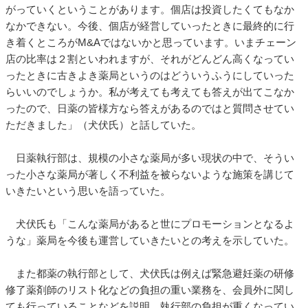
がっていくということがあります。個店は投資したくてもなか
なかできない。今後、個店が経営していったときに最終的に行
き着くところがM&Aではないかと思っています。いまチェーン
店の比率は２割といわれますが、それがどんどん高くなってい
ったときに古きよき薬局というのはどういうふうにしていった
らいいのでしょうか。私が考えても考えても答えが出てこなか
ったので、日薬の皆様方なら答えがあるのではと質問させてい
ただきました」（犬伏氏）と話していた。
日薬執行部は、規模の小さな薬局が多い現状の中で、そうい
った小さな薬局が著しく不利益を被らないような施策を講じて
いきたいという思いを語っていた。
犬伏氏も「こんな薬局があると世にプロモーションとなるよ
うな」薬局を今後も運営していきたいとの考えを示していた。
また都薬の執行部として、犬伏氏は例えば緊急避妊薬の研修
修了薬剤師のリスト化などの負担の重い業務を、会員外に関し
ても行っていることなどを説明。執行部の負担が重くなってい