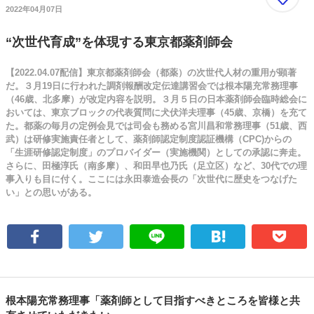
2022年04月07日
“次世代育成”を体現する東京都薬剤師会
【2022.04.07配信】東京都薬剤師会（都薬）の次世代人材の重用が顕著
だ。３月19日に行われた調剤報酬改定伝達講習会では根本陽充常務理事
（46歳、北多摩）が改定内容を説明。３月５日の日本薬剤師会臨時総会に
おいては、東京ブロックの代表質問に犬伏洋夫理事（45歳、京橋）を充て
た。都薬の毎月の定例会見では司会も務める宮川昌和常務理事（51歳、西
武）は研修実施責任者として、薬剤師認定制度認証機構（CPC)からの
「生涯研修認定制度」のプロバイダー（実施機関）としての承認に奔走。
さらに、田極淳氏（南多摩）、和田早也乃氏（足立区）など、30代での理
事入りも目に付く。ここには永田泰造会長の「次世代に歴史をつなげた
い」との思いがある。
根本陽充常務理事「薬剤師として目指すべきところを皆様と共