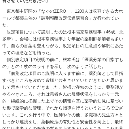
有させていただきたい」
東京都中野区の「なかのZERO」。1200人は収容できる大ホ
ールで都薬主催の「調剤報酬改定伝達講習会」が行われてい
た。
改定項目について説明したのは根本陽充常務理事（46歳、北
多摩）。会場には根本常務理事より年配の薬剤師参加者も多い
中、自らの言葉を交えながら、改定項目の注意点や解釈にあた
っての理念などを語った。
個別改定項目の説明の前に、根本氏は「医薬分業の目指すも
の」との１枚のスライドを示し、次のように話した。
「個別改定項目のご説明に入ります前に、薬剤師として目指
すべきところを改めて皆様と共有させていただきたいと思いま
して示させていただきました。皆様ご存知のように、薬剤師が
やるべきところ、それは患者さんの服薬状況をしっかり一元
的・継続的に把握した上でその情報を基に薬学的知見に基づい
た形で薬学的な管理、それから指導を行うというところでござ
います。これを行う中で、医師やその他、多職種の先生方々と
しっかり連携をし、薬物療法の有効性と安全性を向上し、最終
的には患者さんの医療の質を向上するというところ。これを薬