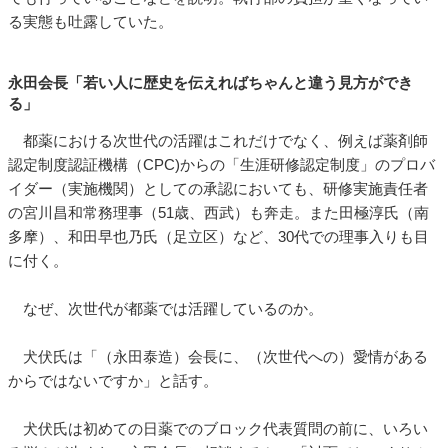
る実態も吐露していた。
永田会長「若い人に歴史を伝えればちゃんと違う見方ができ
る」
都薬における次世代の活躍はこれだけでなく、例えば薬剤師
認定制度認証機構（CPC)からの「生涯研修認定制度」のプロバ
イダー（実施機関）としての承認においても、研修実施責任者
の宮川昌和常務理事（51歳、西武）も奔走。また田極淳氏（南
多摩）、和田早也乃氏（足立区）など、30代での理事入りも目
に付く。
なぜ、次世代が都薬では活躍しているのか。
犬伏氏は「（永田泰造）会長に、（次世代への）愛情がある
からではないですか」と話す。
犬伏氏は初めての日薬でのブロック代表質問の前に、いろい