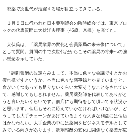
都薬で次世代が活躍する場が目立ってきている。
３月５日に行われた日本薬剤師会の臨時総会では、東京ブロ
ックの代表質問に犬伏洋夫理事（45歳、京橋）を充てた。
犬伏氏は、「薬局業界の変化と会員薬局の未来像について」
として質問。質問の中で次世代だからこその薬局の将来への強
い懸念を示していた。
「調剤報酬の改定をみまして、本当に色々な会議ですとかお
疲れ様ですというか、本当に色々な議事録とか見ていますと、
命がいくつあっても足りないくらい大変そうなことをされてい
て、感謝してもしきれません。薬局薬剤師を代表してありがと
うと言いたいくらいです。個店にも期待をして頂いてる状況か
と思います。個店もそれに応えていかなければいけないが、ど
うしても大手チェーンがあげているような大きな利益には個店
はかなわない。大手企業の中には薬局をビジネスモデルとして
みている向きがあります。調剤報酬の変化に関係なく格差が広