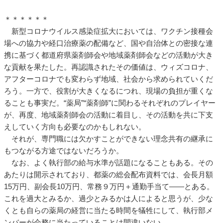
＊＊＊＊＊＊
新型コロナウイルス感染症拡大においては、ワクチン接種会
場への協力や経口治療薬の配備など、国や自治体との密接な連
携に基づく都道府県薬剤師会や地域薬剤師会などの活動が大き
な貢献を果たした。再認識されたその価値は、ウィズコロナ、
アフターコロナでも変わらず地域、社会から求められていくだ
ろう。一方で、役割が大きくなるにつれ、現場の負担が重くな
ることも事実だ。“薬局”“薬剤師”に関わるそれぞれのプレイヤー
が、再度、地域薬剤師会の活動に着目し、その活動を共に下支
えしていく方向も必要なのかもしれない。
それが、専門職には欠かすことができない理念共有の継承に
もつながる方途ではないだろうか。
なお、よく執行部の給与水準が話題になることもある。その
あたりは開示されており、都薬の総会配布資料では、会長月額
15万円、副会長10万円、常務９万円＋通勤手当て――とある。
これを過大とみるか、過少とみるかは人によると思うが、少な
くとも自らの薬局の経営に当たる時間を犠牲にして、執行部メ
ンバーが会務に当たっていることは間違いない。