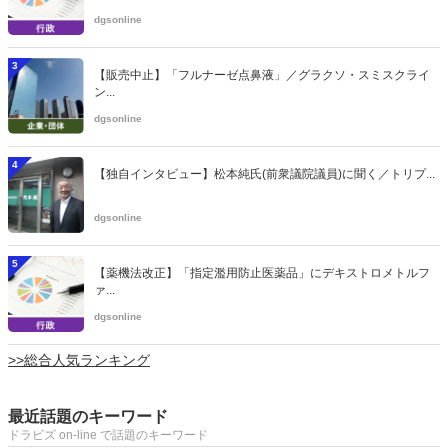
dgsonline
3
【販売中止】「フルナーゼ点鼻液」／グラクソ・スミスクライ
ン...
dgsonline
4
【独自インタビュー】松本純氏(前衆議院議員)に聞く／トリプ...
dgsonline
5
【薬機法改正】「指定濫用防止医薬品」にデキストロメトルフ
ァ...
dgsonline
>>総合人気ランキング
最近話題のキーワード
ドラビズ on-line で話題のキーワード