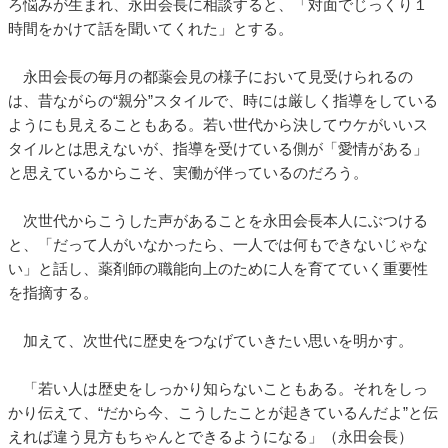
ろ悩みが生まれ、永田会長に相談すると、「対面でじっくり１
時間をかけて話を聞いてくれた」とする。
永田会長の毎月の都薬会見の様子において見受けられるの
は、昔ながらの“親分”スタイルで、時には厳しく指導をしている
ようにも見えることもある。若い世代から決してウケがいいス
タイルとは思えないが、指導を受けている側が「愛情がある」
と思えているからこそ、実働が伴っているのだろう。
次世代からこうした声があることを永田会長本人にぶつける
と、「だって人がいなかったら、一人では何もできないじゃな
い」と話し、薬剤師の職能向上のために人を育てていく重要性
を指摘する。
加えて、次世代に歴史をつなげていきたい思いを明かす。
「若い人は歴史をしっかり知らないこともある。それをしっ
かり伝えて、“だから今、こうしたことが起きているんだよ”と伝
えれば違う見方もちゃんとできるようになる」（永田会長）