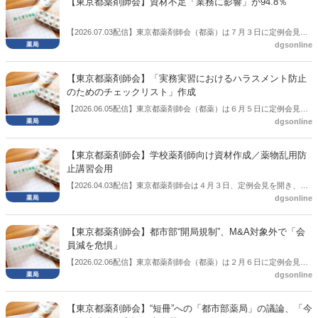
【東京都薬剤師会】資材不足「業務に影響」が94.8％
【2026.07.03配信】東京都薬剤師会（都薬）は７月３日に定例会見を
dgsonline
開き、「調剤資材供給不安に関する緊急実態調査」の集計結果を公表
した。
【東京都薬剤師会】「実務実習におけるハラスメント防止
のためのチェックリスト」作成
【2026.06.05配信】東京都薬剤師会（都薬）は６月５日に定例会見を
dgsonline
開いた。その中で「実務実習におけるハラスメント防止のためのチェ
ックリスト」を作成したことを説明。活用してほしいと促した。
【東京都薬剤師会】学校薬剤師向け資材作成／薬物乱用防
止講習会用
【2026.04.03配信】東京都薬剤師会は４月３日、定例会見を開き、学
dgsonline
校薬剤師向けに薬物乱用防止講習会用資材を作成したことを報告し
た。
【東京都薬剤師会】都市部“開局規制”、M&A対象外で「会
員減を危惧」
【2026.02.06配信】東京都薬剤師会（都薬）は２月６日に定例会見を
dgsonline
開き、この中で髙橋正夫会長は、次期調剤報酬改定の個別項目、いわ
ゆる短冊において都市部の開局規制と受け取れる項目に関して触れ、
会員減少になりかねないとの危惧を示した。
【東京都薬剤師会】“短冊”への「都市部薬局」の議論、「今