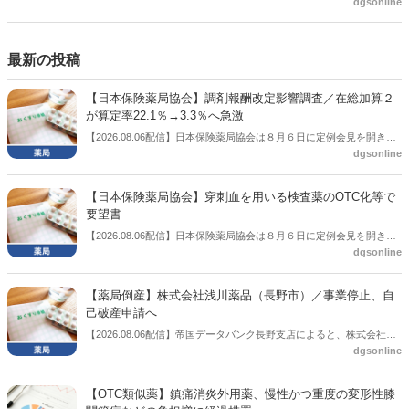
よいのが社会保障のこれからのあり方だ。特に与党では、政府関係者
dgsonline
側の議員も多く、ある意味で決定事項の中でしか意見発信しづらい面
もある。個々の議員はどんなビジョンを描いているのか。本紙では座
談会を開いた。
最新の投稿
【日本保険薬局協会】調剤報酬改定影響調査／在総加算２
が算定率22.1％→3.3％へ急激
【2026.08.06配信】日本保険薬局協会は８月６日に定例会見を開き、
dgsonline
「令和８年度調剤報酬改定に係る保険薬局への影響」の調査結果を公
表した。在宅分野では、在宅薬学総合体制加算2の算定率が22.1％から
3.3％へ大きく低下した。
【日本保険薬局協会】穿刺血を用いる検査薬のOTC化等で
要望書
【2026.08.06配信】日本保険薬局協会は８月６日に定例会見を開き、
dgsonline
「穿刺血を用いる検査薬のOTC化等に関する要望書」を厚生労働省 医
薬局長宛に提出したことを説明した。
【薬局倒産】株式会社浅川薬品（長野市）／事業停止、自
己破産申請へ
【2026.08.06配信】帝国データバンク長野支店によると、株式会社浅
dgsonline
川薬品（長野市）は7月31日に事業を停止し、自己破産申請の準備に
入った。
【OTC類似薬】鎮痛消炎外用薬、慢性かつ重度の変形性膝