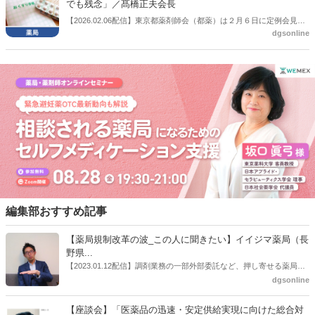
でも残念」／髙橋正夫会長
【2026.02.06配信】東京都薬剤師会（都薬）は２月６日に定例会見を
dgsonline
開き、この中で髙橋正夫会長は、次期調剤報酬改定の個別項目、いわ
ゆる短冊へ向けた厚労省中医協の議論に対して、「算定がなければや
っていないというふうに言われてしまったのは今でも少し残念」と話
した。
編集部おすすめ記事
【薬局規制改革の波_この人に聞きたい】イイジマ薬局（長
野県...
【2023.01.12配信】調剤業務の一部外部委託など、押し寄せる薬局業
界への規制改革の波。この規制改革の波を薬局業界はどう受け止めた
dgsonline
らいいのか。薬局業界関係者の中にも迷いがある人も少なくないので
はないだろうか。本紙ではこうした問題について、厚労省「薬局薬剤
【座談会】「医薬品の迅速・安定供給実現に向けた総合対