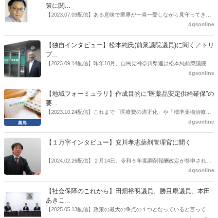
師の業務及び薬局の機能に関するワーキンググループ」に参考人とし
策に関...
ても出席していたイイジマ薬局（長野県上田市）開設者である飯島裕
【2023.07.09配信】ある意味で業界が一喜一憂しながら見守ってきた
也氏に聞いた。
厚労省「医薬品の迅速・安定供給実現に向けた総合対策に関する有識
dgsonline
者検討会」。10カ月にわたり13回の会議が開催され、６月12日に報告
書がとりまとめられた。ドラビズon-lineでは検討会を総括する目的で
【独自インタビュー】松本純氏(前衆議院議員)に聞く／トリ
厚労省医政局医薬産業振興・医療情報企画課長（医薬産業振興・医療
プ...
情報企画課セルフケア・セルフメディケーション推進室長併任）安藤
【2023.09.14配信】昨年10月、自民党神奈川県連は松本純前衆議院議
公一氏や青山学院大学名誉教授の三村優美子氏、 日本保険薬局協会医
員を「自民党神奈川1区」（横浜市中区・磯子区・金沢区）の支部長
dgsonline
薬品流通・ＯＴＣ検討委員会副委員長の原靖明氏を交えた座談会を実
に選出した。「1区支部長」は、次期衆院選挙で神奈川1区自民党公認
施した。
候補の前提となるもの。薬剤師に関わる政策に広く・深く関わってき
【地域フォーミュラリ】作成目的に“医薬品安定供給確保”の
た同氏の復活に向けた薬剤師業界の期待には熱いものがある。不透明
要...
感の払拭できない医療・介護・障害者サービスのトリプル改定等へ
【2023.10.24配信】これまで「医療費の適正化」や「標準薬物治療の
の、薬剤師業界の強い危機感の裏返しといってもいいだろう。本稿で
推進」などが目的とされることが多かった地域フォーミュラリの作
dgsonline
は松本氏にインタビューした。
成。ここに、明らかにもう１つの理由が追加されるようになってき
た。医薬品の安定供給確保だ。10月22日に開かれた「日本フォーミュ
【１万字インタビュー】安川孝志薬剤管理官に聞く
ラリ学会学術総会」で一般演題発表した飯田下伊那薬剤師会（長野県
飯田市）は、会員薬局から安定供給確保への強い要望があったことを
【2024.02.26配信】２月14日、令和６年度調剤報酬改定が答申され
受け、安定供給確保が見込めるPPI３成分について銘柄を含めて選定
た。本紙では、厚生労働省保険局医療課・薬剤管理官の安川孝志氏
dgsonline
したとした。
に、薬局に関係する調剤報酬改定の部分についてインタビューした。
【社会保障のこれから】田畑裕明議員、勝目康議員、本田
あきこ...
【2025.05.13配信】政策の最大の争点の１つとなっていると言っても