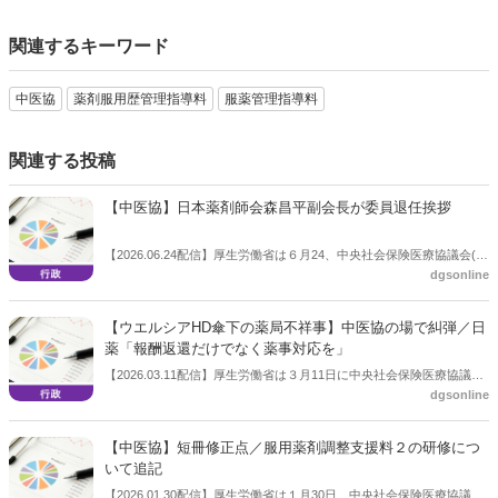
関連するキーワード
中医協
薬剤服用歴管理指導料
服薬管理指導料
関連する投稿
【中医協】日本薬剤師会森昌平副会長が委員退任挨拶
【2026.06.24配信】厚生労働省は６月24、中央社会保険医療協議会(中
dgsonline
医協)を開いた。この中で、同日付けで委員を退任する日本薬剤師会副
会長の森昌平氏が退任に際し挨拶をした。
【ウエルシアHD傘下の薬局不祥事】中医協の場で糾弾／日
薬「報酬返還だけでなく薬事対応を」
【2026.03.11配信】厚生労働省は３月11日に中央社会保険医療協議会
dgsonline
（中医協）総会を開いた。この中で日本薬剤師会副会長の森昌平氏
は、ウエルシアホールディングスのグループ会社であるコクミンの不
祥事について特別にコメントし、「報酬返還だけでなく薬事上の対応
【中医協】短冊修正点／服用薬剤調整支援料２の研修につ
を」と求めた。
いて追記
【2026.01.30配信】厚生労働省は１月30日、中央社会保険医療協議会