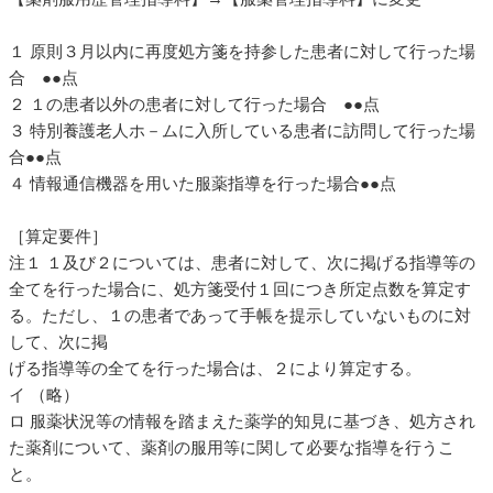
１ 原則３月以内に再度処方箋を持参した患者に対して行った場
合 ●●点
２ １の患者以外の患者に対して行った場合 ●●点
３ 特別養護老人ホ－ムに入所している患者に訪問して行った場
合●●点
４ 情報通信機器を用いた服薬指導を行った場合●●点
［算定要件］
注１ １及び２については、患者に対して、次に掲げる指導等の
全てを行った場合に、処方箋受付１回につき所定点数を算定す
る。ただし、１の患者であって手帳を提示していないものに対
して、次に掲
げる指導等の全てを行った場合は、２により算定する。
イ （略）
ロ 服薬状況等の情報を踏まえた薬学的知見に基づき、処方され
た薬剤について、薬剤の服用等に関して必要な指導を行うこ
と。