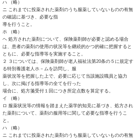
ハ （略）
ニ これまでに投薬された薬剤のうち服薬していないものの有無
の確認に基づき、必要な指
導を行うこと。
ホ （略）
ヘ 処方された薬剤について、保険薬剤師が必要と認める場合
は、患者の薬剤の使用の状況等を継続的かつ的確に把握すると
ともに、必要な指導等を実施すること。
２ ３については、保険薬剤師が老人福祉法第20条の５に規定す
る特別養護老人ホ－ムを訪問し、服
薬状況等を把握した上で、必要に応じて当該施設職員と協力
し、次に掲げる指導等の全てを行った
場合に、処方箋受付１回につき所定点数を算定する。
イ （略）
ロ 服薬状況等の情報を踏まえた薬学的知見に基づき、処方され
た薬剤について、薬剤の服用等に関して必要な指導を行うこ
と。
ハ （略）
ニ これまでに投薬された薬剤のうち服薬していないものの有無