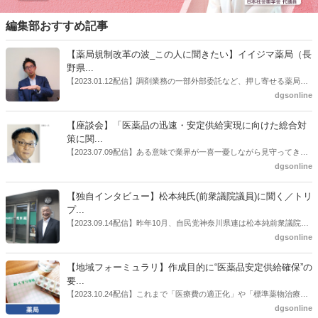
編集部おすすめ記事
【薬局規制改革の波_この人に聞きたい】イイジマ薬局（長
野県...
【2023.01.12配信】調剤業務の一部外部委託など、押し寄せる薬局業
界への規制改革の波。この規制改革の波を薬局業界はどう受け止めた
dgsonline
らいいのか。薬局業界関係者の中にも迷いがある人も少なくないので
はないだろうか。本紙ではこうした問題について、厚労省「薬局薬剤
【座談会】「医薬品の迅速・安定供給実現に向けた総合対
師の業務及び薬局の機能に関するワーキンググループ」に参考人とし
策に関...
ても出席していたイイジマ薬局（長野県上田市）開設者である飯島裕
【2023.07.09配信】ある意味で業界が一喜一憂しながら見守ってきた
也氏に聞いた。
厚労省「医薬品の迅速・安定供給実現に向けた総合対策に関する有識
dgsonline
者検討会」。10カ月にわたり13回の会議が開催され、６月12日に報告
書がとりまとめられた。ドラビズon-lineでは検討会を総括する目的で
【独自インタビュー】松本純氏(前衆議院議員)に聞く／トリ
厚労省医政局医薬産業振興・医療情報企画課長（医薬産業振興・医療
プ...
情報企画課セルフケア・セルフメディケーション推進室長併任）安藤
【2023.09.14配信】昨年10月、自民党神奈川県連は松本純前衆議院議
公一氏や青山学院大学名誉教授の三村優美子氏、 日本保険薬局協会医
員を「自民党神奈川1区」（横浜市中区・磯子区・金沢区）の支部長
dgsonline
薬品流通・ＯＴＣ検討委員会副委員長の原靖明氏を交えた座談会を実
に選出した。「1区支部長」は、次期衆院選挙で神奈川1区自民党公認
施した。
候補の前提となるもの。薬剤師に関わる政策に広く・深く関わってき
【地域フォーミュラリ】作成目的に“医薬品安定供給確保”の
た同氏の復活に向けた薬剤師業界の期待には熱いものがある。不透明
要...
感の払拭できない医療・介護・障害者サービスのトリプル改定等へ
【2023.10.24配信】これまで「医療費の適正化」や「標準薬物治療の
の、薬剤師業界の強い危機感の裏返しといってもいいだろう。本稿で
推進」などが目的とされることが多かった地域フォーミュラリの作
dgsonline
は松本氏にインタビューした。