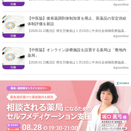
dgsonline
（中医協）総会を開き、次期調剤報酬改定の個別改定項目、いわゆる
短冊の修正点を議題とした。調剤報酬に関しては、服用薬剤調整支援
料２の研修について追記した。
【中医協】後発薬調剤体制加算を廃止、医薬品の安定供給
体制評価を新設
【2026.01.23配信】厚生労働省は１月23日に中央社会保険医療協議会
dgsonline
（中医協）総会を開き、「個別改定項目について（その１）」を議題
とした。項目を列記するもので点数は未定。後発薬調剤体制加算を廃
止し、医薬品の安定供給体制評価を新設するとした。
【中医協】オンライン診療施設を設置する薬局は「敷地内
薬局」
【2026.01.23配信】厚生労働省は１月23日に中央社会保険医療協議会
dgsonline
（中医協）総会を開き、「個別改定項目について（その１）」を議題
とした。項目を列記するもので点数は未定。保険薬局と同一敷地内に
おいてオンライン診療受診施設を設置する場合、当該保険薬局は敷地
内薬局が算定する「特別調剤基本料Ａ」を算定するとした。