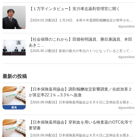
成。ここに、明らかにもう１つの理由が追加されるようになってき
た。医薬品の安定供給確保だ。10月22日に開かれた「日本フォーミュ
【１万字インタビュー】安川孝志薬剤管理官に聞く
ラリ学会学術総会」で一般演題発表した飯田下伊那薬剤師会（長野県
飯田市）は、会員薬局から安定供給確保への強い要望があったことを
【2024.02.26配信】２月14日、令和６年度調剤報酬改定が答申され
受け、安定供給確保が見込めるPPI３成分について銘柄を含めて選定
た。本紙では、厚生労働省保険局医療課・薬剤管理官の安川孝志氏
dgsonline
したとした。
に、薬局に関係する調剤報酬改定の部分についてインタビューした。
【社会保障のこれから】田畑裕明議員、勝目康議員、本田
あきこ...
【2025.05.13配信】政策の最大の争点の１つとなっていると言っても
よいのが社会保障のこれからのあり方だ。特に与党では、政府関係者
dgsonline
側の議員も多く、ある意味で決定事項の中でしか意見発信しづらい面
もある。個々の議員はどんなビジョンを描いているのか。本紙では座
談会を開いた。
最新の投稿
【日本保険薬局協会】調剤報酬改定影響調査／在総加算２
が算定率22.1％→3.3％へ急激
【2026.08.06配信】日本保険薬局協会は８月６日に定例会見を開き、
dgsonline
「令和８年度調剤報酬改定に係る保険薬局への影響」の調査結果を公
表した。在宅分野では、在宅薬学総合体制加算2の算定率が22.1％から
3.3％へ大きく低下した。
【日本保険薬局協会】穿刺血を用いる検査薬のOTC化等で
要望書
【2026.08.06配信】日本保険薬局協会は８月６日に定例会見を開き、