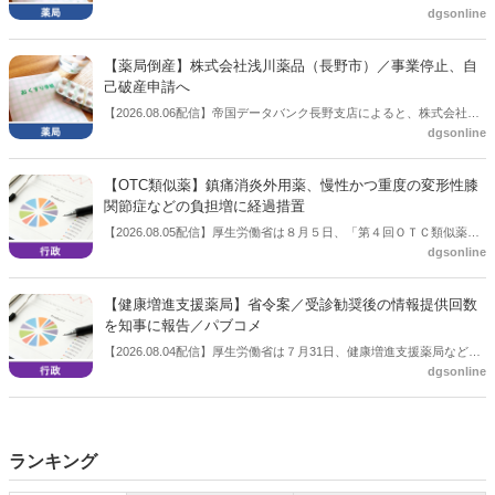
dgsonline
「穿刺血を用いる検査薬のOTC化等に関する要望書」を厚生労働省 医
薬局長宛に提出したことを説明した。
【薬局倒産】株式会社浅川薬品（長野市）／事業停止、自
己破産申請へ
【2026.08.06配信】帝国データバンク長野支店によると、株式会社浅
dgsonline
川薬品（長野市）は7月31日に事業を停止し、自己破産申請の準備に
入った。
【OTC類似薬】鎮痛消炎外用薬、慢性かつ重度の変形性膝
関節症などの負担増に経過措置
【2026.08.05配信】厚生労働省は８月５日、「第４回ＯＴＣ類似薬の
dgsonline
保険給付の見直しの実施に向けた技術的検討会」を開催。「中間とり
まとめ（案）」を提示し了承した。今後、社会保障審議会医療保険部
会等に報告し、令和８年秋頃を目途に結論を得る予定。
【健康増進支援薬局】省令案／受診勧奨後の情報提供回数
を知事に報告／パブコメ
【2026.08.04配信】厚生労働省は７月31日、健康増進支援薬局などに
dgsonline
関する省令案を示し、パブコメを開始した。受診勧奨を行った後に、
当該医療機関や連携機関に対して、利用者の相談内容や薬剤及び医薬
品に関する情報を提供した回数を知事に報告する事項とする。
ランキング