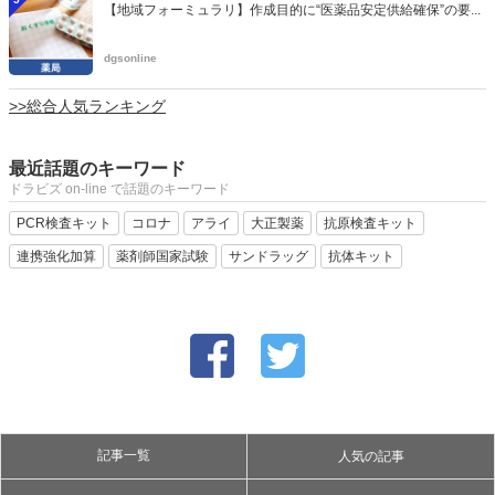
【地域フォーミュラリ】作成目的に“医薬品安定供給確保”の要...
dgsonline
>>総合人気ランキング
最近話題のキーワード
ドラビズ on-line で話題のキーワード
PCR検査キット
コロナ
アライ
大正製薬
抗原検査キット
連携強化加算
薬剤師国家試験
サンドラッグ
抗体キット
記事一覧
人気の記事