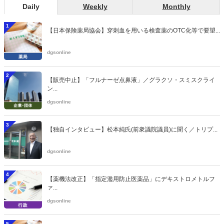
Daily
Weekly
Monthly
1
【日本保険薬局協会】穿刺血を用いる検査薬のOTC化等で要望...
dgsonline
2
【販売中止】「フルナーゼ点鼻液」／グラクソ・スミスクライ
ン...
dgsonline
3
【独自インタビュー】松本純氏(前衆議院議員)に聞く／トリプ...
dgsonline
4
【薬機法改正】「指定濫用防止医薬品」にデキストロメトルフ
ァ...
dgsonline
5