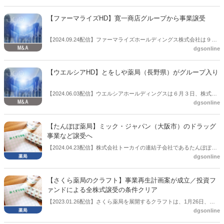
横浜市）は９月22日、ドラッグストア、調剤薬局を運営するシグマ薬
品株式会社（本社：大阪府八尾市）から、ドラッグストア事業および
【ファーマライズHD】寛一商店グループから事業譲受
調剤薬局事業の一部を譲り受けることを決定し、同日、事業譲渡契約
を締結したと公表した。
【2024.09.24配信】ファーマライズホールディングス株式会社は９月
dgsonline
24日、寛一商店グループから一部の事業を譲受すると発表した。寛一
商店株式会社（京都市）ほか８社は今年７月、東京地裁に会社更生法
の適用を申請し、保全管理命令を受けていた。コロナ禍で業績が悪
【ウエルシアHD】とをしや薬局（長野県）がグループ入り
化、返済資金の捻出困難になったことが背景で、寛一商店は「可及的
速やかにスポンサーを選定する」方針としていたもの。
【2024.06.03配信】ウエルシアホールディングスは６月３日、株式会
dgsonline
社とをしや薬局がウエルシアグループの一員に参加したと公表した。
【たんぽぽ薬局】ミック・ジャパン（大阪市）のドラッグ
事業など譲受へ
【2024.04.23配信】株式会社トーカイの連結子会社であるたんぽぽ薬
dgsonline
局株式会社（岐阜市）は４月22日、株式会社ミック・ジャパン（大阪
市）との間で、ミック・ジャパンが展開するリハビリデイサービス事
業、ドラッグストア事業などの各事業の譲り受けについて基本合意に
【さくら薬局のクラフト】事業再生計画案が成立／投資フ
至ったと公表した。
ァンドによる全株式譲受の条件クリア
【2023.01.26配信】さくら薬局を展開するクラフトは、1月26日、事
dgsonline
業再生計画案が成立したと公表した。2022年10月14日には、取引金融
機関の同意を得て事業計画案が成立することなどを条件として、日本