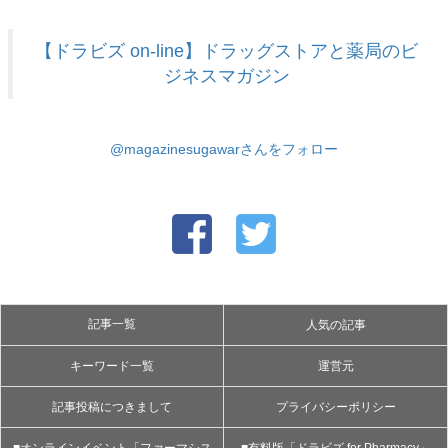
【ドラビズ on-line】ドラッグストアと薬局のビ
ジネスマガジン
@magazinesugawarさんをフォロー
記事一覧
人気の記事
キーワード一覧
運営元
記事投稿につきまして
プライバシーポリシー
■オンラインイベント「ファーマシス
■有料版「ドラビズ for Pharmacy」