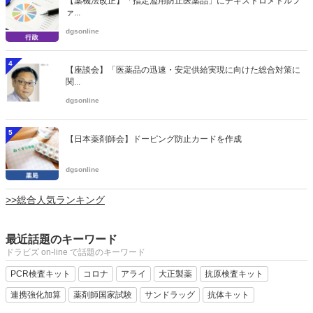
【薬機法改正】「指定濫用防止医薬品」にデキストロメトルフ
ァ...
dgsonline
4
【座談会】「医薬品の迅速・安定供給実現に向けた総合対策に
関...
dgsonline
5
【日本薬剤師会】ドーピング防止カードを作成
dgsonline
>>総合人気ランキング
最近話題のキーワード
ドラビズ on-line で話題のキーワード
PCR検査キット
コロナ
アライ
大正製薬
抗原検査キット
連携強化加算
薬剤師国家試験
サンドラッグ
抗体キット