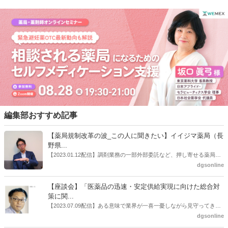
産業推進機構グループ（NSSKグループ）から経営支援を受けること
を公表していた。
編集部おすすめ記事
【薬局規制改革の波_この人に聞きたい】イイジマ薬局（長
野県...
【2023.01.12配信】調剤業務の一部外部委託など、押し寄せる薬局業
界への規制改革の波。この規制改革の波を薬局業界はどう受け止めた
dgsonline
らいいのか。薬局業界関係者の中にも迷いがある人も少なくないので
はないだろうか。本紙ではこうした問題について、厚労省「薬局薬剤
【座談会】「医薬品の迅速・安定供給実現に向けた総合対
師の業務及び薬局の機能に関するワーキンググループ」に参考人とし
策に関...
ても出席していたイイジマ薬局（長野県上田市）開設者である飯島裕
【2023.07.09配信】ある意味で業界が一喜一憂しながら見守ってきた
也氏に聞いた。
厚労省「医薬品の迅速・安定供給実現に向けた総合対策に関する有識
dgsonline
者検討会」。10カ月にわたり13回の会議が開催され、６月12日に報告