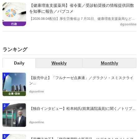
会等に報告し、令和８年秋頃を目途に結論を得る予定。
【健康増進支援薬局】省令案／受診勧奨後の情報提供回数
を知事に報告／パブコメ
【2026.08.04配信】厚生労働省は７月31日、健康増進支援薬局などに
dgsonline
関する省令案を示し、パブコメを開始した。受診勧奨を行った後に、
当該医療機関や連携機関に対して、利用者の相談内容や薬剤及び医薬
品に関する情報を提供した回数を知事に報告する事項とする。
ランキング
Daily
Weekly
Monthly
1
【販売中止】「フルナーゼ点鼻液」／グラクソ・スミスクライ
ン...
dgsonline
2
【独自インタビュー】松本純氏(前衆議院議員)に聞く／トリプ...
dgsonline
3