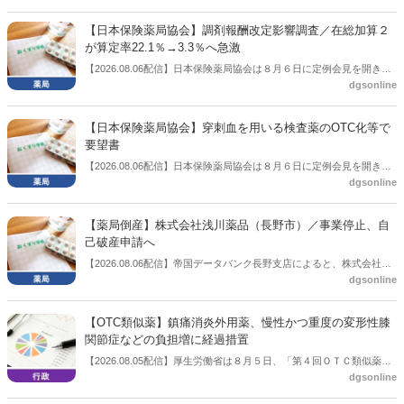
【日本保険薬局協会】調剤報酬改定影響調査／在総加算２
が算定率22.1％→3.3％へ急激
【2026.08.06配信】日本保険薬局協会は８月６日に定例会見を開き、
dgsonline
「令和８年度調剤報酬改定に係る保険薬局への影響」の調査結果を公
表した。在宅分野では、在宅薬学総合体制加算2の算定率が22.1％から
3.3％へ大きく低下した。
【日本保険薬局協会】穿刺血を用いる検査薬のOTC化等で
要望書
【2026.08.06配信】日本保険薬局協会は８月６日に定例会見を開き、
dgsonline
「穿刺血を用いる検査薬のOTC化等に関する要望書」を厚生労働省 医
薬局長宛に提出したことを説明した。
【薬局倒産】株式会社浅川薬品（長野市）／事業停止、自
己破産申請へ
【2026.08.06配信】帝国データバンク長野支店によると、株式会社浅
dgsonline
川薬品（長野市）は7月31日に事業を停止し、自己破産申請の準備に
入った。
【OTC類似薬】鎮痛消炎外用薬、慢性かつ重度の変形性膝
関節症などの負担増に経過措置
【2026.08.05配信】厚生労働省は８月５日、「第４回ＯＴＣ類似薬の
dgsonline
保険給付の見直しの実施に向けた技術的検討会」を開催。「中間とり
まとめ（案）」を提示し了承した。今後、社会保障審議会医療保険部