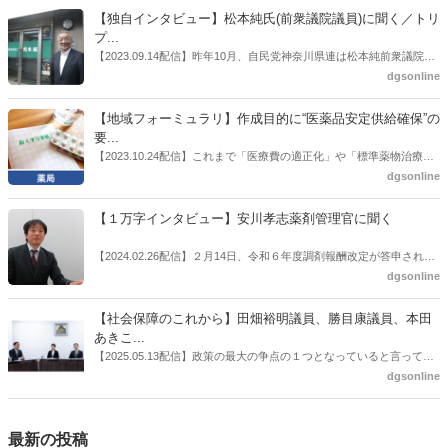
書がとりまとめられた。ドラビズon-lineでは検討会を総括する目的で
【独自インタビュー】松本純氏(前衆議院議員)に聞く／トリ
厚労省医政局医薬産業振興・医療情報企画課長（医薬産業振興・医療
プ...
情報企画課セルフケア・セルフメディケーション推進室長併任）安藤
【2023.09.14配信】昨年10月、自民党神奈川県連は松本純前衆議院議
公一氏や青山学院大学名誉教授の三村優美子氏、 日本保険薬局協会医
員を「自民党神奈川1区」（横浜市中区・磯子区・金沢区）の支部長
dgsonline
薬品流通・ＯＴＣ検討委員会副委員長の原靖明氏を交えた座談会を実
に選出した。「1区支部長」は、次期衆院選挙で神奈川1区自民党公認
施した。
候補の前提となるもの。薬剤師に関わる政策に広く・深く関わってき
【地域フォーミュラリ】作成目的に“医薬品安定供給確保”の
た同氏の復活に向けた薬剤師業界の期待には熱いものがある。不透明
要...
感の払拭できない医療・介護・障害者サービスのトリプル改定等へ
【2023.10.24配信】これまで「医療費の適正化」や「標準薬物治療の
の、薬剤師業界の強い危機感の裏返しといってもいいだろう。本稿で
推進」などが目的とされることが多かった地域フォーミュラリの作
dgsonline
は松本氏にインタビューした。
成。ここに、明らかにもう１つの理由が追加されるようになってき
た。医薬品の安定供給確保だ。10月22日に開かれた「日本フォーミュ
【１万字インタビュー】安川孝志薬剤管理官に聞く
ラリ学会学術総会」で一般演題発表した飯田下伊那薬剤師会（長野県
飯田市）は、会員薬局から安定供給確保への強い要望があったことを
【2024.02.26配信】２月14日、令和６年度調剤報酬改定が答申され
受け、安定供給確保が見込めるPPI３成分について銘柄を含めて選定
た。本紙では、厚生労働省保険局医療課・薬剤管理官の安川孝志氏
dgsonline
したとした。
に、薬局に関係する調剤報酬改定の部分についてインタビューした。
【社会保障のこれから】田畑裕明議員、勝目康議員、本田
あきこ...
【2025.05.13配信】政策の最大の争点の１つとなっていると言っても
よいのが社会保障のこれからのあり方だ。特に与党では、政府関係者
dgsonline
側の議員も多く、ある意味で決定事項の中でしか意見発信しづらい面
もある。個々の議員はどんなビジョンを描いているのか。本紙では座
談会を開いた。
最新の投稿