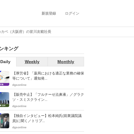
新規登録
ログイン
カカベ（大阪府）の皆川友範社長
ンキング
Daily
Weekly
Monthly
【厚労省】「薬局における適正な業務の確保
等について」通知発...
dgsonline
【販売中止】「フルナーゼ点鼻液」／グラク
ソ・スミスクライン...
dgsonline
【独自インタビュー】松本純氏(前衆議院議
員)に聞く／トリプ...
dgsonline