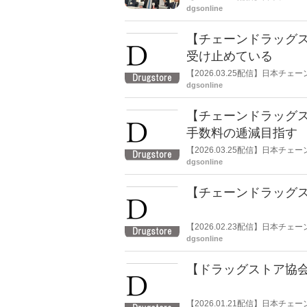
雄氏（マツキヨココカラ＆カン
dgsonline
【チェーンドラッグス
受け止めている
【2026.03.25配信】日本
英昭氏（コスモス薬品代表取締
dgsonline
コメントした。
【チェーンドラッグ
手数料の逓減目指す
【2026.03.25配信】日本
貨の研究、検討を行う分科会を
dgsonline
【チェーンドラッグ
【2026.02.23配信】日本
に対する見解」を公表、説明し
dgsonline
【ドラッグストア協
【2026.01.21配信】日本