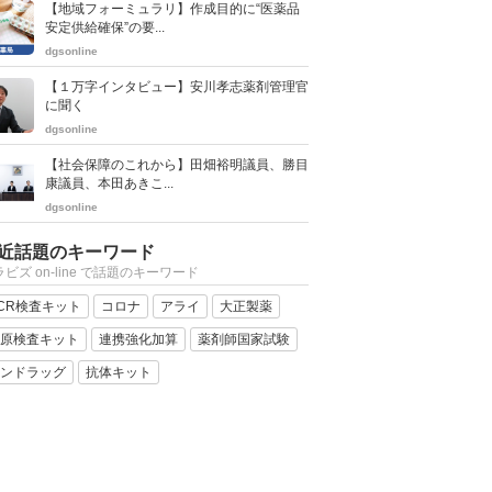
【地域フォーミュラリ】作成目的に“医薬品
安定供給確保”の要...
dgsonline
【１万字インタビュー】安川孝志薬剤管理官
に聞く
dgsonline
【社会保障のこれから】田畑裕明議員、勝目
康議員、本田あきこ...
dgsonline
近話題のキーワード
ビズ on-line で話題のキーワード
CR検査キット
コロナ
アライ
大正製薬
原検査キット
連携強化加算
薬剤師国家試験
ンドラッグ
抗体キット