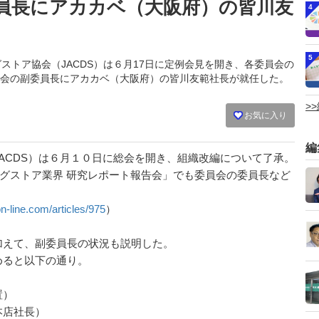
員長にアカカベ（大阪府）の皆川友
4
5
ラッグストア協会（JACDS）は６月17日に定例会見を開き、各委員会の
会の副委員長にアカカベ（大阪府）の皆川友範社長が就任した。
>
お気に入り
編
ACDS）は６月１０日に総会を開き、組織改編について了承。
グストア業界 研究レポート報告会」でも委員会の委員長など
n-line.com/articles/975
）
えて、副委員長の状況も説明した。
ると以下の通り。
置）
本店社長）