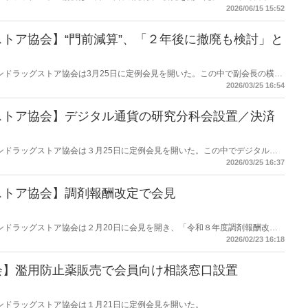
パニー代表取締役社長）が協会の次世代部会についてコメントした。
2026/06/15 15:52
トア協会】“門前減算”、「２年後に撤廃も検討」と
チェーンドラッグストア協会は3月25日に定例会見を開いた。この中で副会長の横山
役社長）は、協会と厚労省との調剤報酬改定に関する話し合いの進捗について
2026/03/25 16:54
ストア協会】デジタル通貨の研究分科会設置／決済
チェーンドラッグストア協会は３月25日に定例会見を開いた。この中でデジタル通
設置すると説明した。決済手数料の逓減を目指す。
2026/03/25 16:37
ストア協会】調剤報酬改定で会見
チェーンドラッグストア協会は２月20日に会見を開き、「令和８年度調剤報酬改定
た。
2026/02/23 16:18
会】濫用防止薬販売で会員向け相談窓口設置
チェーンドラッグストア協会は１月21日に定例会見を開いた。