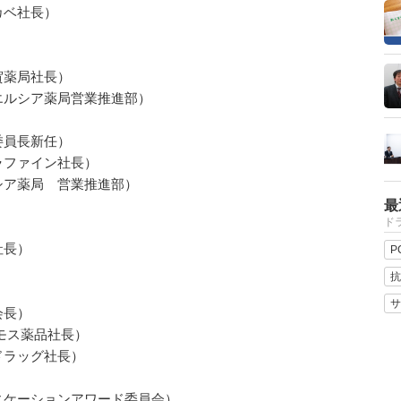
カベ社長）
賀薬局社長）
エルシア薬局営業推進部）
委員長新任）
ラファイン社長）
シア薬局 営業推進部）
最
ドラ
社長）
P
抗
サ
会長）
モス薬品社長）
ドラッグ社長）
ィケーションアワード委員会）