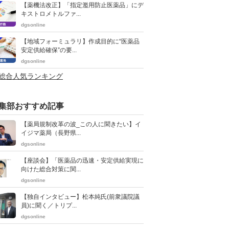
【薬機法改正】「指定濫用防止医薬品」にデ
キストロメトルファ...
dgsonline
【地域フォーミュラリ】作成目的に“医薬品
安定供給確保”の要...
dgsonline
>総合人気ランキング
集部おすすめ記事
【薬局規制改革の波_この人に聞きたい】イ
イジマ薬局（長野県...
dgsonline
【座談会】「医薬品の迅速・安定供給実現に
向けた総合対策に関...
dgsonline
【独自インタビュー】松本純氏(前衆議院議
員)に聞く／トリプ...
dgsonline