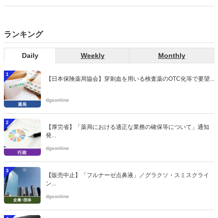
ランキング
Daily
Weekly
Monthly
1
【日本保険薬局協会】穿刺血を用いる検査薬のOTC化等で要望...
dgsonline
2
【厚労省】「薬局における適正な業務の確保等について」通知
発...
dgsonline
3
【販売中止】「フルナーゼ点鼻液」／グラクソ・スミスクライ
ン...
dgsonline