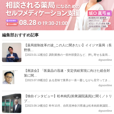
編集部おすすめ記事
【薬局規制改革の波_この人に聞きたい】イイジマ薬局（長
野県...
【2023.01.12配信】調剤業務の一部外部委託など、押し寄せる薬局業
界への規制改革の波。この規制改革の波を薬局業界はどう受け止めた
dgsonline
らいいのか。薬局業界関係者の中にも迷いがある人も少なくないので
はないだろうか。本紙ではこうした問題について、厚労省「薬局薬剤
【座談会】「医薬品の迅速・安定供給実現に向けた総合対
師の業務及び薬局の機能に関するワーキンググループ」に参考人とし
策に関...
ても出席していたイイジマ薬局（長野県上田市）開設者である飯島裕
【2023.07.09配信】ある意味で業界が一喜一憂しながら見守ってきた
也氏に聞いた。
厚労省「医薬品の迅速・安定供給実現に向けた総合対策に関する有識
dgsonline
者検討会」。10カ月にわたり13回の会議が開催され、６月12日に報告
書がとりまとめられた。ドラビズon-lineでは検討会を総括する目的で
【独自インタビュー】松本純氏(前衆議院議員)に聞く／トリ
厚労省医政局医薬産業振興・医療情報企画課長（医薬産業振興・医療
プ...
情報企画課セルフケア・セルフメディケーション推進室長併任）安藤
【2023.09.14配信】昨年10月、自民党神奈川県連は松本純前衆議院議
公一氏や青山学院大学名誉教授の三村優美子氏、 日本保険薬局協会医
員を「自民党神奈川1区」（横浜市中区・磯子区・金沢区）の支部長
dgsonline
薬品流通・ＯＴＣ検討委員会副委員長の原靖明氏を交えた座談会を実