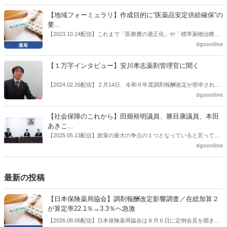
に選出した。「1区支部長」は、次期衆院選挙で神奈川1区自民党公認
施した。
候補の前提となるもの。薬剤師に関わる政策に広く・深く関わってき
【地域フォーミュラリ】作成目的に“医薬品安定供給確保”の
た同氏の復活に向けた薬剤師業界の期待には熱いものがある。不透明
要...
感の払拭できない医療・介護・障害者サービスのトリプル改定等へ
【2023.10.24配信】これまで「医療費の適正化」や「標準薬物治療の
の、薬剤師業界の強い危機感の裏返しといってもいいだろう。本稿で
推進」などが目的とされることが多かった地域フォーミュラリの作
dgsonline
は松本氏にインタビューした。
成。ここに、明らかにもう１つの理由が追加されるようになってき
た。医薬品の安定供給確保だ。10月22日に開かれた「日本フォーミュ
【１万字インタビュー】安川孝志薬剤管理官に聞く
ラリ学会学術総会」で一般演題発表した飯田下伊那薬剤師会（長野県
飯田市）は、会員薬局から安定供給確保への強い要望があったことを
【2024.02.26配信】２月14日、令和６年度調剤報酬改定が答申され
受け、安定供給確保が見込めるPPI３成分について銘柄を含めて選定
た。本紙では、厚生労働省保険局医療課・薬剤管理官の安川孝志氏
dgsonline
したとした。
に、薬局に関係する調剤報酬改定の部分についてインタビューした。
【社会保障のこれから】田畑裕明議員、勝目康議員、本田
あきこ...
【2025.05.13配信】政策の最大の争点の１つとなっていると言っても
よいのが社会保障のこれからのあり方だ。特に与党では、政府関係者
dgsonline
側の議員も多く、ある意味で決定事項の中でしか意見発信しづらい面
もある。個々の議員はどんなビジョンを描いているのか。本紙では座
談会を開いた。
最新の投稿
【日本保険薬局協会】調剤報酬改定影響調査／在総加算２
が算定率22.1％→3.3％へ急激
【2026.08.06配信】日本保険薬局協会は８月６日に定例会見を開き、