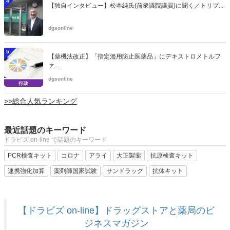
4
【独自インタビュー】松本純氏(前衆議院議員)に聞く／トリプ...
dgsonline
5
【薬機法改正】「指定濫用防止医薬品」にデキストロメトルフ
ァ...
dgsonline
>>総合人気ランキング
最近話題のキーワード
ドラビズ on-line で話題のキーワード
PCR検査キット
コロナ
アライ
大正製薬
抗原検査キット
連携強化加算
薬剤師国家試験
サンドラッグ
抗体キット
【ドラビズ on-line】ドラッグストアと薬局のビ
ジネスマガジン