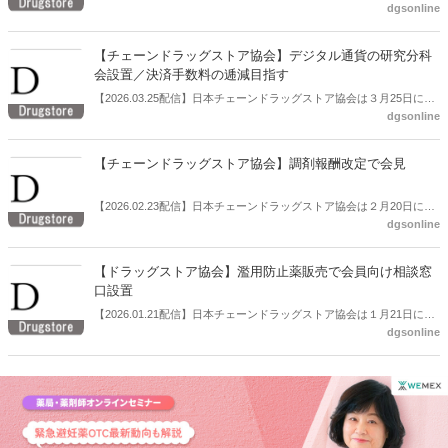
dgsonline
例会見を開いた。この中で副会長の横山英昭氏（コスモス薬品代表取
締役社長）は、協会と厚労省との調剤報酬改定に関する話し合いの進
捗についてコメントした。
【チェーンドラッグストア協会】デジタル通貨の研究分科
会設置／決済手数料の逓減目指す
【2026.03.25配信】日本チェーンドラッグストア協会は３月25日に定
dgsonline
例会見を開いた。この中でデジタル通貨の研究、検討を行う分科会を
設置すると説明した。決済手数料の逓減を目指す。
【チェーンドラッグストア協会】調剤報酬改定で会見
【2026.02.23配信】日本チェーンドラッグストア協会は２月20日に会
dgsonline
見を開き、「令和８年度調剤報酬改定に対する見解」を公表、説明し
た。
【ドラッグストア協会】濫用防止薬販売で会員向け相談窓
口設置
【2026.01.21配信】日本チェーンドラッグストア協会は１月21日に定
dgsonline
例会見を開いた。