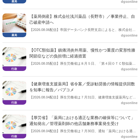
dgsonline
「令和８年度調剤報酬改定に係る保険薬局への影響」の調査結果を公
表した。在宅分野では、在宅薬学総合体制加算2の算定率が22.1％から
3.3％へ大きく低下した。
【薬局倒産】株式会社浅川薬品（長野市）／事業停止、自
己破産申請へ
【2026.08.06配信】帝国データバンク長野支店によると、株式会社浅
dgsonline
川薬品（長野市）は7月31日に事業を停止し、自己破産申請の準備に
入った。
【OTC類似薬】鎮痛消炎外用薬、慢性かつ重度の変形性膝
関節症などの負担増に経過措置
【2026.08.05配信】厚生労働省は８月５日、「第４回ＯＴＣ類似薬の
dgsonline
保険給付の見直しの実施に向けた技術的検討会」を開催。「中間とり
まとめ（案）」を提示し了承した。今後、社会保障審議会医療保険部
会等に報告し、令和８年秋頃を目途に結論を得る予定。
【健康増進支援薬局】省令案／受診勧奨後の情報提供回数
を知事に報告／パブコメ
【2026.08.04配信】厚生労働省は７月31日、健康増進支援薬局などに
dgsonline
関する省令案を示し、パブコメを開始した。受診勧奨を行った後に、
当該医療機関や連携機関に対して、利用者の相談内容や薬剤及び医薬
品に関する情報を提供した回数を知事に報告する事項とする。
【厚労省】「薬局における適正な業務の確保等について」
通知発出／管理薬剤師の他店舗兼務事案発生受け
【2026.08.04配信】厚生労働省は７月30日、通知「薬局における適正
dgsonline
な業務の確保等について」を発出した。