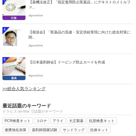
【薬機法改正】「指定濫用防止医薬品」にデキストロメトルフ
ァ...
dgsonline
4
【座談会】「医薬品の迅速・安定供給実現に向けた総合対策に
関...
dgsonline
5
【日本薬剤師会】ドーピング防止カードを作成
dgsonline
>>総合人気ランキング
最近話題のキーワード
ドラビズ on-line で話題のキーワード
PCR検査キット
コロナ
アライ
大正製薬
抗原検査キット
連携強化加算
薬剤師国家試験
サンドラッグ
抗体キット