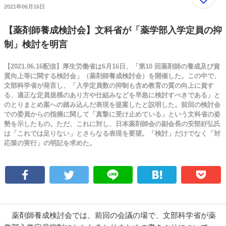
2021年06月16日
【薬剤師養成検討会】文科省が「薬学部入学定員の抑
制」検討を明言
【2021.06.16配信】厚生労働省は6月16日、「第10 回薬剤師の養成及び資
質向上等に関する検討会」（薬剤師養成検討会）を開催した。この中で、
文部科学省が発言し、「入学定員数の抑制も含め教育の質の向上に資す
る、適正な定員規模のあり方や仕組みなどを早急に検討すべきである」と
のとりまとめ案への踏み込んだ表現を提案したと説明した。前回の検討会
での委員からの指摘に関して「真摯に受け止めている」という文科省の姿
勢を示したもの。ただ、これに対し、日本薬剤師会の副会長の安部好弘氏
は「これでは足りない」とさらなる表現を要望。「検討」だけでなく「対
応策の実行」の明記を求めた。
薬剤師養成検討会では、前回の会議の場で、文部科学省が薬