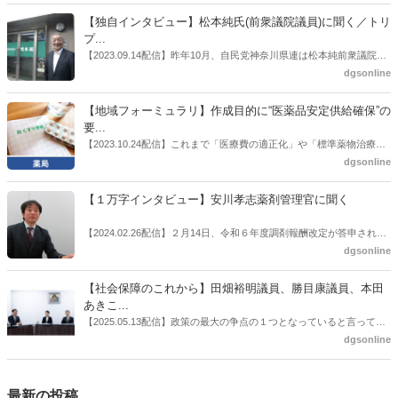
書がとりまとめられた。ドラビズon-lineでは検討会を総括する目的で
【独自インタビュー】松本純氏(前衆議院議員)に聞く／トリ
厚労省医政局医薬産業振興・医療情報企画課長（医薬産業振興・医療
プ...
情報企画課セルフケア・セルフメディケーション推進室長併任）安藤
【2023.09.14配信】昨年10月、自民党神奈川県連は松本純前衆議院議
公一氏や青山学院大学名誉教授の三村優美子氏、 日本保険薬局協会医
員を「自民党神奈川1区」（横浜市中区・磯子区・金沢区）の支部長
dgsonline
薬品流通・ＯＴＣ検討委員会副委員長の原靖明氏を交えた座談会を実
に選出した。「1区支部長」は、次期衆院選挙で神奈川1区自民党公認
施した。
候補の前提となるもの。薬剤師に関わる政策に広く・深く関わってき
【地域フォーミュラリ】作成目的に“医薬品安定供給確保”の
た同氏の復活に向けた薬剤師業界の期待には熱いものがある。不透明
要...
感の払拭できない医療・介護・障害者サービスのトリプル改定等へ
【2023.10.24配信】これまで「医療費の適正化」や「標準薬物治療の
の、薬剤師業界の強い危機感の裏返しといってもいいだろう。本稿で
推進」などが目的とされることが多かった地域フォーミュラリの作
dgsonline
は松本氏にインタビューした。
成。ここに、明らかにもう１つの理由が追加されるようになってき
た。医薬品の安定供給確保だ。10月22日に開かれた「日本フォーミュ
【１万字インタビュー】安川孝志薬剤管理官に聞く
ラリ学会学術総会」で一般演題発表した飯田下伊那薬剤師会（長野県
飯田市）は、会員薬局から安定供給確保への強い要望があったことを
【2024.02.26配信】２月14日、令和６年度調剤報酬改定が答申され
受け、安定供給確保が見込めるPPI３成分について銘柄を含めて選定
た。本紙では、厚生労働省保険局医療課・薬剤管理官の安川孝志氏
dgsonline
したとした。
に、薬局に関係する調剤報酬改定の部分についてインタビューした。
【社会保障のこれから】田畑裕明議員、勝目康議員、本田
あきこ...
【2025.05.13配信】政策の最大の争点の１つとなっていると言っても
よいのが社会保障のこれからのあり方だ。特に与党では、政府関係者
dgsonline
側の議員も多く、ある意味で決定事項の中でしか意見発信しづらい面
もある。個々の議員はどんなビジョンを描いているのか。本紙では座
談会を開いた。
最新の投稿