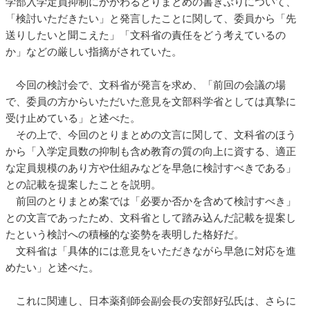
学部入学定員抑制にかかわるとりまとめの書きぶりについて、
「検討いただきたい」と発言したことに関して、委員から「先
送りしたいと聞こえた」「文科省の責任をどう考えているの
か」などの厳しい指摘がされていた。
今回の検討会で、文科省が発言を求め、「前回の会議の場
で、委員の方からいただいた意見を文部科学省としては真摯に
受け止めている」と述べた。
その上で、今回のとりまとめの文言に関して、文科省のほう
から「入学定員数の抑制も含め教育の質の向上に資する、適正
な定員規模のあり方や仕組みなどを早急に検討すべきである」
との記載を提案したことを説明。
前回のとりまとめ案では「必要か否かを含めて検討すべき」
との文言であったため、文科省として踏み込んだ記載を提案し
たという検討への積極的な姿勢を表明した格好だ。
文科省は「具体的には意見をいただきながら早急に対応を進
めたい」と述べた。
これに関連し、日本薬剤師会副会長の安部好弘氏は、さらに