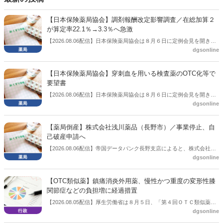
【日本保険薬局協会】調剤報酬改定影響調査／在総加算２
が算定率22.1％→3.3％へ急激
【2026.08.06配信】日本保険薬局協会は８月６日に定例会見を開き、
dgsonline
「令和８年度調剤報酬改定に係る保険薬局への影響」の調査結果を公
表した。在宅分野では、在宅薬学総合体制加算2の算定率が22.1％から
3.3％へ大きく低下した。
【日本保険薬局協会】穿刺血を用いる検査薬のOTC化等で
要望書
【2026.08.06配信】日本保険薬局協会は８月６日に定例会見を開き、
dgsonline
「穿刺血を用いる検査薬のOTC化等に関する要望書」を厚生労働省 医
薬局長宛に提出したことを説明した。
【薬局倒産】株式会社浅川薬品（長野市）／事業停止、自
己破産申請へ
【2026.08.06配信】帝国データバンク長野支店によると、株式会社浅
dgsonline
川薬品（長野市）は7月31日に事業を停止し、自己破産申請の準備に
入った。
【OTC類似薬】鎮痛消炎外用薬、慢性かつ重度の変形性膝
関節症などの負担増に経過措置
【2026.08.05配信】厚生労働省は８月５日、「第４回ＯＴＣ類似薬の
dgsonline
保険給付の見直しの実施に向けた技術的検討会」を開催。「中間とり
まとめ（案）」を提示し了承した。今後、社会保障審議会医療保険部