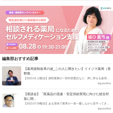
編集部おすすめ記事
【薬局規制改革の波_この人に聞きたい】イイジマ薬局（長
野県...
【2023.01.12配信】調剤業務の一部外部委託など、押し寄せる薬局業
界への規制改革の波。この規制改革の波を薬局業界はどう受け止めた
dgsonline
らいいのか。薬局業界関係者の中にも迷いがある人も少なくないので
はないだろうか。本紙ではこうした問題について、厚労省「薬局薬剤
【座談会】「医薬品の迅速・安定供給実現に向けた総合対
師の業務及び薬局の機能に関するワーキンググループ」に参考人とし
策に関...
ても出席していたイイジマ薬局（長野県上田市）開設者である飯島裕
【2023.07.09配信】ある意味で業界が一喜一憂しながら見守ってきた
也氏に聞いた。
厚労省「医薬品の迅速・安定供給実現に向けた総合対策に関する有識
dgsonline
者検討会」。10カ月にわたり13回の会議が開催され、６月12日に報告