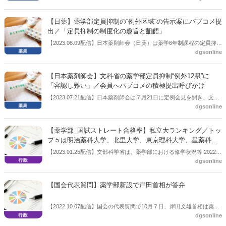
【日薬】薬学部定員抑制の“例外区域“の告示案にパブコメ提
出／「定員抑制の制度化の趣旨と齟齬」
【2023.08.09配信】日本薬剤師会（日薬）は薬学6年制課程の定員抑制
dgsonline
の例外区域に関する基準の告示案に関して、パブリックコメントを提
出した。８月９日の定例会見で明らかにした。定員抑制の制度化の趣
旨と齟齬があるなどとしている。８日付けでは、都道府県薬剤師会会
【日本薬剤師会】文科省の薬学部定員抑制“例外12県”に
長宛てに連絡を発出し、意見提出を報告するとともに、都道府県薬で
「容認し難い」／会員へパブコメの積極提出呼びかけ
意見提出する場合には参考にしてほしいとしている。日薬では今後、
【2023.07.21配信】日本薬剤師会は７月21日に定例会見を開き、文科
文科省をはじめ関係機関に要請していく方針。
dgsonline
省中央教育審議会で薬学６年制課程の定員抑制の例外区域を設ける告
示案が了承されたことについて、「当会としては容認し難い」とし、
会員に対してパブコメの積極的な提出を呼びかける通知を発出したこ
【薬学部_国試ストレート合格率】私立大ランキング／トッ
とを説明した。
プ５は明治薬科大学、北里大学、東京理科大学、星薬科大
学、慶應義塾大学
【2023.01.25配信】文部科学省は、薬学部における修学状況等 2022
dgsonline
年度調査結果を公表した。 https://www.mext.go.jp/content/20230120-
mxt_igaku-100000059_01.pdf
【国会代表質問】薬学部新設で岸田首相が答弁
【2022.10.07配信】国会の代表質問で10月７日、岸田文雄首相は薬学
dgsonline
部新設に対して答弁した。