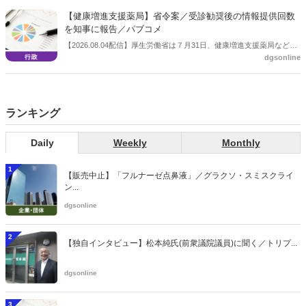
会等に報告し、令和８年秋頃を目途に結論を得る予定。
【健康増進支援薬局】省令案／受診勧奨後の情報提供回数
を知事に報告／パブコメ
【2026.08.04配信】厚生労働省は７月31日、健康増進支援薬局などに
dgsonline
関する省令案を示し、パブコメを開始した。受診勧奨を行った後に、
当該医療機関や連携機関に対して、利用者の相談内容や薬剤及び医薬
品に関する情報を提供した回数を知事に報告する事項とする。
ランキング
Daily
Weekly
Monthly
1
【販売中止】「フルナーゼ点鼻液」／グラクソ・スミスクライ
ン...
dgsonline
2
【独自インタビュー】松本純氏(前衆議院議員)に聞く／トリプ...
dgsonline
3