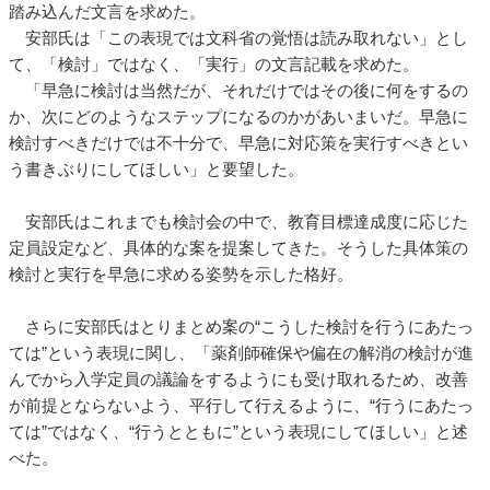
踏み込んだ文言を求めた。
安部氏は「この表現では文科省の覚悟は読み取れない」とし
て、「検討」ではなく、「実行」の文言記載を求めた。
「早急に検討は当然だが、それだけではその後に何をするの
か、次にどのようなステップになるのかがあいまいだ。早急に
検討すべきだけでは不十分で、早急に対応策を実行すべきとい
う書きぶりにしてほしい」と要望した。
安部氏はこれまでも検討会の中で、教育目標達成度に応じた
定員設定など、具体的な案を提案してきた。そうした具体策の
検討と実行を早急に求める姿勢を示した格好。
さらに安部氏はとりまとめ案の“こうした検討を行うにあたっ
ては”という表現に関し、「薬剤師確保や偏在の解消の検討が進
んでから入学定員の議論をするようにも受け取れるため、改善
が前提とならないよう、平行して行えるように、“行うにあたっ
ては”ではなく、“行うとともに”という表現にしてほしい」と述
べた。