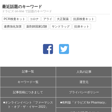
最近話題のキーワード
ドラビズ on-line で話題のキーワード
PCR検査キット
コロナ
アライ
大正製薬
抗原検査キット
連携強化加算
薬剤師国家試験
サンドラッグ
抗体キット
記事一覧
人気の記事
キーワード一覧
運営元
記事投稿につきまして
プライバシーポリシー
■オンラインイベント「ファーマシス
■有料版「ドラビズ for Pharmacy」
ト・オブ・ザ・イヤー 2022」