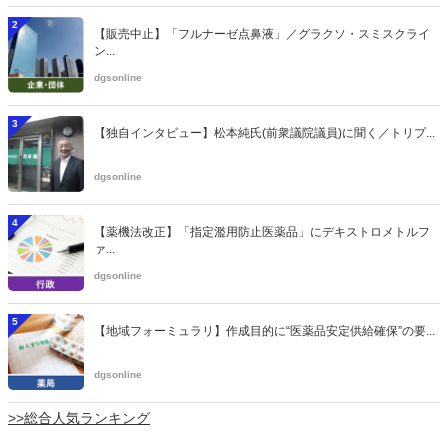
2
【販売中止】「フルナーゼ点鼻液」／グラクソ・スミスクライ
ン...
dgsonline
3
【独自インタビュー】松本純氏(前衆議院議員)に聞く／トリプ...
dgsonline
4
【薬機法改正】「指定濫用防止医薬品」にデキストロメトルフ
ァ...
dgsonline
5
【地域フォーミュラリ】作成目的に“医薬品安定供給確保”の要...
dgsonline
>>総合人気ランキング