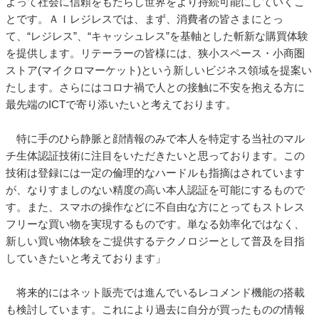
よって社会に信頼をもたらし世界をより持続可能にしていくこ
とです。ＡＩレジレスでは、まず、消費者の皆さまにとっ
て、“レジレス”、“キャッシュレス”を基軸とした斬新な購買体験
を提供します。リテーラーの皆様には、狭小スペース・小商圏
ストア(マイクロマーケット)という新しいビジネス領域を提案い
たします。さらにはコロナ禍で人との接触に不安を抱える方に
最先端のICTで寄り添いたいと考えております。
特に手のひら静脈と顔情報のみで本人を特定する当社のマル
チ生体認証技術に注目をいただきたいと思っております。この
技術は登録には一定の倫理的なハードルも指摘はされています
が、なりすましのない精度の高い本人認証を可能にするもので
す。また、スマホの操作などに不自由な方にとってもストレス
フリーな買い物を実現するものです。単なる効率化ではなく、
新しい買い物体験をご提供するテクノロジーとして普及を目指
していきたいと考えております」
将来的にはネット販売では進んでいるレコメンド機能の搭載
も検討しています。これにより過去に自分が買ったものの情報