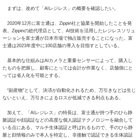
まずは、改めて「AIレジレス」の概要を確認したい。
2020年12月に富士通は、Zippin社と協業を開始したことを発
表。Zippinの総代理店として、AI技術を活用したレジレスソリュ
ーションを富士通が日本市場で独占販売することになった。富
士通は2023年度中に100店舗の導入を目指すとしている。
基本的な仕組みはAIカメラと重量センサーによって、購入し
たものを把握し、顧客にとっては会計が作業なく、店舗側にと
っては省人化を可能とする。
“副産物”として、決済が自動化されるため、万引きなどは生じ
ないといえ、万引きによるロスが低減できる利点もある。
加えて、「AIレジレス」の特長は、富士通が持つ手のひら静
脈認証や顔認証などの高度な個人認証テクノロジーを融合して
いる点にある。マルチ生体認証と呼ばれるもので、手のひら静
脈と顔情報のみで本人を特定し、非接触で認証できる生体認証