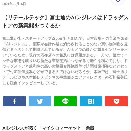
2021年01月15日
【リテールテック】富士通のAIレジレスはドラッグス
トアの新業態をつくるか
富士通が米・スタートアップZippin社と組んで、日本市場への普及を図る
「AIレジレス」。顧客が会計作業に煩わされることのない買い物体験を提
供するものとして期待されているが、AIカメラのほかに重量センサーを用
いているため、現行の既存店への普及には課題がある。一方で、極めてニ
ッチな市場を取り込む新たな業態開拓につながる可能性を秘めており、ド
ラッグストアと親和性の高い大規模介護施設等で訪問服薬指導などとセッ
トで付加価値提案などができるのではないだろうか。本項では、富士通リ
テールビジネス本部ＤＸビジネス事業部シニアディレクターの石川裕美氏
にも独自インタビューしている。
AIレジレスが拓く「マイクロマーケット」業態