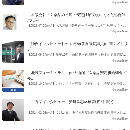
界への規制改革の波。この規制改革の波を薬局業界はどう受け止めた
dgsonline
らいいのか。薬局業界関係者の中にも迷いがある人も少なくないので
はないだろうか。本紙ではこうした問題について、厚労省「薬局薬剤
【座談会】「医薬品の迅速・安定供給実現に向けた総合対
師の業務及び薬局の機能に関するワーキンググループ」に参考人とし
策に関...
ても出席していたイイジマ薬局（長野県上田市）開設者である飯島裕
【2023.07.09配信】ある意味で業界が一喜一憂しながら見守ってきた
也氏に聞いた。
厚労省「医薬品の迅速・安定供給実現に向けた総合対策に関する有識
dgsonline
者検討会」。10カ月にわたり13回の会議が開催され、６月12日に報告
書がとりまとめられた。ドラビズon-lineでは検討会を総括する目的で
【独自インタビュー】松本純氏(前衆議院議員)に聞く／トリ
厚労省医政局医薬産業振興・医療情報企画課長（医薬産業振興・医療
プ...
情報企画課セルフケア・セルフメディケーション推進室長併任）安藤
【2023.09.14配信】昨年10月、自民党神奈川県連は松本純前衆議院議
公一氏や青山学院大学名誉教授の三村優美子氏、 日本保険薬局協会医
員を「自民党神奈川1区」（横浜市中区・磯子区・金沢区）の支部長
dgsonline
薬品流通・ＯＴＣ検討委員会副委員長の原靖明氏を交えた座談会を実
に選出した。「1区支部長」は、次期衆院選挙で神奈川1区自民党公認
施した。
候補の前提となるもの。薬剤師に関わる政策に広く・深く関わってき
【地域フォーミュラリ】作成目的に“医薬品安定供給確保”の
た同氏の復活に向けた薬剤師業界の期待には熱いものがある。不透明
要...
感の払拭できない医療・介護・障害者サービスのトリプル改定等へ
【2023.10.24配信】これまで「医療費の適正化」や「標準薬物治療の
の、薬剤師業界の強い危機感の裏返しといってもいいだろう。本稿で
推進」などが目的とされることが多かった地域フォーミュラリの作
dgsonline
は松本氏にインタビューした。
成。ここに、明らかにもう１つの理由が追加されるようになってき
た。医薬品の安定供給確保だ。10月22日に開かれた「日本フォーミュ
【１万字インタビュー】安川孝志薬剤管理官に聞く
ラリ学会学術総会」で一般演題発表した飯田下伊那薬剤師会（長野県
飯田市）は、会員薬局から安定供給確保への強い要望があったことを
【2024.02.26配信】２月14日、令和６年度調剤報酬改定が答申され
受け、安定供給確保が見込めるPPI３成分について銘柄を含めて選定
た。本紙では、厚生労働省保険局医療課・薬剤管理官の安川孝志氏
dgsonline
したとした。
に、薬局に関係する調剤報酬改定の部分についてインタビューした。