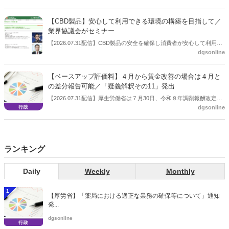
【CBD製品】安心して利用できる環境の構築を目指して／
業界協議会がセミナー
【2026.07.31配信】CBD製品の安全を確保し消費者が安心して利用で
dgsonline
きる環境を構築することを目的に設立された団体である一般社団法人
カンナビジオール安全・安心協議会がセミナーを開催した。７月31日
に開かれた「第26回JAPANドラッグストアショー」のビジネスセミナ
【ベースアップ評価料】４月から賃金改善の場合は４月と
ーとして開いたもの。
の差分報告可能／「疑義解釈その11」発出
【2026.07.31配信】厚生労働省は７月30日、令和８年調剤報酬改定の
dgsonline
「疑義解釈その11」を発出した。
ランキング
Daily
Weekly
Monthly
1
【厚労省】「薬局における適正な業務の確保等について」通知
発...
dgsonline