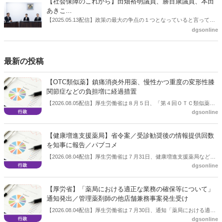
【社会保障のこれから】田畑裕明議員、勝目康議員、本田
あきこ...
【2025.05.13配信】政策の最大の争点の１つとなっていると言っても
よいのが社会保障のこれからのあり方だ。特に与党では、政府関係者
dgsonline
側の議員も多く、ある意味で決定事項の中でしか意見発信しづらい面
もある。個々の議員はどんなビジョンを描いているのか。本紙では座
談会を開いた。
最新の投稿
【OTC類似薬】鎮痛消炎外用薬、慢性かつ重度の変形性膝
関節症などの負担増に経過措置
【2026.08.05配信】厚生労働省は８月５日、「第４回ＯＴＣ類似薬の
dgsonline
保険給付の見直しの実施に向けた技術的検討会」を開催。「中間とり
まとめ（案）」を提示し了承した。今後、社会保障審議会医療保険部
会等に報告し、令和８年秋頃を目途に結論を得る予定。
【健康増進支援薬局】省令案／受診勧奨後の情報提供回数
を知事に報告／パブコメ
【2026.08.04配信】厚生労働省は７月31日、健康増進支援薬局などに
dgsonline
関する省令案を示し、パブコメを開始した。受診勧奨を行った後に、
当該医療機関や連携機関に対して、利用者の相談内容や薬剤及び医薬
品に関する情報を提供した回数を知事に報告する事項とする。
【厚労省】「薬局における適正な業務の確保等について」
通知発出／管理薬剤師の他店舗兼務事案発生受け
【2026.08.04配信】厚生労働省は７月30日、通知「薬局における適正
dgsonline
な業務の確保等について」を発出した。