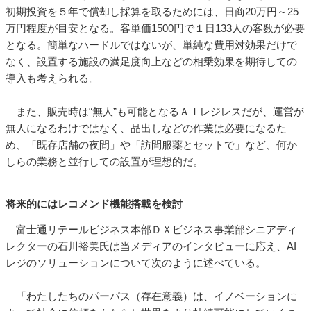
初期投資を５年で償却し採算を取るためには、日商20万円～25
万円程度が目安となる。客単価1500円で１日133人の客数が必要
となる。簡単なハードルではないが、単純な費用対効果だけで
なく、設置する施設の満足度向上などの相乗効果を期待しての
導入も考えられる。
また、販売時は“無人”も可能となるＡＩレジレスだが、運営が
無人になるわけではなく、品出しなどの作業は必要になるた
め、「既存店舗の夜間」や「訪問服薬とセットで」など、何か
しらの業務と並行しての設置が理想的だ。
将来的にはレコメンド機能搭載を検討
富士通リテールビジネス本部ＤＸビジネス事業部シニアディ
レクターの石川裕美氏は当メディアのインタビューに応え、AI
レジのソリューションについて次のように述べている。
「わたしたちのパーパス（存在意義）は、イノベーションに