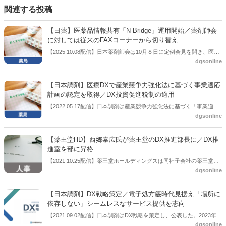
関連する投稿
【日薬】医薬品情報共有「N-Bridge」運用開始／薬剤師会
に対しては従来のFAXコーナーから切り替え
【2025.10.08配信】日本薬剤師会は10月８日に定例会見を開き、医薬
dgsonline
品情報共有機能を含めた薬局DX基盤サービス「N-Bridge」の運用を開
始すると説明した。薬局に対しては、電子お薬手帳・処方箋受付・医
薬品情報共有・医薬品発注等の機能を統合したシステムを提供する。
【日本調剤】医療DXで産業競争力強化法に基づく事業適応
電子お薬手帳システム等を続合し、各都道府県・地域・支部 薬剤師会
計画の認定を取得／DX投資促進税制の適用
に対して従来のFAXコーナーから切り替えを行う見込み。
【2022.05.17配信】日本調剤は産業競争力強化法に基づく「事業適応
dgsonline
計画」について厚生労働省より認定を受けたと公表した。
【薬王堂HD】西郷泰広氏が薬王堂のDX推進部長に／DX推
進室を部に昇格
【2021.10.25配信】薬王堂ホールディングスは同社子会社の薬王堂の
dgsonline
DX推進部長に西郷泰広氏が就く人事を公表した。DX推進室を部に昇
格する。
【日本調剤】DX戦略策定／電子処方箋時代見据え「場所に
依存しない」シームレスなサービス提供を志向
【2021.09.02配信】日本調剤はDX戦略を策定し、公表した。2023年1
dgsonline
月に開始が見込まれている電子処方箋の利活用を見据え、「場所に依