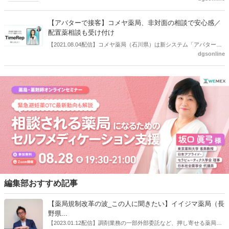
存しない」シームレスなサービス提供を目指すとしている。
【アバターで接客】コメヤ薬局、非対面の相談で安心感／
配置薬相談も受け付け
【2021.08.04配信】コメヤ薬局（石川県）は新システム「アバターを
dgsonline
用いた遠隔接客」を開始した。
編集部おすすめ記事
【薬局規制改革の波_この人に聞きたい】イイジマ薬局（長
野県...
【2023.01.12配信】調剤業務の一部外部委託など、押し寄せる薬局業