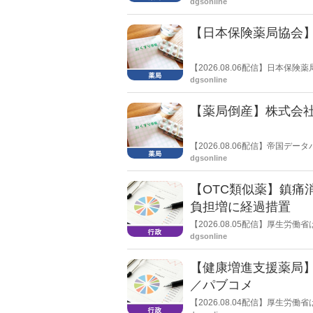
dgsonline
きく低下した。
【日本保険薬局協会】
【2026.08.06配信】日本
関する要望書」を厚生労働省 医
dgsonline
【薬局倒産】株式会
【2026.08.06配信】帝国
止し、自己破産申請の準備に入
dgsonline
【OTC類似薬】鎮痛
負担増に経過措置
【2026.08.05配信】厚生
検討会」を開催。「中間とりま
dgsonline
し、令和８年秋頃を目途に結論
【健康増進支援薬局
／パブコメ
【2026.08.04配信】厚生
した。受診勧奨を行った後に、