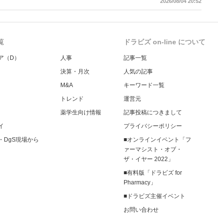
2026/08/04 20:52
報告する事項とする。
覧
ドラビズ on-line について
ア（D）
人事
記事一覧
決算・月次
人気の記事
M&A
キーワード一覧
トレンド
運営元
薬学生向け情報
記事投稿につきまして
イ
プライバシーポリシー
・DgS現場から
■オンラインイベント「フ
ァーマシスト・オブ・
ザ・イヤー 2022」
■有料版「ドラビズ for
Pharmacy」
■ドラビズ主催イベント
お問い合わせ