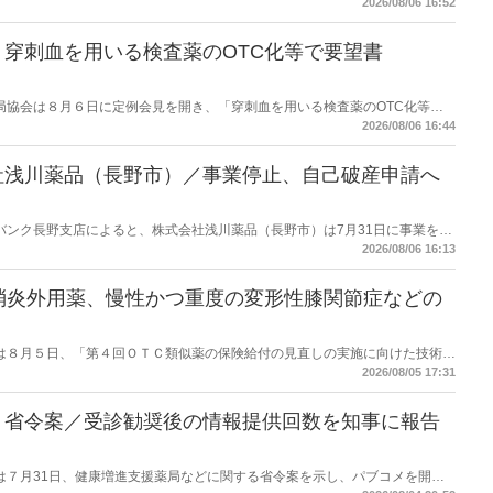
2026/08/06 16:52
穿刺血を用いる検査薬のOTC化等で要望書
保険薬局協会は８月６日に定例会見を開き、「穿刺血を用いる検査薬のOTC化等に
薬局長宛に提出したことを説明した。
2026/08/06 16:44
社浅川薬品（長野市）／事業停止、自己破産申請へ
データバンク長野支店によると、株式会社浅川薬品（長野市）は7月31日に事業を停
った。
2026/08/06 16:13
消炎外用薬、慢性かつ重度の変形性膝関節症などの
労働省は８月５日、「第４回ＯＴＣ類似薬の保険給付の見直しの実施に向けた技術的
とめ（案）」を提示し了承した。今後、社会保障審議会医療保険部会等に報告
2026/08/05 17:31
を得る予定。
】省令案／受診勧奨後の情報提供回数を知事に報告
労働省は７月31日、健康増進支援薬局などに関する省令案を示し、パブコメを開始
当該医療機関や連携機関に対して、利用者の相談内容や薬剤及び医薬品に関す