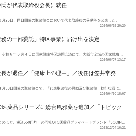
来のFAXコーナーから切り替えを行う見込み。
博氏が代表取締役会長に就任
調剤は６月25日、同日開催の取締役会において代表取締役の異動等を公表した。
2024/06/25 20:20
業務の一部委託」特区事業に届け出を決定
剤は、令和 6 年 6 月 4 日に国家戦略特区諮問会議にて、大阪市全域の国家戦略特
部外部委託」実施に向けた届け出を行うことを決定した。
2024/06/07 13:17
社長が退任／「健康上の理由」／後任は笠井常務
調剤は４月30日開催の取締役会で、「代表取締役の異動及び取締役・執行役員に対
いて決議したと公表した。
2024/04/30 18:07
C医薬品シリーズに総合風邪薬を追加／「トピック
剤はこのほど、税込550円均一の同社OTC医薬品プライベートブランド『5COINS
「トピックスーパー風邪薬」を追加した。12月4日よりヘルスケア通販サイト
2023/12/04 16:21
s://store.nicho.co.jp/）において、12月15日より全国の日本調剤の店舗と