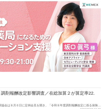
おいて販売する。
調剤報酬改定影響調査／在総加算２が算定率22.
保険薬局協会は８月６日に定例会見を開き、「令和８年度調剤報酬改定に係る保険薬
た。在宅分野では、在宅薬学総合体制加算2の算定率が22.1％から3.3％へ大