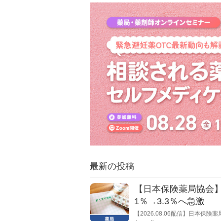
同社グループ以外の一部薬局に
最新の投稿
【日本保険薬局協会】
1％→3.3％へ急激
【2026.08.06配信】日本
局への影響」の調査結果を公表し