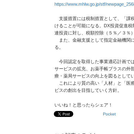
https://www.mhlw.go.jp/stf/newpage_256
支援措置には税制措置として、「課税
けることが可能になる。DX投資促進税
連投資に対し、税額控除（５％／３％）
また、金融支援として指定金融機関に
る。
今回認定を取得した事業適応計画では
サービスの拡充、お薬手帳プラスの外部
療・薬局サービスの向上を図るとして
これにより質の高い「人材」と「医療
ビスの創出を目指していく方針。
いいね！と思ったらシェア！
Pocket