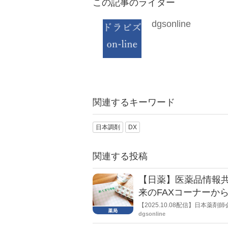
この記事のライター
dgsonline
関連するキーワード
日本調剤
DX
関連する投稿
【日薬】医薬品情報共有
来のFAXコーナーか
【2025.10.08配信】日本
ービス「N-Bridge」の運
dgsonline
共有・医薬品発注等の機能を統