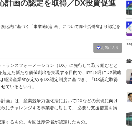
応計画の認定を取得／DX投資促進
4
5
業競争力強化法に基づく「事業適応計画」について厚生労働省より認定を
>
お気に入り
編
トランスフォーメーション（DX）に先行して取り組むとと
を超えた新たな価値創出を実現する目的で、昨年8月にDX戦略
には経済産業省が定めるDX認定制度に基づき、「DX認定取得
させているという。
計画」は、産業競争力強化法においてDXなどの実現に向け
敢にチャレンジする事業者に対して、 必要な支援措置を講
定するもの。今回は厚労省が認定したもの。