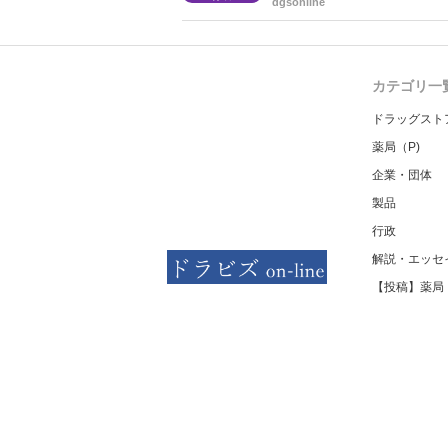
dgsonline
る情報を提供した回数を知事に
カテゴリ一
ドラッグスト
薬局（P)
企業・団体
製品
行政
解説・エッセ
【投稿】薬局