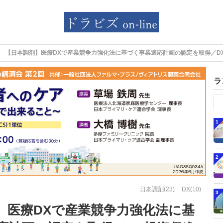
【日本調剤】医療DXで産業競争力強化法に基づく事業適応計画の認定を取得／D
ラ
1
2
日本調剤(23)
DX(10)
3
】医療DXで産業競争力強化法に基