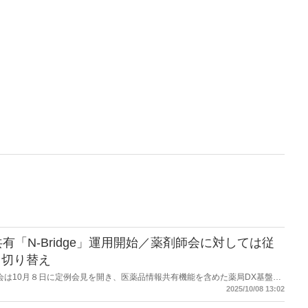
「N-Bridge」運用開始／薬剤師会に対しては従
ら切り替え
薬剤師会は10月８日に定例会見を開き、医薬品情報共有機能を含めた薬局DX基盤サ
用を開始すると説明した。薬局に対しては、電子お薬手帳・処方箋受付・医薬品情報
2025/10/08 13:02
合したシステムを提供する。電子お薬手帳システム等を続合し、各都道府県・