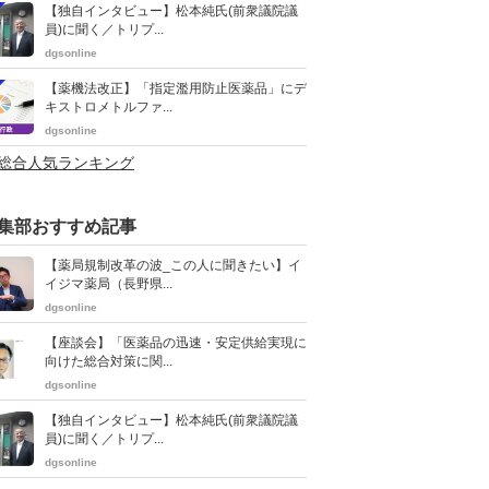
【独自インタビュー】松本純氏(前衆議院議
員)に聞く／トリプ...
dgsonline
【薬機法改正】「指定濫用防止医薬品」にデ
キストロメトルファ...
dgsonline
>総合人気ランキング
集部おすすめ記事
【薬局規制改革の波_この人に聞きたい】イ
イジマ薬局（長野県...
dgsonline
【座談会】「医薬品の迅速・安定供給実現に
向けた総合対策に関...
dgsonline
【独自インタビュー】松本純氏(前衆議院議
員)に聞く／トリプ...
dgsonline