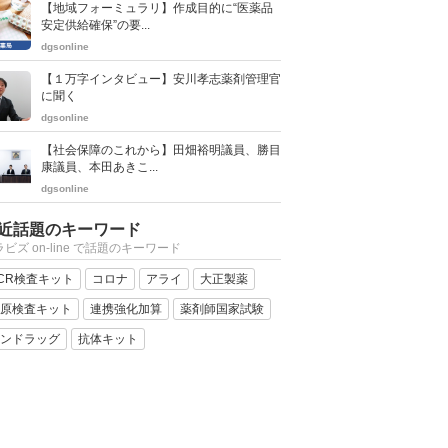
【地域フォーミュラリ】作成目的に“医薬品
安定供給確保”の要...
dgsonline
【１万字インタビュー】安川孝志薬剤管理官
に聞く
dgsonline
【社会保障のこれから】田畑裕明議員、勝目
康議員、本田あきこ...
dgsonline
近話題のキーワード
ビズ on-line で話題のキーワード
CR検査キット
コロナ
アライ
大正製薬
原検査キット
連携強化加算
薬剤師国家試験
ンドラッグ
抗体キット