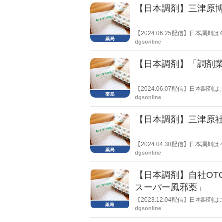
地域・支部 薬剤師会に対して従
【日本調剤】三津原
【2024.06.25配信】日本
dgsonline
【日本調剤】「調剤
【2024.06.07配信】日本調
別区域において「調剤業務の一
dgsonline
【日本調剤】三津原
【2024.04.30配信】日本
する業務委嘱事項の変更」につ
dgsonline
【日本調剤】自社OT
スーパー風邪薬」
【2023.12.04配信】日本調
PHARMA』の新商品として、
dgsonline
「日本調剤オンラインストア」（http