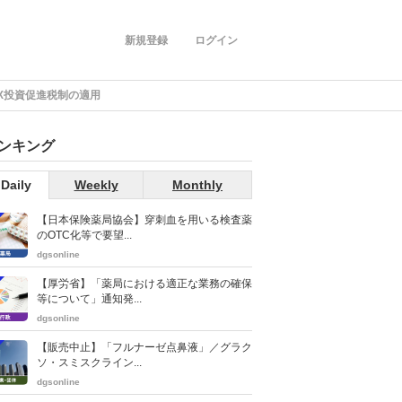
新規登録
ログイン
X投資促進税制の適用
ンキング
Daily
Weekly
Monthly
【日本保険薬局協会】穿刺血を用いる検査薬
のOTC化等で要望...
dgsonline
【厚労省】「薬局における適正な業務の確保
等について」通知発...
dgsonline
【販売中止】「フルナーゼ点鼻液」／グラク
ソ・スミスクライン...
dgsonline