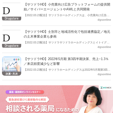
る北海道の課題解決や持続可能な地域社会の実現を目指すとしてい
【サツドラHD】小売業向け広告プラットフォームの提供開
る。
始／サイバーエージェントやAWLと共同開発
【2022.03.23配信】サツドラホールディングスは、小売業向け広告プ
dgsonline
ラットフォーム「Satudora InStore Ads」の提供を開始した。サイバー
エージェントやAWLと共同開発したOMOプラットフォーム「リテー
ルコネクト」の一機能で、購買データやサイネージを活用した販促メ
【サツドラHD】士別市と地域活性化で包括連携協定／地元
ディアとなっている。「OMO」は、「Online Merges with Offline」の
の土木事業企業も参画
略称で、日本語直訳では「オンラインとオフラインを併合する」とい
【2022.03.23配信】サツドラサツドラホールディングスとイトイグル
う意味で、「ネット上とネット以外の店舗などの垣根を超えたマーケ
dgsonline
ープホールディングスは３月22日 、士別市（市長：渡辺 英次氏）と
ティング概念」のこと。
の間において、地域活性化等に関する包括連携協定を締結した。イト
イグループホールディングスは土木・住宅事業などを手掛ける士別市
【サツドラHD】2022年5月期 第3四半期決算、売上−1.3％
の地元企業。
／来店頻度減少など影響
【2022.03.23配信】サツドラホールディングスは2022年5月期第3四半
dgsonline
期の連結業績（2021年5月16日～2022年2月15日）を公表した。それ
によると前年同期比は、売上高−1.3％、営業利益＋7.5％などだった。
前年同期に発生した衛生関連用品などの特需が落ち着くなか、ワンス
トップショッピングニーズの高まりで客単価は上昇したものの、来店
頻度の減少に伴い客数が減少した結果、ドラッグストアフォーマット
の売上高は前年同期を下回ったとしている。