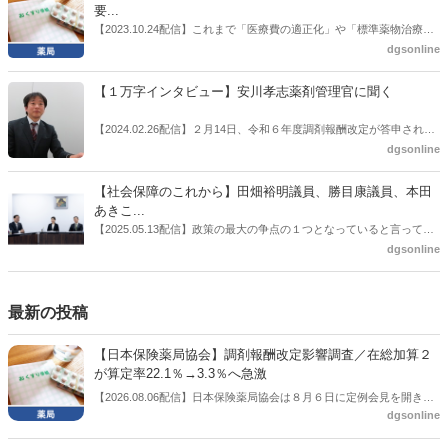
た同氏の復活に向けた薬剤師業界の期待には熱いものがある。不透明
要...
感の払拭できない医療・介護・障害者サービスのトリプル改定等へ
【2023.10.24配信】これまで「医療費の適正化」や「標準薬物治療の
の、薬剤師業界の強い危機感の裏返しといってもいいだろう。本稿で
推進」などが目的とされることが多かった地域フォーミュラリの作
dgsonline
は松本氏にインタビューした。
成。ここに、明らかにもう１つの理由が追加されるようになってき
た。医薬品の安定供給確保だ。10月22日に開かれた「日本フォーミュ
【１万字インタビュー】安川孝志薬剤管理官に聞く
ラリ学会学術総会」で一般演題発表した飯田下伊那薬剤師会（長野県
飯田市）は、会員薬局から安定供給確保への強い要望があったことを
【2024.02.26配信】２月14日、令和６年度調剤報酬改定が答申され
受け、安定供給確保が見込めるPPI３成分について銘柄を含めて選定
た。本紙では、厚生労働省保険局医療課・薬剤管理官の安川孝志氏
dgsonline
したとした。
に、薬局に関係する調剤報酬改定の部分についてインタビューした。
【社会保障のこれから】田畑裕明議員、勝目康議員、本田
あきこ...
【2025.05.13配信】政策の最大の争点の１つとなっていると言っても
よいのが社会保障のこれからのあり方だ。特に与党では、政府関係者
dgsonline
側の議員も多く、ある意味で決定事項の中でしか意見発信しづらい面
もある。個々の議員はどんなビジョンを描いているのか。本紙では座
談会を開いた。
最新の投稿
【日本保険薬局協会】調剤報酬改定影響調査／在総加算２
が算定率22.1％→3.3％へ急激
【2026.08.06配信】日本保険薬局協会は８月６日に定例会見を開き、
dgsonline
「令和８年度調剤報酬改定に係る保険薬局への影響」の調査結果を公
表した。在宅分野では、在宅薬学総合体制加算2の算定率が22.1％から