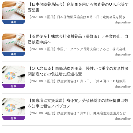
3.3％へ大きく低下した。
【日本保険薬局協会】穿刺血を用いる検査薬のOTC化等で
要望書
【2026.08.06配信】日本保険薬局協会は８月６日に定例会見を開き、
dgsonline
「穿刺血を用いる検査薬のOTC化等に関する要望書」を厚生労働省 医
薬局長宛に提出したことを説明した。
【薬局倒産】株式会社浅川薬品（長野市）／事業停止、自
己破産申請へ
【2026.08.06配信】帝国データバンク長野支店によると、株式会社浅
dgsonline
川薬品（長野市）は7月31日に事業を停止し、自己破産申請の準備に
入った。
【OTC類似薬】鎮痛消炎外用薬、慢性かつ重度の変形性膝
関節症などの負担増に経過措置
【2026.08.05配信】厚生労働省は８月５日、「第４回ＯＴＣ類似薬の
dgsonline
保険給付の見直しの実施に向けた技術的検討会」を開催。「中間とり
まとめ（案）」を提示し了承した。今後、社会保障審議会医療保険部
会等に報告し、令和８年秋頃を目途に結論を得る予定。
【健康増進支援薬局】省令案／受診勧奨後の情報提供回数
を知事に報告／パブコメ
【2026.08.04配信】厚生労働省は７月31日、健康増進支援薬局などに
dgsonline
関する省令案を示し、パブコメを開始した。受診勧奨を行った後に、
当該医療機関や連携機関に対して、利用者の相談内容や薬剤及び医薬
品に関する情報を提供した回数を知事に報告する事項とする。