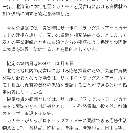
ーは、北海道に本社を置くカナモトと災害時における資機材の
相互供給に関する協定を締結した。
今回の協定では、災害時にサッポロドラッグストアーとカナ
モトの連携を通じて、互いの資源を相互供給することによって
双方の事業継続とともに自治体からの要請により迅速かつ円滑
に物資を調達、供給することを目的としている。
協定の締結日は2020 年 10 月 6 日。
北海道地域内の災害時における応急措置のため、緊急に資機
材等が必要となった場合は、サッポロドラッグストアー、カナ
モト相互に保有資機材の供給を要請することができるという協
定内容になっている。
協定物資の範囲としては、サッポロドラッグストアーがカナ
モトに要請できる供給機材として、小型発電機、投光器、灯油
ストーブ、仮設トイレ等。
カナモトがサッポロドラッグストアーに要請できる応急生活
物資として、食料品、飲料品、医薬品、医療用品、日用品等。