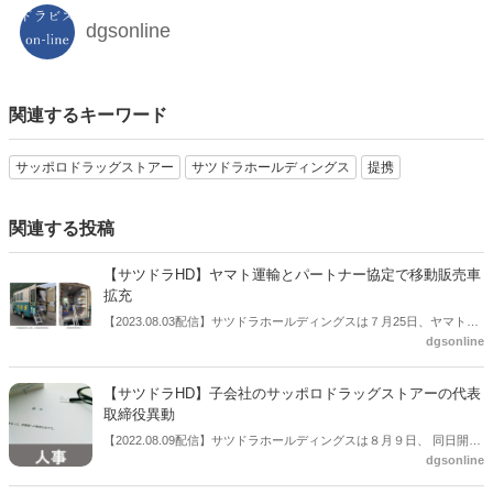
dgsonline
関連するキーワード
サッポロドラッグストアー
サツドラホールディングス
提携
関連する投稿
【サツドラHD】ヤマト運輸とパートナー協定で移動販売車
拡充
【2023.08.03配信】サツドラホールディングスは７月25日、ヤマト運
dgsonline
輸とパートナーシップ協定基本合意書を締結した。これにより、ヤマ
ト運輸の宅配集配車両を活用した移動販売専用車を拡充する。買い物
困難者に対する支援として、2022年8月からより多くの商品を出張販
【サツドラHD】子会社のサッポロドラッグストアーの代表
売できる環境を構築する。そのほか、両社で行ってきたヤマト運輸の
取締役異動
営業所でのサツドラのサテライト店舗を設置の内容も拡充。サツドラ
【2022.08.09配信】サツドラホールディングスは８月９日、 同日開催
が販売するプライベートブランド商品の販売も検討し、小商圏地域に
dgsonline
の定時株主総会及び取締役会において、子会社サッポロドラッグスト
おける買い物環境支援を強化する。両社が協力し、効率的な物流も実
アーの代表取締役及び取締役の異動を行うことを決議し公表した。
現する。人口減少や少子高齢化をはじめとした様々な社会課題を抱え