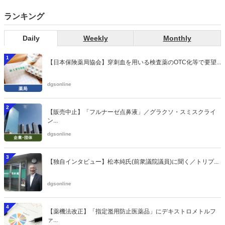
ランキング
Daily
Weekly
Monthly
1
【日本保険薬局協会】穿刺血を用いる検査薬のOTC化等で要望...
dgsonline
2
【販売中止】「フルナーゼ点鼻液」／グラクソ・スミスクライ
ン...
dgsonline
3
【独自インタビュー】松本純氏(前衆議院議員)に聞く／トリプ...
dgsonline
4
【薬機法改正】「指定濫用防止医薬品」にデキストロメトルフ
ァ...