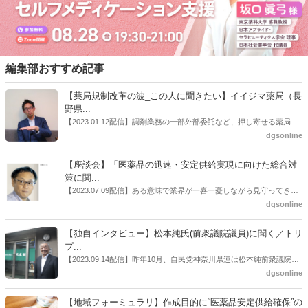
編集部おすすめ記事
【薬局規制改革の波_この人に聞きたい】イイジマ薬局（長
野県...
【2023.01.12配信】調剤業務の一部外部委託など、押し寄せる薬局業
界への規制改革の波。この規制改革の波を薬局業界はどう受け止めた
dgsonline
らいいのか。薬局業界関係者の中にも迷いがある人も少なくないので
はないだろうか。本紙ではこうした問題について、厚労省「薬局薬剤
【座談会】「医薬品の迅速・安定供給実現に向けた総合対
師の業務及び薬局の機能に関するワーキンググループ」に参考人とし
策に関...
ても出席していたイイジマ薬局（長野県上田市）開設者である飯島裕
【2023.07.09配信】ある意味で業界が一喜一憂しながら見守ってきた
也氏に聞いた。
厚労省「医薬品の迅速・安定供給実現に向けた総合対策に関する有識
dgsonline
者検討会」。10カ月にわたり13回の会議が開催され、６月12日に報告
書がとりまとめられた。ドラビズon-lineでは検討会を総括する目的で
【独自インタビュー】松本純氏(前衆議院議員)に聞く／トリ
厚労省医政局医薬産業振興・医療情報企画課長（医薬産業振興・医療
プ...
情報企画課セルフケア・セルフメディケーション推進室長併任）安藤
【2023.09.14配信】昨年10月、自民党神奈川県連は松本純前衆議院議
公一氏や青山学院大学名誉教授の三村優美子氏、 日本保険薬局協会医
員を「自民党神奈川1区」（横浜市中区・磯子区・金沢区）の支部長
dgsonline
薬品流通・ＯＴＣ検討委員会副委員長の原靖明氏を交えた座談会を実
に選出した。「1区支部長」は、次期衆院選挙で神奈川1区自民党公認
施した。
候補の前提となるもの。薬剤師に関わる政策に広く・深く関わってき
【地域フォーミュラリ】作成目的に“医薬品安定供給確保”の