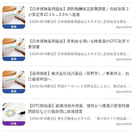
【日本保険薬局協会】調剤報酬改定影響調査／在総加算２
が算定率22.1％→3.3％へ急激
【2026.08.06配信】日本保険薬局協会は８月６日に定例会見を開き、
dgsonline
「令和８年度調剤報酬改定に係る保険薬局への影響」の調査結果を公
表した。在宅分野では、在宅薬学総合体制加算2の算定率が22.1％から
3.3％へ大きく低下した。
【日本保険薬局協会】穿刺血を用いる検査薬のOTC化等で
要望書
【2026.08.06配信】日本保険薬局協会は８月６日に定例会見を開き、
dgsonline
「穿刺血を用いる検査薬のOTC化等に関する要望書」を厚生労働省 医
薬局長宛に提出したことを説明した。
【薬局倒産】株式会社浅川薬品（長野市）／事業停止、自
己破産申請へ
【2026.08.06配信】帝国データバンク長野支店によると、株式会社浅
dgsonline
川薬品（長野市）は7月31日に事業を停止し、自己破産申請の準備に
入った。
【OTC類似薬】鎮痛消炎外用薬、慢性かつ重度の変形性膝
関節症などの負担増に経過措置
【2026.08.05配信】厚生労働省は８月５日、「第４回ＯＴＣ類似薬の
dgsonline
保険給付の見直しの実施に向けた技術的検討会」を開催。「中間とり
まとめ（案）」を提示し了承した。今後、社会保障審議会医療保険部