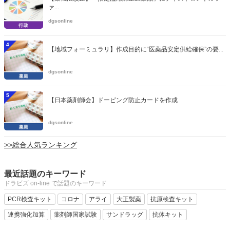
ァ...
dgsonline
4
【地域フォーミュラリ】作成目的に“医薬品安定供給確保”の要...
dgsonline
5
【日本薬剤師会】ドーピング防止カードを作成
dgsonline
>>総合人気ランキング
最近話題のキーワード
ドラビズ on-line で話題のキーワード
PCR検査キット
コロナ
アライ
大正製薬
抗原検査キット
連携強化加算
薬剤師国家試験
サンドラッグ
抗体キット