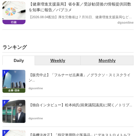
会等に報告し、令和８年秋頃を目途に結論を得る予定。
【健康増進支援薬局】省令案／受診勧奨後の情報提供回数
を知事に報告／パブコメ
【2026.08.04配信】厚生労働省は７月31日、健康増進支援薬局などに
dgsonline
関する省令案を示し、パブコメを開始した。受診勧奨を行った後に、
当該医療機関や連携機関に対して、利用者の相談内容や薬剤及び医薬
品に関する情報を提供した回数を知事に報告する事項とする。
ランキング
Daily
Weekly
Monthly
1
【販売中止】「フルナーゼ点鼻液」／グラクソ・スミスクライ
ン...
dgsonline
2
【独自インタビュー】松本純氏(前衆議院議員)に聞く／トリプ...
dgsonline
3
【薬機法改正】「指定濫用防止医薬品」にデキストロメトルフ