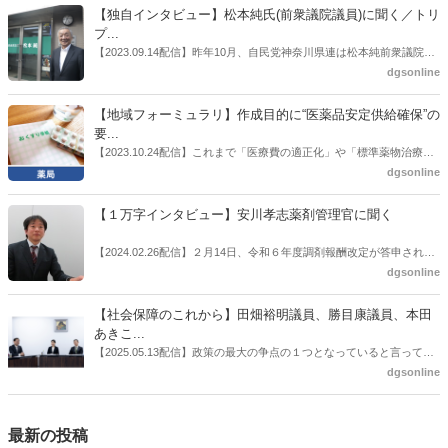
書がとりまとめられた。ドラビズon-lineでは検討会を総括する目的で
【独自インタビュー】松本純氏(前衆議院議員)に聞く／トリ
厚労省医政局医薬産業振興・医療情報企画課長（医薬産業振興・医療
プ...
情報企画課セルフケア・セルフメディケーション推進室長併任）安藤
【2023.09.14配信】昨年10月、自民党神奈川県連は松本純前衆議院議
公一氏や青山学院大学名誉教授の三村優美子氏、 日本保険薬局協会医
員を「自民党神奈川1区」（横浜市中区・磯子区・金沢区）の支部長
dgsonline
薬品流通・ＯＴＣ検討委員会副委員長の原靖明氏を交えた座談会を実
に選出した。「1区支部長」は、次期衆院選挙で神奈川1区自民党公認
施した。
候補の前提となるもの。薬剤師に関わる政策に広く・深く関わってき
【地域フォーミュラリ】作成目的に“医薬品安定供給確保”の
た同氏の復活に向けた薬剤師業界の期待には熱いものがある。不透明
要...
感の払拭できない医療・介護・障害者サービスのトリプル改定等へ
【2023.10.24配信】これまで「医療費の適正化」や「標準薬物治療の
の、薬剤師業界の強い危機感の裏返しといってもいいだろう。本稿で
推進」などが目的とされることが多かった地域フォーミュラリの作
dgsonline
は松本氏にインタビューした。
成。ここに、明らかにもう１つの理由が追加されるようになってき
た。医薬品の安定供給確保だ。10月22日に開かれた「日本フォーミュ
【１万字インタビュー】安川孝志薬剤管理官に聞く
ラリ学会学術総会」で一般演題発表した飯田下伊那薬剤師会（長野県
飯田市）は、会員薬局から安定供給確保への強い要望があったことを
【2024.02.26配信】２月14日、令和６年度調剤報酬改定が答申され
受け、安定供給確保が見込めるPPI３成分について銘柄を含めて選定
た。本紙では、厚生労働省保険局医療課・薬剤管理官の安川孝志氏
dgsonline
したとした。
に、薬局に関係する調剤報酬改定の部分についてインタビューした。
【社会保障のこれから】田畑裕明議員、勝目康議員、本田
あきこ...
【2025.05.13配信】政策の最大の争点の１つとなっていると言っても
よいのが社会保障のこれからのあり方だ。特に与党では、政府関係者
dgsonline
側の議員も多く、ある意味で決定事項の中でしか意見発信しづらい面
もある。個々の議員はどんなビジョンを描いているのか。本紙では座
談会を開いた。
最新の投稿