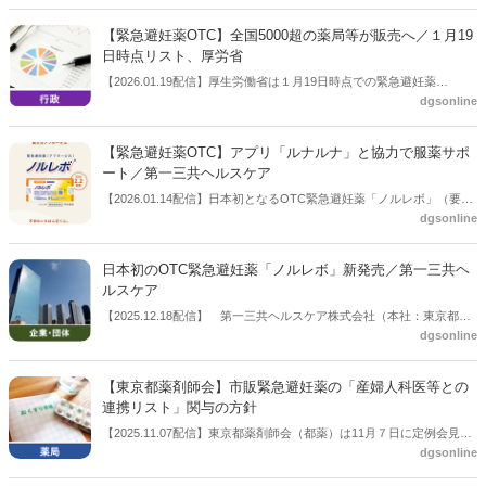
（第2類医薬品）のライセンス契約を締結したと公表した。同契約に
基づき、日本国内で第一三共ヘルスケアが「クラリチンEX」の販売を
【緊急避妊薬OTC】全国5000超の薬局等が販売へ／１月19
開始する。発売日および製品仕様等は、追って公表する予定。
日時点リスト、厚労省
【2026.01.19配信】厚生労働省は１月19日時点での緊急避妊薬
dgsonline
OTC(要指導医薬品)の販売が可能な薬局等の一覧を公表した。全国で
5000超の薬局・店舗販売業の店舗が登録した。
【緊急避妊薬OTC】アプリ「ルナルナ」と協力で服薬サポ
ート／第一三共ヘルスケア
【2026.01.14配信】⽇本初となるOTC緊急避妊薬「ノルレボ」（要指
dgsonline
導医薬品）を販売開始する第一三共ヘルスケアは1月14日、ウィメン
ズヘルスケアサービス『ルナルナ』と協⼒し服薬前から服薬後までを
サポートすると公表した。同剤の発売は２月２日。製品の詳しい情報
日本初のOTC緊急避妊薬「ノルレボ」新発売／第一三共ヘ
や購⼊・服⽤の流れ、服⽤前セルフチェック ページなどを掲載したブ
ルスケア
ランドサイト（https://www.daiichisankyo-hc.co.jp/site_norlevo/）も同
【2025.12.18配信】 第一三共ヘルスケア株式会社（本社：東京都中
日、公開した。
dgsonline
央区、社長：内田高広氏）は12月18日、日本初となるOTC緊急避妊薬
「ノルレボ」（要指導医薬品）を2026年2月2日（月）に発売すると公
表した。価格（メーカー希望小売価格）は１錠 ６８００円（税込み
【東京都薬剤師会】市販緊急避妊薬の「産婦人科医等との
７４８０円）。
連携リスト」関与の方針
【2025.11.07配信】東京都薬剤師会（都薬）は11月７日に定例会見を
dgsonline
開いた。その中で、市販化の見通しとなった緊急避妊薬の販売条件と
なる「産婦人科医等との連携体制」のリストについて、都薬としても