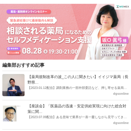
関与していく方針を示した。
編集部おすすめ記事
【薬局規制改革の波_この人に聞きたい】イイジマ薬局（長
野県...
【2023.01.12配信】調剤業務の一部外部委託など、押し寄せる薬局業
界への規制改革の波。この規制改革の波を薬局業界はどう受け止めた
dgsonline
らいいのか。薬局業界関係者の中にも迷いがある人も少なくないので
はないだろうか。本紙ではこうした問題について、厚労省「薬局薬剤
【座談会】「医薬品の迅速・安定供給実現に向けた総合対
師の業務及び薬局の機能に関するワーキンググループ」に参考人とし
策に関...
ても出席していたイイジマ薬局（長野県上田市）開設者である飯島裕
【2023.07.09配信】ある意味で業界が一喜一憂しながら見守ってきた
也氏に聞いた。
厚労省「医薬品の迅速・安定供給実現に向けた総合対策に関する有識
dgsonline
者検討会」。10カ月にわたり13回の会議が開催され、６月12日に報告