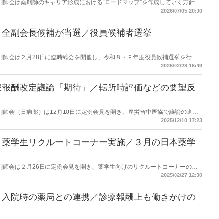
病院薬剤師会は薬剤師のキャリア形成における“ロードマップ”を作成していく方針を
会で武田泰生会長が会長演述の中で示した。
2026/07/05 20:00
】全副会長候補が当選／役員候補者選挙
病院薬剤師会は２月28日に臨時総会を開催し、令和８・９年度役員候補選挙を行っ
長も全員が当選した。正式には６月の通常総会での承認をもって就任となる。
2026/02/28 16:49
療報酬改定議論「期待」／転所時評価などの要望反
病院薬剤師会（日病薬）は12月10日に定例会見を開き、厚労省中医協で議論の進ん
て、期待できるとの見方を示した。日病薬が要望事項に挙げていた転所時の情
2025/12/10 17:23
っていることなどを評価した。
】薬学生リクルートコーナー実施／３月の日本薬学
病院薬剤師会は２月26日に定例会見を開き、薬学生向けのリクルートコーナーの実
開かれる日本薬学会第145年会（福岡）で出展する。昨年12月の会見でも開
2025/02/27 12:30
した薬学生向け案内チラシを公表。独立行政法人国立病院機構(NHO) や、複
も決定している。
】入院時の薬局との連携／診療報酬上も働きかけの