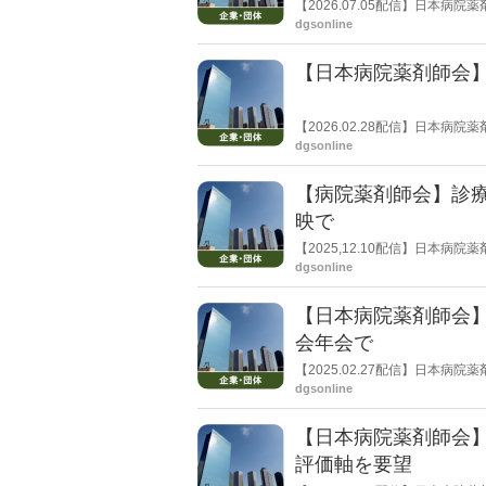
【2026.07.05配信】日本
示した。６月20日に開かれた総
dgsonline
【日本病院薬剤師会
【2026.02.28配信】日本
た。現任会長のほか、現任副会
dgsonline
【病院薬剤師会】診
映で
【2025,12.10配信】日本
でいる次期診療報酬改定につい
dgsonline
報共有への評価などが俎上にの
【日本病院薬剤師会
会年会で
【2025.02.27配信】日本
施について説明した。今年３月に
dgsonline
催を報告していたが、今回、完成
数の大学医学部附属病院の出展
【日本病院薬剤師会
評価軸を要望