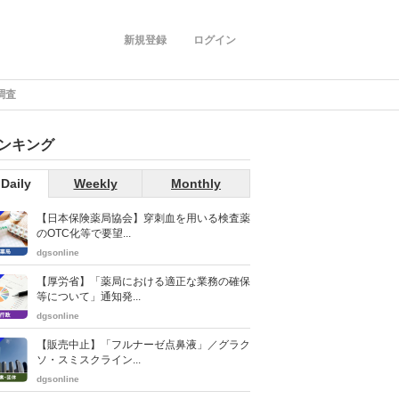
新規登録
ログイン
調査
ンキング
Daily
Weekly
Monthly
【日本保険薬局協会】穿刺血を用いる検査薬
のOTC化等で要望...
dgsonline
【厚労省】「薬局における適正な業務の確保
等について」通知発...
dgsonline
【販売中止】「フルナーゼ点鼻液」／グラク
ソ・スミスクライン...
dgsonline