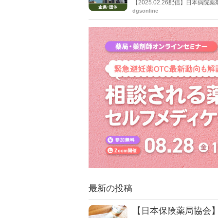
【2025.02.26配信】日本
たき台）について説明した。
dgsonline
最新の投稿
【日本保険薬局協会】