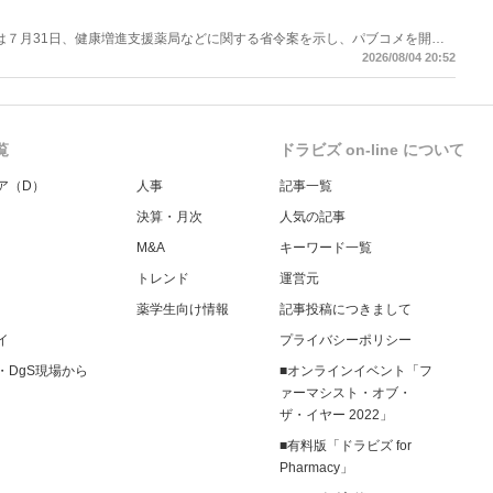
労働省は７月31日、健康増進支援薬局などに関する省令案を示し、パブコメを開始
当該医療機関や連携機関に対して、利用者の相談内容や薬剤及び医薬品に関す
2026/08/04 20:52
報告する事項とする。
覧
ドラビズ on-line について
ア（D）
人事
記事一覧
決算・月次
人気の記事
M&A
キーワード一覧
トレンド
運営元
薬学生向け情報
記事投稿につきまして
イ
プライバシーポリシー
・DgS現場から
■オンラインイベント「フ
ァーマシスト・オブ・
ザ・イヤー 2022」
■有料版「ドラビズ for
Pharmacy」