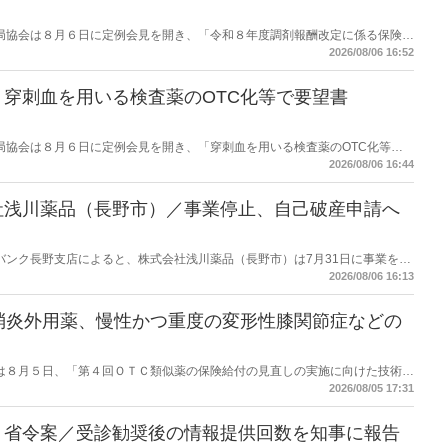
保険薬局協会は８月６日に定例会見を開き、「令和８年度調剤報酬改定に係る保険薬
た。在宅分野では、在宅薬学総合体制加算2の算定率が22.1％から3.3％へ大
2026/08/06 16:52
穿刺血を用いる検査薬のOTC化等で要望書
保険薬局協会は８月６日に定例会見を開き、「穿刺血を用いる検査薬のOTC化等に
薬局長宛に提出したことを説明した。
2026/08/06 16:44
社浅川薬品（長野市）／事業停止、自己破産申請へ
データバンク長野支店によると、株式会社浅川薬品（長野市）は7月31日に事業を停
った。
2026/08/06 16:13
消炎外用薬、慢性かつ重度の変形性膝関節症などの
労働省は８月５日、「第４回ＯＴＣ類似薬の保険給付の見直しの実施に向けた技術的
とめ（案）」を提示し了承した。今後、社会保障審議会医療保険部会等に報告
2026/08/05 17:31
を得る予定。
】省令案／受診勧奨後の情報提供回数を知事に報告