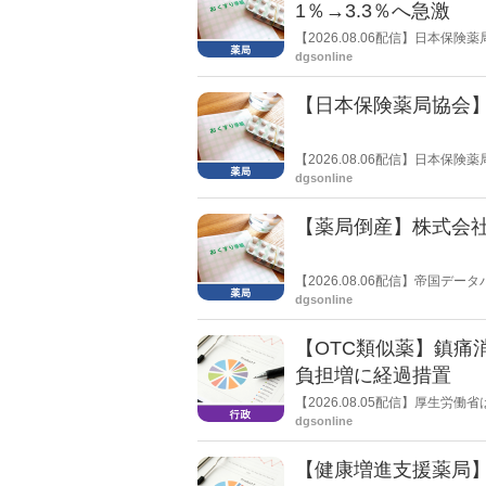
1％→3.3％へ急激
【2026.08.06配信】日本
局への影響」の調査結果を公表し
dgsonline
きく低下した。
【日本保険薬局協会】
【2026.08.06配信】日本
関する要望書」を厚生労働省 医
dgsonline
【薬局倒産】株式会
【2026.08.06配信】帝国
止し、自己破産申請の準備に入
dgsonline
【OTC類似薬】鎮痛
負担増に経過措置
【2026.08.05配信】厚生
検討会」を開催。「中間とりま
dgsonline
し、令和８年秋頃を目途に結論
【健康増進支援薬局