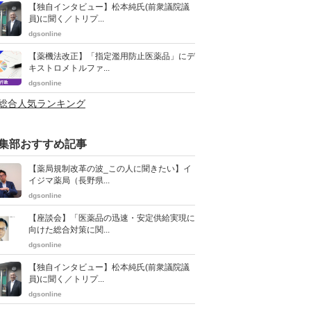
【独自インタビュー】松本純氏(前衆議院議
員)に聞く／トリプ...
dgsonline
【薬機法改正】「指定濫用防止医薬品」にデ
キストロメトルファ...
dgsonline
>総合人気ランキング
集部おすすめ記事
【薬局規制改革の波_この人に聞きたい】イ
イジマ薬局（長野県...
dgsonline
【座談会】「医薬品の迅速・安定供給実現に
向けた総合対策に関...
dgsonline
【独自インタビュー】松本純氏(前衆議院議
員)に聞く／トリプ...
dgsonline