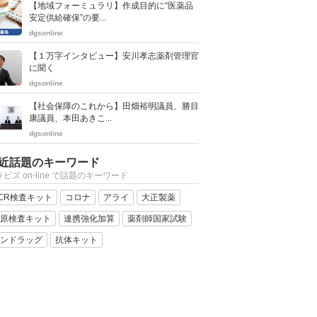
【地域フォーミュラリ】作成目的に“医薬品
安定供給確保”の要...
dgsonline
【１万字インタビュー】安川孝志薬剤管理官
に聞く
dgsonline
【社会保障のこれから】田畑裕明議員、勝目
康議員、本田あきこ...
dgsonline
近話題のキーワード
ビズ on-line で話題のキーワード
CR検査キット
コロナ
アライ
大正製薬
原検査キット
連携強化加算
薬剤師国家試験
ンドラッグ
抗体キット