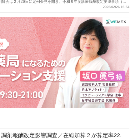
病院薬剤師会は２月26日に定例会見を開き、令和８年度診療報酬改定要望事項（た
2025/02/26 16:54
調剤報酬改定影響調査／在総加算２が算定率22.