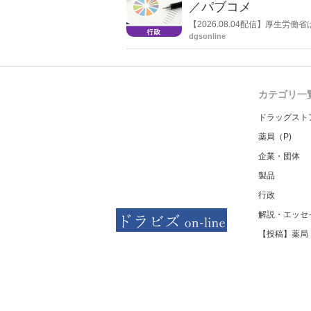
／パブコメ
【2026.08.04配信】厚生
した。受診勧奨を行った後に、
dgsonline
る情報を提供した回数を知事に
カテゴリ一
ドラッグスト
薬局（P)
企業・団体
製品
行政
解説・エッセ
【投稿】薬局