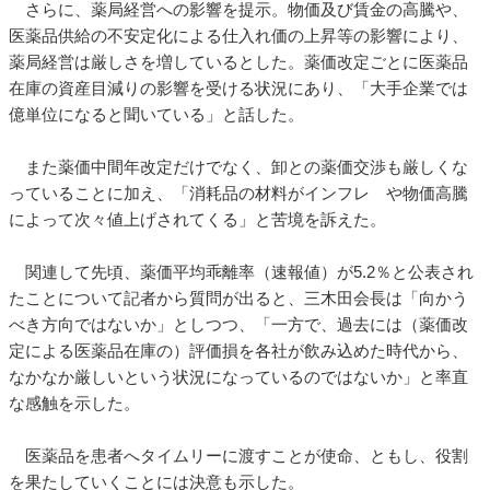
さらに、薬局経営への影響を提示。物価及び賃金の高騰や、
医薬品供給の不安定化による仕入れ価の上昇等の影響により、
薬局経営は厳しさを増しているとした。薬価改定ごとに医薬品
在庫の資産目減りの影響を受ける状況にあり、「大手企業では
億単位になると聞いている」と話した。
また薬価中間年改定だけでなく、卸との薬価交渉も厳しくな
っていることに加え、「消耗品の材料がインフレ や物価高騰
によって次々値上げされてくる」と苦境を訴えた。
関連して先頃、薬価平均乖離率（速報値）が5.2％と公表され
たことについて記者から質問が出ると、三木田会長は「向かう
べき方向ではないか」としつつ、「一方で、過去には（薬価改
定による医薬品在庫の）評価損を各社が飲み込めた時代から、
なかなか厳しいという状況になっているのではないか」と率直
な感触を示した。
医薬品を患者へタイムリーに渡すことが使命、ともし、役割
を果たしていくことには決意も示した。