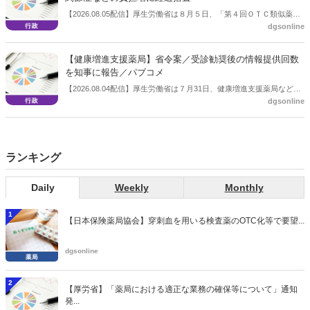
【2026.08.05配信】厚生労働省は８月５日、「第４回ＯＴＣ類似薬の
dgsonline
保険給付の見直しの実施に向けた技術的検討会」を開催。「中間とり
まとめ（案）」を提示し了承した。今後、社会保障審議会医療保険部
会等に報告し、令和８年秋頃を目途に結論を得る予定。
【健康増進支援薬局】省令案／受診勧奨後の情報提供回数
を知事に報告／パブコメ
【2026.08.04配信】厚生労働省は７月31日、健康増進支援薬局などに
dgsonline
関する省令案を示し、パブコメを開始した。受診勧奨を行った後に、
当該医療機関や連携機関に対して、利用者の相談内容や薬剤及び医薬
品に関する情報を提供した回数を知事に報告する事項とする。
ランキング
Daily
Weekly
Monthly
1
【日本保険薬局協会】穿刺血を用いる検査薬のOTC化等で要望...
dgsonline
2
【厚労省】「薬局における適正な業務の確保等について」通知
発...