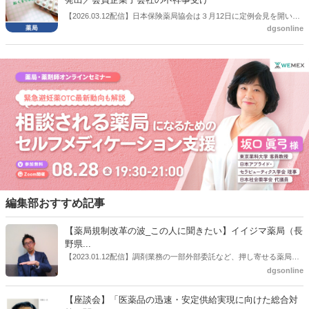
示した。
【2026.03.12配信】日本保険薬局協会は３月12日に定例会見を開い
dgsonline
た。この中で協会会員企業子会社の不祥事受けて、管理薬剤師の適切
な配置に関する注意喚起を発出したことを明らかにした。
編集部おすすめ記事
【薬局規制改革の波_この人に聞きたい】イイジマ薬局（長
野県...
【2023.01.12配信】調剤業務の一部外部委託など、押し寄せる薬局業
界への規制改革の波。この規制改革の波を薬局業界はどう受け止めた
dgsonline
らいいのか。薬局業界関係者の中にも迷いがある人も少なくないので
はないだろうか。本紙ではこうした問題について、厚労省「薬局薬剤
【座談会】「医薬品の迅速・安定供給実現に向けた総合対
師の業務及び薬局の機能に関するワーキンググループ」に参考人とし