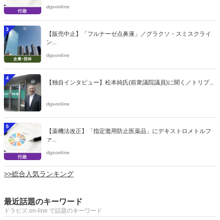
dgsonline
3
【販売中止】「フルナーゼ点鼻液」／グラクソ・スミスクライ
ン...
dgsonline
4
【独自インタビュー】松本純氏(前衆議院議員)に聞く／トリプ...
dgsonline
5
【薬機法改正】「指定濫用防止医薬品」にデキストロメトルフ
ァ...
dgsonline
>>総合人気ランキング
最近話題のキーワード
ドラビズ on-line で話題のキーワード