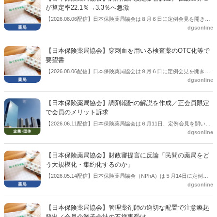
が算定率22.1％→3.3％へ急激
【2026.08.06配信】日本保険薬局協会は８月６日に定例会見を開き、
dgsonline
「令和８年度調剤報酬改定に係る保険薬局への影響」の調査結果を公
表した。在宅分野では、在宅薬学総合体制加算2の算定率が22.1％から
3.3％へ大きく低下した。
【日本保険薬局協会】穿刺血を用いる検査薬のOTC化等で
要望書
【2026.08.06配信】日本保険薬局協会は８月６日に定例会見を開き、
dgsonline
「穿刺血を用いる検査薬のOTC化等に関する要望書」を厚生労働省 医
薬局長宛に提出したことを説明した。
【日本保険薬局協会】調剤報酬の解説を作成／正会員限定
で会員のメリット訴求
【2026.06.11配信】日本保険薬局協会は６月11日、定例会見を開い
dgsonline
た。この中で「調剤報酬等に係る解説」を作成したことを報告。協会
正会員限定への提供とすることで、協会会員のメリットも訴求したい
考え。
【日本保険薬局協会】財政審提言に反論「民間の薬局をど
う大規模化・集約化するのか」
【2026.05.14配信】日本保険薬局協会（NPhA）は５月14日に定例会
dgsonline
見を開き、財務省の財政制度等審議会（財政審）から薬局の大規模
化・集約化などが提言されていることに反論した。「民間の薬局をど
う大規模化・集約化するのか」との疑問を呈した上で、「規模の大小
【日本保険薬局協会】管理薬剤師の適切な配置で注意喚起
や立地ではなく役割や機能、アウトプットで評価すべき」との考えを
発出／会員企業子会社の不祥事受け