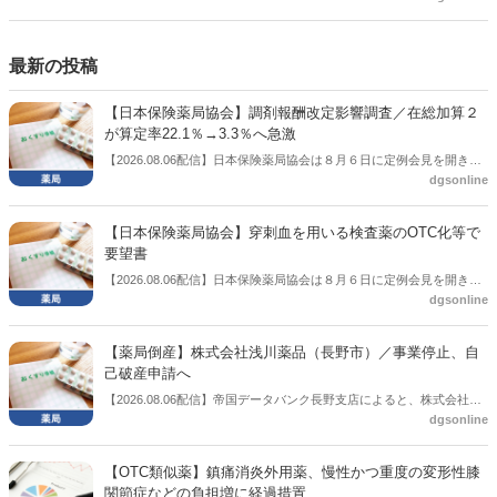
側の議員も多く、ある意味で決定事項の中でしか意見発信しづらい面
もある。個々の議員はどんなビジョンを描いているのか。本紙では座
談会を開いた。
最新の投稿
【日本保険薬局協会】調剤報酬改定影響調査／在総加算２
が算定率22.1％→3.3％へ急激
【2026.08.06配信】日本保険薬局協会は８月６日に定例会見を開き、
dgsonline
「令和８年度調剤報酬改定に係る保険薬局への影響」の調査結果を公
表した。在宅分野では、在宅薬学総合体制加算2の算定率が22.1％から
3.3％へ大きく低下した。
【日本保険薬局協会】穿刺血を用いる検査薬のOTC化等で
要望書
【2026.08.06配信】日本保険薬局協会は８月６日に定例会見を開き、
dgsonline
「穿刺血を用いる検査薬のOTC化等に関する要望書」を厚生労働省 医
薬局長宛に提出したことを説明した。
【薬局倒産】株式会社浅川薬品（長野市）／事業停止、自
己破産申請へ
【2026.08.06配信】帝国データバンク長野支店によると、株式会社浅
dgsonline
川薬品（長野市）は7月31日に事業を停止し、自己破産申請の準備に
入った。
【OTC類似薬】鎮痛消炎外用薬、慢性かつ重度の変形性膝
関節症などの負担増に経過措置