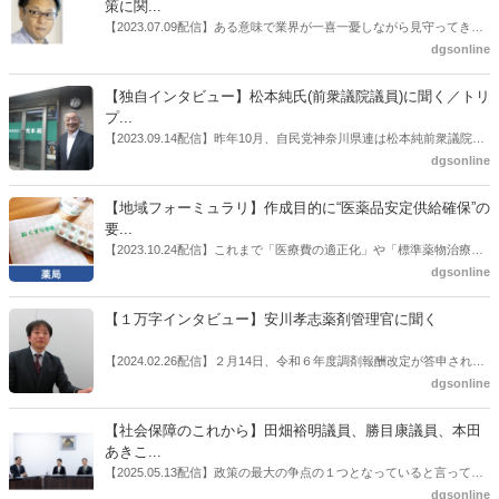
策に関...
ても出席していたイイジマ薬局（長野県上田市）開設者である飯島裕
【2023.07.09配信】ある意味で業界が一喜一憂しながら見守ってきた
也氏に聞いた。
厚労省「医薬品の迅速・安定供給実現に向けた総合対策に関する有識
dgsonline
者検討会」。10カ月にわたり13回の会議が開催され、６月12日に報告
書がとりまとめられた。ドラビズon-lineでは検討会を総括する目的で
【独自インタビュー】松本純氏(前衆議院議員)に聞く／トリ
厚労省医政局医薬産業振興・医療情報企画課長（医薬産業振興・医療
プ...
情報企画課セルフケア・セルフメディケーション推進室長併任）安藤
【2023.09.14配信】昨年10月、自民党神奈川県連は松本純前衆議院議
公一氏や青山学院大学名誉教授の三村優美子氏、 日本保険薬局協会医
員を「自民党神奈川1区」（横浜市中区・磯子区・金沢区）の支部長
dgsonline
薬品流通・ＯＴＣ検討委員会副委員長の原靖明氏を交えた座談会を実
に選出した。「1区支部長」は、次期衆院選挙で神奈川1区自民党公認
施した。
候補の前提となるもの。薬剤師に関わる政策に広く・深く関わってき
【地域フォーミュラリ】作成目的に“医薬品安定供給確保”の
た同氏の復活に向けた薬剤師業界の期待には熱いものがある。不透明
要...
感の払拭できない医療・介護・障害者サービスのトリプル改定等へ
【2023.10.24配信】これまで「医療費の適正化」や「標準薬物治療の
の、薬剤師業界の強い危機感の裏返しといってもいいだろう。本稿で
推進」などが目的とされることが多かった地域フォーミュラリの作
dgsonline
は松本氏にインタビューした。
成。ここに、明らかにもう１つの理由が追加されるようになってき
た。医薬品の安定供給確保だ。10月22日に開かれた「日本フォーミュ
【１万字インタビュー】安川孝志薬剤管理官に聞く
ラリ学会学術総会」で一般演題発表した飯田下伊那薬剤師会（長野県
飯田市）は、会員薬局から安定供給確保への強い要望があったことを
【2024.02.26配信】２月14日、令和６年度調剤報酬改定が答申され
受け、安定供給確保が見込めるPPI３成分について銘柄を含めて選定
た。本紙では、厚生労働省保険局医療課・薬剤管理官の安川孝志氏
dgsonline
したとした。
に、薬局に関係する調剤報酬改定の部分についてインタビューした。
【社会保障のこれから】田畑裕明議員、勝目康議員、本田
あきこ...
【2025.05.13配信】政策の最大の争点の１つとなっていると言っても
よいのが社会保障のこれからのあり方だ。特に与党では、政府関係者
dgsonline