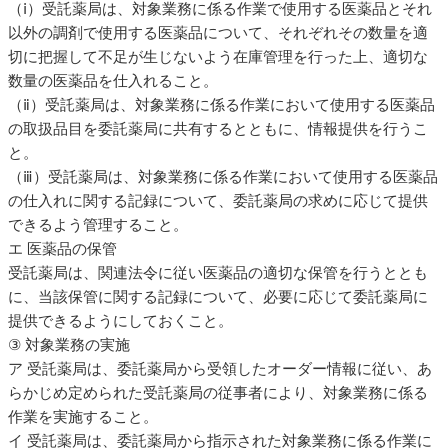
（ⅰ）受託薬局は、対象業務に係る作業で使用する医薬品とそれ
以外の調剤で使用する医薬品について、それぞれその数量を適
切に把握して不足が生じないよう在庫管理を行った上、適切な
数量の医薬品を仕入れること。
（ⅱ）受託薬局は、対象業務に係る作業において使用する医薬品
の取扱品目を委託薬局に共有するとともに、情報提供を行うこ
と。
（ⅲ）受託薬局は、対象業務に係る作業において使用する医薬品
の仕入れに関する記録について、委託薬局の求めに応じて提供
できるよう管理すること。
エ 医薬品の保管
受託薬局は、関連法令に従い医薬品の適切な保管を行うととも
に、当該保管に関する記録について、必要に応じて委託薬局に
提供できるようにしておくこと。
③ 対象業務の実施
ア 受託薬局は、委託薬局から受領したオーダー情報に従い、あ
らかじめ定められた受託薬局の従事者により、対象業務に係る
作業を実施すること。
イ 受託薬局は、委託薬局から指示された対象業務に係る作業に