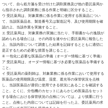
ついて、自ら処方箋を受け付けた調剤業務及び他の委託薬局か
ら指示された調剤業務に係る作業と明確に区分すること。
ウ 受託薬局は、対象業務に係る作業に使用する医薬品につい
て、当該医薬品名、製造番号又は製造記号、及び使用期限を確
認の上、当該作業を実施すること。
エ 受託薬局は、対象業務の実施に当たり、手順書からの逸脱が
認められる場合には、その内容を速やかに委託薬局に報告した
上、当該内容について調査した結果を記録するとともに適切に
是正するための必要な措置を講じること。
④ 一包化に必要な医薬品の準備（オーダー情報に基づく準備）
ア 受託薬局は、オーダー情報に基づき必要な医薬品を準備する
こと。
イ 受託薬局の薬剤師は、対象業務に係る作業において使用する
医薬品の使用期限及び温度、湿度、遮光等の保管状況を点検
し、当該医薬品が適切に使用できる状況にあることを確認する
こと。とくに、分包機のカセットにあらかじめ医薬品をセット
する場合における保管状況の点検については、より慎重に行う
こと。点検した内容については記録を行った上、委託薬局の求