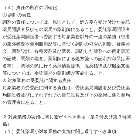
（４）責任の所在の明確化
① 調剤の責任
調剤の責任については、原則として、処方箋を受け付けた委託
薬局開設者及びその薬局の薬剤師にあること。委託薬局開設者
が受託薬局開設者へ委託する対象業務以外の一連の業務（患者
の服薬状況や薬剤服用歴等に基づく調剤の可否の判断、疑義照
会、調剤設計、各種製剤及び調製、調剤した薬剤への所定事項
の記載、調剤の鑑査、薬剤師による処方箋への記名押印又は署
名等）、調剤の際に行う薬剤情報提供、服薬指導及び服薬支援
等については、委託薬局の薬剤師が実施すること。
② 対象業務の受委託に関する責任
対象業務の受委託に関する責任は、委託薬局開設者及び受託薬
局開設者並びにそれぞれその責任役員及びその薬局に係る薬局
の管理者にあること。
２ 対象業務の実施に関し遵守すべき事項（第２号及び第３号関
係）
（１）委託薬局が対象業務の実施に関し遵守すべき事項