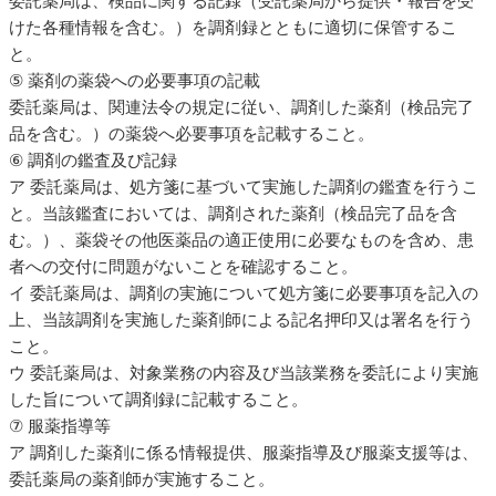
委託薬局は、検品に関する記録（受託薬局から提供・報告を受
けた各種情報を含む。）を調剤録とともに適切に保管するこ
と。
⑤ 薬剤の薬袋への必要事項の記載
委託薬局は、関連法令の規定に従い、調剤した薬剤（検品完了
品を含む。）の薬袋へ必要事項を記載すること。
⑥ 調剤の鑑査及び記録
ア 委託薬局は、処方箋に基づいて実施した調剤の鑑査を行うこ
と。当該鑑査においては、調剤された薬剤（検品完了品を含
む。）、薬袋その他医薬品の適正使用に必要なものを含め、患
者への交付に問題がないことを確認すること。
イ 委託薬局は、調剤の実施について処方箋に必要事項を記入の
上、当該調剤を実施した薬剤師による記名押印又は署名を行う
こと。
ウ 委託薬局は、対象業務の内容及び当該業務を委託により実施
した旨について調剤録に記載すること。
⑦ 服薬指導等
ア 調剤した薬剤に係る情報提供、服薬指導及び服薬支援等は、
委託薬局の薬剤師が実施すること。