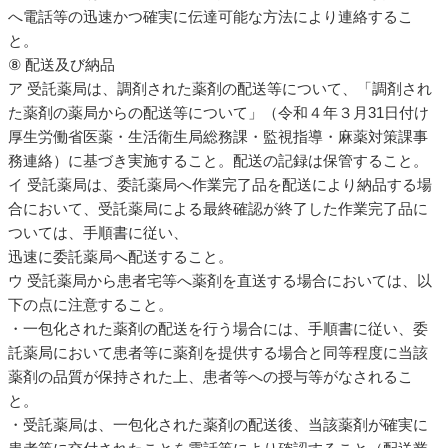
へ電話等の迅速かつ確実に伝達可能な方法により連絡するこ
と。
⑧ 配送及び納品
ア 受託薬局は、調剤された薬剤の配送等について、「調剤され
た薬剤の薬局からの配送等について」（令和４年３月31日付け
厚生労働省医薬・生活衛生局総務課・監視指導・麻薬対策課事
務連絡）に基づき実施すること。配送の記録は保管すること。
イ 受託薬局は、委託薬局へ作業完了品を配送により納品する場
合において、受託薬局による最終確認が終了した作業完了品に
ついては、手順書に従い、
迅速に委託薬局へ配送すること。
ウ 受託薬局から患者宅等へ薬剤を直送する場合においては、以
下の点に注意すること。
・一包化された薬剤の配送を行う場合には、手順書に従い、委
託薬局において患者等に薬剤を提供する場合と同等程度に当該
薬剤の品質が保持された上、患者等への授与等がなされるこ
と。
・受託薬局は、一包化された薬剤の配送後、当該薬剤が確実に