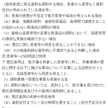
（急性疾患に係る薬剤を調剤する場合、患者から遅滞なく薬剤
交付が求められている場合等）
（ⅲ）患者の状態が不安定で処方変更や追加が考えられる場合
（ⅳ）麻薬、覚醒剤原料、放射性医薬品、薬局間で譲渡すること
が認められない医薬品の調剤の場合
（ⅴ）厳格な温度管理が必要な医薬品の調剤において、温度管理
の適切な実施を確認できない場合
（ⅵ）委託に関し患者等の同意を得ることができない場合
（ⅶ）その他薬剤師が薬学的に不適切であると判断した場合
② 患者等への説明及び同意
ア 委託薬局は、処方箋を持参した患者等に対し、対象業務の委
託に関する以下に掲げる事項について文書による説明を行うと
ともに、当該患者等から同意を得ること。
（ⅰ）調剤業務一部委託事業を実施する旨
（ⅱ）調剤の責任については、原則として、処方箋を受け付けた
委託薬局開設者及びその薬局の薬剤師にあること
（ⅲ）受託薬局の名称や所在地等
（ⅳ）薬剤交付までに一定の時間を要すること（交付予定日を含