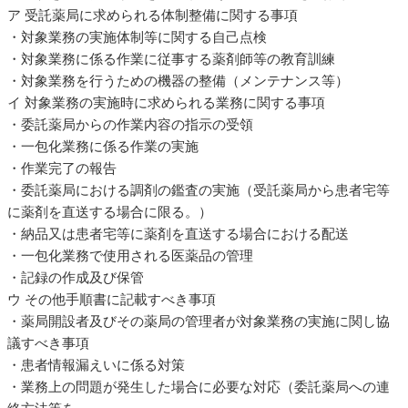
ア 受託薬局に求められる体制整備に関する事項
・対象業務の実施体制等に関する自己点検
・対象業務に係る作業に従事する薬剤師等の教育訓練
・対象業務を行うための機器の整備（メンテナンス等）
イ 対象業務の実施時に求められる業務に関する事項
・委託薬局からの作業内容の指示の受領
・一包化業務に係る作業の実施
・作業完了の報告
・委託薬局における調剤の鑑査の実施（受託薬局から患者宅等
に薬剤を直送する場合に限る。）
・納品又は患者宅等に薬剤を直送する場合における配送
・一包化業務で使用される医薬品の管理
・記録の作成及び保管
ウ その他手順書に記載すべき事項
・薬局開設者及びその薬局の管理者が対象業務の実施に関し協
議すべき事項
・患者情報漏えいに係る対策
・業務上の問題が発生した場合に必要な対応（委託薬局への連