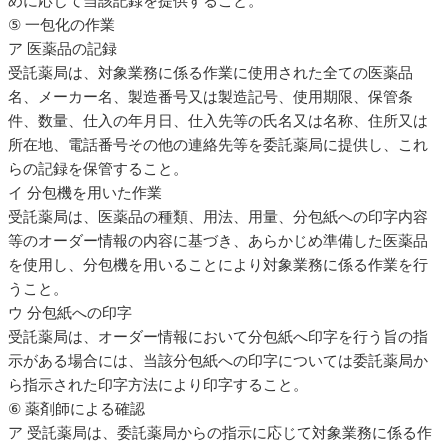
めに応じて当該記録を提供すること。
⑤ 一包化の作業
ア 医薬品の記録
受託薬局は、対象業務に係る作業に使用された全ての医薬品
名、メーカー名、製造番号又は製造記号、使用期限、保管条
件、数量、仕入の年月日、仕入先等の氏名又は名称、住所又は
所在地、電話番号その他の連絡先等を委託薬局に提供し、これ
らの記録を保管すること。
イ 分包機を用いた作業
受託薬局は、医薬品の種類、用法、用量、分包紙への印字内容
等のオーダー情報の内容に基づき、あらかじめ準備した医薬品
を使用し、分包機を用いることにより対象業務に係る作業を行
うこと。
ウ 分包紙への印字
受託薬局は、オーダー情報において分包紙へ印字を行う旨の指
示がある場合には、当該分包紙への印字については委託薬局か
ら指示された印字方法により印字すること。
⑥ 薬剤師による確認
ア 受託薬局は、委託薬局からの指示に応じて対象業務に係る作