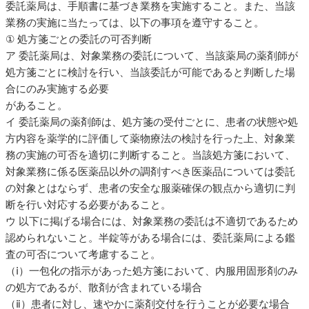
委託薬局は、手順書に基づき業務を実施すること。また、当該
業務の実施に当たっては、以下の事項を遵守すること。
① 処方箋ごとの委託の可否判断
ア 委託薬局は、対象業務の委託について、当該薬局の薬剤師が
処方箋ごとに検討を行い、当該委託が可能であると判断した場
合にのみ実施する必要
があること。
イ 委託薬局の薬剤師は、処方箋の受付ごとに、患者の状態や処
方内容を薬学的に評価して薬物療法の検討を行った上、対象業
務の実施の可否を適切に判断すること。当該処方箋において、
対象業務に係る医薬品以外の調剤すべき医薬品については委託
の対象とはならず、患者の安全な服薬確保の観点から適切に判
断を行い対応する必要があること。
ウ 以下に掲げる場合には、対象業務の委託は不適切であるため
認められないこと。半錠等がある場合には、委託薬局による鑑
査の可否について考慮すること。
（ⅰ）一包化の指示があった処方箋において、内服用固形剤のみ
の処方であるが、散剤が含まれている場合
（ⅱ）患者に対し、速やかに薬剤交付を行うことが必要な場合