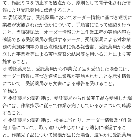
て、転記ミスを防止する観点から、原則として電子化された情
報により受託薬局に伝達すること。
エ 委託薬局は、受託薬局においてオーダー情報に基づき適切に
業務が実施されたか否かについて、手順書に従って確認を行う
こと。当該確認は、オーダー情報ごとに作業工程の実施内容を
確認できる受託薬局が提供するデータ、受託薬局による対象業
務の実施体制等の自己点検結果に係る報告書、受託薬局から独
立した事業者等による実地査察の結果等を用いることにより実
施すること。
オ 委託薬局は、受託薬局から作業完了品を受領した場合には、
オーダー情報に基づき適切に業務が実施されたことを示す情報
について、受託薬局から文書による報告を受けること。
④ 検品
ア 委託薬局の薬剤師は、受託薬局から作業完了品を受領した場
合には、作業指示に従って作業が完了しているかについて確認
すること。
イ 委託薬局の薬剤師は、検品に当たり、オーダー情報及び作業
完了品について、取り違いが生じないよう適切に確認するこ
と。作業完了品について疑義が生じた場合、速やかに受託薬局