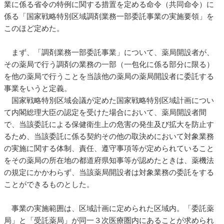
業に係る省令の特例に関する措置を定める命令（共同命令）に
係る「国家戦略特別区域調剤業務一部委託事業の実施要領」を
このほど定めた。
まず、「調剤業務一部委託事業」について、薬局開設者が、
その薬局で行う調剤の業務の一部（一包化に係る部分に限る）
を他の薬局で行うことを当該他の薬局の薬局開設者に委託する
事業をいうと定義。
国家戦略特別区域会議が定めた国家戦略特別区域計画につい
て内閣総理大臣の認定を受けた場合において、薬局開設者間
で、当該委託による保健衛生上の危害の発生及び拡大を防止す
るため、当該委託に係る契約その他の取決めにおいて対象業務
の実施に関する体制、責任、遵守事項等が定められていること
をその薬局の所在地の都道府県知事等が認めたときは、薬機法
の規定にかかわらず、当該薬局開設者は対象業務の委託をする
ことができるものとした。
事業の実施範囲は、区域計画に定められた区域内。「委託薬
局」と「受託薬局」が同一３次医療圏内にあることが求められ