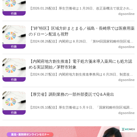
【2026.01.26配信】厚生労働省は１月26日、改正薬機法で規定された
dgsonline
調剤の一部外部委託について検討会を開く。
【“絆”特区】区域方針まとまる／福島・長崎県では医療用薬
のドローン配送も視野
【2024.08.26配信】内閣府は８月26日、「第64回国家戦略特別区域諮
dgsonline
問会議」を開き、“絆”特区の区域方針をまとめた。
【内閣府地方創生推進】電子処方箋未導入薬局にも処方認
める実証開始／茅野市対象
【2024.06.27配信】内閣府地方創生推進事務局は６月26日、制度改革
dgsonline
に関する調査事業で６事業を採択したと公表した。
【厚労省】調剤業務の一部外部委託でQ＆A発出
【2024.05.10配信】厚生労働省は５月９日、「国家戦略特別区域調剤
dgsonline
業務一部委託事業の実施要領に関する質疑応答集（Ｑ＆Ａ）」を発出
した。