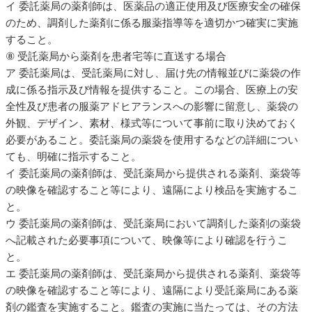
イ 委託薬局の薬剤師は、医薬品の適正使用及び医療安全の確保
のため、調剤した薬剤に係る服薬指導等を適切かつ確実に実施
すること。
⑧ 受託薬局から薬剤を患者宅等に直送する場合
ア 委託薬局は、受託薬局に対し、届け先の情報並びに薬袋の作
成に係る指示及び情報を提供すること。この場合、医療上の安
全性及び患者の服薬アドヒアランスへの影響に留意し、薬袋の
外観、デザイン、素材、様式等について事前に取り決めておく
必要があること。委託薬局の薬袋を使用するなどの詳細につい
ても、明確に指示すること。
イ 委託薬局の薬剤師は、受託薬局から提供される薬剤、薬袋等
の映像を確認すること等により、遠隔により検品を実施するこ
と。
ウ 委託薬局の薬剤師は、受託薬局において調剤した薬剤の薬袋
へ記載された必要事項について、映像等により確認を行うこ
と。
エ 委託薬局の薬剤師は、受託薬局から提供される薬剤、薬袋等
の映像を確認すること等により、遠隔により受託薬局にある薬
剤の鑑査を実施すること。鑑査の実施に当たっては、その方法