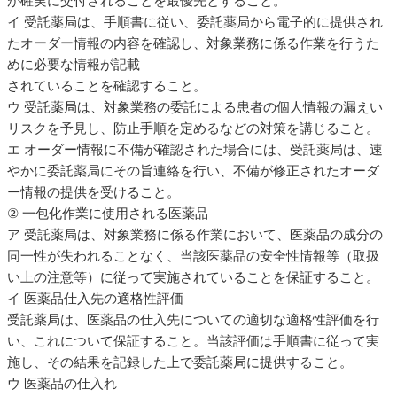
が確実に交付されることを最優先とすること。
イ 受託薬局は、手順書に従い、委託薬局から電子的に提供され
たオーダー情報の内容を確認し、対象業務に係る作業を行うた
めに必要な情報が記載
されていることを確認すること。
ウ 受託薬局は、対象業務の委託による患者の個人情報の漏えい
リスクを予見し、防止手順を定めるなどの対策を講じること。
エ オーダー情報に不備が確認された場合には、受託薬局は、速
やかに委託薬局にその旨連絡を行い、不備が修正されたオーダ
ー情報の提供を受けること。
② 一包化作業に使用される医薬品
ア 受託薬局は、対象業務に係る作業において、医薬品の成分の
同一性が失われることなく、当該医薬品の安全性情報等（取扱
い上の注意等）に従って実施されていることを保証すること。
イ 医薬品仕入先の適格性評価
受託薬局は、医薬品の仕入先についての適切な適格性評価を行
い、これについて保証すること。当該評価は手順書に従って実
施し、その結果を記録した上で委託薬局に提供すること。
ウ 医薬品の仕入れ