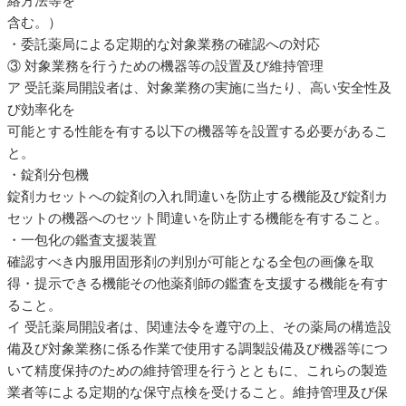
絡方法等を
含む。）
・委託薬局による定期的な対象業務の確認への対応
③ 対象業務を行うための機器等の設置及び維持管理
ア 受託薬局開設者は、対象業務の実施に当たり、高い安全性及
び効率化を
可能とする性能を有する以下の機器等を設置する必要があるこ
と。
・錠剤分包機
錠剤カセットへの錠剤の入れ間違いを防止する機能及び錠剤カ
セットの機器へのセット間違いを防止する機能を有すること。
・一包化の鑑査支援装置
確認すべき内服用固形剤の判別が可能となる全包の画像を取
得・提示できる機能その他薬剤師の鑑査を支援する機能を有す
ること。
イ 受託薬局開設者は、関連法令を遵守の上、その薬局の構造設
備及び対象業務に係る作業で使用する調製設備及び機器等につ
いて精度保持のための維持管理を行うとともに、これらの製造
業者等による定期的な保守点検を受けること。維持管理及び保