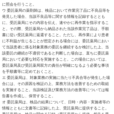
に照会を行うこと。
ウ 委託薬局の薬剤師は、検品において作業完了品に不良品等を
発見した場合、当該不良品等に関する情報を記録するととも
に、受託薬局にその内容を伝え、速やかに再作業を指示するこ
と。その際、受託薬局から納品された当該作業完了品は、手順
書に従い受託薬局に返還すること。ただし、再作業により患者
に不利益が生じることが想定される場合には、委託薬局におい
て当該患者に係る対象業務の委託を継続するか検討した上、当
該委託の継続が不適切であると判断した場合は、直ちに委託薬
局において必要な対応を実施すること。この場合においては、
委託薬局及び受託薬局双方の責任が明確になるよう必要な事項
を手順書等に定めておくこと。
エ 委託薬局は、対象業務の実施に当たり不具合等が発生した場
合には、その原因を検証の上、業務方法を改善するための取組
を実施すること。当該検証及び業務方法の改善等については報
告書を作成し、保管すること。
オ 委託薬局は、検品の結果について、日時・内容・実施者等の
情報とともに文書等に記録した上、受託薬局に提供すること。