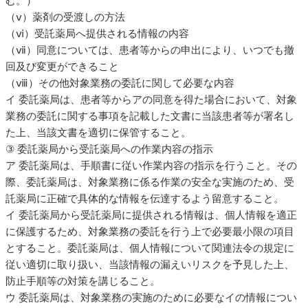
む。）
（ⅴ）薬剤の受渡しの方法
（ⅵ）受託薬局へ提供される情報の内容
（ⅶ）同意については、患者等からの申出により、いつでも撤
回及び変更ができること
（ⅷ）その他対象業務の委託に関して必要な内容
イ 委託薬局は、患者等からアの同意を得た場合において、対象
業務の委託に関する事項を記載した文書に当該患者等が署名し
た上、当該文書を適切に保管すること。
③ 委託薬局から受託薬局への作業内容の指示
ア 委託薬局は、手順書に従い作業内容の指示を行うこと。その
際、委託薬局は、対象業務に係る作業の安全な実施のため、受
託薬局に正確で具体的な情報を伝達するよう留意すること。
イ 委託薬局から受託薬局に提供される情報は、個人情報を適正
に保護するため、対象業務の委託を行う上で必要最小限の項目
とすること。委託薬局は、個人情報について関連法令の規定に
従い適切に取り扱い、当該情報の漏えいリスクを予見した上、
防止手順等の対策を講じること。
ウ 委託薬局は、対象業務の実施のために必要なイの情報につい