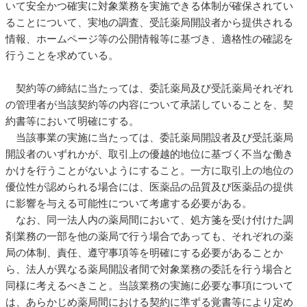
いて安全かつ確実に対象業務を実施できる体制が確保されてい
ることについて、実地の調査、受託薬局開設者から提供される
情報、ホームページ等の公開情報等に基づき、適格性の確認を
行うことを求めている。
契約等の締結に当たっては、委託薬局及び受託薬局それぞれ
の管理者が当該契約等の内容について承諾していることを、契
約書等において明確にする。
当該事業の実施に当たっては、委託薬局開設者及び受託薬局
開設者のいずれかが、取引上の優越的地位に基づく不当な働き
かけを行うことがないようにすること。一方に取引上の地位の
優位性が認められる場合には、医薬品の品質及び医薬品の提供
に影響を与える可能性について考慮する必要がある。
なお、同一法人内の薬局間において、処方箋を受け付けた調
剤業務の一部を他の薬局で行う場合であっても、それぞれの薬
局の体制、責任、遵守事項等を明確にする必要があることか
ら、法人が異なる薬局開設者間で対象業務の委託を行う場合と
同様に考えるべきこと。当該業務の実施に必要な事項について
は、あらかじめ薬局間における契約に準ずる覚書等により定め