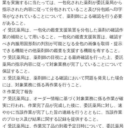
業を実施するに当たっては、一包化された薬剤が委託薬局から
指示された内容に従って分包されていること及び分包紙へ印字
等がなされていることについて、薬剤師による確認を行う必要
があること。
イ 受託薬局は、一包化の鑑査支援装置を分包した薬剤の確認作
業の補助として用いること。一包化の鑑査支援装置は、確認す
べき内服用固形剤の判別が可能となる全包の画像を取得・提示
できる機能その他薬剤師の鑑査を支援する機能を有すること。
ウ 受託薬局は、薬剤師の目視による最終確認を行った上、委託
薬局の指示内容に従って対象業務が完了していることについて
保証すること。
エ 受託薬局は、薬剤師による確認において問題を発見した場合
には、対象業務に係る再作業を行うこと。
⑦ 作業完了報告
ア 受託薬局は、オーダー情報に基づく対象業務に係る作業が確
実に行われ、作業完了品が完成した後に、委託薬局に対し、速
やかに当該作業が完了した旨の連絡を行うとともに、当該作業
のプロセス及び結果に関する記録を提供すること。
イ 受託薬局は、作業完了品の到着予定日時について、委託薬局