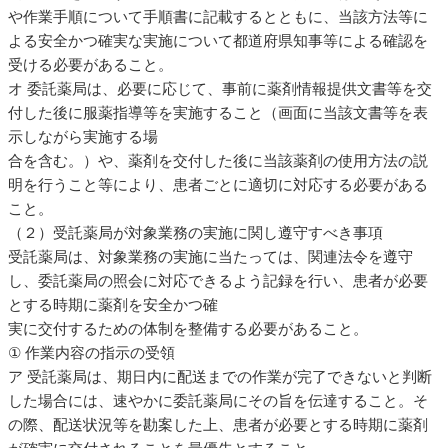
や作業手順について手順書に記載するとともに、当該方法等に
よる安全かつ確実な実施について都道府県知事等による確認を
受ける必要があること。
オ 委託薬局は、必要に応じて、事前に薬剤情報提供文書等を交
付した後に服薬指導等を実施すること（画面に当該文書等を表
示しながら実施する場
合を含む。）や、薬剤を交付した後に当該薬剤の使用方法の説
明を行うこと等により、患者ごとに適切に対応する必要がある
こと。
（２）受託薬局が対象業務の実施に関し遵守すべき事項
受託薬局は、対象業務の実施に当たっては、関連法令を遵守
し、委託薬局の照会に対応できるよう記録を行い、患者が必要
とする時期に薬剤を安全かつ確
実に交付するための体制を整備する必要があること。
① 作業内容の指示の受領
ア 受託薬局は、期日内に配送までの作業が完了できないと判断
した場合には、速やかに委託薬局にその旨を伝達すること。そ
の際、配送状況等を勘案した上、患者が必要とする時期に薬剤