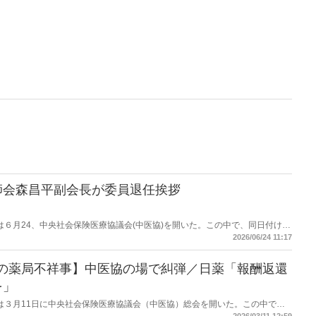
師会森昌平副会長が委員退任挨拶
労働省は６月24、中央社会保険医療協議会(中医協)を開いた。この中で、同日付けで
会長の森昌平氏が退任に際し挨拶をした。
2026/06/24 11:17
下の薬局不祥事】中医協の場で糾弾／日薬「報酬返還
を」
労働省は３月11日に中央社会保険医療協議会（中医協）総会を開いた。この中で日
、ウエルシアホールディングスのグループ会社であるコクミンの不祥事につい