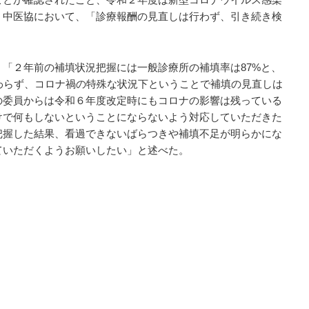
、中医協において、「診療報酬の見直しは行わず、引き続き検
「２年前の補填状況把握には一般診療所の補填率は87%と、
わらず、コロナ禍の特殊な状況下ということで補填の見直しは
の委員からは令和６年度改定時にもコロナの影響は残っている
けで何もしないということにならないよう対応していただきた
把握した結果、看過できないばらつきや補填不足が明らかにな
ていただくようお願いしたい」と述べた。