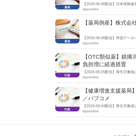
【2026.08.06配信】日本
関する要望書」を厚生労働省 医
dgsonline
【薬局倒産】株式会
【2026.08.06配信】帝国
止し、自己破産申請の準備に入
dgsonline
【OTC類似薬】鎮痛
負担増に経過措置
【2026.08.05配信】厚生
検討会」を開催。「中間とりま
dgsonline
し、令和８年秋頃を目途に結論
【健康増進支援薬局
／パブコメ
【2026.08.04配信】厚生
した。受診勧奨を行った後に、
dgsonline
る情報を提供した回数を知事に