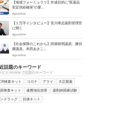
【地域フォーミュラリ】作成目的に“医薬品
安定供給確保”の要...
dgsonline
【１万字インタビュー】安川孝志薬剤管理官
に聞く
dgsonline
【社会保障のこれから】田畑裕明議員、勝目
康議員、本田あきこ...
dgsonline
近話題のキーワード
ビズ on-line で話題のキーワード
CR検査キット
コロナ
アライ
大正製薬
原検査キット
連携強化加算
薬剤師国家試験
ンドラッグ
抗体キット