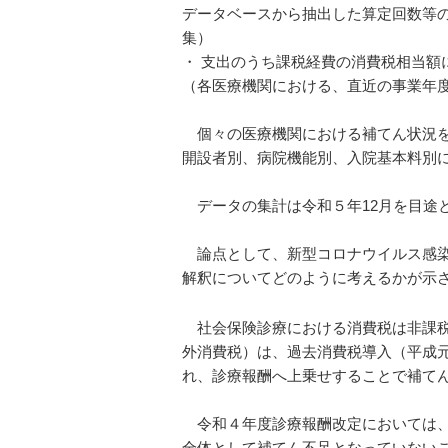
データベースから抽出した算定回数等
集）
・ 支出のうち課税経費の消費税相当額
（各医療機関における、直近の事業年
個々の医療機関における補てん状況を
開設者別、病院機能別、入院基本料別
データの集計は令和５年12月を目途
論点として、新型コロナウイルス感染
解釈についてどのように考えるかが示
社会保険診療における消費税は非課税
外消費税）は、過去消費税導入（平成元
れ、診療報酬へ上乗せすることで補て
令和４年度診療報酬改定においては、
全体として補てん不足となっていない