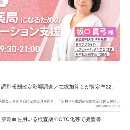
調剤報酬改定影響調査／在総加算２が算定率22.
保険薬局協会は８月６日に定例会見を開き、「令和８年度調剤報酬改定に係る保険薬
た。在宅分野では、在宅薬学総合体制加算2の算定率が22.1％から3.3％へ大
2026/08/06 16:52
穿刺血を用いる検査薬のOTC化等で要望書