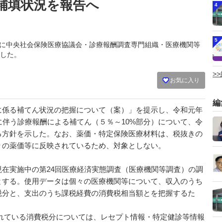
補填状況を報告へ
4
5
0月4日に中央社会保険医療協議会・診療報酬調査専門組織・医療機関等
した。
>
お気に入り
編
係る補てん状況の把握について（案）」を提示し、令和元年
に伴う診療報酬による補てん（５％～10%部分）について、令
る方針を示した。なお、薬価・特定保険医療材料は、税抜きの
々の薬価等に反映されているため、対象としない。
在実施中の第24回医療経済実態調査（医療機関等調査）の調
とする。使用データは個々の医療機関等について、収入のうち
税分と、支出のうち課税経費の消費税相当額とを把握するた
れている消費税分については、レセプト情報・特定健診等情報