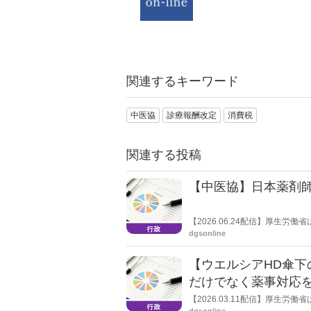
関連するキーワード
中医協
診療報酬改定
消費税
関連する投稿
【中医協】日本薬剤
【2026.06.24配信】厚生
委員を退任する日本薬剤師会副
dgsonline
【ウエルシアHD傘
だけでなく薬事対応
【2026.03.11配信】厚生
本薬剤師会副会長の森昌平氏は