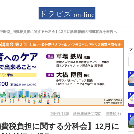
中医協_消費税負担に関する分科会】12月に診療報酬の補填状況を報告へ
ラ
1
2
中医協(136)
診療報酬改定(20)
消費税(3)
3
消費税負担に関する分科会】12月に