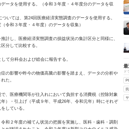
のデータを使用する。（令和３年度・４年度分のデータを収
については、第24回医療経済実態調査のデータを使用する。
度（令和３年度・４年度）のデータを収集）
推計し、医療経済実態調査の損益状況の集計区分と同様に、
に区分して比較する。
として分科会および総会に報告する。
最
ドラ
症の影響や昨今の物価高騰の影響を踏まえ、データの分析や
された。
P
抗
で、医療機関等が仕入れにおいて負担する消費税（控除対象
サ
年）・引上げ（平成９年、平成26年、令和元年）時にそれぞ
んをしている。
令和２年度の補てん状況の把握を実施し、医科・歯科・調剤
ことが確認されたこと、令和２年度は新型コロナウイルス感染