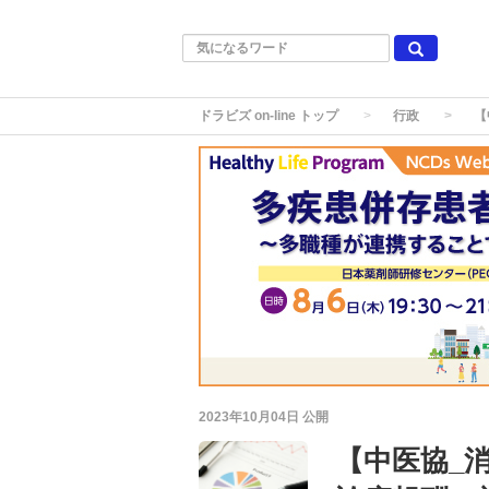
ドラビズ on-line トップ
行政
【
2023年10月04日
公開
【中医協_