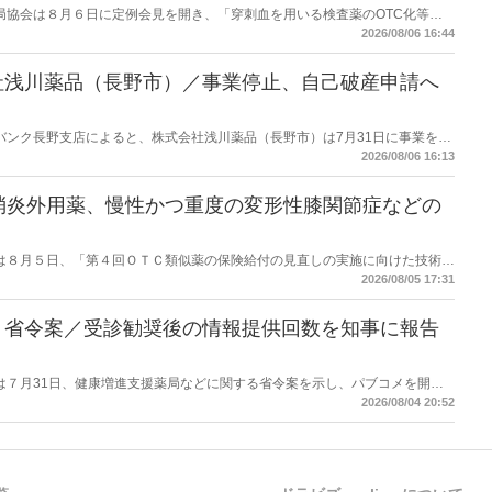
保険薬局協会は８月６日に定例会見を開き、「穿刺血を用いる検査薬のOTC化等に
薬局長宛に提出したことを説明した。
2026/08/06 16:44
社浅川薬品（長野市）／事業停止、自己破産申請へ
データバンク長野支店によると、株式会社浅川薬品（長野市）は7月31日に事業を停
った。
2026/08/06 16:13
消炎外用薬、慢性かつ重度の変形性膝関節症などの
労働省は８月５日、「第４回ＯＴＣ類似薬の保険給付の見直しの実施に向けた技術的
とめ（案）」を提示し了承した。今後、社会保障審議会医療保険部会等に報告
2026/08/05 17:31
を得る予定。
】省令案／受診勧奨後の情報提供回数を知事に報告
労働省は７月31日、健康増進支援薬局などに関する省令案を示し、パブコメを開始
当該医療機関や連携機関に対して、利用者の相談内容や薬剤及び医薬品に関す
2026/08/04 20:52
報告する事項とする。