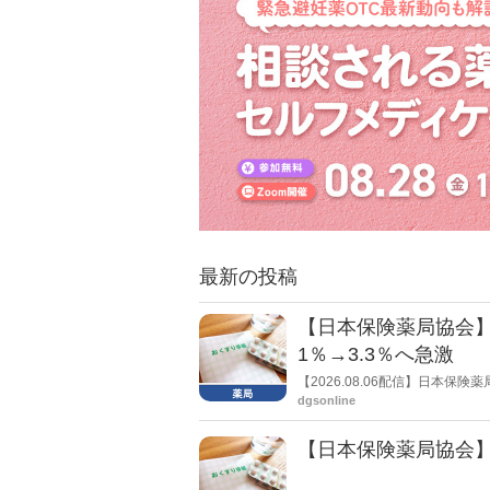
最新の投稿
【日本保険薬局協会】
1％→3.3％へ急激
【2026.08.06配信】日本
局への影響」の調査結果を公表し
dgsonline
きく低下した。
【日本保険薬局協会】