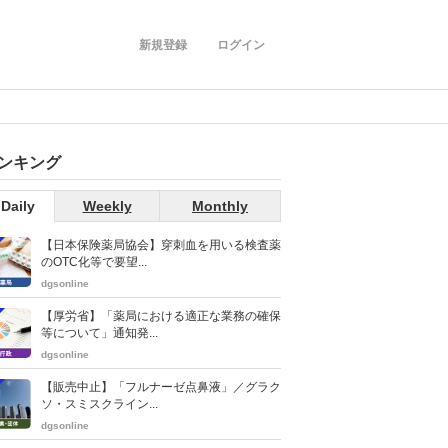
新規登録
ログイン
ンキング
Daily
Weekly
Monthly
【日本保険薬局協会】穿刺血を用いる検査薬
のOTC化等で要望...
dgsonline
【厚労省】「薬局における適正な業務の確保
等について」通知発...
dgsonline
【販売中止】「フルナーゼ点鼻液」／グラク
ソ・スミスクライン...
dgsonline