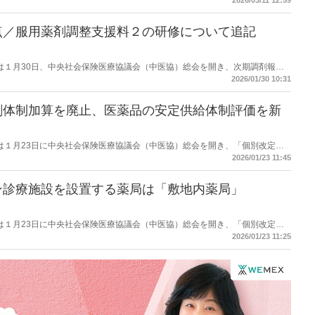
2026/03/11 12:59
還だけでなく薬事上の対応を」と求めた。
点／服用薬剤調整支援料２の研修について追記
労働省は１月30日、中央社会保険医療協議会（中医協）総会を開き、次期調剤報酬
短冊の修正点を議題とした。調剤報酬に関しては、服用薬剤調整支援料２の研
2026/01/30 10:31
剤体制加算を廃止、医薬品の安定供給体制評価を新
労働省は１月23日に中央社会保険医療協議会（中医協）総会を開き、「個別改定項
とした。項目を列記するもので点数は未定。後発薬調剤体制加算を廃止し、医
2026/01/23 11:45
するとした。
ン診療施設を設置する薬局は「敷地内薬局」
労働省は１月23日に中央社会保険医療協議会（中医協）総会を開き、「個別改定項
とした。項目を列記するもので点数は未定。保険薬局と同一敷地内においてオ
2026/01/23 11:25
る場合、当該保険薬局は敷地内薬局が算定する「特別調剤基本料Ａ」を算定す