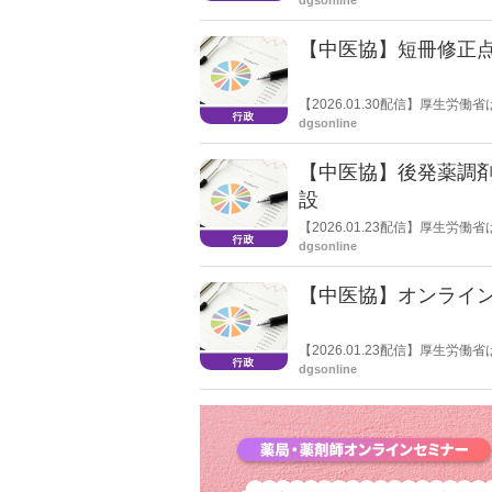
dgsonline
て特別にコメントし、「報酬返
【中医協】短冊修正
【2026.01.30配信】厚生
改定の個別改定項目、いわゆる
dgsonline
修について追記した。
【中医協】後発薬調
設
【2026.01.23配信】厚生
目について（その１）」を議題
dgsonline
薬品の安定供給体制評価を新設
【中医協】オンライ
【2026.01.23配信】厚生
目について（その１）」を議題
dgsonline
ンライン診療受診施設を設置す
るとした。