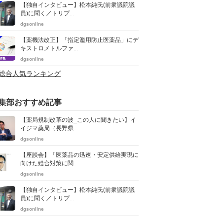
【独自インタビュー】松本純氏(前衆議院議
員)に聞く／トリプ...
dgsonline
【薬機法改正】「指定濫用防止医薬品」にデ
キストロメトルファ...
dgsonline
>総合人気ランキング
集部おすすめ記事
【薬局規制改革の波_この人に聞きたい】イ
イジマ薬局（長野県...
dgsonline
【座談会】「医薬品の迅速・安定供給実現に
向けた総合対策に関...
dgsonline
【独自インタビュー】松本純氏(前衆議院議
員)に聞く／トリプ...
dgsonline