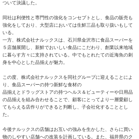
ついて決議した。
同社は利便性と専門性の強化をコンセプトとし、食品の販売も
強化をしており、大型店においては生鮮三品も取り扱いもして
いる。
一方、株式会社ナルックスは、石川県金沢市に食品スーパーを
５店舗展開し、新鮮でおいしい食品にこだわり、創業以来地域
に暮らす方々に支持されている。中でもとれたての近海魚の刺
身を中心とした品揃えが魅力。
この度、株式会社ナルックスを同社グループに迎えることによ
り、食品スーパーの持つ新鮮な食材の
品揃えとドラッグストアの持つヘルス＆ビューティーや日用品
の品揃えを組み合わせることで、顧客にとってより一層愛顧し
てもらえる店作りができると判断し、子会社化することとし
た。
今後ナルックスの店舗はお互いの強みを生かした、さらに買い
物のしやすい店舗への改装を計画している。また、福井県のク