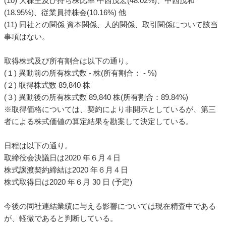
(10) 大株主及び持ち株比率 中西茂宏(48.02%)、中西茂和
(18.95%)、従業員持株会(10.16%) 他
(11) 同社との関係 資本関係、人的関係、取引関係について該当
事項はない。
取得株式及び所有割合は以下の通り。
(１) 異動前の所有株式数 - 株(所有割合： - %)
(２) 取得株式数 89,840 株
(３) 異動後の所有株式数 89,840 株(所有割合：89.84%)
※取得価格については、契約により非開示としているが、第三
者による株式価値の算定結果を勘案して決定している。
日程は以下の通り。
取締役会決議日は2020 年６月４日
株式譲渡契約締結は2020 年６月４日
株式取得日は2020 年６月 30 日 (予定)
今後の同社連結業績に与える影響については現在精査中である
が、軽微であると判断している。