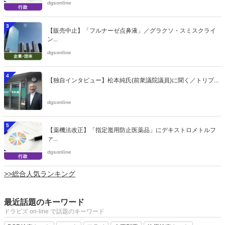
dgsonline
3
【販売中止】「フルナーゼ点鼻液」／グラクソ・スミスクライ
ン...
dgsonline
4
【独自インタビュー】松本純氏(前衆議院議員)に聞く／トリプ...
dgsonline
5
【薬機法改正】「指定濫用防止医薬品」にデキストロメトルフ
ァ...
dgsonline
>>総合人気ランキング
最近話題のキーワード
ドラビズ on-line で話題のキーワード