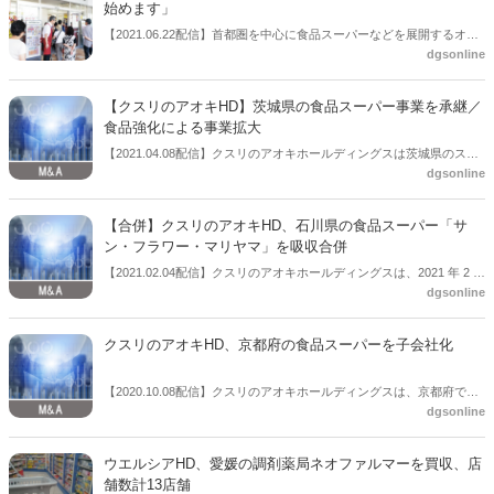
始めます」
【2021.06.22配信】首都圏を中心に食品スーパーなどを展開するオー
dgsonline
ケー（売上高5000億円）は、22日までに2021年３月期の業績を公表。
今後の経営課題も示した。その中で、「オーケー薬局を始めます」と
記述し、処方箋調剤の取り扱いによって利便性を拡充していく方針を
【クスリのアオキHD】茨城県の食品スーパー事業を承継／
明らかにした。
食品強化による事業拡大
【2021.04.08配信】クスリのアオキホールディングスは茨城県のスー
dgsonline
パーマルモの食品スーパー事業をグループ内に承継する。会社分割に
より、同社子会社のナルックスに統合する。
【合併】クスリのアオキHD、石川県の食品スーパー「サ
ン・フラワー・マリヤマ」を吸収合併
【2021.02.04配信】クスリのアオキホールディングスは、2021 年 2 月
dgsonline
4 日開催の取締役会において、子会社であるクスリのアオキが有限会
社サン・フラワー・マリヤマを 2021 年 5 月 21 日付で吸収合併するこ
とを決議した。
クスリのアオキHD、京都府の食品スーパーを子会社化
【2020.10.08配信】クスリのアオキホールディングスは、京都府で食
dgsonline
品スーパーを８店舗展開するフクヤの株式を取得し、子会社化すると
発表した。食品スーパーの持つ新鮮な食材の品揃えを取り込むと同時
に、京都北部地区におけるドミナント強化にもつなげたい考え。
ウエルシアHD、愛媛の調剤薬局ネオファルマーを買収、店
舗数計13店舗