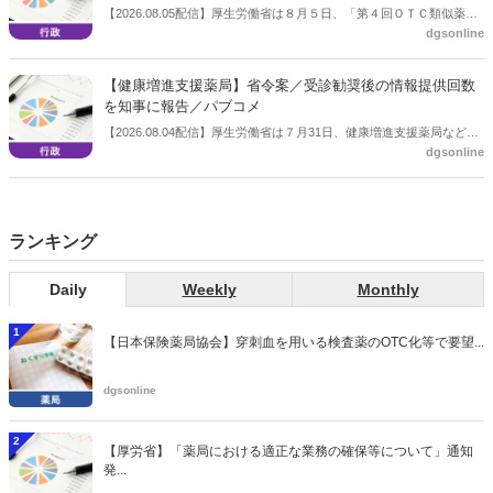
【2026.08.05配信】厚生労働省は８月５日、「第４回ＯＴＣ類似薬の
dgsonline
保険給付の見直しの実施に向けた技術的検討会」を開催。「中間とり
まとめ（案）」を提示し了承した。今後、社会保障審議会医療保険部
会等に報告し、令和８年秋頃を目途に結論を得る予定。
【健康増進支援薬局】省令案／受診勧奨後の情報提供回数
を知事に報告／パブコメ
【2026.08.04配信】厚生労働省は７月31日、健康増進支援薬局などに
dgsonline
関する省令案を示し、パブコメを開始した。受診勧奨を行った後に、
当該医療機関や連携機関に対して、利用者の相談内容や薬剤及び医薬
品に関する情報を提供した回数を知事に報告する事項とする。
ランキング
Daily
Weekly
Monthly
1
【日本保険薬局協会】穿刺血を用いる検査薬のOTC化等で要望...
dgsonline
2
【厚労省】「薬局における適正な業務の確保等について」通知
発...