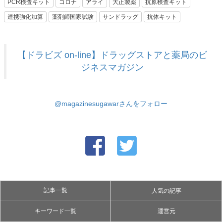
PCR検査キット
コロナ
アライ
大正製薬
抗原検査キット
連携強化加算
薬剤師国家試験
サンドラッグ
抗体キット
【ドラビズ on-line】ドラッグストアと薬局のビ
ジネスマガジン
@magazinesugawarさんをフォロー
記事一覧
人気の記事
キーワード一覧
運営元