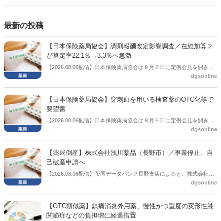
側の議員も多く、ある意味で決定事項の中でしか意見発信しづらい面
もある。個々の議員はどんなビジョンを描いているのか。本紙では座
談会を開いた。
最新の投稿
【日本保険薬局協会】調剤報酬改定影響調査／在総加算２
が算定率22.1％→3.3％へ急激
【2026.08.06配信】日本保険薬局協会は８月６日に定例会見を開き、
dgsonline
「令和８年度調剤報酬改定に係る保険薬局への影響」の調査結果を公
表した。在宅分野では、在宅薬学総合体制加算2の算定率が22.1％から
3.3％へ大きく低下した。
【日本保険薬局協会】穿刺血を用いる検査薬のOTC化等で
要望書
【2026.08.06配信】日本保険薬局協会は８月６日に定例会見を開き、
dgsonline
「穿刺血を用いる検査薬のOTC化等に関する要望書」を厚生労働省 医
薬局長宛に提出したことを説明した。
【薬局倒産】株式会社浅川薬品（長野市）／事業停止、自
己破産申請へ
【2026.08.06配信】帝国データバンク長野支店によると、株式会社浅
dgsonline
川薬品（長野市）は7月31日に事業を停止し、自己破産申請の準備に
入った。
【OTC類似薬】鎮痛消炎外用薬、慢性かつ重度の変形性膝
関節症などの負担増に経過措置