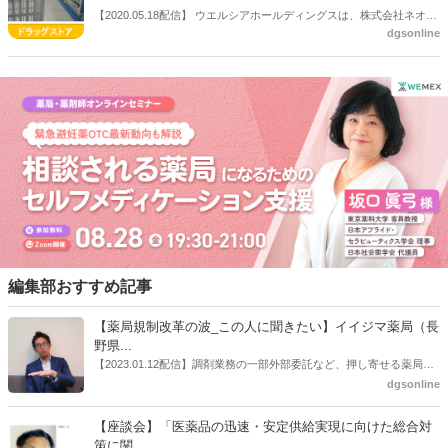
【2020.05.18配信】 ウエルシアホールディングスは、株式会社ネオフ
dgsonline
ァルマーと株式会社サミットの株式取得し、子会社化すると発表し
た。ネオファルマーは愛知県に調剤薬局を10店舗（年商12億円）、サ
ミット（年商７億円）は調剤薬局を3店舗運営している。
編集部おすすめ記事
【薬局規制改革の波_この人に聞きたい】イイジマ薬局（長
野県...
【2023.01.12配信】調剤業務の一部外部委託など、押し寄せる薬局業
界への規制改革の波。この規制改革の波を薬局業界はどう受け止めた
dgsonline
らいいのか。薬局業界関係者の中にも迷いがある人も少なくないので
はないだろうか。本紙ではこうした問題について、厚労省「薬局薬剤
【座談会】「医薬品の迅速・安定供給実現に向けた総合対
師の業務及び薬局の機能に関するワーキンググループ」に参考人とし
策に関...