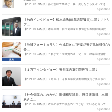
ても出席していたイイジマ薬局（長野県上田市）開設者である飯島裕
【2023.07.09配信】ある意味で業界が一喜一憂しながら見守ってきた
也氏に聞いた。
厚労省「医薬品の迅速・安定供給実現に向けた総合対策に関する有識
dgsonline
者検討会」。10カ月にわたり13回の会議が開催され、６月12日に報告
書がとりまとめられた。ドラビズon-lineでは検討会を総括する目的で
【独自インタビュー】松本純氏(前衆議院議員)に聞く／トリ
厚労省医政局医薬産業振興・医療情報企画課長（医薬産業振興・医療
プ...
情報企画課セルフケア・セルフメディケーション推進室長併任）安藤
【2023.09.14配信】昨年10月、自民党神奈川県連は松本純前衆議院議
公一氏や青山学院大学名誉教授の三村優美子氏、 日本保険薬局協会医
員を「自民党神奈川1区」（横浜市中区・磯子区・金沢区）の支部長
dgsonline
薬品流通・ＯＴＣ検討委員会副委員長の原靖明氏を交えた座談会を実
に選出した。「1区支部長」は、次期衆院選挙で神奈川1区自民党公認
施した。
候補の前提となるもの。薬剤師に関わる政策に広く・深く関わってき
【地域フォーミュラリ】作成目的に“医薬品安定供給確保”の
た同氏の復活に向けた薬剤師業界の期待には熱いものがある。不透明
要...
感の払拭できない医療・介護・障害者サービスのトリプル改定等へ
【2023.10.24配信】これまで「医療費の適正化」や「標準薬物治療の
の、薬剤師業界の強い危機感の裏返しといってもいいだろう。本稿で
推進」などが目的とされることが多かった地域フォーミュラリの作
dgsonline
は松本氏にインタビューした。
成。ここに、明らかにもう１つの理由が追加されるようになってき
た。医薬品の安定供給確保だ。10月22日に開かれた「日本フォーミュ
【１万字インタビュー】安川孝志薬剤管理官に聞く
ラリ学会学術総会」で一般演題発表した飯田下伊那薬剤師会（長野県
飯田市）は、会員薬局から安定供給確保への強い要望があったことを
【2024.02.26配信】２月14日、令和６年度調剤報酬改定が答申され
受け、安定供給確保が見込めるPPI３成分について銘柄を含めて選定
た。本紙では、厚生労働省保険局医療課・薬剤管理官の安川孝志氏
dgsonline
したとした。
に、薬局に関係する調剤報酬改定の部分についてインタビューした。
【社会保障のこれから】田畑裕明議員、勝目康議員、本田
あきこ...
【2025.05.13配信】政策の最大の争点の１つとなっていると言っても
よいのが社会保障のこれからのあり方だ。特に与党では、政府関係者
dgsonline