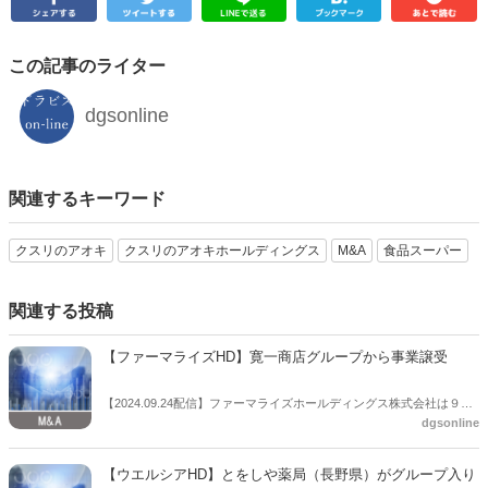
この記事のライター
dgsonline
関連するキーワード
クスリのアオキ
クスリのアオキホールディングス
M&A
食品スーパー
関連する投稿
【ファーマライズHD】寛一商店グループから事業譲受
【2024.09.24配信】ファーマライズホールディングス株式会社は９月
dgsonline
24日、寛一商店グループから一部の事業を譲受すると発表した。寛一
商店株式会社（京都市）ほか８社は今年７月、東京地裁に会社更生法
の適用を申請し、保全管理命令を受けていた。コロナ禍で業績が悪
【ウエルシアHD】とをしや薬局（長野県）がグループ入り
化、返済資金の捻出困難になったことが背景で、寛一商店は「可及的