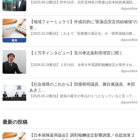
情報企画課セルフケア・セルフメディケーション推進室長併任）安藤
【2023.09.14配信】昨年10月、自民党神奈川県連は松本純前衆議院議
公一氏や青山学院大学名誉教授の三村優美子氏、 日本保険薬局協会医
員を「自民党神奈川1区」（横浜市中区・磯子区・金沢区）の支部長
dgsonline
薬品流通・ＯＴＣ検討委員会副委員長の原靖明氏を交えた座談会を実
に選出した。「1区支部長」は、次期衆院選挙で神奈川1区自民党公認
施した。
候補の前提となるもの。薬剤師に関わる政策に広く・深く関わってき
【地域フォーミュラリ】作成目的に“医薬品安定供給確保”の
た同氏の復活に向けた薬剤師業界の期待には熱いものがある。不透明
要...
感の払拭できない医療・介護・障害者サービスのトリプル改定等へ
【2023.10.24配信】これまで「医療費の適正化」や「標準薬物治療の
の、薬剤師業界の強い危機感の裏返しといってもいいだろう。本稿で
推進」などが目的とされることが多かった地域フォーミュラリの作
dgsonline
は松本氏にインタビューした。
成。ここに、明らかにもう１つの理由が追加されるようになってき
た。医薬品の安定供給確保だ。10月22日に開かれた「日本フォーミュ
【１万字インタビュー】安川孝志薬剤管理官に聞く
ラリ学会学術総会」で一般演題発表した飯田下伊那薬剤師会（長野県
飯田市）は、会員薬局から安定供給確保への強い要望があったことを
【2024.02.26配信】２月14日、令和６年度調剤報酬改定が答申され
受け、安定供給確保が見込めるPPI３成分について銘柄を含めて選定
た。本紙では、厚生労働省保険局医療課・薬剤管理官の安川孝志氏
dgsonline
したとした。
に、薬局に関係する調剤報酬改定の部分についてインタビューした。
【社会保障のこれから】田畑裕明議員、勝目康議員、本田
あきこ...
【2025.05.13配信】政策の最大の争点の１つとなっていると言っても
よいのが社会保障のこれからのあり方だ。特に与党では、政府関係者
dgsonline
側の議員も多く、ある意味で決定事項の中でしか意見発信しづらい面
もある。個々の議員はどんなビジョンを描いているのか。本紙では座
談会を開いた。
最新の投稿
【日本保険薬局協会】調剤報酬改定影響調査／在総加算２