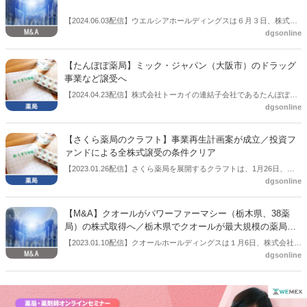
速やかにスポンサーを選定する」方針としていたもの。
【2024.06.03配信】ウエルシアホールディングスは６月３日、株式会
dgsonline
社とをしや薬局がウエルシアグループの一員に参加したと公表した。
【たんぽぽ薬局】ミック・ジャパン（大阪市）のドラッグ
事業など譲受へ
【2024.04.23配信】株式会社トーカイの連結子会社であるたんぽぽ薬
dgsonline
局株式会社（岐阜市）は４月22日、株式会社ミック・ジャパン（大阪
市）との間で、ミック・ジャパンが展開するリハビリデイサービス事
業、ドラッグストア事業などの各事業の譲り受けについて基本合意に
【さくら薬局のクラフト】事業再生計画案が成立／投資フ
至ったと公表した。
ァンドによる全株式譲受の条件クリア
【2023.01.26配信】さくら薬局を展開するクラフトは、1月26日、事
dgsonline
業再生計画案が成立したと公表した。2022年10月14日には、取引金融
機関の同意を得て事業計画案が成立することなどを条件として、日本
産業推進機構グループ（NSSKグループ）から経営支援を受けること
【M&A】クオールがパワーファーマシー（栃木県、38薬
を公表していた。
局）の株式取得へ／栃木県でクオールが最大規模の薬局企
業に
【2023.01.10配信】クオールホールディングスは１月6日、株式会社パ
dgsonline
ワーファーマシーの株式取得に関して株式譲渡契約書を締結したと公
表した。