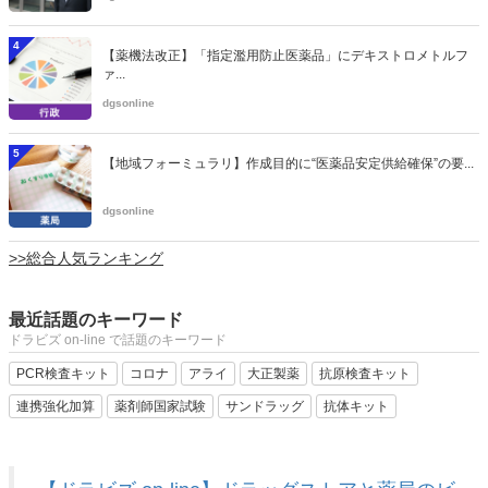
4
【薬機法改正】「指定濫用防止医薬品」にデキストロメトルフ
ァ...
dgsonline
5
【地域フォーミュラリ】作成目的に“医薬品安定供給確保”の要...
dgsonline
>>総合人気ランキング
最近話題のキーワード
ドラビズ on-line で話題のキーワード
PCR検査キット
コロナ
アライ
大正製薬
抗原検査キット
連携強化加算
薬剤師国家試験
サンドラッグ
抗体キット