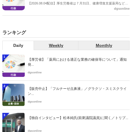
【2026.08.04配信】厚生労働省は７月31日、健康増進支援薬局などに
dgsonline
関する省令案を示し、パブコメを開始した。受診勧奨を行った後に、
当該医療機関や連携機関に対して、利用者の相談内容や薬剤及び医薬
品に関する情報を提供した回数を知事に報告する事項とする。
ランキング
Daily
Weekly
Monthly
1
【厚労省】「薬局における適正な業務の確保等について」通知
発...
dgsonline
2
【販売中止】「フルナーゼ点鼻液」／グラクソ・スミスクライ
ン...
dgsonline
3
【独自インタビュー】松本純氏(前衆議院議員)に聞く／トリプ...
dgsonline