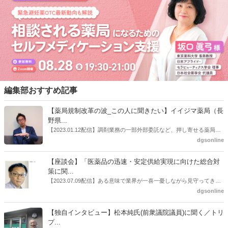
編集部おすすめ記事
【薬局規制改革の波_この人に聞きたい】イイジマ薬局（長
野県...
【2023.01.12配信】調剤業務の一部外部委託など、押し寄せる薬局業
界への規制改革の波。この規制改革の波を薬局業界はどう受け止めた
dgsonline
らいいのか。薬局業界関係者の中にも迷いがある人も少なくないので
はないだろうか。本紙ではこうした問題について、厚労省「薬局薬剤
【座談会】「医薬品の迅速・安定供給実現に向けた総合対
師の業務及び薬局の機能に関するワーキンググループ」に参考人とし
策に関...
ても出席していたイイジマ薬局（長野県上田市）開設者である飯島裕
【2023.07.09配信】ある意味で業界が一喜一憂しながら見守ってきた
也氏に聞いた。
厚労省「医薬品の迅速・安定供給実現に向けた総合対策に関する有識
dgsonline
者検討会」。10カ月にわたり13回の会議が開催され、６月12日に報告
書がとりまとめられた。ドラビズon-lineでは検討会を総括する目的で
【独自インタビュー】松本純氏(前衆議院議員)に聞く／トリ
厚労省医政局医薬産業振興・医療情報企画課長（医薬産業振興・医療
プ...