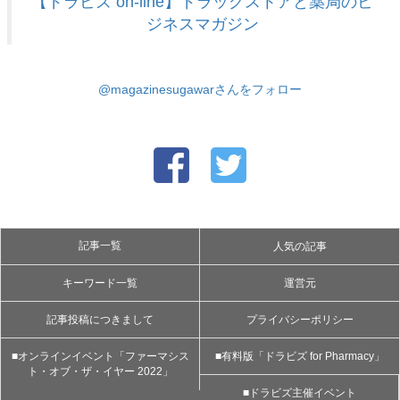
【ドラビズ on-line】ドラッグストアと薬局のビ
ジネスマガジン
@magazinesugawarさんをフォロー
記事一覧
人気の記事
キーワード一覧
運営元
記事投稿につきまして
プライバシーポリシー
■オンラインイベント「ファーマシス
■有料版「ドラビズ for Pharmacy」
ト・オブ・ザ・イヤー 2022」
■ドラビズ主催イベント