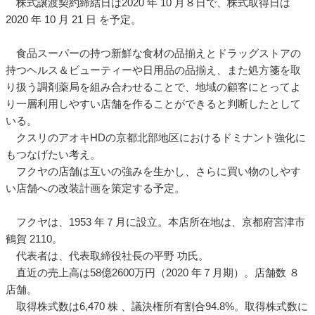
株式譲渡契約締結日は2020 年 10 月８日で、株式取得日は
2020 年 10 月 21 日 を予定。
食品スーパーの持つ新鮮な食材の品揃えとドラッグストアの
持つヘルス＆ビューティーや日用品の品揃え、また処方箋を取
り扱う調剤薬局を組み合わせることで、地域の顧客にとってよ
り一層利用しやすい店舗を作ることができると判断したとして
いる。
クスリのアオキHDの京都北部地区におけるドミナント強化に
もつなげたい考え。
フクヤの店舗は互いの強みを生かし、さらに買い物のしやす
い店舗への改装計画を策定する予定。
フクヤは、1953 年７月に設立。本店所在地は、京都府宮津市
鶴賀 2110。
代表者は、代表取締役社長の平野 功氏。
直近の売上高は58億2600万円（2020 年７月期）。店舗数 ８
店舗。
取得株式数は6,470 株 、議決権所有割合94.8%。取得株式数に