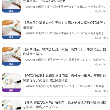
が算定率22.1％→3.3％へ急激
【2026.08.06配信】日本保険薬局協会は８月６日に定例会見を開き、
dgsonline
「令和８年度調剤報酬改定に係る保険薬局への影響」の調査結果を公
表した。在宅分野では、在宅薬学総合体制加算2の算定率が22.1％から
3.3％へ大きく低下した。
【日本保険薬局協会】穿刺血を用いる検査薬のOTC化等で
要望書
【2026.08.06配信】日本保険薬局協会は８月６日に定例会見を開き、
dgsonline
「穿刺血を用いる検査薬のOTC化等に関する要望書」を厚生労働省 医
薬局長宛に提出したことを説明した。
【薬局倒産】株式会社浅川薬品（長野市）／事業停止、自
己破産申請へ
【2026.08.06配信】帝国データバンク長野支店によると、株式会社浅
dgsonline
川薬品（長野市）は7月31日に事業を停止し、自己破産申請の準備に
入った。
【OTC類似薬】鎮痛消炎外用薬、慢性かつ重度の変形性膝
関節症などの負担増に経過措置
【2026.08.05配信】厚生労働省は８月５日、「第４回ＯＴＣ類似薬の
dgsonline
保険給付の見直しの実施に向けた技術的検討会」を開催。「中間とり
まとめ（案）」を提示し了承した。今後、社会保障審議会医療保険部
会等に報告し、令和８年秋頃を目途に結論を得る予定。
【健康増進支援薬局】省令案／受診勧奨後の情報提供回数
を知事に報告／パブコメ