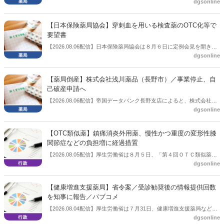
dgsonline
「令和８年度調剤報酬改定に係る保険薬局への影響」の調査結果を公
表した。在宅分野では、在宅薬学総合体制加算2の算定率が22.1％から
3.3％へ大きく低下した。
【日本保険薬局協会】穿刺血を用いる検査薬のOTC化等で
要望書
【2026.08.06配信】日本保険薬局協会は８月６日に定例会見を開き、
dgsonline
「穿刺血を用いる検査薬のOTC化等に関する要望書」を厚生労働省 医
薬局長宛に提出したことを説明した。
【薬局倒産】株式会社浅川薬品（長野市）／事業停止、自
己破産申請へ
【2026.08.06配信】帝国データバンク長野支店によると、株式会社浅
dgsonline
川薬品（長野市）は7月31日に事業を停止し、自己破産申請の準備に
入った。
【OTC類似薬】鎮痛消炎外用薬、慢性かつ重度の変形性膝
関節症などの負担増に経過措置
【2026.08.05配信】厚生労働省は８月５日、「第４回ＯＴＣ類似薬の
dgsonline
保険給付の見直しの実施に向けた技術的検討会」を開催。「中間とり
まとめ（案）」を提示し了承した。今後、社会保障審議会医療保険部
会等に報告し、令和８年秋頃を目途に結論を得る予定。
【健康増進支援薬局】省令案／受診勧奨後の情報提供回数
を知事に報告／パブコメ
【2026.08.04配信】厚生労働省は７月31日、健康増進支援薬局などに
dgsonline
関する省令案を示し、パブコメを開始した。受診勧奨を行った後に、