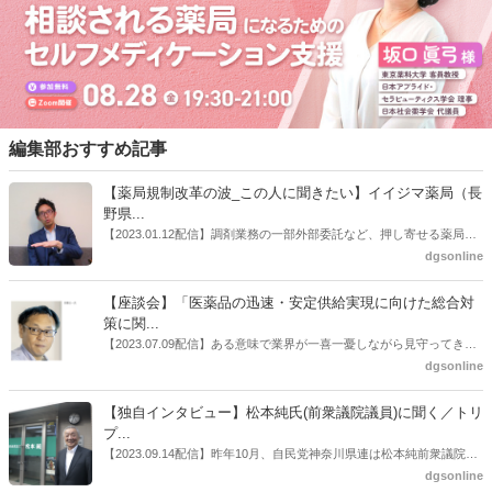
編集部おすすめ記事
【薬局規制改革の波_この人に聞きたい】イイジマ薬局（長
野県...
【2023.01.12配信】調剤業務の一部外部委託など、押し寄せる薬局業
界への規制改革の波。この規制改革の波を薬局業界はどう受け止めた
dgsonline
らいいのか。薬局業界関係者の中にも迷いがある人も少なくないので
はないだろうか。本紙ではこうした問題について、厚労省「薬局薬剤
【座談会】「医薬品の迅速・安定供給実現に向けた総合対
師の業務及び薬局の機能に関するワーキンググループ」に参考人とし
策に関...
ても出席していたイイジマ薬局（長野県上田市）開設者である飯島裕
【2023.07.09配信】ある意味で業界が一喜一憂しながら見守ってきた
也氏に聞いた。
厚労省「医薬品の迅速・安定供給実現に向けた総合対策に関する有識
dgsonline
者検討会」。10カ月にわたり13回の会議が開催され、６月12日に報告
書がとりまとめられた。ドラビズon-lineでは検討会を総括する目的で
【独自インタビュー】松本純氏(前衆議院議員)に聞く／トリ
厚労省医政局医薬産業振興・医療情報企画課長（医薬産業振興・医療
プ...
情報企画課セルフケア・セルフメディケーション推進室長併任）安藤
【2023.09.14配信】昨年10月、自民党神奈川県連は松本純前衆議院議
公一氏や青山学院大学名誉教授の三村優美子氏、 日本保険薬局協会医
員を「自民党神奈川1区」（横浜市中区・磯子区・金沢区）の支部長
dgsonline
薬品流通・ＯＴＣ検討委員会副委員長の原靖明氏を交えた座談会を実