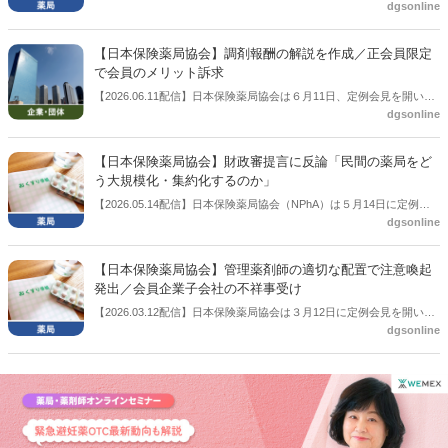
dgsonline
「穿刺血を用いる検査薬のOTC化等に関する要望書」を厚生労働省 医
薬局長宛に提出したことを説明した。
【日本保険薬局協会】調剤報酬の解説を作成／正会員限定
で会員のメリット訴求
【2026.06.11配信】日本保険薬局協会は６月11日、定例会見を開い
dgsonline
た。この中で「調剤報酬等に係る解説」を作成したことを報告。協会
正会員限定への提供とすることで、協会会員のメリットも訴求したい
考え。
【日本保険薬局協会】財政審提言に反論「民間の薬局をど
う大規模化・集約化するのか」
【2026.05.14配信】日本保険薬局協会（NPhA）は５月14日に定例会
dgsonline
見を開き、財務省の財政制度等審議会（財政審）から薬局の大規模
化・集約化などが提言されていることに反論した。「民間の薬局をど
う大規模化・集約化するのか」との疑問を呈した上で、「規模の大小
【日本保険薬局協会】管理薬剤師の適切な配置で注意喚起
や立地ではなく役割や機能、アウトプットで評価すべき」との考えを
発出／会員企業子会社の不祥事受け
示した。
【2026.03.12配信】日本保険薬局協会は３月12日に定例会見を開い
dgsonline
た。この中で協会会員企業子会社の不祥事受けて、管理薬剤師の適切
な配置に関する注意喚起を発出したことを明らかにした。