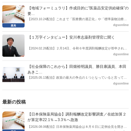
に選出した。「1区支部長」は、次期衆院選挙で神奈川1区自民党公認
施した。
候補の前提となるもの。薬剤師に関わる政策に広く・深く関わってき
【地域フォーミュラリ】作成目的に“医薬品安定供給確保”の
た同氏の復活に向けた薬剤師業界の期待には熱いものがある。不透明
要...
感の払拭できない医療・介護・障害者サービスのトリプル改定等へ
【2023.10.24配信】これまで「医療費の適正化」や「標準薬物治療の
の、薬剤師業界の強い危機感の裏返しといってもいいだろう。本稿で
推進」などが目的とされることが多かった地域フォーミュラリの作
dgsonline
は松本氏にインタビューした。
成。ここに、明らかにもう１つの理由が追加されるようになってき
た。医薬品の安定供給確保だ。10月22日に開かれた「日本フォーミュ
【１万字インタビュー】安川孝志薬剤管理官に聞く
ラリ学会学術総会」で一般演題発表した飯田下伊那薬剤師会（長野県
飯田市）は、会員薬局から安定供給確保への強い要望があったことを
【2024.02.26配信】２月14日、令和６年度調剤報酬改定が答申され
受け、安定供給確保が見込めるPPI３成分について銘柄を含めて選定
た。本紙では、厚生労働省保険局医療課・薬剤管理官の安川孝志氏
dgsonline
したとした。
に、薬局に関係する調剤報酬改定の部分についてインタビューした。
【社会保障のこれから】田畑裕明議員、勝目康議員、本田
あきこ...
【2025.05.13配信】政策の最大の争点の１つとなっていると言っても
よいのが社会保障のこれからのあり方だ。特に与党では、政府関係者
dgsonline
側の議員も多く、ある意味で決定事項の中でしか意見発信しづらい面
もある。個々の議員はどんなビジョンを描いているのか。本紙では座
談会を開いた。
最新の投稿
【日本保険薬局協会】調剤報酬改定影響調査／在総加算２
が算定率22.1％→3.3％へ急激
【2026.08.06配信】日本保険薬局協会は８月６日に定例会見を開き、