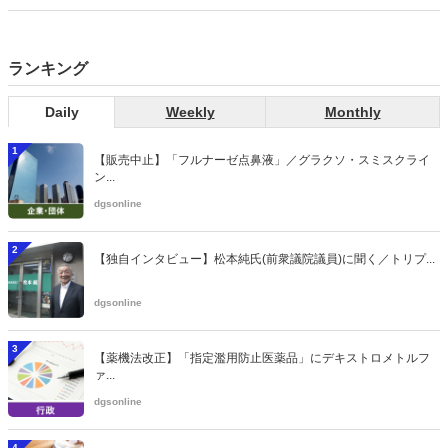
当該医療機関や連携機関に対して、利用者の相談内容や薬剤及び医薬
品に関する情報を提供した回数を知事に報告する事項とする。
ランキング
Daily
Weekly
Monthly
1
【販売中止】「フルナーゼ点鼻液」／グラクソ・スミスクライ
ン...
dgsonline
2
【独自インタビュー】松本純氏(前衆議院議員)に聞く／トリプ...
dgsonline
3
【薬機法改正】「指定濫用防止医薬品」にデキストロメトルフ
ァ...
dgsonline
4