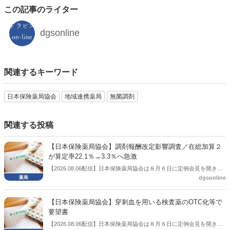
この記事のライター
dgsonline
関連するキーワード
日本保険薬局協会
地域連携薬局
無菌調剤
関連する投稿
【日本保険薬局協会】調剤報酬改定影響調査／在総加算２
が算定率22.1％→3.3％へ急激
【2026.08.06配信】日本保険薬局協会は８月６日に定例会見を開き、
dgsonline
「令和８年度調剤報酬改定に係る保険薬局への影響」の調査結果を公
表した。在宅分野では、在宅薬学総合体制加算2の算定率が22.1％から
3.3％へ大きく低下した。
【日本保険薬局協会】穿刺血を用いる検査薬のOTC化等で
要望書
【2026.08.06配信】日本保険薬局協会は８月６日に定例会見を開き、