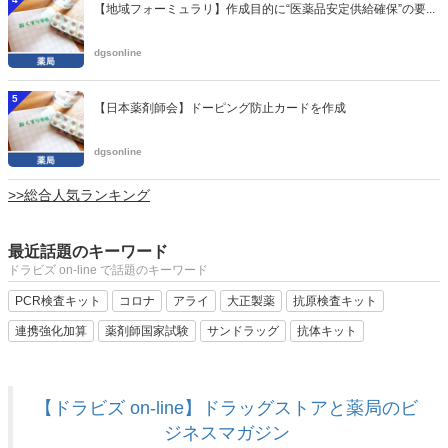
【地域フォーミュラリ】作成目的に“医薬品安定供給確保”の要...
dgsonline
5
【日本薬剤師会】ドーピング防止カードを作成
dgsonline
>>総合人気ランキング
最近話題のキーワード
ドラビズ on-line で話題のキーワード
PCR検査キット
コロナ
アライ
大正製薬
抗原検査キット
連携強化加算
薬剤師国家試験
サンドラッグ
抗体キット
【ドラビズ on-line】ドラッグストアと薬局のビ
ジネスマガジン