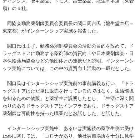
ディングス、セキ薬品、トモズ、富士薬品、龍生堂本店（50音
順）の６社。
同協会勤務薬剤師委員会委員長の関口周吉氏（龍生堂本店＝
東京都）がインターンシップ実施を報告した。
関口氏はまず、勤務薬剤師委員会の活動の目的を改めて、ド
ラッグストアに勤務する薬剤師の資質向上や日本薬剤師会・日
本保険薬局協会などの他団体との連携だと説明。インターンシ
ップ実施については、この中の資質向上活動の一環だとした。
関口氏はインターンシップ実施前の事前講義も行い、「ドラ
ッグストアはただ単に販売を行っているのではなく、生活環境
を知るための物販」と薬学生に説明したとし、「生活に深く関
わりのあるドラッグストアはインフラであり、ドラッグストア
薬剤師は可能性を持った職業だとお話しした」と話した。
インターンシップ実施中、あるいは実施後の薬学生側の受け
止めに関しては、「コロナがあり、他社実習場所を十分に見学