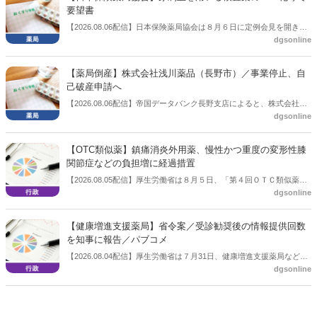
要望書
【2026.08.06配信】日本保険薬局協会は８月６日に定例会見を開き、
dgsonline
「穿刺血を用いる検査薬のOTC化等に関する要望書」を厚生労働省 医
薬局長宛に提出したことを説明した。
【薬局倒産】株式会社浅川薬品（長野市）／事業停止、自
己破産申請へ
【2026.08.06配信】帝国データバンク長野支店によると、株式会社浅
dgsonline
川薬品（長野市）は7月31日に事業を停止し、自己破産申請の準備に
入った。
【OTC類似薬】鎮痛消炎外用薬、慢性かつ重度の変形性膝
関節症などの負担増に経過措置
【2026.08.05配信】厚生労働省は８月５日、「第４回ＯＴＣ類似薬の
dgsonline
保険給付の見直しの実施に向けた技術的検討会」を開催。「中間とり
まとめ（案）」を提示し了承した。今後、社会保障審議会医療保険部
会等に報告し、令和８年秋頃を目途に結論を得る予定。
【健康増進支援薬局】省令案／受診勧奨後の情報提供回数
を知事に報告／パブコメ
【2026.08.04配信】厚生労働省は７月31日、健康増進支援薬局などに
dgsonline
関する省令案を示し、パブコメを開始した。受診勧奨を行った後に、
当該医療機関や連携機関に対して、利用者の相談内容や薬剤及び医薬
品に関する情報を提供した回数を知事に報告する事項とする。