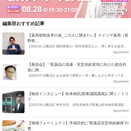
編集部おすすめ記事
【薬局規制改革の波_この人に聞きたい】イイジマ薬局（長
野県...
【2023.01.12配信】調剤業務の一部外部委託など、押し寄せる薬局業
界への規制改革の波。この規制改革の波を薬局業界はどう受け止めた
dgsonline
らいいのか。薬局業界関係者の中にも迷いがある人も少なくないので
はないだろうか。本紙ではこうした問題について、厚労省「薬局薬剤
【座談会】「医薬品の迅速・安定供給実現に向けた総合対
師の業務及び薬局の機能に関するワーキンググループ」に参考人とし
策に関...
ても出席していたイイジマ薬局（長野県上田市）開設者である飯島裕
【2023.07.09配信】ある意味で業界が一喜一憂しながら見守ってきた
也氏に聞いた。
厚労省「医薬品の迅速・安定供給実現に向けた総合対策に関する有識
dgsonline
者検討会」。10カ月にわたり13回の会議が開催され、６月12日に報告
書がとりまとめられた。ドラビズon-lineでは検討会を総括する目的で
【独自インタビュー】松本純氏(前衆議院議員)に聞く／トリ
厚労省医政局医薬産業振興・医療情報企画課長（医薬産業振興・医療
プ...
情報企画課セルフケア・セルフメディケーション推進室長併任）安藤
【2023.09.14配信】昨年10月、自民党神奈川県連は松本純前衆議院議
公一氏や青山学院大学名誉教授の三村優美子氏、 日本保険薬局協会医
員を「自民党神奈川1区」（横浜市中区・磯子区・金沢区）の支部長
dgsonline
薬品流通・ＯＴＣ検討委員会副委員長の原靖明氏を交えた座談会を実
に選出した。「1区支部長」は、次期衆院選挙で神奈川1区自民党公認
施した。
候補の前提となるもの。薬剤師に関わる政策に広く・深く関わってき
【地域フォーミュラリ】作成目的に“医薬品安定供給確保”の
た同氏の復活に向けた薬剤師業界の期待には熱いものがある。不透明
要...