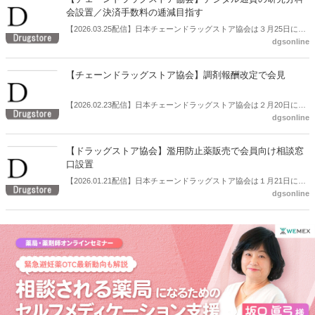
会設置／決済手数料の逓減目指す
【2026.03.25配信】日本チェーンドラッグストア協会は３月25日に定
dgsonline
例会見を開いた。この中でデジタル通貨の研究、検討を行う分科会を
設置すると説明した。決済手数料の逓減を目指す。
【チェーンドラッグストア協会】調剤報酬改定で会見
【2026.02.23配信】日本チェーンドラッグストア協会は２月20日に会
dgsonline
見を開き、「令和８年度調剤報酬改定に対する見解」を公表、説明し
た。
【ドラッグストア協会】濫用防止薬販売で会員向け相談窓
口設置
【2026.01.21配信】日本チェーンドラッグストア協会は１月21日に定
dgsonline
例会見を開いた。