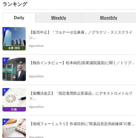
ランキング
Daily
Weekly
Monthly
1
【販売中止】「フルナーゼ点鼻液」／グラクソ・スミスクライ
ン...
dgsonline
2
【独自インタビュー】松本純氏(前衆議院議員)に聞く／トリプ...
dgsonline
3
【薬機法改正】「指定濫用防止医薬品」にデキストロメトルフ
ァ...
dgsonline
4
【地域フォーミュラリ】作成目的に“医薬品安定供給確保”の要...
dgsonline