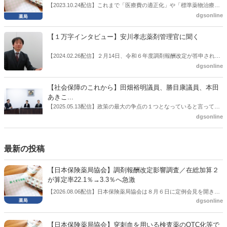
感の払拭できない医療・介護・障害者サービスのトリプル改定等へ
【2023.10.24配信】これまで「医療費の適正化」や「標準薬物治療の
の、薬剤師業界の強い危機感の裏返しといってもいいだろう。本稿で
推進」などが目的とされることが多かった地域フォーミュラリの作
dgsonline
は松本氏にインタビューした。
成。ここに、明らかにもう１つの理由が追加されるようになってき
た。医薬品の安定供給確保だ。10月22日に開かれた「日本フォーミュ
【１万字インタビュー】安川孝志薬剤管理官に聞く
ラリ学会学術総会」で一般演題発表した飯田下伊那薬剤師会（長野県
飯田市）は、会員薬局から安定供給確保への強い要望があったことを
【2024.02.26配信】２月14日、令和６年度調剤報酬改定が答申され
受け、安定供給確保が見込めるPPI３成分について銘柄を含めて選定
た。本紙では、厚生労働省保険局医療課・薬剤管理官の安川孝志氏
dgsonline
したとした。
に、薬局に関係する調剤報酬改定の部分についてインタビューした。
【社会保障のこれから】田畑裕明議員、勝目康議員、本田
あきこ...
【2025.05.13配信】政策の最大の争点の１つとなっていると言っても
よいのが社会保障のこれからのあり方だ。特に与党では、政府関係者
dgsonline
側の議員も多く、ある意味で決定事項の中でしか意見発信しづらい面
もある。個々の議員はどんなビジョンを描いているのか。本紙では座
談会を開いた。
最新の投稿
【日本保険薬局協会】調剤報酬改定影響調査／在総加算２
が算定率22.1％→3.3％へ急激
【2026.08.06配信】日本保険薬局協会は８月６日に定例会見を開き、
dgsonline
「令和８年度調剤報酬改定に係る保険薬局への影響」の調査結果を公
表した。在宅分野では、在宅薬学総合体制加算2の算定率が22.1％から
3.3％へ大きく低下した。
【日本保険薬局協会】穿刺血を用いる検査薬のOTC化等で