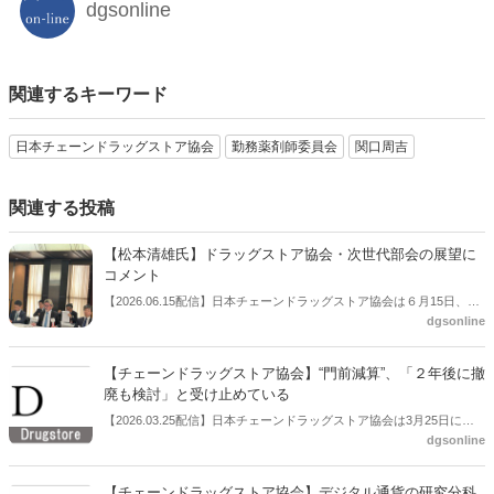
dgsonline
関連するキーワード
日本チェーンドラッグストア協会
勤務薬剤師委員会
関口周吉
関連する投稿
【松本清雄氏】ドラッグストア協会・次世代部会の展望に
コメント
【2026.06.15配信】日本チェーンドラッグストア協会は６月15日、総
dgsonline
会後の会見を開いた。この中で松本清雄氏（マツキヨココカラ＆カン
パニー代表取締役社長）が協会の次世代部会についてコメントした。
【チェーンドラッグストア協会】“門前減算”、「２年後に撤
廃も検討」と受け止めている
【2026.03.25配信】日本チェーンドラッグストア協会は3月25日に定
dgsonline
例会見を開いた。この中で副会長の横山英昭氏（コスモス薬品代表取
締役社長）は、協会と厚労省との調剤報酬改定に関する話し合いの進
捗についてコメントした。
【チェーンドラッグストア協会】デジタル通貨の研究分科