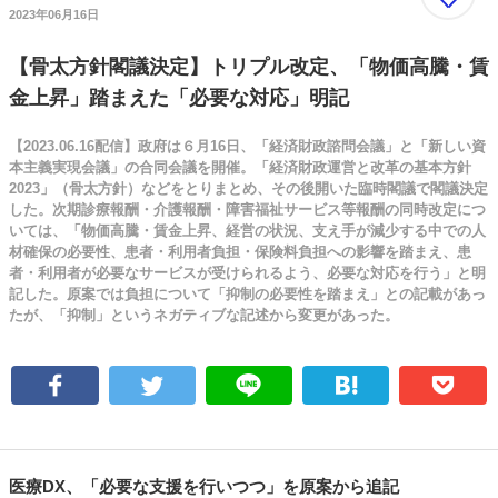
2023年06月16日
【骨太方針閣議決定】トリプル改定、「物価高騰・賃
金上昇」踏まえた「必要な対応」明記
【2023.06.16配信】政府は６月16日、「経済財政諮問会議」と「新しい資
本主義実現会議」の合同会議を開催。「経済財政運営と改革の基本方針
2023」（骨太方針）などをとりまとめ、その後開いた臨時閣議で閣議決定
した。次期診療報酬・介護報酬・障害福祉サービス等報酬の同時改定につ
いては、「物価高騰・賃金上昇、経営の状況、支え手が減少する中での人
材確保の必要性、患者・利用者負担・保険料負担への影響を踏まえ、患
者・利用者が必要なサービスが受けられるよう、必要な対応を行う」と明
記した。原案では負担について「抑制の必要性を踏まえ」との記載があっ
たが、「抑制」というネガティブな記述から変更があった。
医療DX、「必要な支援を行いつつ」を原案から追記