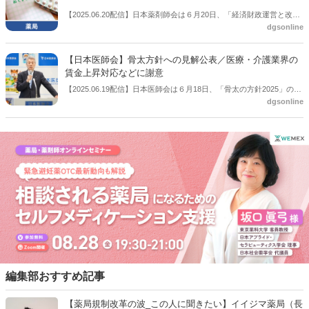
【2025.06.20配信】日本薬剤師会は６月20日、「経済財政運営と改革
dgsonline
の基本方針 2025」及び「規制改革実施計画」等の閣議決定を受けて、
見解を公表した。
【日本医師会】骨太方針への見解公表／医療・介護業界の
賃金上昇対応などに謝意
【2025.06.19配信】日本医師会は６月18日、「骨太の方針2025」の閣
dgsonline
議決定を受けて見解を公表した。また、その会見の模様を公式
YouTubeチャンネルで公開した。医療・介護界の賃金上昇や物価高騰
等への対応に関して、「日本医師会、医療・介護界の主張にご理解を
賜った書きぶりになっている」として、謝意を表明した。
編集部おすすめ記事
【薬局規制改革の波_この人に聞きたい】イイジマ薬局（長