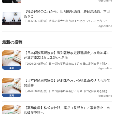
た。本紙では、厚生労働省保険局医療課・薬剤管理官の安川孝志氏
dgsonline
したとした。
に、薬局に関係する調剤報酬改定の部分についてインタビューした。
【社会保障のこれから】田畑裕明議員、勝目康議員、本田
あきこ...
【2025.05.13配信】政策の最大の争点の１つとなっていると言っても
よいのが社会保障のこれからのあり方だ。特に与党では、政府関係者
dgsonline
側の議員も多く、ある意味で決定事項の中でしか意見発信しづらい面
もある。個々の議員はどんなビジョンを描いているのか。本紙では座
談会を開いた。
最新の投稿
【日本保険薬局協会】調剤報酬改定影響調査／在総加算２
が算定率22.1％→3.3％へ急激
【2026.08.06配信】日本保険薬局協会は８月６日に定例会見を開き、
dgsonline
「令和８年度調剤報酬改定に係る保険薬局への影響」の調査結果を公
表した。在宅分野では、在宅薬学総合体制加算2の算定率が22.1％から
3.3％へ大きく低下した。
【日本保険薬局協会】穿刺血を用いる検査薬のOTC化等で
要望書
【2026.08.06配信】日本保険薬局協会は８月６日に定例会見を開き、
dgsonline
「穿刺血を用いる検査薬のOTC化等に関する要望書」を厚生労働省 医
薬局長宛に提出したことを説明した。
【薬局倒産】株式会社浅川薬品（長野市）／事業停止、自
己破産申請へ