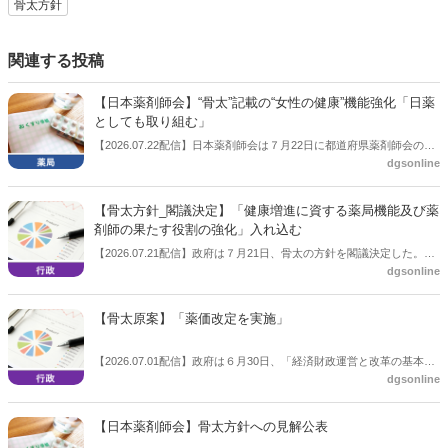
骨太方針
関連する投稿
【日本薬剤師会】“骨太”記載の“女性の健康”機能強化「日薬
としても取り組む」
【2026.07.22配信】日本薬剤師会は７月22日に都道府県薬剤師会の会
dgsonline
長協議会を開催した。この中で先ごろ閣議決定した「骨太方針」の内
容について説明。記載された女性の健康に関する機能強化について、
日薬としても取り組んでいくとの考えを示した。
【骨太方針_閣議決定】「健康増進に資する薬局機能及び薬
剤師の果たす役割の強化」入れ込む
【2026.07.21配信】政府は７月21日、骨太の方針を閣議決定した。薬
dgsonline
局、薬剤師に関しては、「地域住民の健康増進に資する薬局機能及び
薬剤師の果たす役割の強化」との文言を入れ込んだ。
【骨太原案】「薬価改定を実施」
【2026.07.01配信】政府は６月30日、「経済財政運営と改革の基本方
dgsonline
針、いわゆる“骨太方針”の原案をとりまとめ、公表した。診療報酬改
定の中間年にあたる2027年度において薬価改定を実施すると明記し
た。
【日本薬剤師会】骨太方針への見解公表