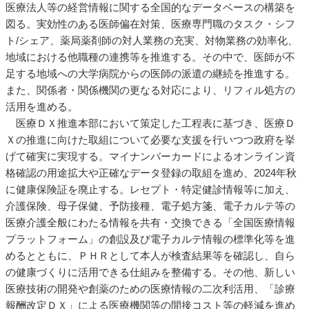
医療法人等の経営情報に関する全国的なデータベースの構築を
図る。実効性のある医師偏在対策、医療専門職のタスク・シフ
ト/シェア、薬局薬剤師の対人業務の充実、対物業務の効率化、
地域における他職種の連携等を推進する。その中で、医師が不
足する地域への大学病院からの医師の派遣の継続を推進する。
また、関係者・関係機関の更なる対応により、リフィル処方の
活用を進める。
医療ＤＸ推進本部において策定した工程表に基づき、医療Ｄ
Ｘの推進に向けた取組について必要な支援を行いつつ政府を挙
げて確実に実現する。マイナンバーカードによるオンライン資
格確認の用途拡大や正確なデータ登録の取組を進め、2024年秋
に健康保険証を廃止する。レセプト・特定健診情報等に加え、
介護保険、母子保健、予防接種、電子処方箋、電子カルテ等の
医療介護全般にわたる情報を共有・交換できる「全国医療情報
プラットフォーム」の創設及び電子カルテ情報の標準化等を進
めるとともに、ＰＨＲとして本人が検査結果等を確認し、自ら
の健康づくりに活用できる仕組みを整備する。その他、新しい
医療技術の開発や創薬のための医療情報の二次利活用、「診療
報酬改定ＤＸ」による医療機関等の間接コスト等の軽減を進め