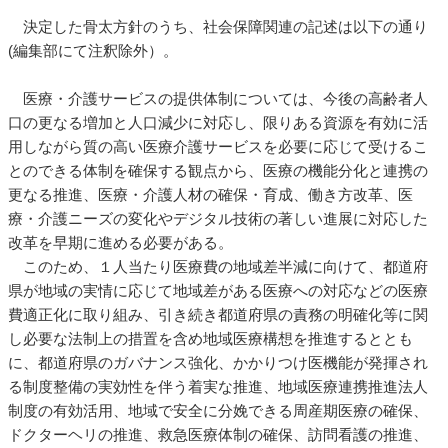
決定した骨太方針のうち、社会保障関連の記述は以下の通り
(編集部にて注釈除外）。
医療・介護サービスの提供体制については、今後の高齢者人
口の更なる増加と人口減少に対応し、限りある資源を有効に活
用しながら質の高い医療介護サービスを必要に応じて受けるこ
とのできる体制を確保する観点から、医療の機能分化と連携の
更なる推進、医療・介護人材の確保・育成、働き方改革、医
療・介護ニーズの変化やデジタル技術の著しい進展に対応した
改革を早期に進める必要がある。
このため、１人当たり医療費の地域差半減に向けて、都道府
県が地域の実情に応じて地域差がある医療への対応などの医療
費適正化に取り組み、引き続き都道府県の責務の明確化等に関
し必要な法制上の措置を含め地域医療構想を推進するととも
に、都道府県のガバナンス強化、かかりつけ医機能が発揮され
る制度整備の実効性を伴う着実な推進、地域医療連携推進法人
制度の有効活用、地域で安全に分娩できる周産期医療の確保、
ドクターヘリの推進、救急医療体制の確保、訪問看護の推進、