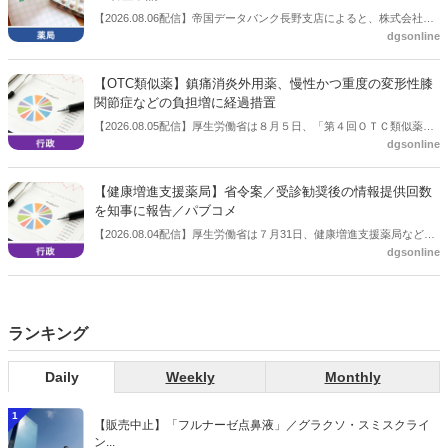
【2026.08.06配信】帝国データバンク長野支店によると、株式会社浅
dgsonline
川薬品（長野市）は7月31日に事業を停止し、自己破産申請の準備に
入った。
【OTC類似薬】鎮痛消炎外用薬、慢性かつ重度の変形性膝
関節症などの負担増に経過措置
【2026.08.05配信】厚生労働省は８月５日、「第４回ＯＴＣ類似薬の
dgsonline
保険給付の見直しの実施に向けた技術的検討会」を開催。「中間とり
まとめ（案）」を提示し了承した。今後、社会保障審議会医療保険部
会等に報告し、令和８年秋頃を目途に結論を得る予定。
【健康増進支援薬局】省令案／受診勧奨後の情報提供回数
を知事に報告／パブコメ
【2026.08.04配信】厚生労働省は７月31日、健康増進支援薬局などに
dgsonline
関する省令案を示し、パブコメを開始した。受診勧奨を行った後に、
当該医療機関や連携機関に対して、利用者の相談内容や薬剤及び医薬
品に関する情報を提供した回数を知事に報告する事項とする。
ランキング
Daily
Weekly
Monthly
1
【販売中止】「フルナーゼ点鼻液」／グラクソ・スミスクライ
ン...