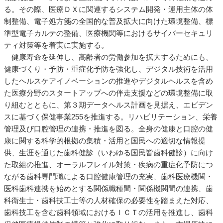
る。その際、医療ＤＸに関連するシステム開発・運用主体の体
制整備、電子処方箋の全国的な普及拡大に向けた環境整備、標
準型電子カルテの整備、医療機関等におけるサイバーセキュリ
ティ対策等を着実に実施する。
健康寿命を延伸し、高齢者の労働参加を拡大するためにも、
健康づくり・予防・重症化予防を強化し、デジタル技術を活用
したヘルスケアイノベーションの推進やデジタルヘルスを含め
た医療分野のスタートアップへの伴走支援などの環境整備に取
り組むとともに、第３期データヘルス計画を見据え、エビデン
スに基づく保健事業255を推進する。リハビリテーション、栄養
管理及び口腔管理の連携・推進を図る。全身の健康と口腔の健
康に関する科学的根拠の集積・活用と国民への適切な情報提
供、生涯を通じた歯科健診（いわゆる国民皆歯科健診）に向け
た取組の推進、オーラルフレイル対策・疾病の重症化予防につ
ながる歯科専門職による口腔健康管理の充実、歯科医療機関・
医科歯科連携を始めとする関係職種間・関係機関間の連携、歯
科衛生士・歯科技工士等の人材確保の必要性を踏まえた対応、
歯科技工を含む歯科領域におけるＩＣＴの活用を推進し、歯科