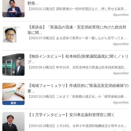
野県...
【2023.01.12配信】調剤業務の一部外部委託など、押し寄せる薬局業
界への規制改革の波。この規制改革の波を薬局業界はどう受け止めた
dgsonline
らいいのか。薬局業界関係者の中にも迷いがある人も少なくないので
はないだろうか。本紙ではこうした問題について、厚労省「薬局薬剤
【座談会】「医薬品の迅速・安定供給実現に向けた総合対
師の業務及び薬局の機能に関するワーキンググループ」に参考人とし
策に関...
ても出席していたイイジマ薬局（長野県上田市）開設者である飯島裕
【2023.07.09配信】ある意味で業界が一喜一憂しながら見守ってきた
也氏に聞いた。
厚労省「医薬品の迅速・安定供給実現に向けた総合対策に関する有識
dgsonline
者検討会」。10カ月にわたり13回の会議が開催され、６月12日に報告
書がとりまとめられた。ドラビズon-lineでは検討会を総括する目的で
【独自インタビュー】松本純氏(前衆議院議員)に聞く／トリ
厚労省医政局医薬産業振興・医療情報企画課長（医薬産業振興・医療
プ...
情報企画課セルフケア・セルフメディケーション推進室長併任）安藤
【2023.09.14配信】昨年10月、自民党神奈川県連は松本純前衆議院議
公一氏や青山学院大学名誉教授の三村優美子氏、 日本保険薬局協会医
員を「自民党神奈川1区」（横浜市中区・磯子区・金沢区）の支部長
dgsonline
薬品流通・ＯＴＣ検討委員会副委員長の原靖明氏を交えた座談会を実
に選出した。「1区支部長」は、次期衆院選挙で神奈川1区自民党公認
施した。
候補の前提となるもの。薬剤師に関わる政策に広く・深く関わってき
【地域フォーミュラリ】作成目的に“医薬品安定供給確保”の
た同氏の復活に向けた薬剤師業界の期待には熱いものがある。不透明
要...
感の払拭できない医療・介護・障害者サービスのトリプル改定等へ
【2023.10.24配信】これまで「医療費の適正化」や「標準薬物治療の
の、薬剤師業界の強い危機感の裏返しといってもいいだろう。本稿で
推進」などが目的とされることが多かった地域フォーミュラリの作
dgsonline
は松本氏にインタビューした。
成。ここに、明らかにもう１つの理由が追加されるようになってき
た。医薬品の安定供給確保だ。10月22日に開かれた「日本フォーミュ
【１万字インタビュー】安川孝志薬剤管理官に聞く
ラリ学会学術総会」で一般演題発表した飯田下伊那薬剤師会（長野県
飯田市）は、会員薬局から安定供給確保への強い要望があったことを
【2024.02.26配信】２月14日、令和６年度調剤報酬改定が答申され
受け、安定供給確保が見込めるPPI３成分について銘柄を含めて選定