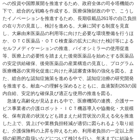
への投資や国際展開を推進するため、政府全体の司令塔機能の
下で、総合的な戦略を作成する。医療保険財政の中で、こうし
たイノベーションを推進するため、長期収載品261等の自己負担
の在り方の見直し、検討を進める。大麻に関する制度を見直
し、大麻由来医薬品の利用等に向けた必要な環境整備を行うほ
か、ＯＴＣ医薬品・ＯＴＣ検査薬の拡大に向けた検討等による
セルフメディケーションの推進、バイオシミラーの使用促進
等、医療上の必要性を踏まえた後発医薬品を始めとする医薬品
の安定供給確保、後発医薬品の産業構造の見直し、プログラム
医療機器の実用化促進に向けた承認審査体制の強化を図る。ま
た、総合的な認知症施策を進める中で、認知症治療の研究開発
を推進する。献血への理解を深めるとともに、血液製剤263の国
内自給、安定的な確保及び適正な使用の推進を図る。
急速な高齢化が見込まれる中で、医療機関の連携、介護サー
ビス事業者の介護ロボット・ＩＣＴ機器導入や協働化・大規模
化、保有資産の状況なども踏まえた経営状況の見える化を推進
した上で、賃上げや業務負担軽減が適切に図られるよう取り組
む。介護保険料の上昇を抑えるため、利用者負担の一定以上所
得の範囲の取扱いなどについて検討を行い、年末までに結論を