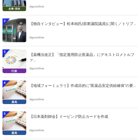
dgsonline
2
【独自インタビュー】松本純氏(前衆議院議員)に聞く／トリプ...
dgsonline
3
【薬機法改正】「指定濫用防止医薬品」にデキストロメトルフ
ァ...
dgsonline
4
【地域フォーミュラリ】作成目的に“医薬品安定供給確保”の要...
dgsonline
5
【日本薬剤師会】ドーピング防止カードを作成
dgsonline