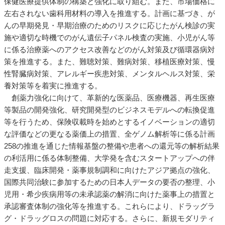
保健医療提供体制の構築と強化に取り組む。また、市場価格に
左右されない歯科用材料の導入を推進する。計画に基づき、が
んの早期発見・早期治療のためのリスクに応じたがん検診の実
施や適切な時機でのがん遺伝子パネル検査の実施、小児がん等
に係る治療薬へのアクセス改善などのがん対策及び循環器病対
策を推進する。また、難聴対策、難病対策、移植医療対策、慢
性腎臓病対策、アレルギー疾患対策、メンタルヘルス対策、栄
養対策等を着実に推進する。
創薬力強化に向けて、革新的な医薬品、医療機器、再生医療
等製品の開発強化、研究開発型のビジネスモデルへの転換促進
等を行うため、保険収載時を始めとするイノベーションの適切
な評価などの更なる薬価上の措置、全ゲノム解析等に係る計画
258の推進を通じた情報基盤の整備や患者への還元等の解析結果
の利活用に係る体制整備、大学発を含むスタートアップへの伴
走支援、臨床開発・薬事規制調和に向けたアジア拠点の強化、
国際共同治験に参加するための日本人データの要否の整理、小
児用・希少疾病用等の未承認薬の解消に向けた薬事上の措置と
承認審査体制の強化等を推進する。これらにより、ドラッグラ
グ・ドラッグロスの問題に対応する。さらに、新規モダリティ