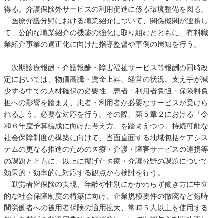
得る。介護保険外サービスの利用促進に係る環境整備を図る。
医療介護分野における職業紹介について、関係機関が連携し
て、公的な職業紹介の機能の強化に取り組むとともに、有料職
業紹介事業の適正化に向けた指導監督や事例の周知を行う。
次期診療報酬・介護報酬・障害福祉サービス等報酬の同時改
定においては、物価高騰・賃金上昇、経営の状況、支え手が減
少する中での人材確保の必要性、患者・利用者負担・保険料負
担への影響を踏まえ、患者・利用者が必要なサービスが受けら
れるよう、必要な対応を行う。その際、第５章２における「令
和６年度予算編成に向けた考え方」を踏まえつつ、持続可能な
社会保障制度の構築に向けて、当面直面する地域包括ケアシス
テムの更なる推進のための医療・介護・障害サービスの連携等
の課題とともに、以上に掲げた医療・介護分野の課題について
効果的・効率的に対応する観点から検討を行う。
勤労者皆保険の実現、年齢や性別にかかわらず働き方に中立
的な社会保障制度の構築に向け、企業規模要件の撤廃など短時
間労働者への被用者保険の適用拡大、常時５人以上を使用する