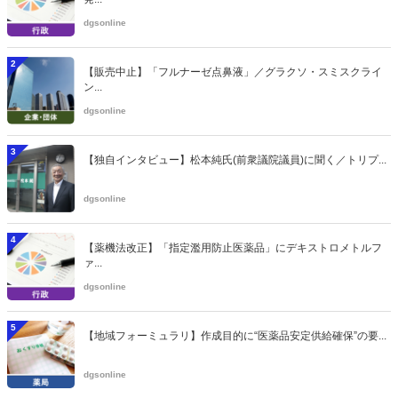
dgsonline
2
【販売中止】「フルナーゼ点鼻液」／グラクソ・スミスクライ
ン...
dgsonline
3
【独自インタビュー】松本純氏(前衆議院議員)に聞く／トリプ...
dgsonline
4
【薬機法改正】「指定濫用防止医薬品」にデキストロメトルフ
ァ...
dgsonline
5
【地域フォーミュラリ】作成目的に“医薬品安定供給確保”の要...
dgsonline