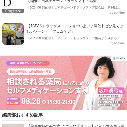
間開催／日本チェーンドラッグストア協会
【2024.06.25配信】日本チェーンドラッグストア協会は「第24回
dgsonline
JAPANドラッグストアショー」を2024年8月30日〜9月1日の３日間に
かけて東京ビッグサイトで開催すると公表した。
【JAPANドラッグストアショーいよいよ開催】ぜひ見てほ
しいゾーン／「フェムケア」
【2023.08.18配信】日本チェーンドラッグストア協会が主催する「第
dgsonline
23回JANPANドラッグストアショー」がいよいよ2023年8月18日
（金）・19日（土）・20日（日）の3日間、東京ビッグサイトで開催
される。18日からはビジネス関係者向けとなり、一般公開は19・20日
の２日間。この記事では、編集部おすすめのコーナーとして「フェム
ケア」ゾーンをご紹介する。
編集部おすすめ記事
【薬局規制改革の波_この人に聞きたい】イイジマ薬局（長