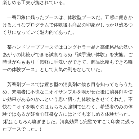
楽しめる工夫が施されている。
一番印象に残ったブースは、体験型ブースだ。五感に働きか
けるようなプログラムで体験後も商品の印象がしっかり残るつ
くりになっていて魅力的であった。
某ハンドソープブースではロングセラー品と高価格品の洗い
あがりの比較ができる試食ならぬ『試手洗い体験』を実施。ご
時世がらもあり「気軽に手洗いができて、商品比較もできる唯
一の体験ブース」として人気の列をなしていた。
芳香剤ブースでは置き型の消臭剤の効き目を知ってもらうた
め、来場者に不快なニオイサンプルを嗅がせた後に消臭剤を使
い効果があるのか…という思い切った体験をさせてくれた。不
快なニオイを嗅ぐのはもちろん強制ではなく、希望者のみの体
験ではあるが好奇心旺盛な方にはとても楽しめる体験だった。
(私はもちろん嗅ぎました。消臭効果も完璧ですごく印象に残っ
たブースでした。)