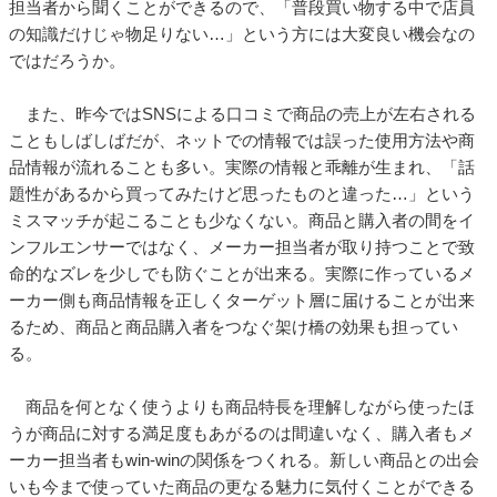
担当者から聞くことができるので、「普段買い物する中で店員
の知識だけじゃ物足りない…」という方には大変良い機会なの
ではだろうか。
また、昨今ではSNSによる口コミで商品の売上が左右される
こともしばしばだが、ネットでの情報では誤った使用方法や商
品情報が流れることも多い。実際の情報と乖離が生まれ、「話
題性があるから買ってみたけど思ったものと違った…」という
ミスマッチが起こることも少なくない。商品と購入者の間をイ
ンフルエンサーではなく、メーカー担当者が取り持つことで致
命的なズレを少しでも防ぐことが出来る。実際に作っているメ
ーカー側も商品情報を正しくターゲット層に届けることが出来
るため、商品と商品購入者をつなぐ架け橋の効果も担ってい
る。
商品を何となく使うよりも商品特長を理解しながら使ったほ
うが商品に対する満足度もあがるのは間違いなく、購入者もメ
ーカー担当者もwin-winの関係をつくれる。新しい商品との出会
いも今まで使っていた商品の更なる魅力に気付くことができる