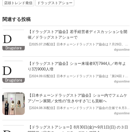
店頭トレンド発信
ドラッグストアショー
関連する投稿
【ドラッグストア協会】若手経営者ディスカッションを開
催／ドラッグストアショーで
【2025.07.29配信】日本チェーンドラッグストア協会は７月29日、定
dgsonline
例会見を開き、８月８日から開催する第25回JAPANドラッグストアシ
ョーで若手経営者によるパネルディスカッションを開催すると説明し
た。
【ドラッグストア協会】ショー来場者9万7944人／昨年よ
り3万9000人増
【2024.09.02配信】日本チェーンドラッグストア協会は「第24回ＪＡ
dgsonline
ＰＡＮドラッグストアショー」の来場者が昨年より3万9072人多い9万
7944人だったと公表した。
【日本チェーンドラッグストア協会】ショー内でフェムケ
アゾーン展開／女性の“生きやすさ”にも貢献へ
【2024.08.30配信】日本チェーンドラッグストア協会の主催で８月30
dgsonline
日～９月１日まで開催しているJAPANドラッグストアショー。展示場
の中ではフェムケアコーナーを設置し、午前には会見が行われた。
【ドラッグストアショー】8月30日(金)〜9月1日(日) の３日