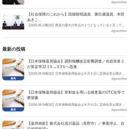
受け、安定供給確保が見込めるPPI３成分について銘柄を含めて選定
た。本紙では、厚生労働省保険局医療課・薬剤管理官の安川孝志氏
dgsonline
したとした。
に、薬局に関係する調剤報酬改定の部分についてインタビューした。
【社会保障のこれから】田畑裕明議員、勝目康議員、本田
あきこ...
【2025.05.13配信】政策の最大の争点の１つとなっていると言っても
よいのが社会保障のこれからのあり方だ。特に与党では、政府関係者
dgsonline
側の議員も多く、ある意味で決定事項の中でしか意見発信しづらい面
もある。個々の議員はどんなビジョンを描いているのか。本紙では座
談会を開いた。
最新の投稿
【日本保険薬局協会】調剤報酬改定影響調査／在総加算２
が算定率22.1％→3.3％へ急激
【2026.08.06配信】日本保険薬局協会は８月６日に定例会見を開き、
dgsonline
「令和８年度調剤報酬改定に係る保険薬局への影響」の調査結果を公
表した。在宅分野では、在宅薬学総合体制加算2の算定率が22.1％から
3.3％へ大きく低下した。
【日本保険薬局協会】穿刺血を用いる検査薬のOTC化等で
要望書
【2026.08.06配信】日本保険薬局協会は８月６日に定例会見を開き、
dgsonline
「穿刺血を用いる検査薬のOTC化等に関する要望書」を厚生労働省 医
薬局長宛に提出したことを説明した。
【薬局倒産】株式会社浅川薬品（長野市）／事業停止、自
己破産申請へ