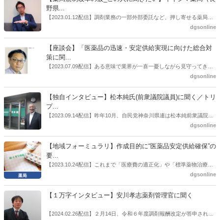
野県...
【2023.01.12配信】調剤業務の一部外部委託など、押し寄せる薬局業
界への規制改革の波。この規制改革の波を薬局業界はどう受け止めた
dgsonline
らいいのか。薬局業界関係者の中にも迷いがある人も少なくないので
はないだろうか。本紙ではこうした問題について、厚労省「薬局薬剤
【座談会】「医薬品の迅速・安定供給実現に向けた総合対
師の業務及び薬局の機能に関するワーキンググループ」に参考人とし
策に関...
ても出席していたイイジマ薬局（長野県上田市）開設者である飯島裕
【2023.07.09配信】ある意味で業界が一喜一憂しながら見守ってきた
也氏に聞いた。
厚労省「医薬品の迅速・安定供給実現に向けた総合対策に関する有識
dgsonline
者検討会」。10カ月にわたり13回の会議が開催され、６月12日に報告
書がとりまとめられた。ドラビズon-lineでは検討会を総括する目的で
【独自インタビュー】松本純氏(前衆議院議員)に聞く／トリ
厚労省医政局医薬産業振興・医療情報企画課長（医薬産業振興・医療
プ...
情報企画課セルフケア・セルフメディケーション推進室長併任）安藤
【2023.09.14配信】昨年10月、自民党神奈川県連は松本純前衆議院議
公一氏や青山学院大学名誉教授の三村優美子氏、 日本保険薬局協会医
員を「自民党神奈川1区」（横浜市中区・磯子区・金沢区）の支部長
dgsonline
薬品流通・ＯＴＣ検討委員会副委員長の原靖明氏を交えた座談会を実
に選出した。「1区支部長」は、次期衆院選挙で神奈川1区自民党公認
施した。
候補の前提となるもの。薬剤師に関わる政策に広く・深く関わってき
【地域フォーミュラリ】作成目的に“医薬品安定供給確保”の
た同氏の復活に向けた薬剤師業界の期待には熱いものがある。不透明
要...
感の払拭できない医療・介護・障害者サービスのトリプル改定等へ
【2023.10.24配信】これまで「医療費の適正化」や「標準薬物治療の
の、薬剤師業界の強い危機感の裏返しといってもいいだろう。本稿で
推進」などが目的とされることが多かった地域フォーミュラリの作
dgsonline
は松本氏にインタビューした。
成。ここに、明らかにもう１つの理由が追加されるようになってき
た。医薬品の安定供給確保だ。10月22日に開かれた「日本フォーミュ
【１万字インタビュー】安川孝志薬剤管理官に聞く
ラリ学会学術総会」で一般演題発表した飯田下伊那薬剤師会（長野県
飯田市）は、会員薬局から安定供給確保への強い要望があったことを
【2024.02.26配信】２月14日、令和６年度調剤報酬改定が答申され