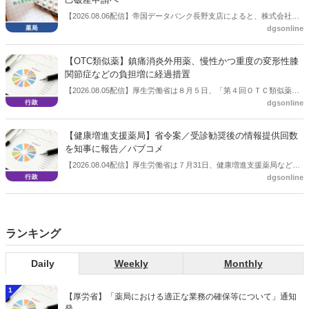
【2026.08.06配信】帝国データバンク長野支店によると、株式会社浅
dgsonline
川薬品（長野市）は7月31日に事業を停止し、自己破産申請の準備に
入った。
【OTC類似薬】鎮痛消炎外用薬、慢性かつ重度の変形性膝
関節症などの負担増に経過措置
【2026.08.05配信】厚生労働省は８月５日、「第４回ＯＴＣ類似薬の
dgsonline
保険給付の見直しの実施に向けた技術的検討会」を開催。「中間とり
まとめ（案）」を提示し了承した。今後、社会保障審議会医療保険部
会等に報告し、令和８年秋頃を目途に結論を得る予定。
【健康増進支援薬局】省令案／受診勧奨後の情報提供回数
を知事に報告／パブコメ
【2026.08.04配信】厚生労働省は７月31日、健康増進支援薬局などに
dgsonline
関する省令案を示し、パブコメを開始した。受診勧奨を行った後に、
当該医療機関や連携機関に対して、利用者の相談内容や薬剤及び医薬
品に関する情報を提供した回数を知事に報告する事項とする。
ランキング
Daily
Weekly
Monthly
1
【厚労省】「薬局における適正な業務の確保等について」通知
発...