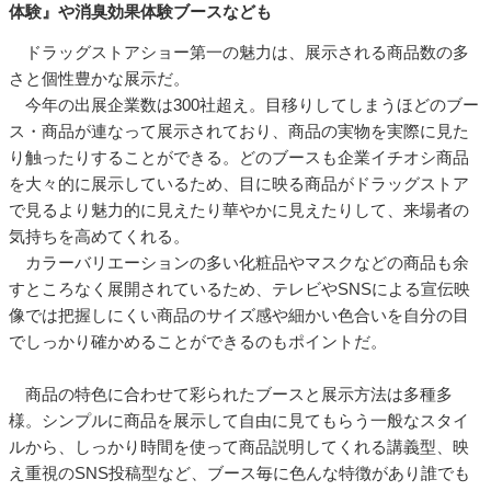
体験』や消臭効果体験ブースなども
ドラッグストアショー第一の魅力は、展示される商品数の多
さと個性豊かな展示だ。
今年の出展企業数は300社超え。目移りしてしまうほどのブー
ス・商品が連なって展示されており、商品の実物を実際に見た
り触ったりすることができる。どのブースも企業イチオシ商品
を大々的に展示しているため、目に映る商品がドラッグストア
で見るより魅力的に見えたり華やかに見えたりして、来場者の
気持ちを高めてくれる。
カラーバリエーションの多い化粧品やマスクなどの商品も余
すところなく展開されているため、テレビやSNSによる宣伝映
像では把握しにくい商品のサイズ感や細かい色合いを自分の目
でしっかり確かめることができるのもポイントだ。
商品の特色に合わせて彩られたブースと展示方法は多種多
様。シンプルに商品を展示して自由に見てもらう一般なスタイ
ルから、しっかり時間を使って商品説明してくれる講義型、映
え重視のSNS投稿型など、ブース毎に色んな特徴があり誰でも