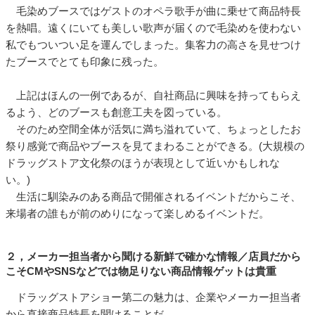
毛染めブースではゲストのオペラ歌手が曲に乗せて商品特長
を熱唱。遠くにいても美しい歌声が届くので毛染めを使わない
私でもついつい足を運んでしまった。集客力の高さを見せつけ
たブースでとても印象に残った。
上記はほんの一例であるが、自社商品に興味を持ってもらえ
るよう、どのブースも創意工夫を図っている。
そのため空間全体が活気に満ち溢れていて、ちょっとしたお
祭り感覚で商品やブースを見てまわることができる。(大規模の
ドラッグストア文化祭のほうが表現として近いかもしれな
い。)
生活に馴染みのある商品で開催されるイベントだからこそ、
来場者の誰もが前のめりになって楽しめるイベントだ。
２，メーカー担当者から聞ける新鮮で確かな情報／店員だから
こそCMやSNSなどでは物足りない商品情報ゲットは貴重
ドラッグストアショー第二の魅力は、企業やメーカー担当者
から直接商品特長を聞けることだ。