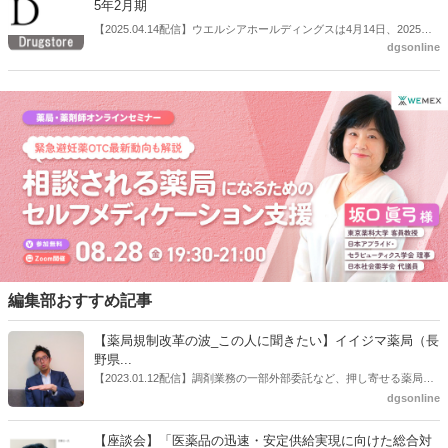
5年2月期
【2025.04.14配信】ウエルシアホールディングスは4月14日、2025年
dgsonline
２月期の決算説明会を開催した。
編集部おすすめ記事
【薬局規制改革の波_この人に聞きたい】イイジマ薬局（長
野県...
【2023.01.12配信】調剤業務の一部外部委託など、押し寄せる薬局業
界への規制改革の波。この規制改革の波を薬局業界はどう受け止めた
dgsonline
らいいのか。薬局業界関係者の中にも迷いがある人も少なくないので
はないだろうか。本紙ではこうした問題について、厚労省「薬局薬剤
【座談会】「医薬品の迅速・安定供給実現に向けた総合対