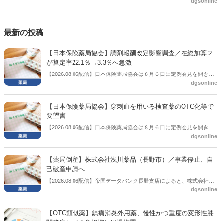
よいのが社会保障のこれからのあり方だ。特に与党では、政府関係者
dgsonline
側の議員も多く、ある意味で決定事項の中でしか意見発信しづらい面
もある。個々の議員はどんなビジョンを描いているのか。本紙では座
談会を開いた。
最新の投稿
【日本保険薬局協会】調剤報酬改定影響調査／在総加算２
が算定率22.1％→3.3％へ急激
【2026.08.06配信】日本保険薬局協会は８月６日に定例会見を開き、
dgsonline
「令和８年度調剤報酬改定に係る保険薬局への影響」の調査結果を公
表した。在宅分野では、在宅薬学総合体制加算2の算定率が22.1％から
3.3％へ大きく低下した。
【日本保険薬局協会】穿刺血を用いる検査薬のOTC化等で
要望書
【2026.08.06配信】日本保険薬局協会は８月６日に定例会見を開き、
dgsonline
「穿刺血を用いる検査薬のOTC化等に関する要望書」を厚生労働省 医
薬局長宛に提出したことを説明した。
【薬局倒産】株式会社浅川薬品（長野市）／事業停止、自
己破産申請へ
【2026.08.06配信】帝国データバンク長野支店によると、株式会社浅
dgsonline
川薬品（長野市）は7月31日に事業を停止し、自己破産申請の準備に
入った。
【OTC類似薬】鎮痛消炎外用薬、慢性かつ重度の変形性膝