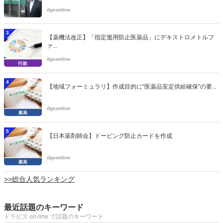
dgsonline
3
【薬機法改正】「指定濫用防止医薬品」にデキストロメトルフ
ァ...
dgsonline
4
【地域フォーミュラリ】作成目的に“医薬品安定供給確保”の要...
dgsonline
5
【日本薬剤師会】ドーピング防止カードを作成
dgsonline
>>総合人気ランキング
最近話題のキーワード
ドラビズ on-line で話題のキーワード