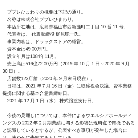
ププレひまわりの概要は下記の通り。
名称は株式会社ププレひまわり。
本店所在地は、広島県福山市西新涯町二丁目 10 番 11 号。
代表者は、 代表取締役 梶原聡一氏。
事業内容は、ドラッグストアの経営。
資本金は49 00万円。
設立年月は1984年11月。
売上高は516億72 00万円（2019 年 10 月 1 日～2020 年 9 月
30 日）。
店舗数123店舗（2020 年 9 月末日現在）。
日程は、2021 年７月 16 日（金）に取締役会決議、資本業務
提携に関する基本合意書締結日。
2021 年 12 月 1 日（水） 株式譲渡実行日。
今後の見通しについては、本件によるウエルシアホールディ
ングスの 2022 年２月期業績に与える影響は現時点で軽微である
と認識しているとするが、公表すべき事項が発生した場合に
は、速やかに告知するとしている。