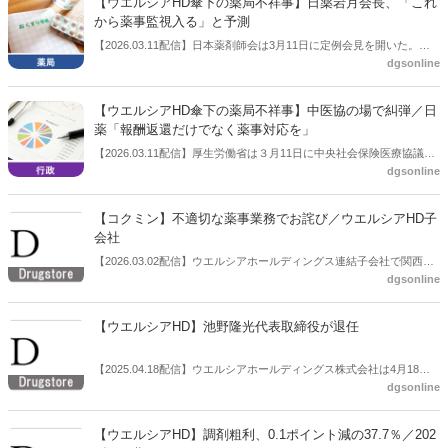
【ウエルシアHD傘下の薬局不祥事】日薬岩月会長、「これ
から薬事監視入る」と予測
【2026.03.11配信】日本薬剤師会は3月11日に定例会見を開いた。こ
dgsonline
の中で会長の岩月進氏はウエルシアホールディングス子会社のコクミ
ンにおける薬局不祥事について言及し、「おそらくこれから地元の厚
生局などから薬事監視が入って人員の確保ができているかどうかを確
【ウエルシアHD傘下の薬局不祥事】中医協の場で糾弾／日
認されると思う」と予測した。根本的な原因に人手不足があり企業責
薬「報酬返還だけでなく薬事対応を」
任は明白との考え。
【2026.03.11配信】厚生労働省は３月11日に中央社会保険医療協議会
dgsonline
（中医協）総会を開いた。この中で日本薬剤師会副会長の森昌平氏
は、ウエルシアホールディングスのグループ会社であるコクミンの不
祥事について特別にコメントし、「報酬返還だけでなく薬事上の対応
【コクミン】不適切な薬事業務でお詫び／ウエルシアHD子
を」と求めた。
会社
【2026.03.02配信】ウエルシアホールディングス連結子会社で関西を
dgsonline
地盤にドラッグストアを展開しているコクミン（大阪市住之江区、代
表取締役社長絹巻秀展氏）は３月２日、同社HPで「不適切な薬事業務
に関するお詫び」を公表した。
【ウエルシアHD】池野隆光代表取締役が退任
【2025.04.18配信】ウエルシアホールディングス株式会社は4月18
dgsonline
日、代表取締役の異動（退任）に関するお知らせを公表した。
【ウエルシアHD】調剤粗利、0.1ポイント減の37.7％／202