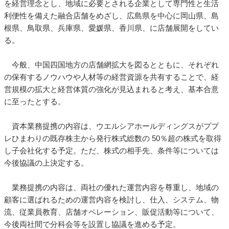
を経営理念とし、地域に必要とされる企業として専門性と生活
利便性を備えた融合店舗をめざし、広島県を中心に岡山県、島
根県、鳥取県、兵庫県、愛媛県、香川県、に店舗展開をしてい
る。
今般、中国四国地方の店舗網拡大を図るとともに、それぞれ
の保有するノウハウや人材等の経営資源を共有することで、経
営規模の拡大と経営体質の強化が見込まれると考え、基本合意
に至ったとする。
資本業務提携の内容は、ウエルシアホールディングスがププ
レひまわりの既存株主から発行株式総数の 50％超の株式を取得
し子会社化する予定。ただ、株式の相手先、条件等については
今後協議の上決定する。
業務提携の内容は、両社の優れた運営内容を尊重し、地域の
顧客に選ばれるための運営内容を検討し、仕入、システム、物
流、従業員教育、店舗オペレーション、販促活動等について、
今後両社間で分科会等を設置し協議を進める予定。