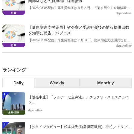
関節症などの負担増に経過措置
【2026.08.05配信】厚生労働省は８月５日、「第４回ＯＴＣ類似薬の
dgsonline
保険給付の見直しの実施に向けた技術的検討会」を開催。「中間とり
まとめ（案）」を提示し了承した。今後、社会保障審議会医療保険部
会等に報告し、令和８年秋頃を目途に結論を得る予定。
【健康増進支援薬局】省令案／受診勧奨後の情報提供回数
を知事に報告／パブコメ
【2026.08.04配信】厚生労働省は７月31日、健康増進支援薬局などに
dgsonline
関する省令案を示し、パブコメを開始した。受診勧奨を行った後に、
当該医療機関や連携機関に対して、利用者の相談内容や薬剤及び医薬
品に関する情報を提供した回数を知事に報告する事項とする。
ランキング
Daily
Weekly
Monthly
1
【販売中止】「フルナーゼ点鼻液」／グラクソ・スミスクライ
ン...
dgsonline
2
【独自インタビュー】松本純氏(前衆議院議員)に聞く／トリプ...