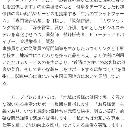
しを提供します」の企業理念のもと、健康をテーマとした付加
価値の高い商品やサービスを提案する「生活のプラットフォー
ム」「専門総合店舗」を目指し、「調剤併設」、「カウンセリ
ング営業」、「深夜営業」及び「介護」を軸としたビジネスモ
デルを進化させつつ、薬剤師、登録販売者、ビューティアドバ
イザー、管理栄養士、調剤
事務員などの従業員の専門知識を生かしたカウセリングと丁寧
な接客、地域性にこだわりを持った品ぞろえ、より便利に利用
いただけるサービスの充実により、“近隣にお住いのお客様の健
康や美容、そして豊かな暮らしをサポートする店舗づくり”を目
指し、関東中心に東北から中国四国地方において展開してい
る。
一方、ププレひまわりは、「地域の皆様の健康で美しく豊か
な潤いある生活のサポート集団を目指します」「お客様第一主
義であり、いつも感謝の気持ちを元気な挨拶、明るい笑顔、的
確な商品知識で満足を提供します」「私たちはお互いを尊重し
仕事を通して能力向上を図り、ゆとりある生活を実現します」