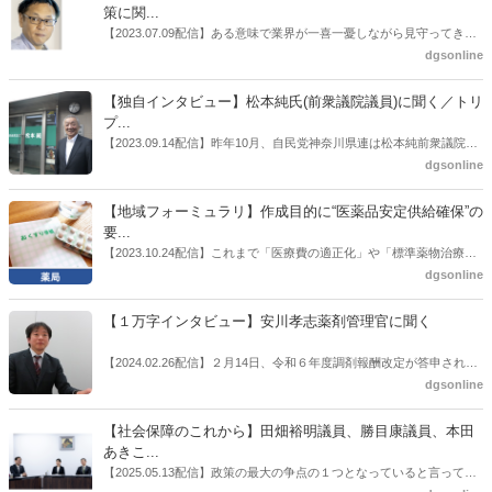
師の業務及び薬局の機能に関するワーキンググループ」に参考人とし
策に関...
ても出席していたイイジマ薬局（長野県上田市）開設者である飯島裕
【2023.07.09配信】ある意味で業界が一喜一憂しながら見守ってきた
也氏に聞いた。
厚労省「医薬品の迅速・安定供給実現に向けた総合対策に関する有識
dgsonline
者検討会」。10カ月にわたり13回の会議が開催され、６月12日に報告
書がとりまとめられた。ドラビズon-lineでは検討会を総括する目的で
【独自インタビュー】松本純氏(前衆議院議員)に聞く／トリ
厚労省医政局医薬産業振興・医療情報企画課長（医薬産業振興・医療
プ...
情報企画課セルフケア・セルフメディケーション推進室長併任）安藤
【2023.09.14配信】昨年10月、自民党神奈川県連は松本純前衆議院議
公一氏や青山学院大学名誉教授の三村優美子氏、 日本保険薬局協会医
員を「自民党神奈川1区」（横浜市中区・磯子区・金沢区）の支部長
dgsonline
薬品流通・ＯＴＣ検討委員会副委員長の原靖明氏を交えた座談会を実
に選出した。「1区支部長」は、次期衆院選挙で神奈川1区自民党公認
施した。
候補の前提となるもの。薬剤師に関わる政策に広く・深く関わってき
【地域フォーミュラリ】作成目的に“医薬品安定供給確保”の
た同氏の復活に向けた薬剤師業界の期待には熱いものがある。不透明
要...
感の払拭できない医療・介護・障害者サービスのトリプル改定等へ
【2023.10.24配信】これまで「医療費の適正化」や「標準薬物治療の
の、薬剤師業界の強い危機感の裏返しといってもいいだろう。本稿で
推進」などが目的とされることが多かった地域フォーミュラリの作
dgsonline
は松本氏にインタビューした。
成。ここに、明らかにもう１つの理由が追加されるようになってき
た。医薬品の安定供給確保だ。10月22日に開かれた「日本フォーミュ
【１万字インタビュー】安川孝志薬剤管理官に聞く
ラリ学会学術総会」で一般演題発表した飯田下伊那薬剤師会（長野県
飯田市）は、会員薬局から安定供給確保への強い要望があったことを
【2024.02.26配信】２月14日、令和６年度調剤報酬改定が答申され
受け、安定供給確保が見込めるPPI３成分について銘柄を含めて選定
た。本紙では、厚生労働省保険局医療課・薬剤管理官の安川孝志氏
dgsonline
したとした。
に、薬局に関係する調剤報酬改定の部分についてインタビューした。
【社会保障のこれから】田畑裕明議員、勝目康議員、本田
あきこ...
【2025.05.13配信】政策の最大の争点の１つとなっていると言っても