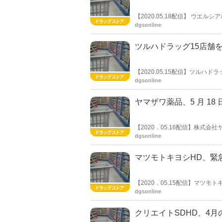
【2020.05.18配信】 ウ
得し、子会社化すると発表した。
dgsonline
（年商７億円）は調剤薬局を3
ツルハドラッグ15店舗
【2020.05.15配信】ツル
「ツルハドラッグ洞爺湖温泉店
dgsonline
ヤマザワ薬品、5 月 18
【2020．05.16配信】株式
店の営業時間変更を告知した。 変更期間は、 2020 年 5 月 18 日（月）～ 5 月 31 日（日）まで。 4月22日か
dgsonline
ら開店を９時としていた店舗の多
マツモトキヨシHD、緊
【2020．05.15配信】マ
新し、緊急事態宣言が解除された
dgsonline
クリエイトSDHD、4月