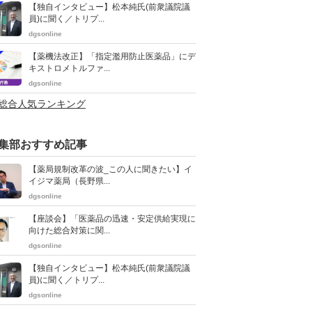
【独自インタビュー】松本純氏(前衆議院議
員)に聞く／トリプ...
dgsonline
【薬機法改正】「指定濫用防止医薬品」にデ
キストロメトルファ...
dgsonline
>総合人気ランキング
集部おすすめ記事
【薬局規制改革の波_この人に聞きたい】イ
イジマ薬局（長野県...
dgsonline
【座談会】「医薬品の迅速・安定供給実現に
向けた総合対策に関...
dgsonline
【独自インタビュー】松本純氏(前衆議院議
員)に聞く／トリプ...
dgsonline