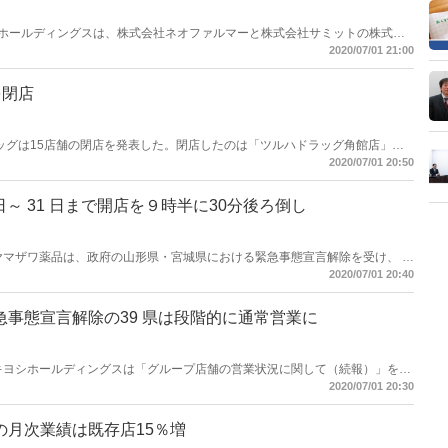
エルシアホールディングスは、株式会社ネオファルマーと株式会社サミットの株式取
ネオファルマーは愛知県に調剤薬局を10店舗（年商12億円）、サミット
2020/07/01 21:00
店舗運営している。
を閉店
ハドラッグは15店舗の閉店を発表した。閉店したのは「ツルハドラッグ角館店」、
」、「ツルハドラッグ道頓堀中央店」など。
2020/07/01 20:50
 日～ 31 日まで開店を９時半に30分後ろ倒し
会社ヤマザワ薬品は、政府の山形県・宮城県における緊急事態宣言解除を受け、 各
2020/07/01 20:40
くを、9時30分開店にするなど、時短する内容となっている。
急事態宣言解除の39 県は段階的に通常営業に
ツモトキヨシホールディングスは「グループ店舗の営業状況に関して（続報）」を更
 39 県に関して、段階的に通常営業とすることを告知した。
2020/07/01 20:30
の月次業績は既存店15％増