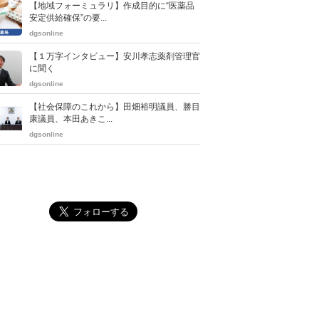
【地域フォーミュラリ】作成目的に“医薬品
安定供給確保”の要...
dgsonline
【１万字インタビュー】安川孝志薬剤管理官
に聞く
dgsonline
【社会保障のこれから】田畑裕明議員、勝目
康議員、本田あきこ...
dgsonline