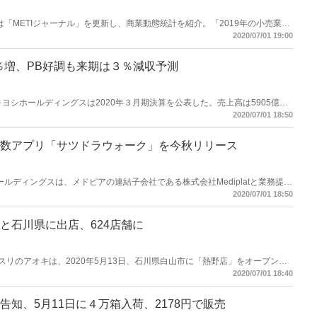
業省は「METIジャーナル」を更新し、商業動態統計を紹介。「2019年の小売業販
食品などの販売増で～」と説明した。
2020/07/01 19:00
5％増、PB好調も来期は３％減収予測
モトキヨシホールディングスは2020年３月期決算を公表した。売上高は5905億
業利益375億6300万円（＋4.3％）、経常利益398億8500万円（＋2.6％）だ
2020/07/01 18:50
で、今期は３％の減収を見込む。
数アプリ「サツドラウォーク」を今秋リリース
ラホールディングスは、メドピアの連結子会社である株式会社Mediplatと業務提携
おける共同事業として、歩数記録アプリ「サツドラウォーク（仮称）」の提供
2020/07/01 18:50
プリは、2020 年秋頃に提供を開始する。
と石川県に出店、624店舗に
会社クスリのアオキは、2020年5月13日、石川県白山市に「熱野店」をオープンす
4 店舗目、白山市で11店舗目の出店となる。また、同日オープンする「古川 江
2020/07/01 18:40
業エリア全域で合計624店舗となる。「古川江合店」（宮城県大崎市）は同
あり、この出店により同社の宮城県のドラッグストアは2店舗となる。
知、5月11日に４万箱入荷、2178円で販売