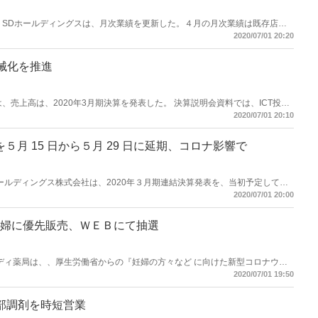
エイトSDホールディングスは、月次業績を更新した。４月の月次業績は既存店の
 全店単月は121.3％、累計は111.5％。 ４月の新規出店は厚木飯山籏谷店だっ
2020/07/01 20:20
機械化を推進
剤は、売上高は、2020年3月期決算を発表した。 決算説明会資料では、ICT投資
している。
2020/07/01 20:10
５月 15 日から５月 29 日に延期、コロナ影響で
ールホールディングス株式会社は、2020年３月期連結決算発表を、当初予定してい
 29 日に延期することを発表した。
2020/07/01 20:00
婦に優先販売、ＷＥＢにて抽選
会社レディ薬局は、、厚生労働省からの『妊婦の方々など に向けた新型コロナウイ
のマスク購入負担を軽減する取り組みを実施する。５月末に入荷が予定されて
2020/07/01 19:50
,０００個を、妊婦を対象にＷＥＢにて抽選販売を行う。
部調剤を時短営業