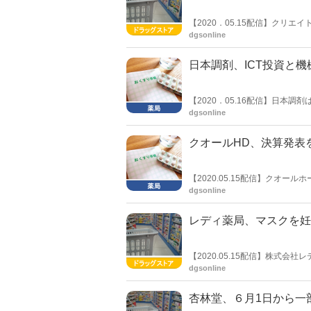
【2020．05.15配信】クリ
単月115.7％、累計105.1％。
dgsonline
た。
日本調剤、ICT投資と
【2020．05.16配信】日本調
と機械化の徹底した推進を表明
dgsonline
クオールHD、決算発表を
【2020.05.15配信】クオ
た５月 15 日から2020 年５月
dgsonline
レディ薬局、マスクを妊
【2020.05.15配信】株式
ルス感染症対策』を受け、妊婦
dgsonline
いる箱入りマスク50枚入り１０
杏林堂、６月1日から一