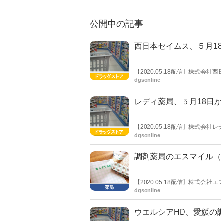
公開中の記事
西日本セイムス、５月1
【2020.05.18配信】株式
るドラッグセイムスの店舗につい
dgsonline
間を通常通りに戻すことを発表し
御荘店が21時閉店だ。
レディ薬局、５月18日
【2020.05.18配信】株式
み、2020年5月18日（月）
dgsonline
コスメ店（同）など、愛媛県5 
変更継続する。
調剤薬局のエスマイル（
【2020.05.18配信】株式
告知した。同号では、ビタミン
dgsonline
口、島根、鳥取5県で、調剤薬局
ウエルシアHD、愛媛の