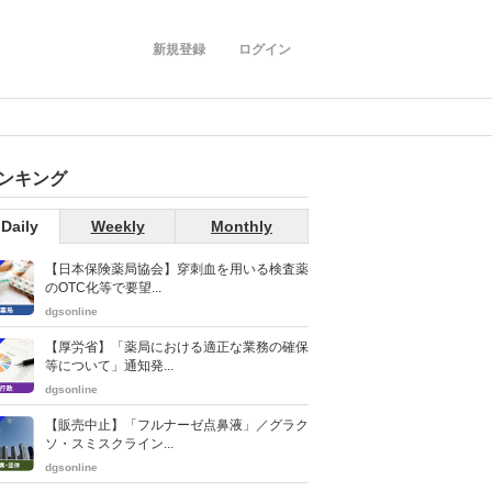
新規登録
ログイン
ンキング
Daily
Weekly
Monthly
【日本保険薬局協会】穿刺血を用いる検査薬
のOTC化等で要望...
dgsonline
【厚労省】「薬局における適正な業務の確保
等について」通知発...
dgsonline
【販売中止】「フルナーゼ点鼻液」／グラク
ソ・スミスクライン...
dgsonline