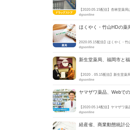
【2020.05.15配信】杏林
で営業していた調剤を、21時ま
dgsonline
ほくやく・竹山HDの薬局
2020.05.15配信】ほくや
は145億30百万円(前年同期比2.
dgsonline
新生堂薬局、福岡市と福
【2020．05.15配信】新
市南区に医療用マスク 20,000
dgsonline
ヤマザワ薬品、Webで
【2020.05.14配信】ヤマ
いる。希望の場合は、メールもし
dgsonline
経産省、商業動態統計公