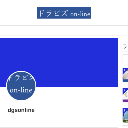
ラ
1
2
dgsonline
3