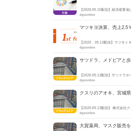
【2020.05.15配信】経済産
売 ドラッグストアの勢い続く～
dgsonline
マツキヨ決算、売上2.
【2020．05.13配信】マツ
9300万円（前期比+2.5％）、営
dgsonline
った。新型コロナウイルス影響
サツドラ、メドピアと歩
【2020.05.13配信】サツド
契約を締結。ヘルスケア領域に
dgsonline
を開始することに合意した。本ア
クスリのアオキ、宮城県
【2020.05.13配信】 株式
る。熱野店は石川県において 7
dgsonline
合店（宮城県）」を合わせて、営
社としては大崎市へ初の出店で
大賀薬局、マスク販売を告