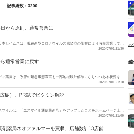
4
記事総数：3200
5
8日から原則、通常営業に
会社西日本セイムスは、現在新型コロナウイルス感染症の影響により時短営業してい
>
て、緊急事態宣言の解除を受けて、一部店舗のみ5月18日（月）より営業時
2020/07/01 21:30
た。引き続き、営業時間短縮となるのは2店舗で、宿毛店が21時閉店、愛南
から通常営業に戻す
編
会社レディ薬局は、政府の緊急事態宣言も一部地域以外解除になりつつある状況を鑑
より通常の営業時間に戻すことを発表した。なお、安城寺店（愛媛県）や北宇和島
2020/07/01 21:10
店舗、高知県1店舗、徳島県1店舗、兵庫県3店舗は、営業時間を変更あるいは
広島）、PR誌でビタミン解説
会社エスマイルは、「エスマイル通信最新号」をアップしたことをホームページ上で
の役割・ビタミンの選び方について特集している。 同社は広島、岡山、山
2020/07/01 21:09
を120店以上を運営している。
調剤薬局ネオファルマーを買収、店舗数計13店舗