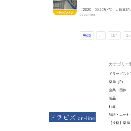
【2020．05.12配信】 大
惑をかけていたことにお詫びす
dgsonline
11日(月)〜5月14日(木)、50
限り。
先頭
...
154
15
カテゴリ一
ドラッグスト
薬局（P)
企業・団体
製品
行政
解説・エッセ
【投稿】薬局