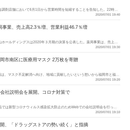
堂薬局は調剤店舗において6月1日から営業時間を短縮することを告知した。22時ま
でとするなど、時短とする内容になっている。
2020/07/01 19:40
事業、売上高2.3％増、営業利益46.7％増
く・竹山ホールディングスは2020年３月期の決算を公表した。薬局事業は、売上高
3％増)、営業利益は４億20百万円(同46.7％増)となった。
2020/07/01 19:30
岡市南区に医療用マスク 2万枚を寄贈
生堂薬局は、マスク不足解消へ向け、地域に貢献したいという想いから福岡市と福岡
 枚を寄贈した
2020/07/01 19:20
の会社説明会を展開。コロナ対策で
ザワ薬品では新型コロナウィルス感染拡大防止のためWebでの会社説明会を行って
くはLINEで希望の日時を相談する形式だ。
2020/07/01 19:10
開、「ドラッグストアの勢い続く」と指摘