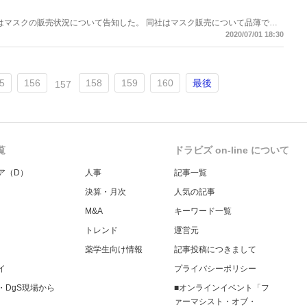
賀薬局はマスクの販売状況について告知した。 同社はマスク販売について品薄で迷
るとともに、入荷の案内ができる状況になったとしている。入荷開始日は5月
2020/07/01 18:30
枚入りマスク累計4万箱が店頭に到着予定。 価格は50枚、2178円(税込)。1人2個
5
156
158
159
160
最後
157
覧
ドラビズ on-line について
ア（D）
人事
記事一覧
決算・月次
人気の記事
M&A
キーワード一覧
トレンド
運営元
薬学生向け情報
記事投稿につきまして
イ
プライバシーポリシー
・DgS現場から
■オンラインイベント「フ
ァーマシスト・オブ・