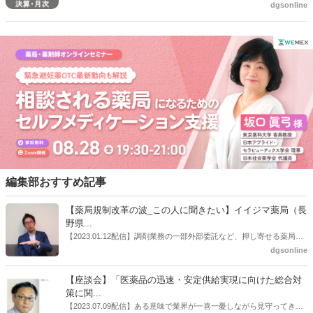
dgsonline
半期決算業績を公表した。それによると、売上高は4916億5900万円
（前年同期比2.3％増）、営業利益274億4100万円（同8.5％減）、経
常利益279億5300万円（同8.9％減）、親会社株主に帰属する四半期純
利益190億400万円（同8.3％減）だった。
編集部おすすめ記事
【薬局規制改革の波_この人に聞きたい】イイジマ薬局（長
野県...
【2023.01.12配信】調剤業務の一部外部委託など、押し寄せる薬局業
界への規制改革の波。この規制改革の波を薬局業界はどう受け止めた
dgsonline
らいいのか。薬局業界関係者の中にも迷いがある人も少なくないので
はないだろうか。本紙ではこうした問題について、厚労省「薬局薬剤
【座談会】「医薬品の迅速・安定供給実現に向けた総合対
師の業務及び薬局の機能に関するワーキンググループ」に参考人とし
策に関...
ても出席していたイイジマ薬局（長野県上田市）開設者である飯島裕
【2023.07.09配信】ある意味で業界が一喜一憂しながら見守ってきた