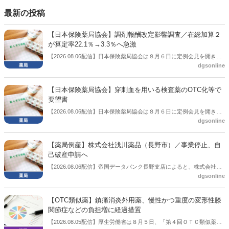
談会を開いた。
最新の投稿
【日本保険薬局協会】調剤報酬改定影響調査／在総加算２
が算定率22.1％→3.3％へ急激
【2026.08.06配信】日本保険薬局協会は８月６日に定例会見を開き、
dgsonline
「令和８年度調剤報酬改定に係る保険薬局への影響」の調査結果を公
表した。在宅分野では、在宅薬学総合体制加算2の算定率が22.1％から
3.3％へ大きく低下した。
【日本保険薬局協会】穿刺血を用いる検査薬のOTC化等で
要望書
【2026.08.06配信】日本保険薬局協会は８月６日に定例会見を開き、
dgsonline
「穿刺血を用いる検査薬のOTC化等に関する要望書」を厚生労働省 医
薬局長宛に提出したことを説明した。
【薬局倒産】株式会社浅川薬品（長野市）／事業停止、自
己破産申請へ
【2026.08.06配信】帝国データバンク長野支店によると、株式会社浅
dgsonline
川薬品（長野市）は7月31日に事業を停止し、自己破産申請の準備に
入った。
【OTC類似薬】鎮痛消炎外用薬、慢性かつ重度の変形性膝
関節症などの負担増に経過措置
【2026.08.05配信】厚生労働省は８月５日、「第４回ＯＴＣ類似薬の