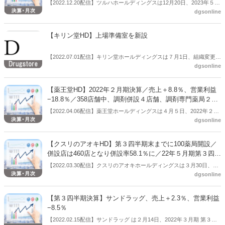
【2022.12.20配信】ツルハホールディングスは12月20日、2023年５月
dgsonline
期第２四半期の連結業績（2022年５月16日～2022年11月15日）につ
いて説明会を行った。調剤事業は開局により処方箋枚数が増加し、順
調に伸長。調剤売上は対前年同期比108.9％の546億6100万円だった。
【キリン堂HD】上場準備室を新設
対売上の構成比は11.3％となった。一方、薬価・調剤報酬改定により
調剤事業の粗利率は低下。前年同期の粗利率39.6％から1.0ポイント減
【2022.07.01配信】キリン堂ホールディングスは７月1日、組織変更お
となる38.6％となった。
dgsonline
よび人事異動を公表した。
【薬王堂HD】2022年２月期決算／売上＋8.8％、営業利益
−18.8％／358店舗中、調剤併設４店舗、調剤専門薬局２店
舗も「調剤は堅調に推移」
【2022.04.06配信】薬王堂ホールディングスは４月５日、2022年２月
dgsonline
期の連結業績（2021年３月１日～2022年２月28日）を公表した。それ
によると、前期比は売上＋8.8％、営業利益−18.8％などだった。同社
は358店舗中、調剤併設４店舗、調剤専門薬局２店舗だが、調剤に関
【クスリのアオキHD】第３四半期末までに100薬局開設／
して「堅調に推移」したとしている。
併設店は460店となり併設率58.1％に／22年５月期第３四半
期決算
【2022.03.30配信】クスリのアオキホールディングスは３月30日、
dgsonline
2022年５月期第３四半期の連結業績（2021年５月21日～2022年２月
20日）を公表した。それによると、2022年５月期第３四半期末までに
ドラッグストア併設調剤薬局を100薬局、新規に開設。ドラッグスト
【第３四半期決算】サンドラッグ、売上＋2.3％、営業利益
ア792店舗のうち、調剤薬局併設は460店舗となった。併設率は約６割
−8.5％
になる。
【2022.02.15配信】サンドラッグ は２月14日、2022年３月期 第３四