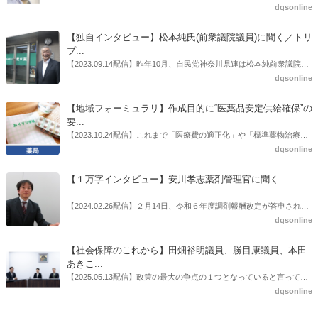
也氏に聞いた。
厚労省「医薬品の迅速・安定供給実現に向けた総合対策に関する有識
dgsonline
者検討会」。10カ月にわたり13回の会議が開催され、６月12日に報告
書がとりまとめられた。ドラビズon-lineでは検討会を総括する目的で
【独自インタビュー】松本純氏(前衆議院議員)に聞く／トリ
厚労省医政局医薬産業振興・医療情報企画課長（医薬産業振興・医療
プ...
情報企画課セルフケア・セルフメディケーション推進室長併任）安藤
【2023.09.14配信】昨年10月、自民党神奈川県連は松本純前衆議院議
公一氏や青山学院大学名誉教授の三村優美子氏、 日本保険薬局協会医
員を「自民党神奈川1区」（横浜市中区・磯子区・金沢区）の支部長
dgsonline
薬品流通・ＯＴＣ検討委員会副委員長の原靖明氏を交えた座談会を実
に選出した。「1区支部長」は、次期衆院選挙で神奈川1区自民党公認
施した。
候補の前提となるもの。薬剤師に関わる政策に広く・深く関わってき
【地域フォーミュラリ】作成目的に“医薬品安定供給確保”の
た同氏の復活に向けた薬剤師業界の期待には熱いものがある。不透明
要...
感の払拭できない医療・介護・障害者サービスのトリプル改定等へ
【2023.10.24配信】これまで「医療費の適正化」や「標準薬物治療の
の、薬剤師業界の強い危機感の裏返しといってもいいだろう。本稿で
推進」などが目的とされることが多かった地域フォーミュラリの作
dgsonline
は松本氏にインタビューした。
成。ここに、明らかにもう１つの理由が追加されるようになってき
た。医薬品の安定供給確保だ。10月22日に開かれた「日本フォーミュ
【１万字インタビュー】安川孝志薬剤管理官に聞く
ラリ学会学術総会」で一般演題発表した飯田下伊那薬剤師会（長野県
飯田市）は、会員薬局から安定供給確保への強い要望があったことを
【2024.02.26配信】２月14日、令和６年度調剤報酬改定が答申され
受け、安定供給確保が見込めるPPI３成分について銘柄を含めて選定
た。本紙では、厚生労働省保険局医療課・薬剤管理官の安川孝志氏
dgsonline
したとした。
に、薬局に関係する調剤報酬改定の部分についてインタビューした。
【社会保障のこれから】田畑裕明議員、勝目康議員、本田
あきこ...
【2025.05.13配信】政策の最大の争点の１つとなっていると言っても
よいのが社会保障のこれからのあり方だ。特に与党では、政府関係者
dgsonline
側の議員も多く、ある意味で決定事項の中でしか意見発信しづらい面
もある。個々の議員はどんなビジョンを描いているのか。本紙では座