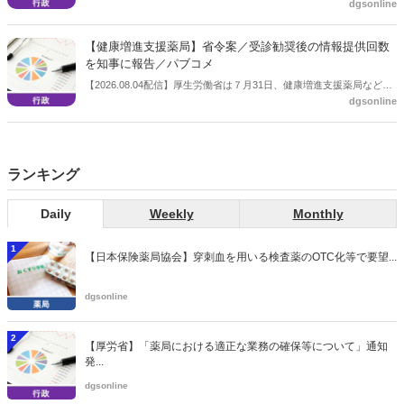
dgsonline
保険給付の見直しの実施に向けた技術的検討会」を開催。「中間とり
まとめ（案）」を提示し了承した。今後、社会保障審議会医療保険部
会等に報告し、令和８年秋頃を目途に結論を得る予定。
【健康増進支援薬局】省令案／受診勧奨後の情報提供回数
を知事に報告／パブコメ
【2026.08.04配信】厚生労働省は７月31日、健康増進支援薬局などに
dgsonline
関する省令案を示し、パブコメを開始した。受診勧奨を行った後に、
当該医療機関や連携機関に対して、利用者の相談内容や薬剤及び医薬
品に関する情報を提供した回数を知事に報告する事項とする。
ランキング
Daily
Weekly
Monthly
1
【日本保険薬局協会】穿刺血を用いる検査薬のOTC化等で要望...
dgsonline
2
【厚労省】「薬局における適正な業務の確保等について」通知
発...
dgsonline