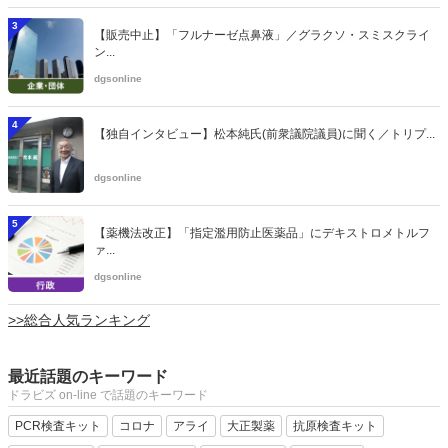
3
【販売中止】「フルナーゼ点鼻液」／グラクソ・スミスクライ
ン...
dgsonline
4
【独自インタビュー】松本純氏(前衆議院議員)に聞く／トリプ...
dgsonline
5
【薬機法改正】「指定濫用防止医薬品」にデキストロメトルフ
ァ...
dgsonline
>>総合人気ランキング
最近話題のキーワード
ドラビズ on-line で話題のキーワード
PCR検査キット
コロナ
アライ
大正製薬
抗原検査キット