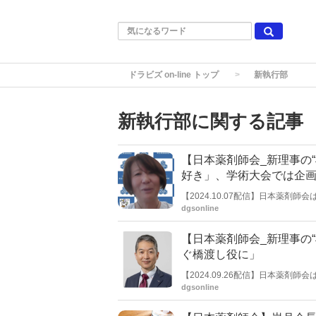
ドラビズ on-line トップ
新執行部
新執行部に関する記事
【日本薬剤師会_新理事の
好き」、学術大会では企
【2024.10.07配信】日本薬
本紙では、その中でも新たに理事
dgsonline
氏。【シリーズ最終回】
【日本薬剤師会_新理事の
ぐ橋渡し役に」
【2024.09.26配信】日本薬
本紙では、その中でも新たに理事に
dgsonline