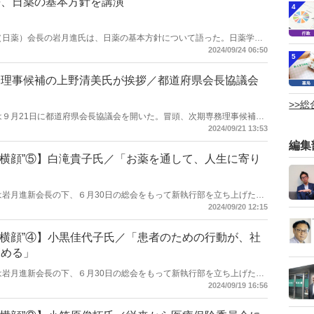
長、日薬の基本方針を講演
4
剤師会（日薬）会長の岩月進氏は、日薬の基本方針について語った。日薬学術
録。
2024/09/24 06:50
5
務理事候補の上野清美氏が挨拶／都道府県会長協議会
>>
剤師会は９月21日に都道府県会長協議会を開いた。冒頭、次期専務理事候補で
2024/09/21 13:53
編集
“横顔”⑤】白滝貴子氏／「お薬を通して、人生に寄り
剤師会は岩月進新会長の下、６月30日の総会をもって新執行部を立ち上げた。
になったメンバーに焦点を当てて取材、紹介する。第５回は白滝貴子
2024/09/20 12:15
“横顔”④】小黒佳代子氏／「患者のための行動が、社
高める」
剤師会は岩月進新会長の下、６月30日の総会をもって新執行部を立ち上げた。
になったメンバーに焦点を当てて取材、紹介する。第４回は小黒佳代子
2024/09/19 16:56