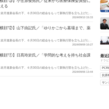
“横顔”③】小笠原俊拓氏／従来から医療保険委員会に
支える
剤師会は岩月進新会長の下、６月30日の総会をもって新執行部を立ち上げた。
なったメンバーに焦点を当てて取材、紹介する。第3回は小笠原俊拓
2024/09/10 15:33
“横顔”②】山下由記氏／「ゆりかごから墓場まで、薬
」
剤師会は岩月進新会長の下、６月30日の総会をもって新執行部を立ち上げた。
になったメンバーに焦点を当てて取材、紹介する。第２回は山下由記
2024/09/09 10:27
“横顔”①】日髙玲於氏／「学問的な考えを持ち社会課
最近
ドラビ
剤師会は岩月進新会長の下、６月30日の総会をもって新執行部を立ち上げた。
PC
になったメンバーに焦点を当てて取材、紹介する。第１回は日髙玲於
2024/09/06 13:44
抗原
サン