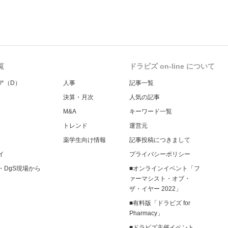
覧
ドラビズ on-line について
ア（D）
人事
記事一覧
決算・月次
人気の記事
M&A
キーワード一覧
トレンド
運営元
薬学生向け情報
記事投稿につきまして
イ
プライバシーポリシー
・DgS現場から
■オンラインイベント「フ
ァーマシスト・オブ・
ザ・イヤー 2022」
■有料版「ドラビズ for
Pharmacy」
■ドラビズ主催イベント