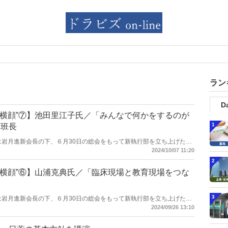
ラン
Da
“横顔”⑦】池田里江子氏／「みんなで何かをするのが
1
画班長
剤師会は岩月進新会長の下、６月30日の総会をもって新執行部を立ち上げた。
になったメンバーに焦点を当てて取材、紹介する。第７回は池田里江子
2024/10/07 11:20
2
“横顔”⑥】山浦克典氏／「臨床現場と教育現場をつな
3
剤師会は岩月進新会長の下、６月30日の総会をもって新執行部を立ち上げた。
なったメンバーに焦点を当てて取材、紹介する。第6回は山浦克典氏。
2024/09/26 13:10