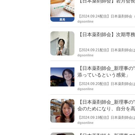
【日本薬剤師会】岩月会
【2024.09.24配信】日本薬
大会で講演したもの。以下、講演
dgsonline
【日本薬剤師会】次期専
【2024.09.21配信】日本薬
ある上野清美氏が挨拶した。
dgsonline
【日本薬剤師会_新理事の
添っているという感覚」
【2024.09.20配信】日本薬
本紙では、その中でも新たに理事
dgsonline
氏。
【日本薬剤師会_新理事の
会のためになり、自分を
【2024.09.19配信】日本薬
本紙では、その中でも新たに理事
dgsonline
氏。