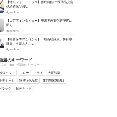
【地域フォーミュラリ】作成目的に“医薬品安定
供給確保”の要...
dgsonline
【１万字インタビュー】安川孝志薬剤管理官に
聞く
dgsonline
【社会保障のこれから】田畑裕明議員、勝目康
議員、本田あきこ...
dgsonline
話題のキーワード
ズ on-line で話題のキーワード
R検査キット
コロナ
アライ
大正製薬
検査キット
連携強化加算
薬剤師国家試験
ドラッグ
抗体キット