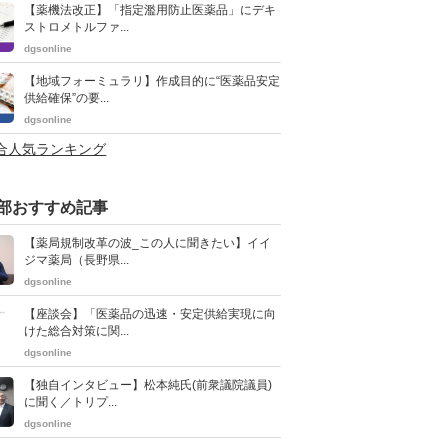
【薬機法改正】「指定濫用防止医薬品」にデキ
ストロメトルファ...
dgsonline
【地域フォーミュラリ】作成目的に“医薬品安定
供給確保”の要...
dgsonline
総合人気ランキング
部おすすめ記事
【薬局規制改革の波_この人に聞きたい】イイ
ジマ薬局（長野県...
dgsonline
【座談会】「医薬品の迅速・安定供給実現に向
けた総合対策に関...
dgsonline
【独自インタビュー】松本純氏(前衆議院議員)
に聞く／トリプ...
dgsonline