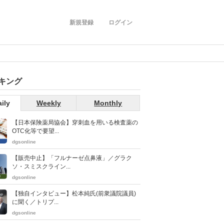
新規登録
ログイン
キング
ily
Weekly
Monthly
【日本保険薬局協会】穿刺血を用いる検査薬の
OTC化等で要望...
dgsonline
【販売中止】「フルナーゼ点鼻液」／グラク
ソ・スミスクライン...
dgsonline
【独自インタビュー】松本純氏(前衆議院議員)
に聞く／トリプ...
dgsonline