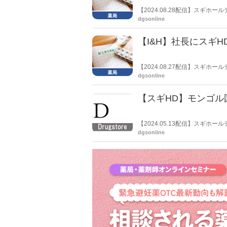
【2024.08.28配信】スギ
公表した。
dgsonline
【I&H】社長にスギ
【2024.08.27配信】スギホ
て、取締役及び監査役候補者を決
dgsonline
く。
【スギHD】モンゴ
【2024.05.13配信】スギホー
合意したと発表した。
dgsonline