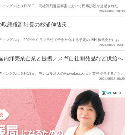
ホールディングスは８月28日、同社調剤過誤事案において民事訴訟が提起されたと
2024/08/28 18:33
HD取締役副社長の杉浦伸哉氏
ールディングスは、2024年９月２日付で子会社化する予定の I&H 株式会社におい
定した。 I&H の代表取締役社長にスギHD取締役副社長の杉浦伸哉氏が就
2024/08/27 15:41
ル国内卸売業企業と提携／スギ自社開発品など供給へ
ルディングスは５月13日、モンゴル法人のAsayake.co.,ltdと業務提携することで
2024/05/13 16:29