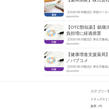
【2026.08.06配信】帝国
止し、自己破産申請の準備に入
dgsonline
【OTC類似薬】鎮痛
負担増に経過措置
【2026.08.05配信】厚生
検討会」を開催。「中間とりま
dgsonline
し、令和８年秋頃を目途に結論
【健康増進支援薬局
／パブコメ
【2026.08.04配信】厚生
した。受診勧奨を行った後に、
dgsonline
る情報を提供した回数を知事に
カテゴリ一
ドラッグスト
薬局（P)