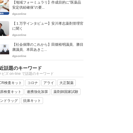
【地域フォーミュラリ】作成目的に“医薬品
安定供給確保”の要...
dgsonline
【１万字インタビュー】安川孝志薬剤管理官
に聞く
dgsonline
【社会保障のこれから】田畑裕明議員、勝目
康議員、本田あきこ...
dgsonline
近話題のキーワード
ビズ on-line で話題のキーワード
CR検査キット
コロナ
アライ
大正製薬
原検査キット
連携強化加算
薬剤師国家試験
ンドラッグ
抗体キット