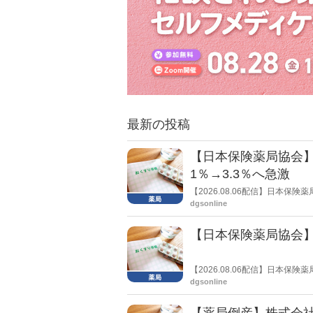
最新の投稿
【日本保険薬局協会】
1％→3.3％へ急激
【2026.08.06配信】日本
局への影響」の調査結果を公表し
dgsonline
きく低下した。
【日本保険薬局協会】
【2026.08.06配信】日本
関する要望書」を厚生労働省 医
dgsonline
【薬局倒産】株式会