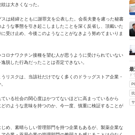
波紋は大きくなった。
グスは経緯とともに謝罪文を公表した。会長夫妻を慮った秘書
のような事態を引き起こしましたことを深く反省し、頂戴いた
摯に受け止め、今後このようなことがなきよう努めてまいりま
コロナワクチン接種を望む人が思うように受けられていない
を逸脱した行為だったことは否定できない。
最
ドラ
うリスクは、当該社だけでなく多くのドラッグストア企業・
か。
P
抗
ている社会の関心度はかつてないほどに高まっているから
サ
にどのような意味を持つのか、今一度、慎重に検証することが
じめ、素晴らしい管理部門を持つ企業もあるが、製薬企業な
トア企業・薬局企業の管理部門の脆弱さを感じることは少なく