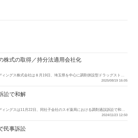
の株式の取得／持分法適用会社化
ホールディングス株式会社は８月19日、埼玉県を中心に調剤併設型ドラッグストア
（3万7929株、持株比率 34.8％）を取得し、持分法適用会社とすることに
2025/08/19 16:05
契約を締結したと公表した。
訴訟で和解
ホールディングスは11月22日、同社子会社のスギ薬局における調剤過誤訴訟で和解
2024/11/23 12:50
で民事訴訟