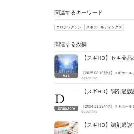
関連するキーワード
コロナワクチン
スギホールディングス
関連する投稿
【スギHD】セキ薬品
【2025.08.19配信】スギ
を展開する株式会社セキ薬品の株式
dgsonline
ついて決定し、同日、株式譲渡
【スギHD】調剤過誤
【2024.11.23配信】スギ
が成立したと公表した。
dgsonline
【スギHD】調剤過誤