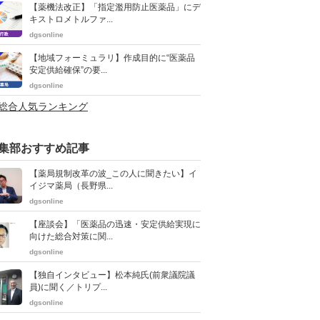
【薬機法改正】「指定濫用防止医薬品」にデ
キストロメトルファ...
dgsonline
【地域フォーミュラリ】作成目的に“医薬品
安定供給確保”の要...
dgsonline
>総合人気ランキング
集部おすすめ記事
【薬局規制改革の波_この人に聞きたい】イ
イジマ薬局（長野県...
dgsonline
【座談会】「医薬品の迅速・安定供給実現に
向けた総合対策に関...
dgsonline
【独自インタビュー】松本純氏(前衆議院議
員)に聞く／トリプ...
dgsonline