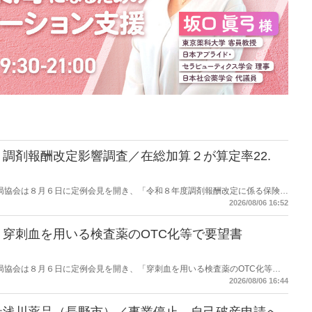
調剤報酬改定影響調査／在総加算２が算定率22.
保険薬局協会は８月６日に定例会見を開き、「令和８年度調剤報酬改定に係る保険薬
た。在宅分野では、在宅薬学総合体制加算2の算定率が22.1％から3.3％へ大
2026/08/06 16:52
穿刺血を用いる検査薬のOTC化等で要望書
保険薬局協会は８月６日に定例会見を開き、「穿刺血を用いる検査薬のOTC化等に
薬局長宛に提出したことを説明した。
2026/08/06 16:44
社浅川薬品（長野市）／事業停止、自己破産申請へ