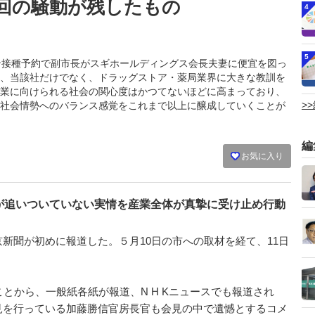
回の騒動が残したもの
4
5
ワクチン接種予約で副市長がスギホールディングス会長夫妻に便宜を図っ
、当該社だけでなく、ドラッグストア・薬局業界に大きな教訓を
業に向けられる社会の関心度はかつてないほどに高まっており、
>
社会情勢へのバランス感覚をこれまで以上に醸成していくことが
編
お気に入り
が追いついていない実情を産業全体が真摯に受け止め行動
聞が初めに報道した。５月10日の市への取材を経て、11日
とから、一般紙各紙が報道、N H Kニュースでも報道され
見を行っている加藤勝信官房長官も会見の中で遺憾とするコメ