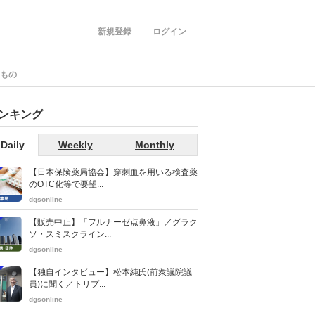
新規登録
ログイン
たもの
ンキング
Daily
Weekly
Monthly
【日本保険薬局協会】穿刺血を用いる検査薬
のOTC化等で要望...
dgsonline
【販売中止】「フルナーゼ点鼻液」／グラク
ソ・スミスクライン...
dgsonline
【独自インタビュー】松本純氏(前衆議院議
員)に聞く／トリプ...
dgsonline