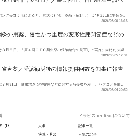
データバンク長野支店によると、株式会社浅川薬品（長野市）は7月31日に事業を停
った。
2026/08/06 16:13
消炎外用薬、慢性かつ重度の変形性膝関節症などの
労働省は８月５日、「第４回ＯＴＣ類似薬の保険給付の見直しの実施に向けた技術的
とめ（案）」を提示し了承した。今後、社会保障審議会医療保険部会等に報告
2026/08/05 17:31
を得る予定。
】省令案／受診勧奨後の情報提供回数を知事に報告
労働省は７月31日、健康増進支援薬局などに関する省令案を示し、パブコメを開始
当該医療機関や連携機関に対して、利用者の相談内容や薬剤及び医薬品に関す
2026/08/04 20:52
報告する事項とする。
覧
ドラビズ on-line について
ア（D）
人事
記事一覧
決算・月次
人気の記事