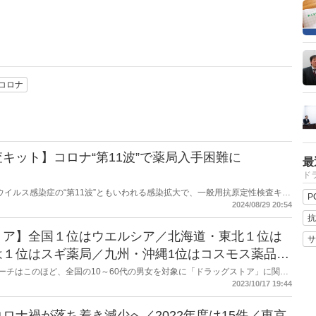
コロナ
キット】コロナ“第11波”で薬局入手困難に
最
ドラ
コロナウイルス感染症の“第11波”ともいわれる感染拡大で、一般用抗原定性検査キッ
P
会は厚生労働省に対し、不足解消に向けた措置を要望した。
2024/08/29 20:54
抗
トア】全国１位はウエルシア／北海道・東北１位は
サ
は１位はスギ薬局／九州・沖縄1位はコスモス薬品／
NEリサーチはこのほど、全国の10～60代の男女を対象に「ドラッグストア」に関す
チェーン店のドラッグストア1位は「ウエルシア」、2位「マツモトキヨシ」、
2023/10/17 19:44
ロナ禍が落ち着き減少へ／2022年度は15件／東京