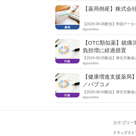
【薬局倒産】株式会
【2026.08.06配信】帝国
止し、自己破産申請の準備に入
dgsonline
【OTC類似薬】鎮痛
負担増に経過措置
【2026.08.05配信】厚生
検討会」を開催。「中間とりま
dgsonline
し、令和８年秋頃を目途に結論
【健康増進支援薬局
／パブコメ
【2026.08.04配信】厚生
した。受診勧奨を行った後に、
dgsonline
る情報を提供した回数を知事に
カテゴリ一
ドラッグスト