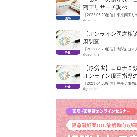
商工リサーチ調べ
【2023.05.23配信】東京
禍で過去最多となる23件を記録し
dgsonline
ン化で淘汰が加速も」と分析し
【オンライン医療相談
府調査
【2023.04.20配信】内閣
化に関する調査」を公表した。こ
dgsonline
ライン医療相談や診察」のコロナ
【厚労省】コロナ５
オンライン服薬指導の“
了
【2023.04.03配信】厚生
の変更に伴う新型コロナウイル
dgsonline
関連では、コロナ患者への調剤に
るほか、店頭でのコロナ薬調剤
いても「在宅患者緊急訪問薬剤
いわゆる“0410通知”の特例を