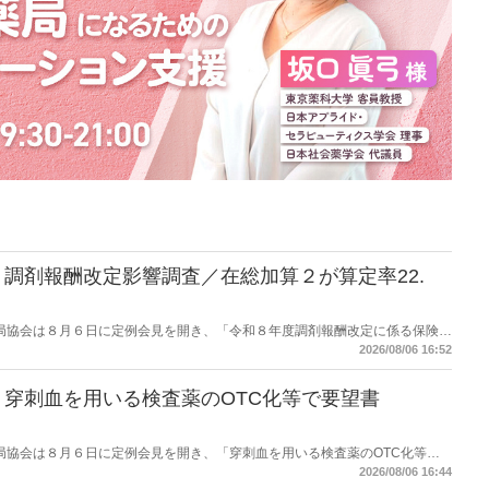
調剤報酬改定影響調査／在総加算２が算定率22.
保険薬局協会は８月６日に定例会見を開き、「令和８年度調剤報酬改定に係る保険薬
た。在宅分野では、在宅薬学総合体制加算2の算定率が22.1％から3.3％へ大
2026/08/06 16:52
穿刺血を用いる検査薬のOTC化等で要望書
保険薬局協会は８月６日に定例会見を開き、「穿刺血を用いる検査薬のOTC化等に
薬局長宛に提出したことを説明した。
2026/08/06 16:44