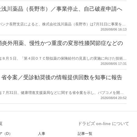
社浅川薬品（長野市）／事業停止、自己破産申請へ
データバンク長野支店によると、株式会社浅川薬品（長野市）は7月31日に事業を停
った。
2026/08/06 16:13
消炎外用薬、慢性かつ重度の変形性膝関節症などの
労働省は８月５日、「第４回ＯＴＣ類似薬の保険給付の見直しの実施に向けた技術的
とめ（案）」を提示し了承した。今後、社会保障審議会医療保険部会等に報告
2026/08/05 17:31
を得る予定。
】省令案／受診勧奨後の情報提供回数を知事に報告
労働省は７月31日、健康増進支援薬局などに関する省令案を示し、パブコメを開始
当該医療機関や連携機関に対して、利用者の相談内容や薬剤及び医薬品に関す
2026/08/04 20:52
報告する事項とする。
覧
ドラビズ on-line について
ア（D）
人事
記事一覧