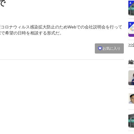
で
4
5
は新型コロナウィルス感染拡大防止のためWebでの会社説明会を行って
NEで希望の日時を相談する形式だ。
>
お気に入り
編