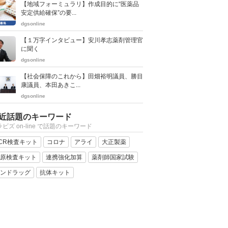
【地域フォーミュラリ】作成目的に“医薬品
安定供給確保”の要...
dgsonline
【１万字インタビュー】安川孝志薬剤管理官
に聞く
dgsonline
【社会保障のこれから】田畑裕明議員、勝目
康議員、本田あきこ...
dgsonline
近話題のキーワード
ビズ on-line で話題のキーワード
CR検査キット
コロナ
アライ
大正製薬
原検査キット
連携強化加算
薬剤師国家試験
ンドラッグ
抗体キット