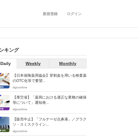
新規登録
ログイン
ンキング
Daily
Weekly
Monthly
【日本保険薬局協会】穿刺血を用いる検査薬
のOTC化等で要望...
dgsonline
【厚労省】「薬局における適正な業務の確保
等について」通知発...
dgsonline
【販売中止】「フルナーゼ点鼻液」／グラク
ソ・スミスクライン...
dgsonline