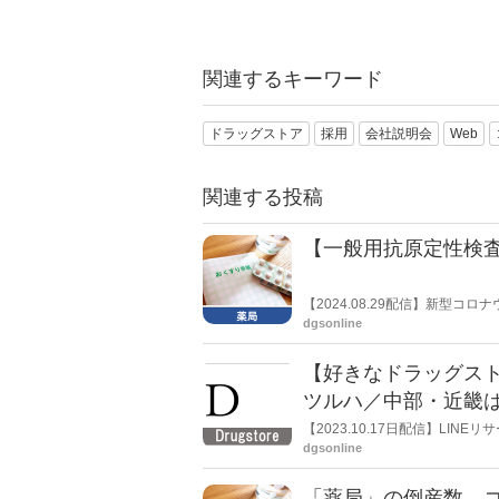
関連するキーワード
ドラッグストア
採用
会社説明会
Web
関連する投稿
【一般用抗原定性検査
【2024.08.29配信】新型
トが不足している。日本薬剤師
dgsonline
【好きなドラッグス
ツルハ／中部・近畿
LINEリサーチ
【2023.10.17日配信】LI
る調査を実施した。一番好きな
dgsonline
３位「スギ薬局」だった。
「薬局」の倒産数、コ