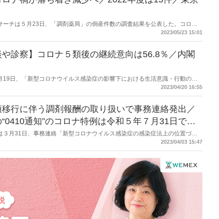
商工リサーチは５月23日、「調剤薬局」の倒産件数の調査結果を公表した。コロナ
た2021年度からは減少し2022年度は15件だった。同社は「今後はオンライ
2023/05/23 15:01
ている。
や診察】コロナ５類後の継続意向は56.8％／内閣
府は４月19日、「新型コロナウイルス感染症の影響下における生活意識・行動の変
れまでにも公表しているもので前回は2022年7月22日の公表。今回は「オン
2023/04/20 16:55
５類後の継続意向は56.8％だった。
類移行に伴う調剤報酬の取り扱いで事務連絡発出／
0410通知”のコロナ特例は令和５年７月31日で終
労働省は３月31日、事務連絡「新型コロナウイルス感染症の感染症法上の位置づけ
ス感染症に係る診療報酬上の臨時的な取扱いについて」を発出した。調剤報酬
2023/04/03 15:47
関わるものでは「在宅患者緊急訪問薬剤管理指導料１」（500 点）を継続す
では「服薬管理指導料」について2倍とする内容を記載。また高齢者施設にお
管理指導料１」が算定できる内容。加えて、オンライン服薬指導については、
令和５年７月 31 日をもって終了するとした。