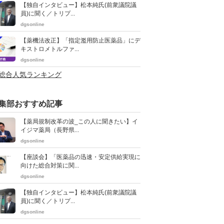
【独自インタビュー】松本純氏(前衆議院議
員)に聞く／トリプ...
dgsonline
【薬機法改正】「指定濫用防止医薬品」にデ
キストロメトルファ...
dgsonline
>総合人気ランキング
集部おすすめ記事
【薬局規制改革の波_この人に聞きたい】イ
イジマ薬局（長野県...
dgsonline
【座談会】「医薬品の迅速・安定供給実現に
向けた総合対策に関...
dgsonline
【独自インタビュー】松本純氏(前衆議院議
員)に聞く／トリプ...
dgsonline