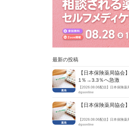
最新の投稿
【日本保険薬局協会】
1％→3.3％へ急激
【2026.08.06配信】日本
局への影響」の調査結果を公表し
dgsonline
きく低下した。
【日本保険薬局協会】
【2026.08.06配信】日本
関する要望書」を厚生労働省 医
dgsonline