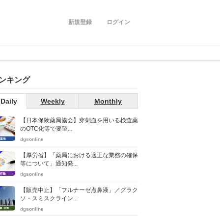
新規登録
ログイン
ンキング
Daily
Weekly
Monthly
【日本保険薬局協会】穿刺血を用いる検査薬
のOTC化等で要望...
dgsonline
【厚労省】「薬局における適正な業務の確保
等について」通知発...
dgsonline
【販売中止】「フルナーゼ点鼻液」／グラク
ソ・スミスクライン...
dgsonline