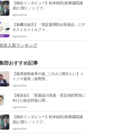
【独自インタビュー】松本純氏(前衆議院議
員)に聞く／トリプ...
dgsonline
【薬機法改正】「指定濫用防止医薬品」にデ
キストロメトルファ...
dgsonline
>総合人気ランキング
集部おすすめ記事
【薬局規制改革の波_この人に聞きたい】イ
イジマ薬局（長野県...
dgsonline
【座談会】「医薬品の迅速・安定供給実現に
向けた総合対策に関...
dgsonline
【独自インタビュー】松本純氏(前衆議院議
員)に聞く／トリプ...
dgsonline