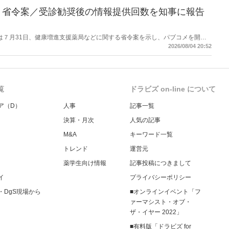
】省令案／受診勧奨後の情報提供回数を知事に報告
労働省は７月31日、健康増進支援薬局などに関する省令案を示し、パブコメを開始
当該医療機関や連携機関に対して、利用者の相談内容や薬剤及び医薬品に関す
2026/08/04 20:52
報告する事項とする。
覧
ドラビズ on-line について
ア（D）
人事
記事一覧
決算・月次
人気の記事
M&A
キーワード一覧
トレンド
運営元
薬学生向け情報
記事投稿につきまして
イ
プライバシーポリシー
・DgS現場から
■オンラインイベント「フ
ァーマシスト・オブ・
ザ・イヤー 2022」
■有料版「ドラビズ for