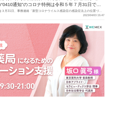
0410通知”のコロナ特例は令和５年７月31日で終
労働省は３月31日、事務連絡「新型コロナウイルス感染症の感染症法上の位置づけ
ス感染症に係る診療報酬上の臨時的な取扱いについて」を発出した。調剤報酬
2023/04/03 15:47
関わるものでは「在宅患者緊急訪問薬剤管理指導料１」（500 点）を継続す
では「服薬管理指導料」について2倍とする内容を記載。また高齢者施設にお
管理指導料１」が算定できる内容。加えて、オンライン服薬指導については、
令和５年７月 31 日をもって終了するとした。