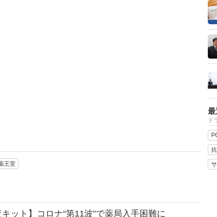
最
ドラ
P
抗
薬王堂
サ
キット】コロナ“第11波”で薬局入手困難に