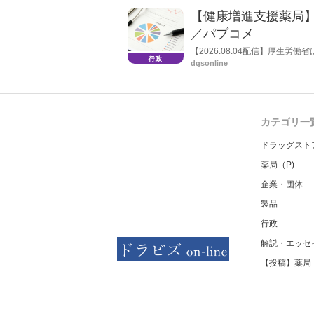
【健康増進支援薬局
／パブコメ
【2026.08.04配信】厚生
した。受診勧奨を行った後に、
dgsonline
る情報を提供した回数を知事に
カテゴリ一
ドラッグスト
薬局（P)
企業・団体
製品
行政
解説・エッセ
【投稿】薬局