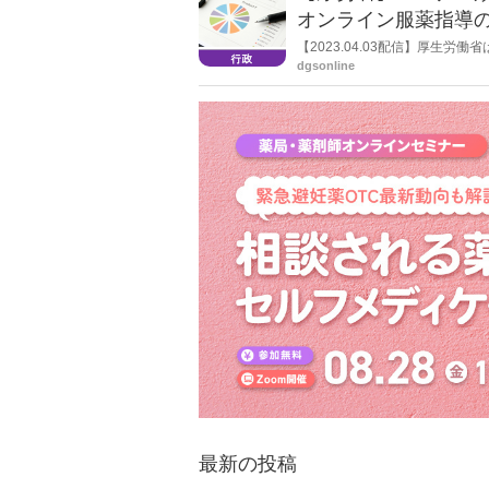
オンライン服薬指導の“
了
【2023.04.03配信】厚生
の変更に伴う新型コロナウイル
dgsonline
関連では、コロナ患者への調剤に
るほか、店頭でのコロナ薬調剤
いても「在宅患者緊急訪問薬剤
いわゆる“0410通知”の特例を
最新の投稿