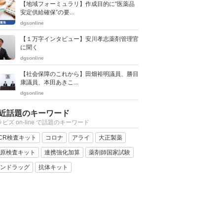
【地域フォーミュラリ】作成目的に“医薬品
安定供給確保”の要...
dgsonline
【１万字インタビュー】安川孝志薬剤管理官
に聞く
dgsonline
【社会保障のこれから】田畑裕明議員、勝目
康議員、本田あきこ...
dgsonline
近話題のキーワード
ビズ on-line で話題のキーワード
CR検査キット
コロナ
アライ
大正製薬
原検査キット
連携強化加算
薬剤師国家試験
ンドラッグ
抗体キット