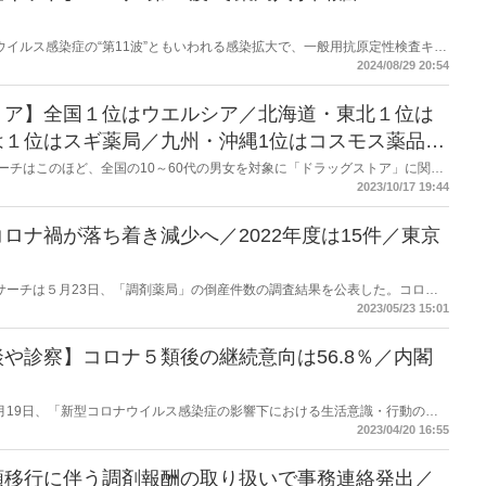
コロナウイルス感染症の“第11波”ともいわれる感染拡大で、一般用抗原定性検査キッ
会は厚生労働省に対し、不足解消に向けた措置を要望した。
2024/08/29 20:54
トア】全国１位はウエルシア／北海道・東北１位は
は１位はスギ薬局／九州・沖縄1位はコスモス薬品／
NEリサーチはこのほど、全国の10～60代の男女を対象に「ドラッグストア」に関す
チェーン店のドラッグストア1位は「ウエルシア」、2位「マツモトキヨシ」、
2023/10/17 19:44
ロナ禍が落ち着き減少へ／2022年度は15件／東京
商工リサーチは５月23日、「調剤薬局」の倒産件数の調査結果を公表した。コロナ
た2021年度からは減少し2022年度は15件だった。同社は「今後はオンライ
2023/05/23 15:01
ている。
や診察】コロナ５類後の継続意向は56.8％／内閣
府は４月19日、「新型コロナウイルス感染症の影響下における生活意識・行動の変
れまでにも公表しているもので前回は2022年7月22日の公表。今回は「オン
2023/04/20 16:55
５類後の継続意向は56.8％だった。
類移行に伴う調剤報酬の取り扱いで事務連絡発出／