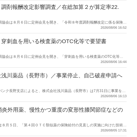
調剤報酬改定影響調査／在総加算２が算定率22.
保険薬局協会は８月６日に定例会見を開き、「令和８年度調剤報酬改定に係る保険薬
た。在宅分野では、在宅薬学総合体制加算2の算定率が22.1％から3.3％へ大
2026/08/06 16:52
穿刺血を用いる検査薬のOTC化等で要望書
保険薬局協会は８月６日に定例会見を開き、「穿刺血を用いる検査薬のOTC化等に
薬局長宛に提出したことを説明した。
2026/08/06 16:44
社浅川薬品（長野市）／事業停止、自己破産申請へ
データバンク長野支店によると、株式会社浅川薬品（長野市）は7月31日に事業を停
った。
2026/08/06 16:13
消炎外用薬、慢性かつ重度の変形性膝関節症などの
労働省は８月５日、「第４回ＯＴＣ類似薬の保険給付の見直しの実施に向けた技術的
とめ（案）」を提示し了承した。今後、社会保障審議会医療保険部会等に報告
2026/08/05 17:31
を得る予定。