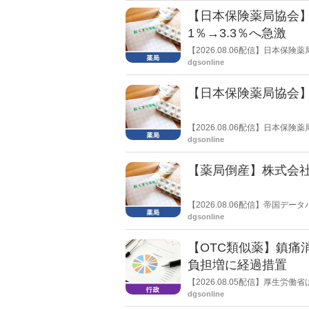
【日本保険薬局協会】
1％→3.3％へ急激
【2026.08.06配信】日本
局への影響」の調査結果を公表し
dgsonline
きく低下した。
【日本保険薬局協会】
【2026.08.06配信】日本
関する要望書」を厚生労働省 医
dgsonline
【薬局倒産】株式会
【2026.08.06配信】帝国
止し、自己破産申請の準備に入
dgsonline
【OTC類似薬】鎮痛
負担増に経過措置
【2026.08.05配信】厚生
検討会」を開催。「中間とりま
dgsonline
し、令和８年秋頃を目途に結論