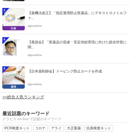
3
【薬機法改正】「指定濫用防止医薬品」にデキストロメトルフ
ァ...
dgsonline
4
【座談会】「医薬品の迅速・安定供給実現に向けた総合対策に
関...
dgsonline
5
【日本薬剤師会】ドーピング防止カードを作成
dgsonline
>>総合人気ランキング
最近話題のキーワード
ドラビズ on-line で話題のキーワード
PCR検査キット
コロナ
アライ
大正製薬
抗原検査キット