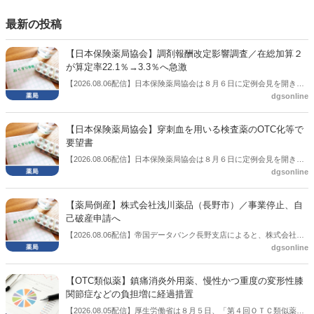
もある。個々の議員はどんなビジョンを描いているのか。本紙では座
談会を開いた。
最新の投稿
【日本保険薬局協会】調剤報酬改定影響調査／在総加算２
が算定率22.1％→3.3％へ急激
【2026.08.06配信】日本保険薬局協会は８月６日に定例会見を開き、
dgsonline
「令和８年度調剤報酬改定に係る保険薬局への影響」の調査結果を公
表した。在宅分野では、在宅薬学総合体制加算2の算定率が22.1％から
3.3％へ大きく低下した。
【日本保険薬局協会】穿刺血を用いる検査薬のOTC化等で
要望書
【2026.08.06配信】日本保険薬局協会は８月６日に定例会見を開き、
dgsonline
「穿刺血を用いる検査薬のOTC化等に関する要望書」を厚生労働省 医
薬局長宛に提出したことを説明した。
【薬局倒産】株式会社浅川薬品（長野市）／事業停止、自
己破産申請へ
【2026.08.06配信】帝国データバンク長野支店によると、株式会社浅
dgsonline
川薬品（長野市）は7月31日に事業を停止し、自己破産申請の準備に
入った。
【OTC類似薬】鎮痛消炎外用薬、慢性かつ重度の変形性膝
関節症などの負担増に経過措置
【2026.08.05配信】厚生労働省は８月５日、「第４回ＯＴＣ類似薬の