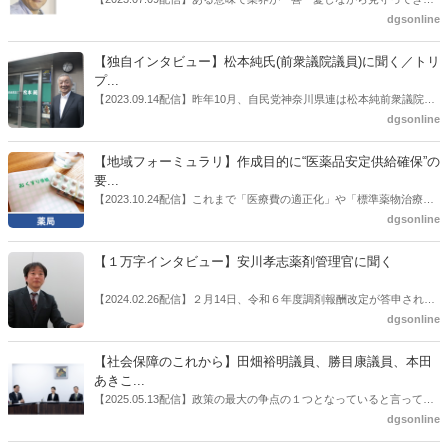
也氏に聞いた。
厚労省「医薬品の迅速・安定供給実現に向けた総合対策に関する有識
dgsonline
者検討会」。10カ月にわたり13回の会議が開催され、６月12日に報告
書がとりまとめられた。ドラビズon-lineでは検討会を総括する目的で
【独自インタビュー】松本純氏(前衆議院議員)に聞く／トリ
厚労省医政局医薬産業振興・医療情報企画課長（医薬産業振興・医療
プ...
情報企画課セルフケア・セルフメディケーション推進室長併任）安藤
【2023.09.14配信】昨年10月、自民党神奈川県連は松本純前衆議院議
公一氏や青山学院大学名誉教授の三村優美子氏、 日本保険薬局協会医
員を「自民党神奈川1区」（横浜市中区・磯子区・金沢区）の支部長
dgsonline
薬品流通・ＯＴＣ検討委員会副委員長の原靖明氏を交えた座談会を実
に選出した。「1区支部長」は、次期衆院選挙で神奈川1区自民党公認
施した。
候補の前提となるもの。薬剤師に関わる政策に広く・深く関わってき
【地域フォーミュラリ】作成目的に“医薬品安定供給確保”の
た同氏の復活に向けた薬剤師業界の期待には熱いものがある。不透明
要...
感の払拭できない医療・介護・障害者サービスのトリプル改定等へ
【2023.10.24配信】これまで「医療費の適正化」や「標準薬物治療の
の、薬剤師業界の強い危機感の裏返しといってもいいだろう。本稿で
推進」などが目的とされることが多かった地域フォーミュラリの作
dgsonline
は松本氏にインタビューした。
成。ここに、明らかにもう１つの理由が追加されるようになってき
た。医薬品の安定供給確保だ。10月22日に開かれた「日本フォーミュ
【１万字インタビュー】安川孝志薬剤管理官に聞く
ラリ学会学術総会」で一般演題発表した飯田下伊那薬剤師会（長野県
飯田市）は、会員薬局から安定供給確保への強い要望があったことを
【2024.02.26配信】２月14日、令和６年度調剤報酬改定が答申され
受け、安定供給確保が見込めるPPI３成分について銘柄を含めて選定
た。本紙では、厚生労働省保険局医療課・薬剤管理官の安川孝志氏
dgsonline
したとした。
に、薬局に関係する調剤報酬改定の部分についてインタビューした。
【社会保障のこれから】田畑裕明議員、勝目康議員、本田
あきこ...
【2025.05.13配信】政策の最大の争点の１つとなっていると言っても
よいのが社会保障のこれからのあり方だ。特に与党では、政府関係者
dgsonline
側の議員も多く、ある意味で決定事項の中でしか意見発信しづらい面