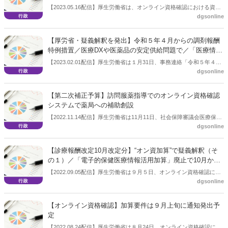
【2023.05.16配信】厚生労働省は、オンライン資格確認における資格
dgsonline
情報の誤登録事例を受け、保険者における登録方法の徹底を周知して
いる。保険者による資格情報が本来の方法とは異なる方法で登録され
たことが今回の事例の背景だと説明している。
【厚労省・疑義解釈を発出】令和５年４月からの調剤報酬
特例措置／医療DXや医薬品の安定供給問題で／「医療情
報・システム基盤整備体制充実加算」「地域支援体制加算
【2023.02.01配信】厚生労働省は１月31日、事務連絡「令和５年４月
の取扱い」など
dgsonline
１日からの診療報酬上の特例措置に関する疑義解釈資料の送付につい
て」を発出した。調剤に関しては「医療情報・システム基盤整備体制
充実加算」、「地域支援体制加算の取扱いについて」などに関する内
【第二次補正予算】訪問服薬指導でのオンライン資格確認
容となっている。前者は「オンライン資格確認の導入・普及に関する
システムで薬局への補助創設
加算の特例措置」、後者は「医薬品の安定供給問題を踏まえた診療報
【2022.11.14配信】厚生労働省は11月11日、社会保障審議会医療保険
酬上の特例措置」が講じられたことによるもの。
dgsonline
部会を開催し、保険局関係の令和４年度第二次補正予算案の主な事項
を説明した。それによると、訪問服薬指導などの場でもマイナンバー
カードを使ったオンライン資格確認ができるシステム改修を行い、そ
【診療報酬改定10月改定分】“オン資加算”で疑義解釈（そ
の導入に関わる費用を薬局に補助する。
の１）／「電子的保健医療情報活用加算」廃止で10月から
新設の「医療情報・システム基盤整備体制充実加算」
【2022.09.05配信】厚生労働省は９月５日、オンライン資格確認にか
dgsonline
かわる調剤報酬改定について、疑義解釈を出した。オンライン資格確
認にかかわる加算については現行の「電子的保健医療情報活用加算」
を廃止し、10月から「医療情報・システム基盤整備体制充実加算」を
【オンライン資格確認】加算要件は９月上旬に通知発出予
新設することが決まっていた。マイナンバーカードを持参しオンライ
定
ン資格確認を活用して情報を取得した場合は「加算２」として６カ月
【2022.08.24配信】厚生労働省は８月24日、オンライン資格確認に関