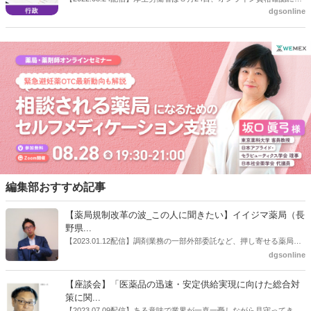
に１回１点、持参がない場合は「加算１」として６カ月に１回３点を
dgsonline
する説明会を開催し、この中で診療報酬・調剤報酬上の加算要件につ
算定する。
いて、９月上旬に通知を発出する予定だとした。
編集部おすすめ記事
【薬局規制改革の波_この人に聞きたい】イイジマ薬局（長
野県...
【2023.01.12配信】調剤業務の一部外部委託など、押し寄せる薬局業
界への規制改革の波。この規制改革の波を薬局業界はどう受け止めた
dgsonline
らいいのか。薬局業界関係者の中にも迷いがある人も少なくないので
はないだろうか。本紙ではこうした問題について、厚労省「薬局薬剤
【座談会】「医薬品の迅速・安定供給実現に向けた総合対
師の業務及び薬局の機能に関するワーキンググループ」に参考人とし
策に関...
ても出席していたイイジマ薬局（長野県上田市）開設者である飯島裕
【2023.07.09配信】ある意味で業界が一喜一憂しながら見守ってきた