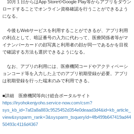
10月１日からはApp StoreやGoogle Play等からアプリをダウン
ロードすることでオンライン資格確認を行うことができるよう
になる。
今後もWebサービスを利用することができるが、アプリ利用
の利点として、暗証番号の入力に代わって、医療関係者等がマ
イナンバーカードの顔写真と利用者の顔が同一であるかを目視
で確認する方法も選択できるようになる。
なお、アプリの利用には、医療機関コードやアクティベーシ
ョンコード等を入力した上でのアプリ初期登録が必要。アプリ
は初期登録を行った端末のみで利用できる。
■詳細 医療機関等向け総合ポータルサイト
https://iryohokenjyoho.service-now.com/csm?
sys_kb_id=7af2a8a883c9525452d354e0deaad3d4&id=kb_article_
view&sysparm_rank=3&sysparm_tsqueryId=4fb499b647419ad44
50493c4116d4367