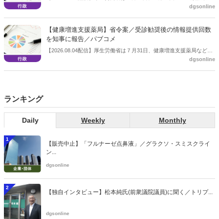
dgsonline
保険給付の見直しの実施に向けた技術的検討会」を開催。「中間とり
まとめ（案）」を提示し了承した。今後、社会保障審議会医療保険部
会等に報告し、令和８年秋頃を目途に結論を得る予定。
【健康増進支援薬局】省令案／受診勧奨後の情報提供回数
を知事に報告／パブコメ
【2026.08.04配信】厚生労働省は７月31日、健康増進支援薬局などに
dgsonline
関する省令案を示し、パブコメを開始した。受診勧奨を行った後に、
当該医療機関や連携機関に対して、利用者の相談内容や薬剤及び医薬
品に関する情報を提供した回数を知事に報告する事項とする。
ランキング
Daily
Weekly
Monthly
1
【販売中止】「フルナーゼ点鼻液」／グラクソ・スミスクライ
ン...
dgsonline
2
【独自インタビュー】松本純氏(前衆議院議員)に聞く／トリプ...
dgsonline