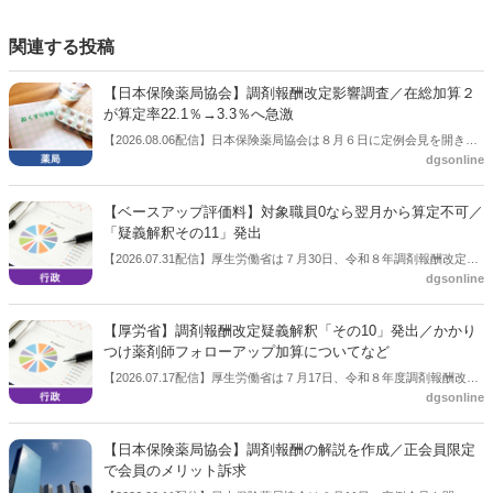
関連する投稿
【日本保険薬局協会】調剤報酬改定影響調査／在総加算２
が算定率22.1％→3.3％へ急激
【2026.08.06配信】日本保険薬局協会は８月６日に定例会見を開き、
dgsonline
「令和８年度調剤報酬改定に係る保険薬局への影響」の調査結果を公
表した。在宅分野では、在宅薬学総合体制加算2の算定率が22.1％から
3.3％へ大きく低下した。
【ベースアップ評価料】対象職員0なら翌月から算定不可／
「疑義解釈その11」発出
【2026.07.31配信】厚生労働省は７月30日、令和８年調剤報酬改定の
dgsonline
「疑義解釈その11」を発出した。
【厚労省】調剤報酬改定疑義解釈「その10」発出／かかり
つけ薬剤師フォローアップ加算についてなど
【2026.07.17配信】厚生労働省は７月17日、令和８年度調剤報酬改定
dgsonline
の疑義解釈「その１０」を公表した。
【日本保険薬局協会】調剤報酬の解説を作成／正会員限定
で会員のメリット訴求