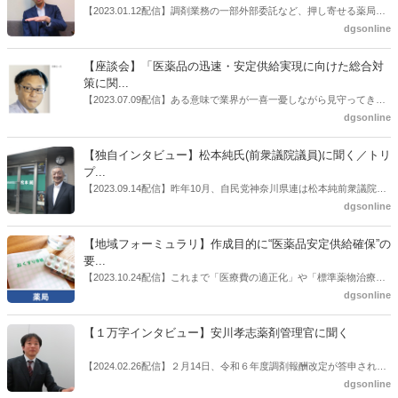
【2023.01.12配信】調剤業務の一部外部委託など、押し寄せる薬局業
界への規制改革の波。この規制改革の波を薬局業界はどう受け止めた
dgsonline
らいいのか。薬局業界関係者の中にも迷いがある人も少なくないので
はないだろうか。本紙ではこうした問題について、厚労省「薬局薬剤
【座談会】「医薬品の迅速・安定供給実現に向けた総合対
師の業務及び薬局の機能に関するワーキンググループ」に参考人とし
策に関...
ても出席していたイイジマ薬局（長野県上田市）開設者である飯島裕
【2023.07.09配信】ある意味で業界が一喜一憂しながら見守ってきた
也氏に聞いた。
厚労省「医薬品の迅速・安定供給実現に向けた総合対策に関する有識
dgsonline
者検討会」。10カ月にわたり13回の会議が開催され、６月12日に報告
書がとりまとめられた。ドラビズon-lineでは検討会を総括する目的で
【独自インタビュー】松本純氏(前衆議院議員)に聞く／トリ
厚労省医政局医薬産業振興・医療情報企画課長（医薬産業振興・医療
プ...
情報企画課セルフケア・セルフメディケーション推進室長併任）安藤
【2023.09.14配信】昨年10月、自民党神奈川県連は松本純前衆議院議
公一氏や青山学院大学名誉教授の三村優美子氏、 日本保険薬局協会医
員を「自民党神奈川1区」（横浜市中区・磯子区・金沢区）の支部長
dgsonline
薬品流通・ＯＴＣ検討委員会副委員長の原靖明氏を交えた座談会を実
に選出した。「1区支部長」は、次期衆院選挙で神奈川1区自民党公認
施した。
候補の前提となるもの。薬剤師に関わる政策に広く・深く関わってき
【地域フォーミュラリ】作成目的に“医薬品安定供給確保”の
た同氏の復活に向けた薬剤師業界の期待には熱いものがある。不透明
要...
感の払拭できない医療・介護・障害者サービスのトリプル改定等へ
【2023.10.24配信】これまで「医療費の適正化」や「標準薬物治療の
の、薬剤師業界の強い危機感の裏返しといってもいいだろう。本稿で
推進」などが目的とされることが多かった地域フォーミュラリの作
dgsonline
は松本氏にインタビューした。
成。ここに、明らかにもう１つの理由が追加されるようになってき
た。医薬品の安定供給確保だ。10月22日に開かれた「日本フォーミュ
【１万字インタビュー】安川孝志薬剤管理官に聞く
ラリ学会学術総会」で一般演題発表した飯田下伊那薬剤師会（長野県
飯田市）は、会員薬局から安定供給確保への強い要望があったことを
【2024.02.26配信】２月14日、令和６年度調剤報酬改定が答申され
受け、安定供給確保が見込めるPPI３成分について銘柄を含めて選定
た。本紙では、厚生労働省保険局医療課・薬剤管理官の安川孝志氏
dgsonline
したとした。