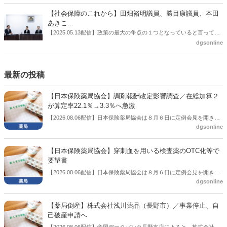
に、薬局に関係する調剤報酬改定の部分についてインタビューした。
【社会保障のこれから】田畑裕明議員、勝目康議員、本田
あきこ...
【2025.05.13配信】政策の最大の争点の１つとなっていると言っても
よいのが社会保障のこれからのあり方だ。特に与党では、政府関係者
dgsonline
側の議員も多く、ある意味で決定事項の中でしか意見発信しづらい面
もある。個々の議員はどんなビジョンを描いているのか。本紙では座
談会を開いた。
最新の投稿
【日本保険薬局協会】調剤報酬改定影響調査／在総加算２
が算定率22.1％→3.3％へ急激
【2026.08.06配信】日本保険薬局協会は８月６日に定例会見を開き、
dgsonline
「令和８年度調剤報酬改定に係る保険薬局への影響」の調査結果を公
表した。在宅分野では、在宅薬学総合体制加算2の算定率が22.1％から
3.3％へ大きく低下した。
【日本保険薬局協会】穿刺血を用いる検査薬のOTC化等で
要望書
【2026.08.06配信】日本保険薬局協会は８月６日に定例会見を開き、
dgsonline
「穿刺血を用いる検査薬のOTC化等に関する要望書」を厚生労働省 医
薬局長宛に提出したことを説明した。
【薬局倒産】株式会社浅川薬品（長野市）／事業停止、自
己破産申請へ
【2026.08.06配信】帝国データバンク長野支店によると、株式会社浅