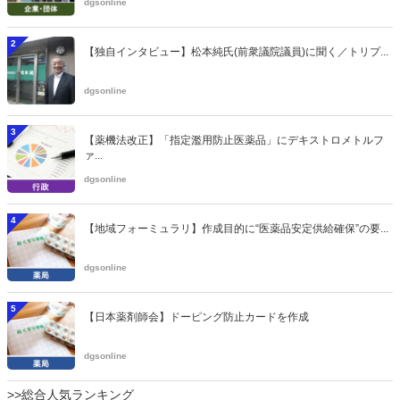
dgsonline
2
【独自インタビュー】松本純氏(前衆議院議員)に聞く／トリプ...
dgsonline
3
【薬機法改正】「指定濫用防止医薬品」にデキストロメトルフ
ァ...
dgsonline
4
【地域フォーミュラリ】作成目的に“医薬品安定供給確保”の要...
dgsonline
5
【日本薬剤師会】ドーピング防止カードを作成
dgsonline
>>総合人気ランキング