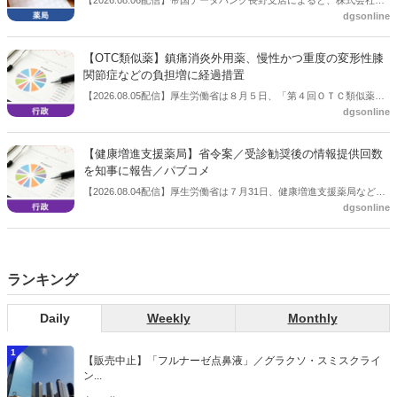
dgsonline
川薬品（長野市）は7月31日に事業を停止し、自己破産申請の準備に
入った。
【OTC類似薬】鎮痛消炎外用薬、慢性かつ重度の変形性膝
関節症などの負担増に経過措置
【2026.08.05配信】厚生労働省は８月５日、「第４回ＯＴＣ類似薬の
dgsonline
保険給付の見直しの実施に向けた技術的検討会」を開催。「中間とり
まとめ（案）」を提示し了承した。今後、社会保障審議会医療保険部
会等に報告し、令和８年秋頃を目途に結論を得る予定。
【健康増進支援薬局】省令案／受診勧奨後の情報提供回数
を知事に報告／パブコメ
【2026.08.04配信】厚生労働省は７月31日、健康増進支援薬局などに
dgsonline
関する省令案を示し、パブコメを開始した。受診勧奨を行った後に、
当該医療機関や連携機関に対して、利用者の相談内容や薬剤及び医薬
品に関する情報を提供した回数を知事に報告する事項とする。
ランキング
Daily
Weekly
Monthly
1
【販売中止】「フルナーゼ点鼻液」／グラクソ・スミスクライ
ン...