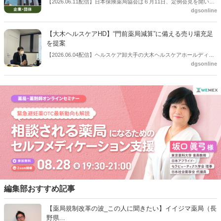
【2026.06.11配信】日本保険薬局協会は６月11日、定例会見を開い
dgsonline
た。この中で「調剤報酬等に係る解説」を作成したことを報告。協会
正会員限定への提供とすることで、協会会員のメリットも訴求したい
考え。
【大木ヘルスケアHD】“門前薬局減算”に備える売り場充足
を提案
【2026.06.04配信】ヘルスケア卸大手の大木ヘルスケアホールディン
dgsonline
グス（代表取締役社長：松井秀正氏）は６月４日、６月16・17日に開
催を予定している「2026秋冬カテゴリー提案商談会」の事前説明会を
開催した。今回の調剤報酬改定で新設された「門前薬局等立地依存減
算」（調剤基本料の15点マイナス）を取り上げ、減算に備える売り場
充足を提案するとした。
編集部おすすめ記事
【薬局規制改革の波_この人に聞きたい】イイジマ薬局（長
野県...