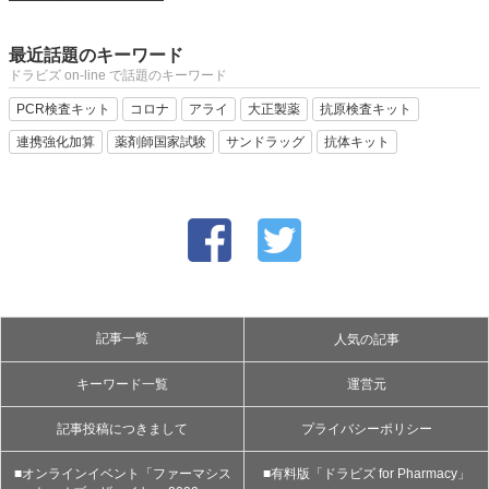
最近話題のキーワード
ドラビズ on-line で話題のキーワード
PCR検査キット
コロナ
アライ
大正製薬
抗原検査キット
連携強化加算
薬剤師国家試験
サンドラッグ
抗体キット
記事一覧
人気の記事
キーワード一覧
運営元
記事投稿につきまして
プライバシーポリシー
■オンラインイベント「ファーマシス
■有料版「ドラビズ for Pharmacy」