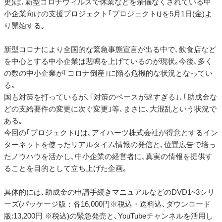
史)は､新型コロナウィルスで休業などを余儀なくされている中
小企業向けの支援プロジェクト｢プロジェクトi｣を5月1日(金)よ
り開始する｡
新型コロナにより全国的な緊急事態宣言が出る中で､飲食店など
を中心とする中小企業は悲鳴を上げているのが現状｡今後､多く
の数の中小企業が｢コロナ倒産｣に陥る危機的な状況となってい
る｡
国も対策を打っているが､｢対策のペースが遅すぎる｣､｢助成金な
どの支給要件の変更に次ぐ変更｣等､まさに､大混乱という状況で
ある｡
今回の｢プロジェクトi｣は､アイハーツ株式会社が得意とするイン
ターネットを使ったリアルタイム情報の発信と､位置広告で培っ
たノウハウを活かし､中小企業の経営者に､真実の情報を提供す
ることを目的として立ち上げた企画｡
具体的には､助成金の申請手続きマニュアルなどのDVD1~3シリ
ーズ(パッケージ版：各16,000円※税込・送料込､ダウンロード
版:13,200円 ※税込)の緊急発売と､YouTubeチャンネルを活用し