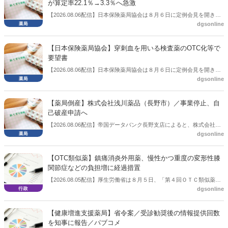
が算定率22.1％→3.3％へ急激
【2026.08.06配信】日本保険薬局協会は８月６日に定例会見を開き、
dgsonline
「令和８年度調剤報酬改定に係る保険薬局への影響」の調査結果を公
表した。在宅分野では、在宅薬学総合体制加算2の算定率が22.1％から
3.3％へ大きく低下した。
【日本保険薬局協会】穿刺血を用いる検査薬のOTC化等で
要望書
【2026.08.06配信】日本保険薬局協会は８月６日に定例会見を開き、
dgsonline
「穿刺血を用いる検査薬のOTC化等に関する要望書」を厚生労働省 医
薬局長宛に提出したことを説明した。
【薬局倒産】株式会社浅川薬品（長野市）／事業停止、自
己破産申請へ
【2026.08.06配信】帝国データバンク長野支店によると、株式会社浅
dgsonline
川薬品（長野市）は7月31日に事業を停止し、自己破産申請の準備に
入った。
【OTC類似薬】鎮痛消炎外用薬、慢性かつ重度の変形性膝
関節症などの負担増に経過措置
【2026.08.05配信】厚生労働省は８月５日、「第４回ＯＴＣ類似薬の
dgsonline
保険給付の見直しの実施に向けた技術的検討会」を開催。「中間とり
まとめ（案）」を提示し了承した。今後、社会保障審議会医療保険部
会等に報告し、令和８年秋頃を目途に結論を得る予定。
【健康増進支援薬局】省令案／受診勧奨後の情報提供回数
を知事に報告／パブコメ