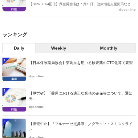
【2026.08.04配信】厚生労働省は７月31日、健康増進支援薬局などに
dgsonline
関する省令案を示し、パブコメを開始した。受診勧奨を行った後に、
当該医療機関や連携機関に対して、利用者の相談内容や薬剤及び医薬
品に関する情報を提供した回数を知事に報告する事項とする。
ランキング
Daily
Weekly
Monthly
1
【日本保険薬局協会】穿刺血を用いる検査薬のOTC化等で要望...
dgsonline
2
【厚労省】「薬局における適正な業務の確保等について」通知
発...
dgsonline
3
【販売中止】「フルナーゼ点鼻液」／グラクソ・スミスクライ
ン...
dgsonline