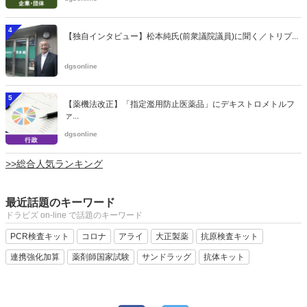
4
【独自インタビュー】松本純氏(前衆議院議員)に聞く／トリプ...
dgsonline
5
【薬機法改正】「指定濫用防止医薬品」にデキストロメトルフ
ァ...
dgsonline
>>総合人気ランキング
最近話題のキーワード
ドラビズ on-line で話題のキーワード
PCR検査キット
コロナ
アライ
大正製薬
抗原検査キット
連携強化加算
薬剤師国家試験
サンドラッグ
抗体キット