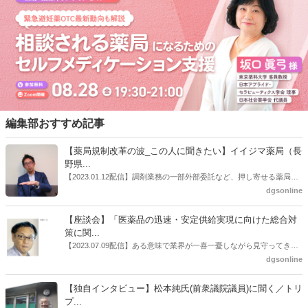
編集部おすすめ記事
【薬局規制改革の波_この人に聞きたい】イイジマ薬局（長
野県...
【2023.01.12配信】調剤業務の一部外部委託など、押し寄せる薬局業
界への規制改革の波。この規制改革の波を薬局業界はどう受け止めた
dgsonline
らいいのか。薬局業界関係者の中にも迷いがある人も少なくないので
はないだろうか。本紙ではこうした問題について、厚労省「薬局薬剤
【座談会】「医薬品の迅速・安定供給実現に向けた総合対
師の業務及び薬局の機能に関するワーキンググループ」に参考人とし
策に関...
ても出席していたイイジマ薬局（長野県上田市）開設者である飯島裕
【2023.07.09配信】ある意味で業界が一喜一憂しながら見守ってきた
也氏に聞いた。
厚労省「医薬品の迅速・安定供給実現に向けた総合対策に関する有識
dgsonline
者検討会」。10カ月にわたり13回の会議が開催され、６月12日に報告
書がとりまとめられた。ドラビズon-lineでは検討会を総括する目的で
【独自インタビュー】松本純氏(前衆議院議員)に聞く／トリ
厚労省医政局医薬産業振興・医療情報企画課長（医薬産業振興・医療
プ...