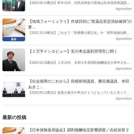
情報企画課セルフケア・セルフメディケーション推進室長併任）安藤
【2023.09.14配信】昨年10月、自民党神奈川県連は松本純前衆議院議
公一氏や青山学院大学名誉教授の三村優美子氏、 日本保険薬局協会医
員を「自民党神奈川1区」（横浜市中区・磯子区・金沢区）の支部長
dgsonline
薬品流通・ＯＴＣ検討委員会副委員長の原靖明氏を交えた座談会を実
に選出した。「1区支部長」は、次期衆院選挙で神奈川1区自民党公認
施した。
候補の前提となるもの。薬剤師に関わる政策に広く・深く関わってき
【地域フォーミュラリ】作成目的に“医薬品安定供給確保”の
た同氏の復活に向けた薬剤師業界の期待には熱いものがある。不透明
要...
感の払拭できない医療・介護・障害者サービスのトリプル改定等へ
【2023.10.24配信】これまで「医療費の適正化」や「標準薬物治療の
の、薬剤師業界の強い危機感の裏返しといってもいいだろう。本稿で
推進」などが目的とされることが多かった地域フォーミュラリの作
dgsonline
は松本氏にインタビューした。
成。ここに、明らかにもう１つの理由が追加されるようになってき
た。医薬品の安定供給確保だ。10月22日に開かれた「日本フォーミュ
【１万字インタビュー】安川孝志薬剤管理官に聞く
ラリ学会学術総会」で一般演題発表した飯田下伊那薬剤師会（長野県
飯田市）は、会員薬局から安定供給確保への強い要望があったことを
【2024.02.26配信】２月14日、令和６年度調剤報酬改定が答申され
受け、安定供給確保が見込めるPPI３成分について銘柄を含めて選定
た。本紙では、厚生労働省保険局医療課・薬剤管理官の安川孝志氏
dgsonline
したとした。
に、薬局に関係する調剤報酬改定の部分についてインタビューした。
【社会保障のこれから】田畑裕明議員、勝目康議員、本田
あきこ...
【2025.05.13配信】政策の最大の争点の１つとなっていると言っても
よいのが社会保障のこれからのあり方だ。特に与党では、政府関係者
dgsonline
側の議員も多く、ある意味で決定事項の中でしか意見発信しづらい面
もある。個々の議員はどんなビジョンを描いているのか。本紙では座
談会を開いた。
最新の投稿
【日本保険薬局協会】調剤報酬改定影響調査／在総加算２