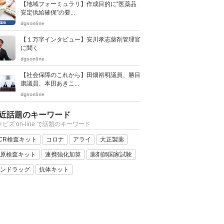
【地域フォーミュラリ】作成目的に“医薬品
安定供給確保”の要...
dgsonline
【１万字インタビュー】安川孝志薬剤管理官
に聞く
dgsonline
【社会保障のこれから】田畑裕明議員、勝目
康議員、本田あきこ...
dgsonline
近話題のキーワード
ビズ on-line で話題のキーワード
CR検査キット
コロナ
アライ
大正製薬
原検査キット
連携強化加算
薬剤師国家試験
ンドラッグ
抗体キット