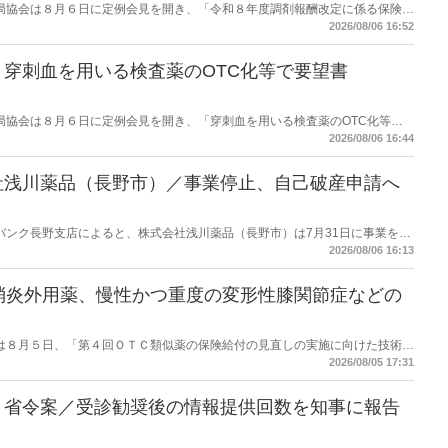
保険薬局協会は８月６日に定例会見を開き、「令和８年度調剤報酬改定に係る保険薬
た。在宅分野では、在宅薬学総合体制加算2の算定率が22.1％から3.3％へ大
2026/08/06 16:52
穿刺血を用いる検査薬のOTC化等で要望書
保険薬局協会は８月６日に定例会見を開き、「穿刺血を用いる検査薬のOTC化等に
薬局長宛に提出したことを説明した。
2026/08/06 16:44
社浅川薬品（長野市）／事業停止、自己破産申請へ
データバンク長野支店によると、株式会社浅川薬品（長野市）は7月31日に事業を停
った。
2026/08/06 16:13
消炎外用薬、慢性かつ重度の変形性膝関節症などの
労働省は８月５日、「第４回ＯＴＣ類似薬の保険給付の見直しの実施に向けた技術的
とめ（案）」を提示し了承した。今後、社会保障審議会医療保険部会等に報告
2026/08/05 17:31
を得る予定。
】省令案／受診勧奨後の情報提供回数を知事に報告