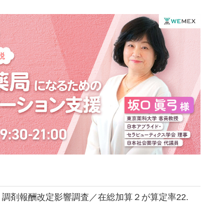
調剤報酬改定影響調査／在総加算２が算定率22.