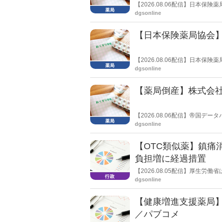
【2026.08.06配信】日本
局への影響」の調査結果を公表し
dgsonline
きく低下した。
【日本保険薬局協会】
【2026.08.06配信】日本
関する要望書」を厚生労働省 医
dgsonline
【薬局倒産】株式会
【2026.08.06配信】帝国
止し、自己破産申請の準備に入
dgsonline
【OTC類似薬】鎮痛
負担増に経過措置
【2026.08.05配信】厚生
検討会」を開催。「中間とりま
dgsonline
し、令和８年秋頃を目途に結論
【健康増進支援薬局
／パブコメ