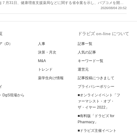
労働省は７月31日、健康増進支援薬局などに関する省令案を示し、パブコメを開始
当該医療機関や連携機関に対して、利用者の相談内容や薬剤及び医薬品に関す
2026/08/04 20:52
報告する事項とする。
覧
ドラビズ on-line について
ア（D）
人事
記事一覧
決算・月次
人気の記事
M&A
キーワード一覧
トレンド
運営元
薬学生向け情報
記事投稿につきまして
イ
プライバシーポリシー
・DgS現場から
■オンラインイベント「フ
ァーマシスト・オブ・
ザ・イヤー 2022」
■有料版「ドラビズ for
Pharmacy」
■ドラビズ主催イベント