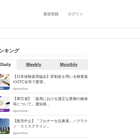
新規登録
ログイン
ンキング
Daily
Weekly
Monthly
【日本保険薬局協会】穿刺血を用いる検査薬
のOTC化等で要望...
dgsonline
【厚労省】「薬局における適正な業務の確保
等について」通知発...
dgsonline
【販売中止】「フルナーゼ点鼻液」／グラク
ソ・スミスクライン...
dgsonline