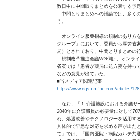
数日中に中間取りまとめを公表する予
中間とりまとめへの議論では、多くの
う。
オンライン服薬指導の規制のあり方を
グループ」において、委員から厚労省
局）とされており、中間とりまとめの
規制改革推進会議WG側は、オンライ
省案では「患者が薬局に処方箋を持っ
などの意見が出ていた。
■当メディア関連記事
https://www.dgs-on-line.com/articles/128
なお、「１.介護施設における介護サ
2040年に介護職員の必要量に対して
れ、処遇改善やテクノロジーを活用す
具体的で早急な対応を求める声が出た
て」では、「国内医院・病院カルテ共