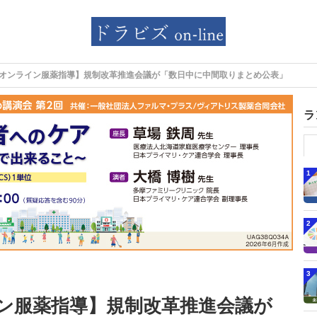
オンライン服薬指導】規制改革推進会議が「数日中に中間取りまとめ公表」
ラ
1
2
3
ン服薬指導】規制改革推進会議が