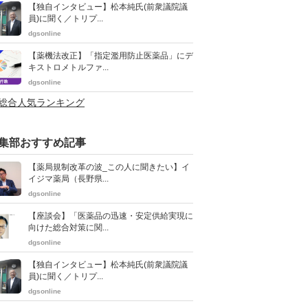
【独自インタビュー】松本純氏(前衆議院議
員)に聞く／トリプ...
dgsonline
【薬機法改正】「指定濫用防止医薬品」にデ
キストロメトルファ...
dgsonline
>総合人気ランキング
集部おすすめ記事
【薬局規制改革の波_この人に聞きたい】イ
イジマ薬局（長野県...
dgsonline
【座談会】「医薬品の迅速・安定供給実現に
向けた総合対策に関...
dgsonline
【独自インタビュー】松本純氏(前衆議院議
員)に聞く／トリプ...
dgsonline