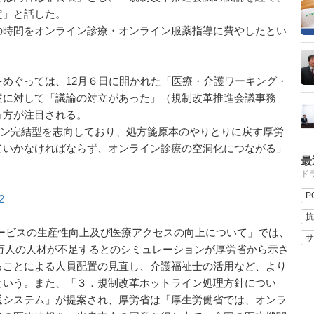
定」と話した。
時間をオンライン診療・オンライン服薬指導に費やしたとい
めぐっては、12月６日に開かれた「医療・介護ワーキング・
案に対して「議論の対立があった」（規制改革推進会議事務
行方が注目される。
ン完結型を志向しており、処方箋原本のやりとりに戻す厚労
ていかなければならず、オンライン診療の空洞化につながる」
最
ドラ
P
2
抗
ービスの生産性向上及び医療アクセスの向上について」では、
サ
70万人の人材が不足するとのシミュレーションが厚労省から示さ
ることによる人員配置の見直し、介護福祉士の活用など、より
という。また、「３．規制改革ホットライン処理方針につい
通システム」が提案され、厚労省は「厚生労働省では、オンラ