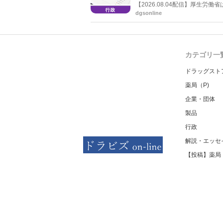
【2026.08.04配信】厚生
した。受診勧奨を行った後に、
dgsonline
る情報を提供した回数を知事に
カテゴリ一
ドラッグスト
薬局（P)
企業・団体
製品
行政
解説・エッセ
【投稿】薬局