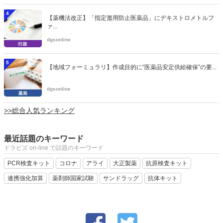
4
【薬機法改正】「指定濫用防止医薬品」にデキストロメトルフ
ァ...
dgsonline
5
【地域フォーミュラリ】作成目的に“医薬品安定供給確保”の要...
dgsonline
>>総合人気ランキング
最近話題のキーワード
ドラビズ on-line で話題のキーワード
PCR検査キット
コロナ
アライ
大正製薬
抗原検査キット
連携強化加算
薬剤師国家試験
サンドラッグ
抗体キット