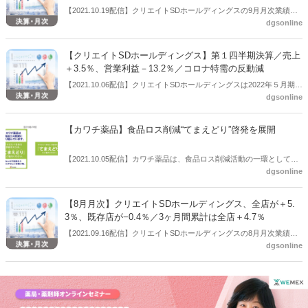
に取り組んでいる。
【2021.10.19配信】クリエイトSDホールディングスの9月月次業績
dgsonline
は、全店が＋6.0％、既存店が＋0.8％だった。今期６～９月までの4ヶ
月間累計は全店＋5.0％。
【クリエイトSDホールディングス】第１四半期決算／売上
＋3.5％、営業利益－13.2％／コロナ特需の反動減
【2021.10.06配信】クリエイトSDホールディングスは2022年５月期第
dgsonline
１四半期の連結業績（2021年６月１日～2021年８月31日）を公表し
た。売上高は前年同期比3.5％増、営業利益は同13.2％減などだった。
【カワチ薬品】食品ロス削減“てまえどり”啓発を展開
【2021.10.05配信】カワチ薬品は、食品ロス削減活動の一環として
dgsonline
「てまえどり」啓発を実施する。
【8月月次】クリエイトSDホールディングス、全店が＋5.
3％、既存店が−0.4％／3ヶ月間累計は全店＋4.7％
【2021.09.16配信】クリエイトSDホールディングスの8月月次業績
dgsonline
は、全店が＋5.3％、既存店が−0.4％だった。