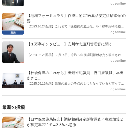
公一氏や青山学院大学名誉教授の三村優美子氏、 日本保険薬局協会医
員を「自民党神奈川1区」（横浜市中区・磯子区・金沢区）の支部長
dgsonline
薬品流通・ＯＴＣ検討委員会副委員長の原靖明氏を交えた座談会を実
に選出した。「1区支部長」は、次期衆院選挙で神奈川1区自民党公認
施した。
候補の前提となるもの。薬剤師に関わる政策に広く・深く関わってき
【地域フォーミュラリ】作成目的に“医薬品安定供給確保”の
た同氏の復活に向けた薬剤師業界の期待には熱いものがある。不透明
要...
感の払拭できない医療・介護・障害者サービスのトリプル改定等へ
【2023.10.24配信】これまで「医療費の適正化」や「標準薬物治療の
の、薬剤師業界の強い危機感の裏返しといってもいいだろう。本稿で
推進」などが目的とされることが多かった地域フォーミュラリの作
dgsonline
は松本氏にインタビューした。
成。ここに、明らかにもう１つの理由が追加されるようになってき
た。医薬品の安定供給確保だ。10月22日に開かれた「日本フォーミュ
【１万字インタビュー】安川孝志薬剤管理官に聞く
ラリ学会学術総会」で一般演題発表した飯田下伊那薬剤師会（長野県
飯田市）は、会員薬局から安定供給確保への強い要望があったことを
【2024.02.26配信】２月14日、令和６年度調剤報酬改定が答申され
受け、安定供給確保が見込めるPPI３成分について銘柄を含めて選定
た。本紙では、厚生労働省保険局医療課・薬剤管理官の安川孝志氏
dgsonline
したとした。
に、薬局に関係する調剤報酬改定の部分についてインタビューした。
【社会保障のこれから】田畑裕明議員、勝目康議員、本田
あきこ...
【2025.05.13配信】政策の最大の争点の１つとなっていると言っても
よいのが社会保障のこれからのあり方だ。特に与党では、政府関係者
dgsonline
側の議員も多く、ある意味で決定事項の中でしか意見発信しづらい面
もある。個々の議員はどんなビジョンを描いているのか。本紙では座
談会を開いた。
最新の投稿
【日本保険薬局協会】調剤報酬改定影響調査／在総加算２
が算定率22.1％→3.3％へ急激