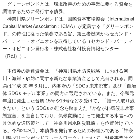
グリーンボンドとは、環境改善のための事業に要する資金を
調達するために発行する債券。
神奈川県グリーンボンドは、国際資本市場協会（International
Capital Market Association：ICMA）が定義する「グリーンボン
ド」の特性に従った債券である旨、第三者機関からセカンド・
パーティー・オピニオンを取得している（セカンド・パーティ
ー・オピニオン発行者：株式会社格付投資情報センター
（R&I））。
本債券の調達資金は、「神奈川県水防災戦略」における河
川・海岸・砂防に関する新たな事業資金として充当される。同
県は平成 30 年 6 月に、内閣府の「SDGs 未来都市」及び「自治
体 SDGs モデル事業」の両方に選定されている。また、令和元
年度に発生した台風 15号や19号などを受けて、「誰一人取り残
さない」という SDGs の理念を踏まえた「かながわ気候非常事
態宣言」を宣言しており、気候変動によって発生する水害への
具体的な適応策として「神奈川県水防災戦略」を位置付けてい
る。令和2年9月、本債券を発行するための枠組みである「神奈
川県グリーンボンドフレームワーク」について、対象事業はグ