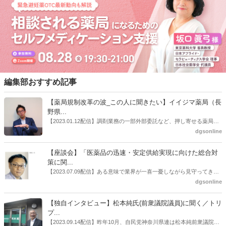
編集部おすすめ記事
【薬局規制改革の波_この人に聞きたい】イイジマ薬局（長
野県...
【2023.01.12配信】調剤業務の一部外部委託など、押し寄せる薬局業
界への規制改革の波。この規制改革の波を薬局業界はどう受け止めた
dgsonline
らいいのか。薬局業界関係者の中にも迷いがある人も少なくないので
はないだろうか。本紙ではこうした問題について、厚労省「薬局薬剤
【座談会】「医薬品の迅速・安定供給実現に向けた総合対
師の業務及び薬局の機能に関するワーキンググループ」に参考人とし
策に関...
ても出席していたイイジマ薬局（長野県上田市）開設者である飯島裕
【2023.07.09配信】ある意味で業界が一喜一憂しながら見守ってきた
也氏に聞いた。
厚労省「医薬品の迅速・安定供給実現に向けた総合対策に関する有識
dgsonline
者検討会」。10カ月にわたり13回の会議が開催され、６月12日に報告
書がとりまとめられた。ドラビズon-lineでは検討会を総括する目的で
【独自インタビュー】松本純氏(前衆議院議員)に聞く／トリ
厚労省医政局医薬産業振興・医療情報企画課長（医薬産業振興・医療
プ...
情報企画課セルフケア・セルフメディケーション推進室長併任）安藤
【2023.09.14配信】昨年10月、自民党神奈川県連は松本純前衆議院議