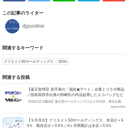
この記事のライター
dgsonline
関連するキーワード
クリエイトSDホールディングス
SDGs
関連する投稿
【薬王堂HD】岩手発の「福祉✖️アート」企業とコラボ商品
／陸前高田市出身の田崎氏の作品起用したエコバッグなど
【2022.02.22配信】薬王堂ホールディングスは２月22日、東北を拠点
dgsonline
とし「福祉✖️アート」の事業に取り組むベンチャー企業のヘラルボニ
ー社と協力し、コラボ商品の販売を開始する。岩手県陸前高田市出身
の作家・田崎飛鳥氏の作品を起用したエコバッグなどを薬王堂で販売
【９月月次】クリエイトSDホールディングス、全店が＋6.
する。薬王堂は「社会課題を事業機会へ」をミッションとしたSDGs
0％、既存店が＋0.8％／4ヶ月間累計は全店＋5.0％