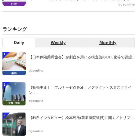
dgsonline
関する省令案を示し、パブコメを開始した。受診勧奨を行った後に、
当該医療機関や連携機関に対して、利用者の相談内容や薬剤及び医薬
品に関する情報を提供した回数を知事に報告する事項とする。
ランキング
Daily
Weekly
Monthly
1
【日本保険薬局協会】穿刺血を用いる検査薬のOTC化等で要望...
dgsonline
2
【販売中止】「フルナーゼ点鼻液」／グラクソ・スミスクライ
ン...
dgsonline
3
【独自インタビュー】松本純氏(前衆議院議員)に聞く／トリプ...
dgsonline