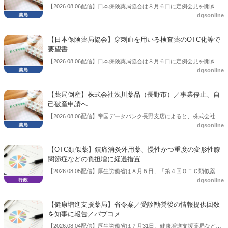
【2026.08.06配信】日本保険薬局協会は８月６日に定例会見を開き、
dgsonline
「令和８年度調剤報酬改定に係る保険薬局への影響」の調査結果を公
表した。在宅分野では、在宅薬学総合体制加算2の算定率が22.1％から
3.3％へ大きく低下した。
【日本保険薬局協会】穿刺血を用いる検査薬のOTC化等で
要望書
【2026.08.06配信】日本保険薬局協会は８月６日に定例会見を開き、
dgsonline
「穿刺血を用いる検査薬のOTC化等に関する要望書」を厚生労働省 医
薬局長宛に提出したことを説明した。
【薬局倒産】株式会社浅川薬品（長野市）／事業停止、自
己破産申請へ
【2026.08.06配信】帝国データバンク長野支店によると、株式会社浅
dgsonline
川薬品（長野市）は7月31日に事業を停止し、自己破産申請の準備に
入った。
【OTC類似薬】鎮痛消炎外用薬、慢性かつ重度の変形性膝
関節症などの負担増に経過措置
【2026.08.05配信】厚生労働省は８月５日、「第４回ＯＴＣ類似薬の
dgsonline
保険給付の見直しの実施に向けた技術的検討会」を開催。「中間とり
まとめ（案）」を提示し了承した。今後、社会保障審議会医療保険部
会等に報告し、令和８年秋頃を目途に結論を得る予定。
【健康増進支援薬局】省令案／受診勧奨後の情報提供回数
を知事に報告／パブコメ
【2026.08.04配信】厚生労働省は７月31日、健康増進支援薬局などに