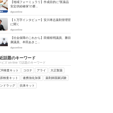
【地域フォーミュラリ】作成目的に“医薬品
安定供給確保”の要...
dgsonline
【１万字インタビュー】安川孝志薬剤管理官
に聞く
dgsonline
【社会保障のこれから】田畑裕明議員、勝目
康議員、本田あきこ...
dgsonline
近話題のキーワード
ビズ on-line で話題のキーワード
CR検査キット
コロナ
アライ
大正製薬
原検査キット
連携強化加算
薬剤師国家試験
ンドラッグ
抗体キット