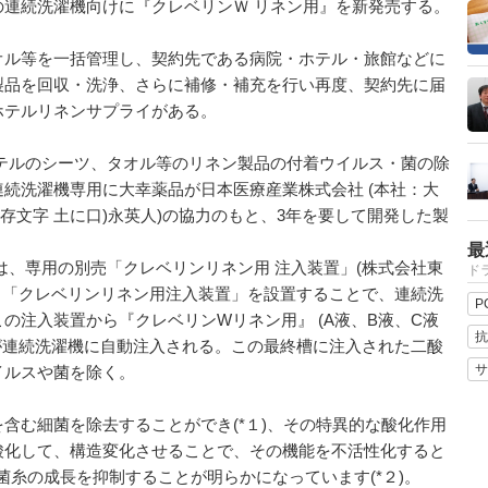
連続洗濯機向けに『クレベリンＷ リネン用』を新発売する。
オル等を一括管理し、契約先である病院・ホテル・旅館などに
製品を回収・洗浄、さらに補修・補充を行い再度、契約先に届
ホテルリネンサプライがある。
テルのシーツ、タオル等のリネン製品の付着ウイルス・菌の除
続洗濯機専用に大幸薬品が日本医療産業株式会社 (本社：大
存文字 土に口)永英人)の協力のもと、3年を要して開発した製
最
は、専用の別売「クレベリンリネン用 注入装置」(株式会社東
ドラ
る。「クレベリンリネン用注入装置」を設置することで、連続洗
P
の注入装置から『クレベリンWリネン用』 (A液、B液、C液
抗
が連続洗濯機に自動注入される。この最終槽に注入された二酸
サ
イルスや菌を除く。
含む細菌を除去することができ(*１)、その特異的な酸化作用
酸化して、構造変化させることで、その機能を不活性化すると
ビの菌糸の成長を抑制することが明らかになっています(*２)。