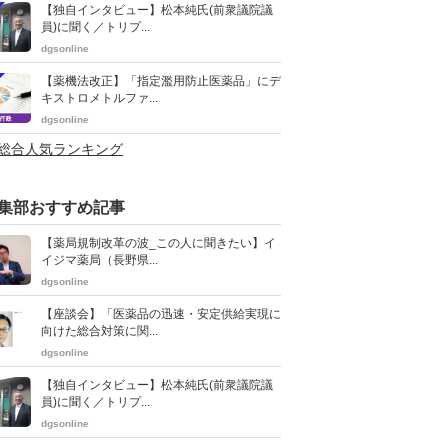
【独自インタビュー】松本純氏(前衆議院議
員)に聞く／トリプ...
dgsonline
【薬機法改正】「指定濫用防止医薬品」にデ
キストロメトルファ...
dgsonline
>総合人気ランキング
集部おすすめ記事
【薬局規制改革の波_この人に聞きたい】イ
イジマ薬局（長野県...
dgsonline
【座談会】「医薬品の迅速・安定供給実現に
向けた総合対策に関...
dgsonline
【独自インタビュー】松本純氏(前衆議院議
員)に聞く／トリプ...
dgsonline