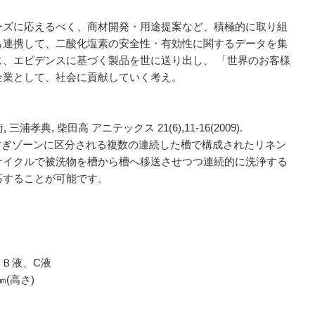
ーズに応えるべく、商材開発・用途提案など、積極的に取り組
も連携して、二酸化塩素の安全性・有効性に関するデータを集
、エビデンスに基づく製品を世に送り出し、 「世界のお客様
企業として、社会に貢献していく考え。
孝典, 柴田高 アニテックス 21(6),11-16(2009).
とすすぎゾーンに区分される複数の連続した槽で構成されたリネン
サイクルで被洗物を槽から槽へ移送させつつ連続的に洗浄する
応することが可能です。
、Ｂ液、C液
㎜(高さ)