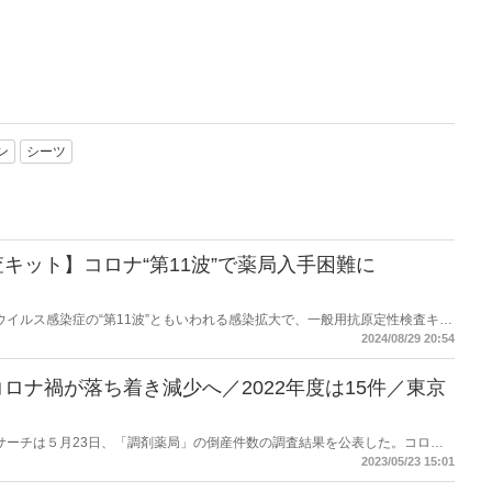
ン
シーツ
キット】コロナ“第11波”で薬局入手困難に
コロナウイルス感染症の“第11波”ともいわれる感染拡大で、一般用抗原定性検査キッ
会は厚生労働省に対し、不足解消に向けた措置を要望した。
2024/08/29 20:54
ロナ禍が落ち着き減少へ／2022年度は15件／東京
商工リサーチは５月23日、「調剤薬局」の倒産件数の調査結果を公表した。コロナ
た2021年度からは減少し2022年度は15件だった。同社は「今後はオンライ
2023/05/23 15:01
ている。