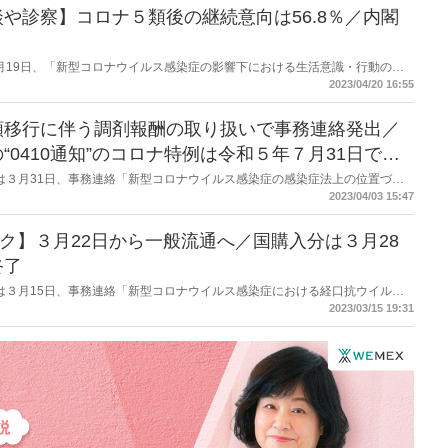
や診察】コロナ５類後の継続意向は56.8％／内閣
府は４月19日、「新型コロナウイルス感染症の影響下における生活意識・行動の変
れまでにも公表しているもので前回は2022年7月22日の公表。今回は「オン
2023/04/20 16:55
５類後の継続意向は56.8％だった。
類移行に伴う調剤報酬の取り扱いで事務連絡発出／
0410通知”のコロナ特例は令和５年７月31日で終
労働省は３月31日、事務連絡「新型コロナウイルス感染症の感染症法上の位置づけ
ス感染症に係る診療報酬上の臨時的な取扱いについて」を発出した。調剤報酬
2023/04/03 15:47
関わるものでは「在宅患者緊急訪問薬剤管理指導料１」（500 点）を継続す
では「服薬管理指導料」について2倍とする内容を記載。また高齢者施設にお
ク】３月22日から一般流通へ／国購入分は３月28
管理指導料１」が算定できる内容。加えて、オンライン服薬指導については、
令和５年７月 31 日をもって終了するとした。
終了
労働省は３月15日、事務連絡「新型コロナウイルス感染症における経口抗ウイルス
薬価収載に伴う医療機関及び薬局への配分等について（その２）（周知）」を
2023/03/15 19:31
配分としていた同剤について３月22日から一般流通が開始されることに伴い、
時までの発注をもって終了とするとしている。