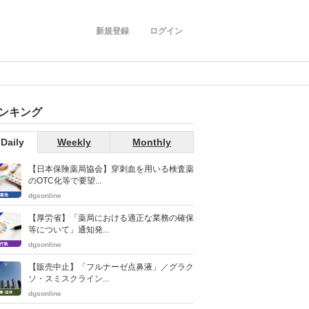
新規登録
ログイン
ンキング
Daily
Weekly
Monthly
【日本保険薬局協会】穿刺血を用いる検査薬
のOTC化等で要望...
dgsonline
【厚労省】「薬局における適正な業務の確保
等について」通知発...
dgsonline
【販売中止】「フルナーゼ点鼻液」／グラク
ソ・スミスクライン...
dgsonline