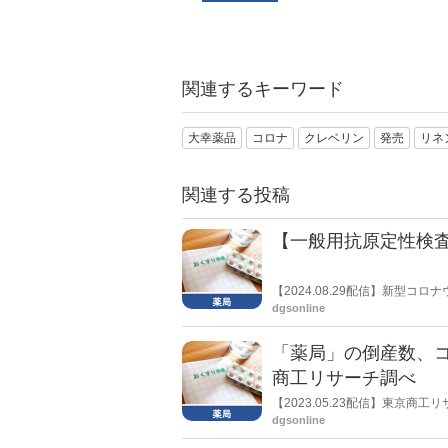
関連するキーワード
大幸薬品
コロナ
クレベリン
発売
リネ
関連する投稿
【一般用抗原定性検査
【2024.08.29配信】新型
トが不足している。日本薬剤師
dgsonline
「薬局」の倒産数、コ
商工リサーチ調べ
【2023.05.23配信】東京
禍で過去最多となる23件を記録し
dgsonline
ン化で淘汰が加速も」と分析し