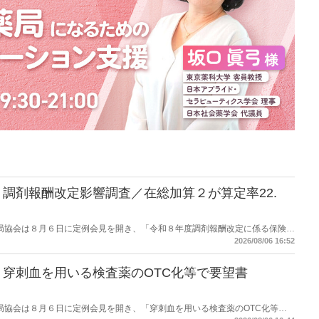
調剤報酬改定影響調査／在総加算２が算定率22.
保険薬局協会は８月６日に定例会見を開き、「令和８年度調剤報酬改定に係る保険薬
た。在宅分野では、在宅薬学総合体制加算2の算定率が22.1％から3.3％へ大
2026/08/06 16:52
穿刺血を用いる検査薬のOTC化等で要望書
保険薬局協会は８月６日に定例会見を開き、「穿刺血を用いる検査薬のOTC化等に
薬局長宛に提出したことを説明した。