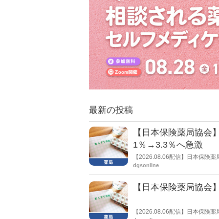
最新の投稿
【日本保険薬局協会】
1％→3.3％へ急激
【2026.08.06配信】日本
局への影響」の調査結果を公表し
dgsonline
きく低下した。
【日本保険薬局協会】
【2026.08.06配信】日本
関する要望書」を厚生労働省 医