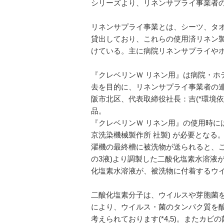
シリーズより、リネンサプライ事業者の
リネンサプライ事業とは、シーツ、タ
貸出しており、これらの使用済リネン
けている。主に病院リネンサプライや
『クレベリンＷ リネン用』は病院・ホ
去を目的に、リネンサプライ事業者の連
阪市北区、代表取締役社長：吉(*環境依
品。
『クレベリンＷ リネン用』の使用時に
京洗染機械製作所 社製) が必要とな
濯機の最終槽に被洗物が送られると、こ
の3液)より調製した二酸化塩素水溶液
化塩素水溶液が、被洗物に付着するウ
二酸化塩素分子は、ウイルスや芽胞菌を
により、ウイルス・菌のタンパク質を
考えられております(*4,5)。またカ