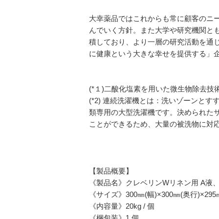
大幸薬品ではこれからも常に顧客のニ
んでいく方針。また大学や研究機関と
積しており、より一層の研究活動を通じ
に健康という大きな幸せを提供する」
(*１)二酸化塩素を用いた微生物除去技術, 三浦
(*2) 連続洗濯機とは：洗いゾーン
類専用の大型洗濯機です。決められた
ことができるため、大量の被洗物に対
【製品概要】
《製品名》クレベリンWリネン用 A液
《サイズ》300㎜(幅)×300㎜(奥行)×295
《内容量》20kg / 個
《梱包装》1 個