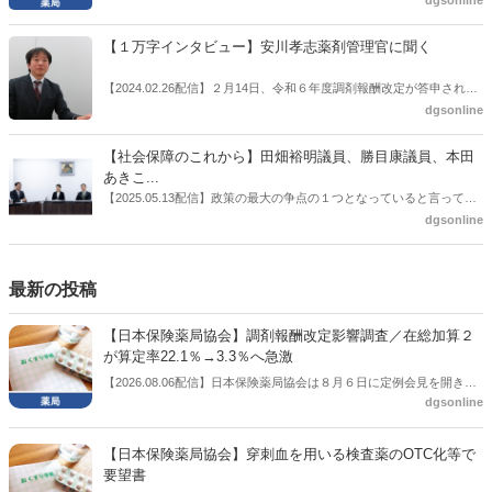
は松本氏にインタビューした。
成。ここに、明らかにもう１つの理由が追加されるようになってき
た。医薬品の安定供給確保だ。10月22日に開かれた「日本フォーミュ
【１万字インタビュー】安川孝志薬剤管理官に聞く
ラリ学会学術総会」で一般演題発表した飯田下伊那薬剤師会（長野県
飯田市）は、会員薬局から安定供給確保への強い要望があったことを
【2024.02.26配信】２月14日、令和６年度調剤報酬改定が答申され
受け、安定供給確保が見込めるPPI３成分について銘柄を含めて選定
た。本紙では、厚生労働省保険局医療課・薬剤管理官の安川孝志氏
dgsonline
したとした。
に、薬局に関係する調剤報酬改定の部分についてインタビューした。
【社会保障のこれから】田畑裕明議員、勝目康議員、本田
あきこ...
【2025.05.13配信】政策の最大の争点の１つとなっていると言っても
よいのが社会保障のこれからのあり方だ。特に与党では、政府関係者
dgsonline
側の議員も多く、ある意味で決定事項の中でしか意見発信しづらい面
もある。個々の議員はどんなビジョンを描いているのか。本紙では座
談会を開いた。
最新の投稿
【日本保険薬局協会】調剤報酬改定影響調査／在総加算２
が算定率22.1％→3.3％へ急激
【2026.08.06配信】日本保険薬局協会は８月６日に定例会見を開き、
dgsonline
「令和８年度調剤報酬改定に係る保険薬局への影響」の調査結果を公
表した。在宅分野では、在宅薬学総合体制加算2の算定率が22.1％から
3.3％へ大きく低下した。
【日本保険薬局協会】穿刺血を用いる検査薬のOTC化等で
要望書