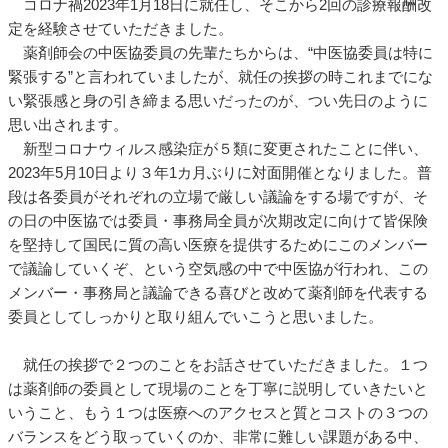
コロナ禍2023年1月18日に就任し、そこから2回の診療報酬改
定を経験させていただきました。
薬剤師会の中医協委員の先輩たちからは、“中医協委員は特に
緊張する”と言われていましたが、就任の挨拶の時これまでにな
い緊張感と身の引き締まる思いだったのが、つい先日のように
思い出されます。
新型コロナウィルス感染症が５類に変更されたことに伴い、
2023年5月10日より３年1カ月ぶりに対面開催となりました。普
段は各委員がそれぞれの立場で厳しい議論をする場ですが、そ
の日の中医協では委員・事務局全員が次期改定に向けて皆保険
を堅持して国民に質の高い医療を提供するためにこのメンバー
で議論していくぞ、という空気感の中で中医協が行われ、この
メンバー・事務局と議論できる喜びと改めて薬剤師を代表する
委員としてしっかりと取り組んでいこうと思いました。
就任の挨拶で２つのことをお話させていただきました。１つ
は薬剤師の委員として現場のことを丁寧に説明していきたいと
いうこと、もう１つは医療へのアクセスと質とコストの３つの
バランスをどう取っていくのか、非常に難しい課題がある中、