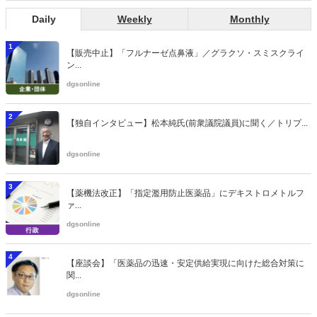
Daily
Weekly
Monthly
1
【販売中止】「フルナーゼ点鼻液」／グラクソ・スミスクライ
ン...
dgsonline
2
【独自インタビュー】松本純氏(前衆議院議員)に聞く／トリプ...
dgsonline
3
【薬機法改正】「指定濫用防止医薬品」にデキストロメトルフ
ァ...
dgsonline
4
【座談会】「医薬品の迅速・安定供給実現に向けた総合対策に
関...
dgsonline