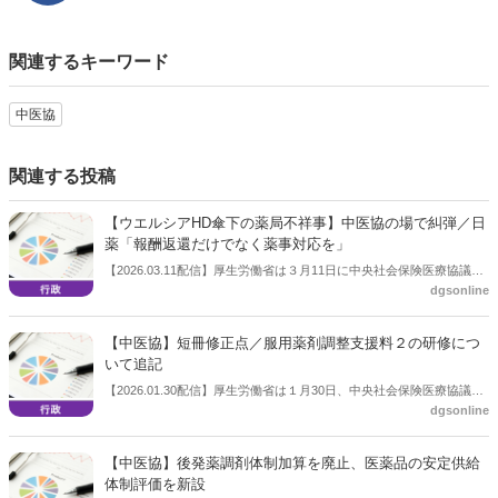
関連するキーワード
中医協
関連する投稿
【ウエルシアHD傘下の薬局不祥事】中医協の場で糾弾／日
薬「報酬返還だけでなく薬事対応を」
【2026.03.11配信】厚生労働省は３月11日に中央社会保険医療協議会
dgsonline
（中医協）総会を開いた。この中で日本薬剤師会副会長の森昌平氏
は、ウエルシアホールディングスのグループ会社であるコクミンの不
祥事について特別にコメントし、「報酬返還だけでなく薬事上の対応
【中医協】短冊修正点／服用薬剤調整支援料２の研修につ
を」と求めた。
いて追記
【2026.01.30配信】厚生労働省は１月30日、中央社会保険医療協議会
dgsonline
（中医協）総会を開き、次期調剤報酬改定の個別改定項目、いわゆる
短冊の修正点を議題とした。調剤報酬に関しては、服用薬剤調整支援
料２の研修について追記した。
【中医協】後発薬調剤体制加算を廃止、医薬品の安定供給
体制評価を新設