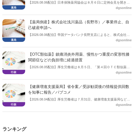
【2026.08.06配信】日本保険薬局協会は８月６日に定例会見を開き、
dgsonline
「穿刺血を用いる検査薬のOTC化等に関する要望書」を厚生労働省 医
薬局長宛に提出したことを説明した。
【薬局倒産】株式会社浅川薬品（長野市）／事業停止、自
己破産申請へ
【2026.08.06配信】帝国データバンク長野支店によると、株式会社浅
dgsonline
川薬品（長野市）は7月31日に事業を停止し、自己破産申請の準備に
入った。
【OTC類似薬】鎮痛消炎外用薬、慢性かつ重度の変形性膝
関節症などの負担増に経過措置
【2026.08.05配信】厚生労働省は８月５日、「第４回ＯＴＣ類似薬の
dgsonline
保険給付の見直しの実施に向けた技術的検討会」を開催。「中間とり
まとめ（案）」を提示し了承した。今後、社会保障審議会医療保険部
会等に報告し、令和８年秋頃を目途に結論を得る予定。
【健康増進支援薬局】省令案／受診勧奨後の情報提供回数
を知事に報告／パブコメ
【2026.08.04配信】厚生労働省は７月31日、健康増進支援薬局などに
dgsonline
関する省令案を示し、パブコメを開始した。受診勧奨を行った後に、
当該医療機関や連携機関に対して、利用者の相談内容や薬剤及び医薬
品に関する情報を提供した回数を知事に報告する事項とする。
ランキング