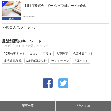
5
【日本薬剤師会】ドーピング防止カードを作成
dgsonline
>>総合人気ランキング
最近話題のキーワード
ドラビズ on-line で話題のキーワード
PCR検査キット
コロナ
アライ
大正製薬
抗原検査キット
連携強化加算
薬剤師国家試験
サンドラッグ
抗体キット
記事一覧
人気の記事