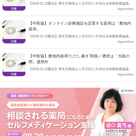
【2026.01.23配信】厚生労働省は１月23日に中央社会保険医療協議会
dgsonline
（中医協）総会を開き、「個別改定項目について（その１）」を議題
とした。項目を列記するもので点数は未定。後発薬調剤体制加算を廃
止し、医薬品の安定供給体制評価を新設するとした。
【中医協】オンライン診療施設を設置する薬局は「敷地内
薬局」
【2026.01.23配信】厚生労働省は１月23日に中央社会保険医療協議会
dgsonline
（中医協）総会を開き、「個別改定項目について（その１）」を議題
とした。項目を列記するもので点数は未定。保険薬局と同一敷地内に
おいてオンライン診療受診施設を設置する場合、当該保険薬局は敷地
【中医協】敷地内薬局“ただし書き”削除／遡求は「当面の
内薬局が算定する「特別調剤基本料Ａ」を算定するとした。
間」適用外
【2026.01.23配信】厚生労働省は１月23日に中央社会保険医療協議会
dgsonline
（中医協）総会を開き、「個別改定項目について（その１）」を議題
とした。項目を列記するもので点数は未定。敷地内薬局（調剤基本料
の特別調剤基本料Ａ）の除外規定である「建物内に診療所にが所在し
ている場合を除く」との“ただし書き”規定を削除する。遡求適用につ
いては「当面の間」、該当しないとした。