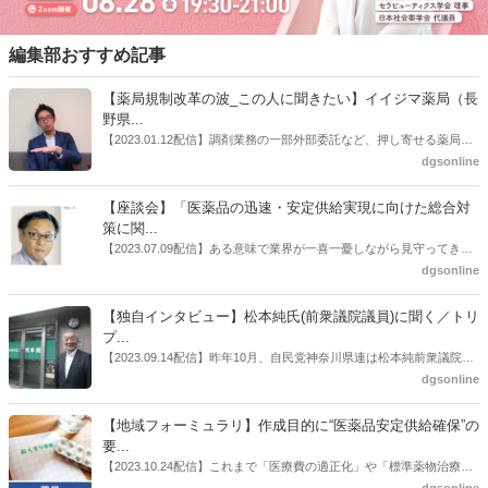
編集部おすすめ記事
【薬局規制改革の波_この人に聞きたい】イイジマ薬局（長
野県...
【2023.01.12配信】調剤業務の一部外部委託など、押し寄せる薬局業
界への規制改革の波。この規制改革の波を薬局業界はどう受け止めた
dgsonline
らいいのか。薬局業界関係者の中にも迷いがある人も少なくないので
はないだろうか。本紙ではこうした問題について、厚労省「薬局薬剤
【座談会】「医薬品の迅速・安定供給実現に向けた総合対
師の業務及び薬局の機能に関するワーキンググループ」に参考人とし
策に関...
ても出席していたイイジマ薬局（長野県上田市）開設者である飯島裕
【2023.07.09配信】ある意味で業界が一喜一憂しながら見守ってきた
也氏に聞いた。
厚労省「医薬品の迅速・安定供給実現に向けた総合対策に関する有識
dgsonline
者検討会」。10カ月にわたり13回の会議が開催され、６月12日に報告
書がとりまとめられた。ドラビズon-lineでは検討会を総括する目的で
【独自インタビュー】松本純氏(前衆議院議員)に聞く／トリ
厚労省医政局医薬産業振興・医療情報企画課長（医薬産業振興・医療
プ...
情報企画課セルフケア・セルフメディケーション推進室長併任）安藤
【2023.09.14配信】昨年10月、自民党神奈川県連は松本純前衆議院議
公一氏や青山学院大学名誉教授の三村優美子氏、 日本保険薬局協会医
員を「自民党神奈川1区」（横浜市中区・磯子区・金沢区）の支部長
dgsonline
薬品流通・ＯＴＣ検討委員会副委員長の原靖明氏を交えた座談会を実
に選出した。「1区支部長」は、次期衆院選挙で神奈川1区自民党公認
施した。
候補の前提となるもの。薬剤師に関わる政策に広く・深く関わってき
【地域フォーミュラリ】作成目的に“医薬品安定供給確保”の
た同氏の復活に向けた薬剤師業界の期待には熱いものがある。不透明
要...
感の払拭できない医療・介護・障害者サービスのトリプル改定等へ
【2023.10.24配信】これまで「医療費の適正化」や「標準薬物治療の
の、薬剤師業界の強い危機感の裏返しといってもいいだろう。本稿で
推進」などが目的とされることが多かった地域フォーミュラリの作
dgsonline