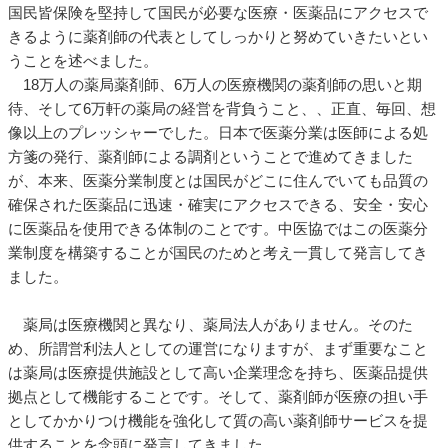
国民皆保険を堅持して国民が必要な医療・医薬品にアクセスで
きるように薬剤師の代表としてしっかりと努めていきたいとい
うことを述べました。
18万人の薬局薬剤師、6万人の医療機関の薬剤師の思いと期
待、そして6万軒の薬局の経営を背負うこと、、正直、毎回、想
像以上のプレッシャーでした。日本で医薬分業は医師による処
方箋の発行、薬剤師による調剤ということで進めてきました
が、本来、医薬分業制度とは国民がどこに住んでいても品質の
確保された医薬品に迅速・確実にアクセスできる、安全・安心
に医薬品を使用できる体制のことです。中医協ではこの医薬分
業制度を構築することが国民のためと考え一貫して発言してき
ました。
薬局は医療機関と異なり、薬局法人がありません。そのた
め、所謂営利法人としての運営になりますが、まず重要なこと
は薬局は医療提供施設として高い企業理念を持ち、医薬品提供
拠点として機能することです。そして、薬剤師が医療の担い手
としてかかりつけ機能を強化して質の高い薬剤師サービスを提
供することを念頭に発言してきました。