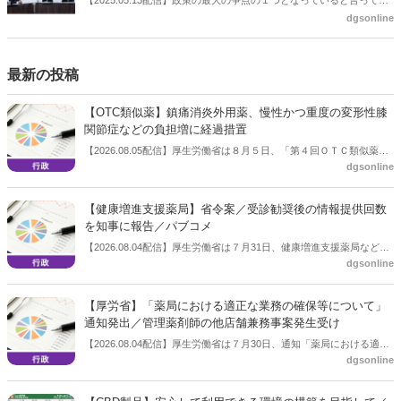
よいのが社会保障のこれからのあり方だ。特に与党では、政府関係者
dgsonline
側の議員も多く、ある意味で決定事項の中でしか意見発信しづらい面
もある。個々の議員はどんなビジョンを描いているのか。本紙では座
談会を開いた。
最新の投稿
【OTC類似薬】鎮痛消炎外用薬、慢性かつ重度の変形性膝
関節症などの負担増に経過措置
【2026.08.05配信】厚生労働省は８月５日、「第４回ＯＴＣ類似薬の
dgsonline
保険給付の見直しの実施に向けた技術的検討会」を開催。「中間とり
まとめ（案）」を提示し了承した。今後、社会保障審議会医療保険部
会等に報告し、令和８年秋頃を目途に結論を得る予定。
【健康増進支援薬局】省令案／受診勧奨後の情報提供回数
を知事に報告／パブコメ
【2026.08.04配信】厚生労働省は７月31日、健康増進支援薬局などに
dgsonline
関する省令案を示し、パブコメを開始した。受診勧奨を行った後に、
当該医療機関や連携機関に対して、利用者の相談内容や薬剤及び医薬
品に関する情報を提供した回数を知事に報告する事項とする。
【厚労省】「薬局における適正な業務の確保等について」
通知発出／管理薬剤師の他店舗兼務事案発生受け
【2026.08.04配信】厚生労働省は７月30日、通知「薬局における適正
dgsonline
な業務の確保等について」を発出した。