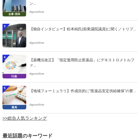
ン...
dgsonline
3
【独自インタビュー】松本純氏(前衆議院議員)に聞く／トリプ...
dgsonline
4
【薬機法改正】「指定濫用防止医薬品」にデキストロメトルフ
ァ...
dgsonline
5
【地域フォーミュラリ】作成目的に“医薬品安定供給確保”の要...
dgsonline
>>総合人気ランキング
最近話題のキーワード