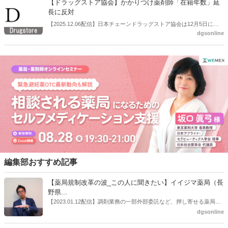
【ドラッグストア協会】かかりつけ薬剤師「在籍年数」延
長に反対
【2025.12.06配信】日本チェーンドラッグストア協会は12月5日に定
dgsonline
例会見を開き、調剤報酬改定への要望を説明した。かかりつけ薬剤師
指導料の要件見直しについても要望した。
編集部おすすめ記事
【薬局規制改革の波_この人に聞きたい】イイジマ薬局（長
野県...
【2023.01.12配信】調剤業務の一部外部委託など、押し寄せる薬局業
界への規制改革の波。この規制改革の波を薬局業界はどう受け止めた
dgsonline
らいいのか。薬局業界関係者の中にも迷いがある人も少なくないので