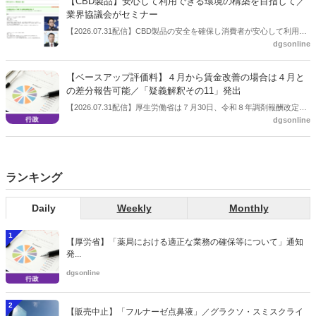
【CBD製品】安心して利用できる環境の構築を目指して／
業界協議会がセミナー
【2026.07.31配信】CBD製品の安全を確保し消費者が安心して利用で
dgsonline
きる環境を構築することを目的に設立された団体である一般社団法人
カンナビジオール安全・安心協議会がセミナーを開催した。７月31日
に開かれた「第26回JAPANドラッグストアショー」のビジネスセミナ
【ベースアップ評価料】４月から賃金改善の場合は４月と
ーとして開いたもの。
の差分報告可能／「疑義解釈その11」発出
【2026.07.31配信】厚生労働省は７月30日、令和８年調剤報酬改定の
dgsonline
「疑義解釈その11」を発出した。
ランキング
Daily
Weekly
Monthly
1
【厚労省】「薬局における適正な業務の確保等について」通知
発...
dgsonline
2
【販売中止】「フルナーゼ点鼻液」／グラクソ・スミスクライ