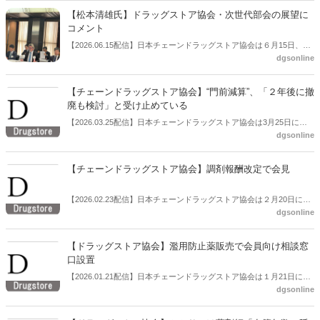
【松本清雄氏】ドラッグストア協会・次世代部会の展望に
コメント
【2026.06.15配信】日本チェーンドラッグストア協会は６月15日、総
dgsonline
会後の会見を開いた。この中で松本清雄氏（マツキヨココカラ＆カン
パニー代表取締役社長）が協会の次世代部会についてコメントした。
【チェーンドラッグストア協会】“門前減算”、「２年後に撤
廃も検討」と受け止めている
【2026.03.25配信】日本チェーンドラッグストア協会は3月25日に定
dgsonline
例会見を開いた。この中で副会長の横山英昭氏（コスモス薬品代表取
締役社長）は、協会と厚労省との調剤報酬改定に関する話し合いの進
捗についてコメントした。
【チェーンドラッグストア協会】調剤報酬改定で会見
【2026.02.23配信】日本チェーンドラッグストア協会は２月20日に会
dgsonline
見を開き、「令和８年度調剤報酬改定に対する見解」を公表、説明し
た。
【ドラッグストア協会】濫用防止薬販売で会員向け相談窓
口設置
【2026.01.21配信】日本チェーンドラッグストア協会は１月21日に定
dgsonline
例会見を開いた。