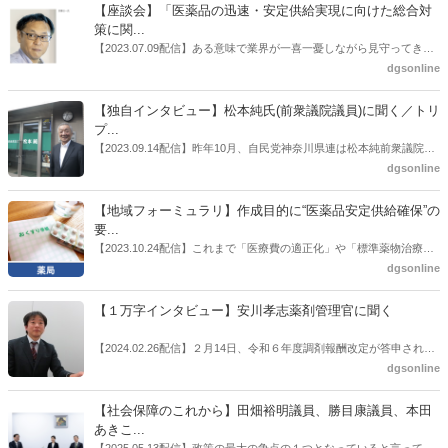
はないだろうか。本紙ではこうした問題について、厚労省「薬局薬剤
【座談会】「医薬品の迅速・安定供給実現に向けた総合対
師の業務及び薬局の機能に関するワーキンググループ」に参考人とし
策に関...
ても出席していたイイジマ薬局（長野県上田市）開設者である飯島裕
【2023.07.09配信】ある意味で業界が一喜一憂しながら見守ってきた
也氏に聞いた。
厚労省「医薬品の迅速・安定供給実現に向けた総合対策に関する有識
dgsonline
者検討会」。10カ月にわたり13回の会議が開催され、６月12日に報告
書がとりまとめられた。ドラビズon-lineでは検討会を総括する目的で
【独自インタビュー】松本純氏(前衆議院議員)に聞く／トリ
厚労省医政局医薬産業振興・医療情報企画課長（医薬産業振興・医療
プ...
情報企画課セルフケア・セルフメディケーション推進室長併任）安藤
【2023.09.14配信】昨年10月、自民党神奈川県連は松本純前衆議院議
公一氏や青山学院大学名誉教授の三村優美子氏、 日本保険薬局協会医
員を「自民党神奈川1区」（横浜市中区・磯子区・金沢区）の支部長
dgsonline
薬品流通・ＯＴＣ検討委員会副委員長の原靖明氏を交えた座談会を実
に選出した。「1区支部長」は、次期衆院選挙で神奈川1区自民党公認
施した。
候補の前提となるもの。薬剤師に関わる政策に広く・深く関わってき
【地域フォーミュラリ】作成目的に“医薬品安定供給確保”の
た同氏の復活に向けた薬剤師業界の期待には熱いものがある。不透明
要...
感の払拭できない医療・介護・障害者サービスのトリプル改定等へ
【2023.10.24配信】これまで「医療費の適正化」や「標準薬物治療の
の、薬剤師業界の強い危機感の裏返しといってもいいだろう。本稿で
推進」などが目的とされることが多かった地域フォーミュラリの作
dgsonline
は松本氏にインタビューした。
成。ここに、明らかにもう１つの理由が追加されるようになってき
た。医薬品の安定供給確保だ。10月22日に開かれた「日本フォーミュ
【１万字インタビュー】安川孝志薬剤管理官に聞く
ラリ学会学術総会」で一般演題発表した飯田下伊那薬剤師会（長野県
飯田市）は、会員薬局から安定供給確保への強い要望があったことを
【2024.02.26配信】２月14日、令和６年度調剤報酬改定が答申され
受け、安定供給確保が見込めるPPI３成分について銘柄を含めて選定
た。本紙では、厚生労働省保険局医療課・薬剤管理官の安川孝志氏
dgsonline
したとした。
に、薬局に関係する調剤報酬改定の部分についてインタビューした。
【社会保障のこれから】田畑裕明議員、勝目康議員、本田
あきこ...
【2025.05.13配信】政策の最大の争点の１つとなっていると言っても