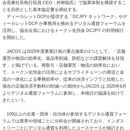
会長兼社長執行役員 CEO：村林聡氏）で協業体制を構築するこ
とを目的とした基本協定書を締結する。
ディーカレットDCPが提供する「DCJPY ネットワーク」やデ
ィーカレットDCP が事務局を務めるデジタル通貨フォーラムを
活用し、協会会員におけるトークン化預金 DCJPY の利用検討
を開始した。
JACDS は2025年度事業計画の重点施策の1つとして、「店舗
運営や物流の効率化、返品率削減、防犯などの課題解決を目指
す」と掲げている。商取引・店舗運営・物流の効率化におい
て、トークン化預金の活用によるサプライチェーンの商流と金
流の一体化による事務効率や、従来の決済インフラと比較した
場合の店舗決済手数料の削減への期待からJACDS は 2025年6月
よりデジタル通貨フォーラムに参加し、本検討の協議を続けて
きたという。
100以上の企業・団体・自治体が参加するデジタル通貨フォー
ラムでは業界や領域ごとに分科会が開催されており、インダス
トリーごとにデジタル通貨を利用したユースケースが検討され