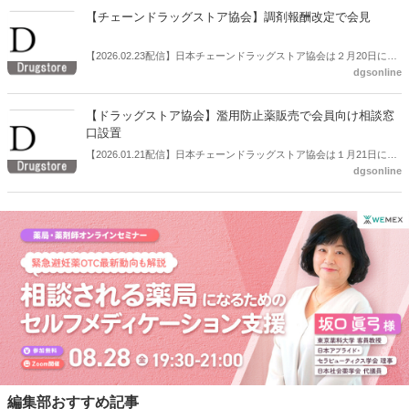
【チェーンドラッグストア協会】調剤報酬改定で会見
【2026.02.23配信】日本チェーンドラッグストア協会は２月20日に会
dgsonline
見を開き、「令和８年度調剤報酬改定に対する見解」を公表、説明し
た。
【ドラッグストア協会】濫用防止薬販売で会員向け相談窓
口設置
【2026.01.21配信】日本チェーンドラッグストア協会は１月21日に定
dgsonline
例会見を開いた。
編集部おすすめ記事