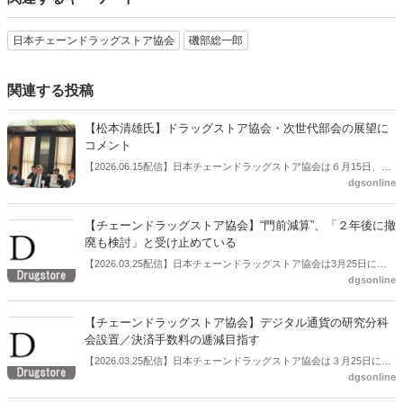
日本チェーンドラッグストア協会
磯部総一郎
関連する投稿
【松本清雄氏】ドラッグストア協会・次世代部会の展望に
コメント
【2026.06.15配信】日本チェーンドラッグストア協会は６月15日、総
dgsonline
会後の会見を開いた。この中で松本清雄氏（マツキヨココカラ＆カン
パニー代表取締役社長）が協会の次世代部会についてコメントした。
【チェーンドラッグストア協会】“門前減算”、「２年後に撤
廃も検討」と受け止めている
【2026.03.25配信】日本チェーンドラッグストア協会は3月25日に定
dgsonline
例会見を開いた。この中で副会長の横山英昭氏（コスモス薬品代表取
締役社長）は、協会と厚労省との調剤報酬改定に関する話し合いの進
捗についてコメントした。
【チェーンドラッグストア協会】デジタル通貨の研究分科
会設置／決済手数料の逓減目指す
【2026.03.25配信】日本チェーンドラッグストア協会は３月25日に定
dgsonline
例会見を開いた。この中でデジタル通貨の研究、検討を行う分科会を
設置すると説明した。決済手数料の逓減を目指す。