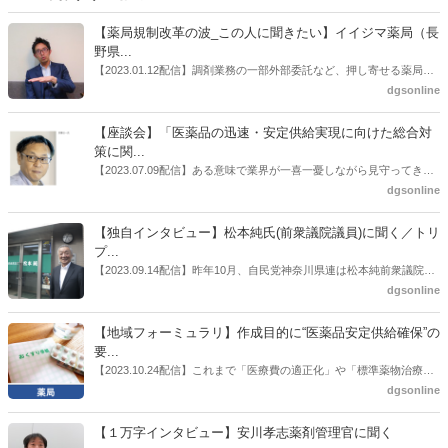
【薬局規制改革の波_この人に聞きたい】イイジマ薬局（長
野県...
【2023.01.12配信】調剤業務の一部外部委託など、押し寄せる薬局業
界への規制改革の波。この規制改革の波を薬局業界はどう受け止めた
dgsonline
らいいのか。薬局業界関係者の中にも迷いがある人も少なくないので
はないだろうか。本紙ではこうした問題について、厚労省「薬局薬剤
【座談会】「医薬品の迅速・安定供給実現に向けた総合対
師の業務及び薬局の機能に関するワーキンググループ」に参考人とし
策に関...
ても出席していたイイジマ薬局（長野県上田市）開設者である飯島裕
【2023.07.09配信】ある意味で業界が一喜一憂しながら見守ってきた
也氏に聞いた。
厚労省「医薬品の迅速・安定供給実現に向けた総合対策に関する有識
dgsonline
者検討会」。10カ月にわたり13回の会議が開催され、６月12日に報告
書がとりまとめられた。ドラビズon-lineでは検討会を総括する目的で
【独自インタビュー】松本純氏(前衆議院議員)に聞く／トリ
厚労省医政局医薬産業振興・医療情報企画課長（医薬産業振興・医療
プ...
情報企画課セルフケア・セルフメディケーション推進室長併任）安藤
【2023.09.14配信】昨年10月、自民党神奈川県連は松本純前衆議院議
公一氏や青山学院大学名誉教授の三村優美子氏、 日本保険薬局協会医
員を「自民党神奈川1区」（横浜市中区・磯子区・金沢区）の支部長
dgsonline
薬品流通・ＯＴＣ検討委員会副委員長の原靖明氏を交えた座談会を実
に選出した。「1区支部長」は、次期衆院選挙で神奈川1区自民党公認
施した。
候補の前提となるもの。薬剤師に関わる政策に広く・深く関わってき
【地域フォーミュラリ】作成目的に“医薬品安定供給確保”の
た同氏の復活に向けた薬剤師業界の期待には熱いものがある。不透明
要...
感の払拭できない医療・介護・障害者サービスのトリプル改定等へ
【2023.10.24配信】これまで「医療費の適正化」や「標準薬物治療の
の、薬剤師業界の強い危機感の裏返しといってもいいだろう。本稿で
推進」などが目的とされることが多かった地域フォーミュラリの作
dgsonline
は松本氏にインタビューした。
成。ここに、明らかにもう１つの理由が追加されるようになってき
た。医薬品の安定供給確保だ。10月22日に開かれた「日本フォーミュ
【１万字インタビュー】安川孝志薬剤管理官に聞く
ラリ学会学術総会」で一般演題発表した飯田下伊那薬剤師会（長野県