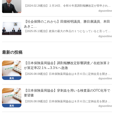
飯田市）は、会員薬局から安定供給確保への強い要望があったことを
【2024.02.26配信】２月14日、令和６年度調剤報酬改定が答申され
受け、安定供給確保が見込めるPPI３成分について銘柄を含めて選定
た。本紙では、厚生労働省保険局医療課・薬剤管理官の安川孝志氏
dgsonline
したとした。
に、薬局に関係する調剤報酬改定の部分についてインタビューした。
【社会保障のこれから】田畑裕明議員、勝目康議員、本田
あきこ...
【2025.05.13配信】政策の最大の争点の１つとなっていると言っても
よいのが社会保障のこれからのあり方だ。特に与党では、政府関係者
dgsonline
側の議員も多く、ある意味で決定事項の中でしか意見発信しづらい面
もある。個々の議員はどんなビジョンを描いているのか。本紙では座
談会を開いた。
最新の投稿
【日本保険薬局協会】調剤報酬改定影響調査／在総加算２
が算定率22.1％→3.3％へ急激
【2026.08.06配信】日本保険薬局協会は８月６日に定例会見を開き、
dgsonline
「令和８年度調剤報酬改定に係る保険薬局への影響」の調査結果を公
表した。在宅分野では、在宅薬学総合体制加算2の算定率が22.1％から
3.3％へ大きく低下した。
【日本保険薬局協会】穿刺血を用いる検査薬のOTC化等で
要望書
【2026.08.06配信】日本保険薬局協会は８月６日に定例会見を開き、
dgsonline
「穿刺血を用いる検査薬のOTC化等に関する要望書」を厚生労働省 医
薬局長宛に提出したことを説明した。