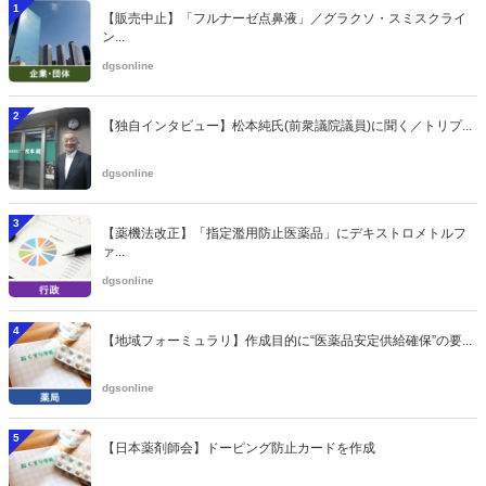
1
【販売中止】「フルナーゼ点鼻液」／グラクソ・スミスクライ
ン...
dgsonline
2
【独自インタビュー】松本純氏(前衆議院議員)に聞く／トリプ...
dgsonline
3
【薬機法改正】「指定濫用防止医薬品」にデキストロメトルフ
ァ...
dgsonline
4
【地域フォーミュラリ】作成目的に“医薬品安定供給確保”の要...
dgsonline
5
【日本薬剤師会】ドーピング防止カードを作成