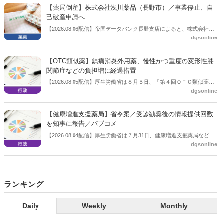
【薬局倒産】株式会社浅川薬品（長野市）／事業停止、自
己破産申請へ
【2026.08.06配信】帝国データバンク長野支店によると、株式会社浅
dgsonline
川薬品（長野市）は7月31日に事業を停止し、自己破産申請の準備に
入った。
【OTC類似薬】鎮痛消炎外用薬、慢性かつ重度の変形性膝
関節症などの負担増に経過措置
【2026.08.05配信】厚生労働省は８月５日、「第４回ＯＴＣ類似薬の
dgsonline
保険給付の見直しの実施に向けた技術的検討会」を開催。「中間とり
まとめ（案）」を提示し了承した。今後、社会保障審議会医療保険部
会等に報告し、令和８年秋頃を目途に結論を得る予定。
【健康増進支援薬局】省令案／受診勧奨後の情報提供回数
を知事に報告／パブコメ
【2026.08.04配信】厚生労働省は７月31日、健康増進支援薬局などに
dgsonline
関する省令案を示し、パブコメを開始した。受診勧奨を行った後に、
当該医療機関や連携機関に対して、利用者の相談内容や薬剤及び医薬
品に関する情報を提供した回数を知事に報告する事項とする。
ランキング
Daily
Weekly
Monthly