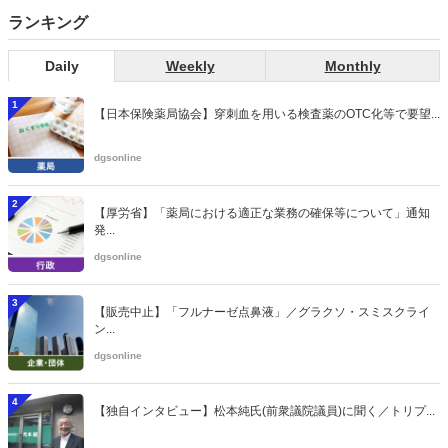
ランキング
Daily
Weekly
Monthly
1
【日本保険薬局協会】穿刺血を用いる検査薬のOTC化等で要望...
dgsonline
2
【厚労省】「薬局における適正な業務の確保等について」通知
発...
dgsonline
3
【販売中止】「フルナーゼ点鼻液」／グラクソ・スミスクライ
ン...
dgsonline
4
【独自インタビュー】松本純氏(前衆議院議員)に聞く／トリプ...