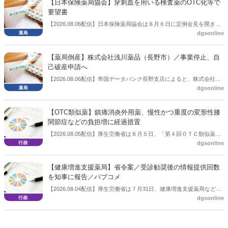
【日本保険薬局協会】穿刺血を用いる検査薬のOTC化等で
要望書
【2026.08.06配信】日本保険薬局協会は８月６日に定例会見を開き、
dgsonline
「穿刺血を用いる検査薬のOTC化等に関する要望書」を厚生労働省 医
薬局長宛に提出したことを説明した。
【薬局倒産】株式会社浅川薬品（長野市）／事業停止、自
己破産申請へ
【2026.08.06配信】帝国データバンク長野支店によると、株式会社浅
dgsonline
川薬品（長野市）は7月31日に事業を停止し、自己破産申請の準備に
入った。
【OTC類似薬】鎮痛消炎外用薬、慢性かつ重度の変形性膝
関節症などの負担増に経過措置
【2026.08.05配信】厚生労働省は８月５日、「第４回ＯＴＣ類似薬の
dgsonline
保険給付の見直しの実施に向けた技術的検討会」を開催。「中間とり
まとめ（案）」を提示し了承した。今後、社会保障審議会医療保険部
会等に報告し、令和８年秋頃を目途に結論を得る予定。
【健康増進支援薬局】省令案／受診勧奨後の情報提供回数
を知事に報告／パブコメ
【2026.08.04配信】厚生労働省は７月31日、健康増進支援薬局などに
dgsonline
関する省令案を示し、パブコメを開始した。受診勧奨を行った後に、
当該医療機関や連携機関に対して、利用者の相談内容や薬剤及び医薬
品に関する情報を提供した回数を知事に報告する事項とする。