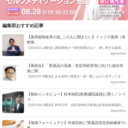
編集部おすすめ記事
【薬局規制改革の波_この人に聞きたい】イイジマ薬局（長
野県...
【2023.01.12配信】調剤業務の一部外部委託など、押し寄せる薬局業
界への規制改革の波。この規制改革の波を薬局業界はどう受け止めた
dgsonline
らいいのか。薬局業界関係者の中にも迷いがある人も少なくないので
はないだろうか。本紙ではこうした問題について、厚労省「薬局薬剤
【座談会】「医薬品の迅速・安定供給実現に向けた総合対
師の業務及び薬局の機能に関するワーキンググループ」に参考人とし
策に関...
ても出席していたイイジマ薬局（長野県上田市）開設者である飯島裕
【2023.07.09配信】ある意味で業界が一喜一憂しながら見守ってきた
也氏に聞いた。
厚労省「医薬品の迅速・安定供給実現に向けた総合対策に関する有識
dgsonline
者検討会」。10カ月にわたり13回の会議が開催され、６月12日に報告
書がとりまとめられた。ドラビズon-lineでは検討会を総括する目的で
【独自インタビュー】松本純氏(前衆議院議員)に聞く／トリ
厚労省医政局医薬産業振興・医療情報企画課長（医薬産業振興・医療
プ...
情報企画課セルフケア・セルフメディケーション推進室長併任）安藤
【2023.09.14配信】昨年10月、自民党神奈川県連は松本純前衆議院議
公一氏や青山学院大学名誉教授の三村優美子氏、 日本保険薬局協会医
員を「自民党神奈川1区」（横浜市中区・磯子区・金沢区）の支部長
dgsonline
薬品流通・ＯＴＣ検討委員会副委員長の原靖明氏を交えた座談会を実
に選出した。「1区支部長」は、次期衆院選挙で神奈川1区自民党公認
施した。
候補の前提となるもの。薬剤師に関わる政策に広く・深く関わってき
【地域フォーミュラリ】作成目的に“医薬品安定供給確保”の
た同氏の復活に向けた薬剤師業界の期待には熱いものがある。不透明