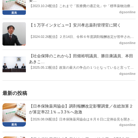
要...
感の払拭できない医療・介護・障害者サービスのトリプル改定等へ
【2023.10.24配信】これまで「医療費の適正化」や「標準薬物治療の
の、薬剤師業界の強い危機感の裏返しといってもいいだろう。本稿で
推進」などが目的とされることが多かった地域フォーミュラリの作
dgsonline
は松本氏にインタビューした。
成。ここに、明らかにもう１つの理由が追加されるようになってき
た。医薬品の安定供給確保だ。10月22日に開かれた「日本フォーミュ
【１万字インタビュー】安川孝志薬剤管理官に聞く
ラリ学会学術総会」で一般演題発表した飯田下伊那薬剤師会（長野県
飯田市）は、会員薬局から安定供給確保への強い要望があったことを
【2024.02.26配信】２月14日、令和６年度調剤報酬改定が答申され
受け、安定供給確保が見込めるPPI３成分について銘柄を含めて選定
た。本紙では、厚生労働省保険局医療課・薬剤管理官の安川孝志氏
dgsonline
したとした。
に、薬局に関係する調剤報酬改定の部分についてインタビューした。
【社会保障のこれから】田畑裕明議員、勝目康議員、本田
あきこ...
【2025.05.13配信】政策の最大の争点の１つとなっていると言っても
よいのが社会保障のこれからのあり方だ。特に与党では、政府関係者
dgsonline
側の議員も多く、ある意味で決定事項の中でしか意見発信しづらい面
もある。個々の議員はどんなビジョンを描いているのか。本紙では座
談会を開いた。
最新の投稿
【日本保険薬局協会】調剤報酬改定影響調査／在総加算２
が算定率22.1％→3.3％へ急激
【2026.08.06配信】日本保険薬局協会は８月６日に定例会見を開き、
dgsonline
「令和８年度調剤報酬改定に係る保険薬局への影響」の調査結果を公
表した。在宅分野では、在宅薬学総合体制加算2の算定率が22.1％から
3.3％へ大きく低下した。