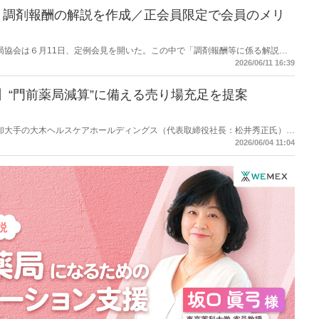
】調剤報酬の解説を作成／正会員限定で会員のメリ
保険薬局協会は６月11日、定例会見を開いた。この中で「調剤報酬等に係る解説」
会員限定への提供とすることで、協会会員のメリットも訴求したい考え。
2026/06/11 16:39
】“門前薬局減算”に備える売り場充足を提案
スケア卸大手の大木ヘルスケアホールディングス（代表取締役社長：松井秀正氏）は
催を予定している「2026秋冬カテゴリー提案商談会」の事前説明会を開催し
2026/06/04 11:04
された「門前薬局等立地依存減算」（調剤基本料の15点マイナス）を取り上
提案するとした。