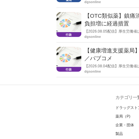
止し、自己破産申請の準備に入
dgsonline
【OTC類似薬】鎮痛
負担増に経過措置
【2026.08.05配信】厚生
検討会」を開催。「中間とりま
dgsonline
し、令和８年秋頃を目途に結論
【健康増進支援薬局
／パブコメ
【2026.08.04配信】厚生
した。受診勧奨を行った後に、
dgsonline
る情報を提供した回数を知事に
カテゴリ一
ドラッグスト
薬局（P)
企業・団体
製品