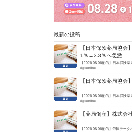
最新の投稿
【日本保険薬局協会】
1％→3.3％へ急激
【2026.08.06配信】日本
局への影響」の調査結果を公表し
dgsonline
きく低下した。
【日本保険薬局協会】
【2026.08.06配信】日本
関する要望書」を厚生労働省 医
dgsonline
【薬局倒産】株式会
【2026.08.06配信】帝国