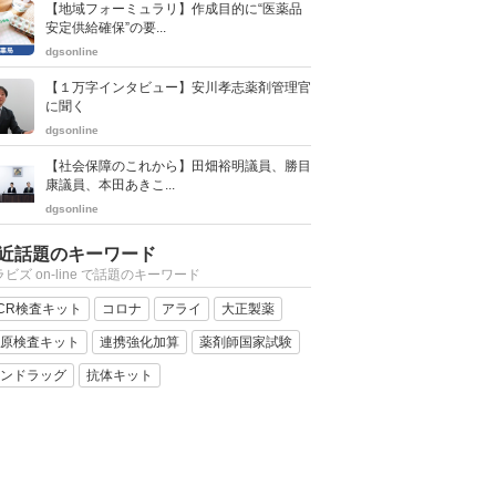
【地域フォーミュラリ】作成目的に“医薬品
安定供給確保”の要...
dgsonline
【１万字インタビュー】安川孝志薬剤管理官
に聞く
dgsonline
【社会保障のこれから】田畑裕明議員、勝目
康議員、本田あきこ...
dgsonline
近話題のキーワード
ビズ on-line で話題のキーワード
CR検査キット
コロナ
アライ
大正製薬
原検査キット
連携強化加算
薬剤師国家試験
ンドラッグ
抗体キット