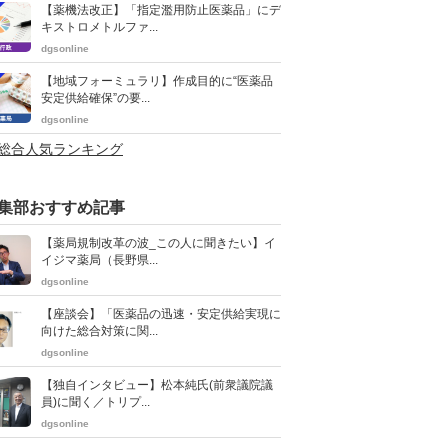
【薬機法改正】「指定濫用防止医薬品」にデ
キストロメトルファ...
dgsonline
【地域フォーミュラリ】作成目的に“医薬品
安定供給確保”の要...
dgsonline
>総合人気ランキング
集部おすすめ記事
【薬局規制改革の波_この人に聞きたい】イ
イジマ薬局（長野県...
dgsonline
【座談会】「医薬品の迅速・安定供給実現に
向けた総合対策に関...
dgsonline
【独自インタビュー】松本純氏(前衆議院議
員)に聞く／トリプ...
dgsonline