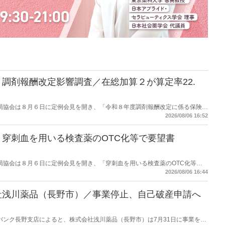
調剤報酬改定影響調査／在総加算２が算定率22.
保険薬局協会は８月６日に定例会見を開き、「令和８年度調剤報酬改定に係る保険薬
た。在宅分野では、在宅薬学総合体制加算2の算定率が22.1％から3.3％へ大
2026/08/06 16:52
穿刺血を用いる検査薬のOTC化等で要望書
保険薬局協会は８月６日に定例会見を開き、「穿刺血を用いる検査薬のOTC化等に
薬局長宛に提出したことを説明した。
2026/08/06 16:44
社浅川薬品（長野市）／事業停止、自己破産申請へ
データバンク長野支店によると、株式会社浅川薬品（長野市）は7月31日に事業を停