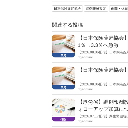
日本保険薬局協会
調剤報酬改定
夜間・休日
関連する投稿
【日本保険薬局協会】
1％→3.3％へ急激
【2026.08.06配信】日本
局への影響」の調査結果を公表し
dgsonline
きく低下した。
【日本保険薬局協会】
【2026.08.06配信】日本
関する要望書」を厚生労働省 医
dgsonline
【厚労省】調剤報酬改
ォローアップ加算に
【2026.07.17配信】厚生
dgsonline