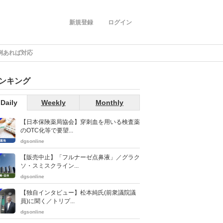
新規登録
ログイン
例あれば対応
ンキング
Daily
Weekly
Monthly
【日本保険薬局協会】穿刺血を用いる検査薬
のOTC化等で要望...
dgsonline
【販売中止】「フルナーゼ点鼻液」／グラク
ソ・スミスクライン...
dgsonline
【独自インタビュー】松本純氏(前衆議院議
員)に聞く／トリプ...
dgsonline