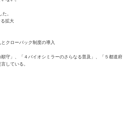
した。
なる拡大
入とクローバック制度の導入
順守」、「４バイオシミラーのさらなる普及」、「５都道府
提言している。