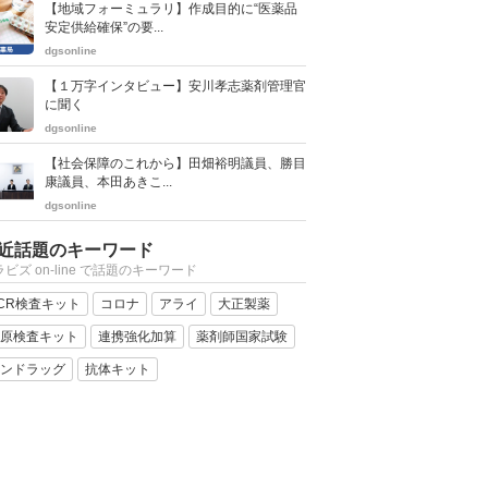
【地域フォーミュラリ】作成目的に“医薬品
安定供給確保”の要...
dgsonline
【１万字インタビュー】安川孝志薬剤管理官
に聞く
dgsonline
【社会保障のこれから】田畑裕明議員、勝目
康議員、本田あきこ...
dgsonline
近話題のキーワード
ビズ on-line で話題のキーワード
CR検査キット
コロナ
アライ
大正製薬
原検査キット
連携強化加算
薬剤師国家試験
ンドラッグ
抗体キット