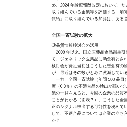
め、2024 年診療報酬改定において
取り組んでいる企業等を評価する「加
供給」に取り組んでいる加算は、ある
全国一斉試験の拡大
③品質情報検討会の活用
2008 年以来、国立医薬品食品衛生
て、ジェネリック医薬品に懸念有とさ
検討会が発足当初はこうした懸念有の
が、最近はその数がとみに激減してい
一方、全国一斉試験（年間 900 品
度（0.3％）の不適合品の検出が続いている
業の一覧を見ると、今回の企業の品質不祥
ことがわかる（図表３）。こうした全
正のシグナル検出する可能性を秘めて
して、不適合品については企業の立ち
か？