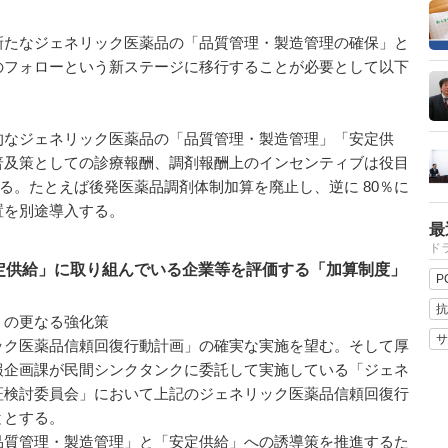
たなジェネリック医薬品の「品質管理・製造管理の確保」と
のフォローという新ステージに移行することが必要として以下
なジェネリック医薬品の「品質管理・製造管理」「安定供
普及策としての診療報酬、調剤報酬上のインセンティブは役目
止する。たとえば後発医薬品調剤体制加算を廃止し、逆に 80％に
置を別途導入する。
最
ドラ
定供給」に取り組んでいる企業等を評価する「加算制度」
P
抗
」の更なる強化策
サ
ク医薬品信頼回復行動計画」の確実な実施を望む。そして厚
報企画課が民間シンクタンクに委託して実施している「ジェネ
証検討委員会」において上記のジェネリック医薬品信頼回復行
ととする。
質管理・製造管理」と「安定供給」への誘導策を推進するた