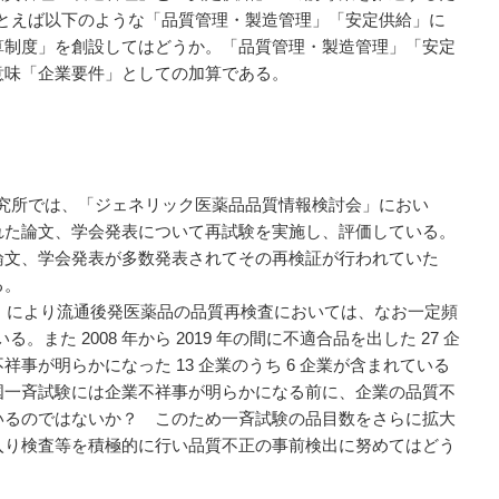
、たとえば以下のような「品質管理・製造管理」「安定供給」に
算制度」を創設してはどうか。「品質管理・製造管理」「安定
意味「企業要件」としての加算である。
研究所では、「ジェネリック医薬品品質情報検討会」におい
れた論文、学会発表について再試験を実施し、評価している。
論文、学会発表が多数発表されてその再検証が行われていた
る。
目）により流通後発医薬品の品質再検査においては、なお一定頻
。また 2008 年から 2019 年の間に不適合品を出した 27 企
事が明らかになった 13 企業のうち 6 企業が含まれている
国一斉試験には企業不祥事が明らかになる前に、企業の品質不
いるのではないか？ このため一斉試験の品目数をさらに拡大
入り検査等を積極的に行い品質不正の事前検出に努めてはどう