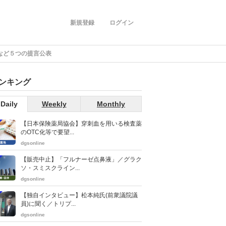
新規登録
ログイン
など５つの提言公表
ンキング
Daily
Weekly
Monthly
【日本保険薬局協会】穿刺血を用いる検査薬
のOTC化等で要望...
dgsonline
【販売中止】「フルナーゼ点鼻液」／グラク
ソ・スミスクライン...
dgsonline
【独自インタビュー】松本純氏(前衆議院議
員)に聞く／トリプ...
dgsonline