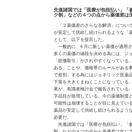
先進諸国では「医療が包括払い」「
ク制」などの４つの点から薬価差は
「２薬価差のさらなる解消」について
が安定して供給し続けられるような「
として、以下を提言した。
一般的に、4 月に新しい薬価が適用さ
多くの薬価の値段を決める為には、ジ
「総価取引」がされやすくなっている
ある」ことや、価格帯のルールがある
で差別」する為にはジェネリック医薬
下落を大きくまねくことになっている
果が、有識者検討会で報告されている
字品目が急増している。今の薬価制度
可能性は崩壊することが目に見えてい
薬品が安定して供給し続けられるよう
必要だ。
先進諸国では「医療が包括払い」「参
制」などの４つの点から薬価差は生じ