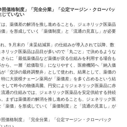
参照価格制度」「完全分業」「公定マージン・クローバッ
生じていない
は、薬価差の解消を推し進めることも、ジェネリック医薬品
薬価」を形成していく「薬価制度」と「流通の見直し」が必要
れ、9 月末の「未妥結減算」の仕組みが導入されて以降、数
ェネリック医薬品は品目が多いので「丸ごと」で決めるような
。さらに「最低薬価品など薬価が戻る仕組みを利用する場合も
事から、一層「総価取引」になりやすく、医療機関へ「納入価
品が「交渉の最終調整弁」として使われ、結果として、薬価の
。特に大規模チェーン薬局が「薬価差」を多く占めるという結
。そして昨今の物価高騰、円安によりジェネリック医薬品に赤
と流通の仕組みでは、ジェネリック医薬品を安定供給する持続
る。まずは薬価差の解消を推し進めることも、ジェネリック医
な「薬価」を形成していく「薬価制度」と「流通の見直し」が
照価格制度」「完全分業」「公定マージン・クローバック
ていない。