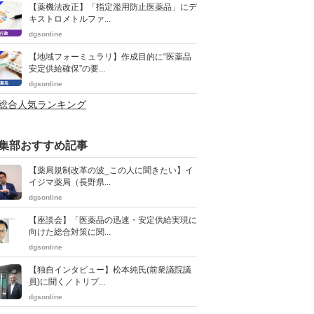
【薬機法改正】「指定濫用防止医薬品」にデ
キストロメトルファ...
dgsonline
【地域フォーミュラリ】作成目的に“医薬品
安定供給確保”の要...
dgsonline
>総合人気ランキング
集部おすすめ記事
【薬局規制改革の波_この人に聞きたい】イ
イジマ薬局（長野県...
dgsonline
【座談会】「医薬品の迅速・安定供給実現に
向けた総合対策に関...
dgsonline
【独自インタビュー】松本純氏(前衆議院議
員)に聞く／トリプ...
dgsonline