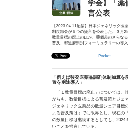
学会】「薬
言公表
【2023.04.11配信】日本ジェネリッ
制度部会が５つの提言を公表した。３月2
数量目標の廃止のほか、薬価差のさらなる
普及、都道府県別フォーミュラリーの導入
Pocket
「例えば後発医薬品調剤体制加算を廃
置を別途導入」
「１数量目標の廃止」については、昨
がらも、数量目標による普及策とジェ
ジェネリック医薬品の数量シェア目標
よる普及策はすでに限界とし、現在の「2
の数量目標は継続するとしても、202
いことを提言している。