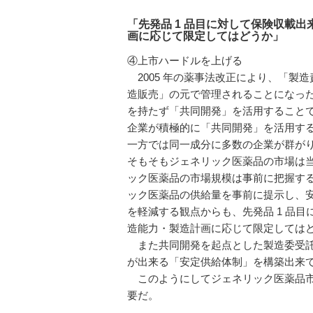
「先発品 1 品目に対して保険収載
画に応じて限定してはどうか」
④上市ハードルを上げる
2005 年の薬事法改正により、「製
造販売」の元で管理されることになっ
を持たず「共同開発」を活用することで
企業が積極的に「共同開発」を活用す
一方では同一成分に多数の企業が群が
そもそもジェネリック医薬品の市場は
ック医薬品の市場規模は事前に把握す
ック医薬品の供給量を事前に提示し、
を軽減する観点からも、先発品 1 品
造能力・製造計画に応じて限定しては
また共同開発を起点とした製造委受託
が出来る「安定供給体制」を構築出来
このようにしてジェネリック医薬品市
要だ。