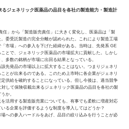
出来るジェネリック医薬品の品目を各社の製造能力・製造計
造責任」から「製造販売責任」に大きく変化し、医薬品は「製
た。委受託製造の完全分離が認められた。これにより製造工場
「市場」への参入を下げた経緯がある。当時は、先発系 GE
ることで、ジェネリック医薬品の市場拡大に貢献した。しかし
り、多数の銘柄が市場に出回る結果となっている。
当該先発品の市場以上に拡大することはない。つまりジェネリ
ることが出来るのである。このため上市時に各企業がジェネリ
安定供給を確約することになっている。但し今後は、過当競争
目に対して保険収載出来るジェネリック医薬品の品目を各社の製
どうか。
を活用する製造販売業についても、有事でも柔軟に増産対応
ている企業を評価するような制度を導入してはどうか？
場への参入ハードルをあげ、品目の絞り込みを行うことが必