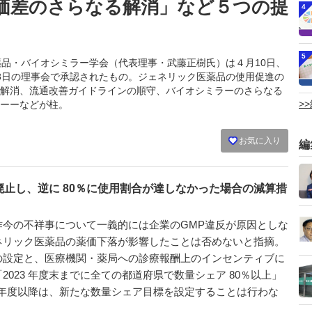
価差のさらなる解消」など５つの提
4
5
ク医薬品・バイオシミラー学会（代表理事・武藤正樹氏）は４月10日、
8日の理事会で承認されたもの。ジェネリック医薬品の使用促進の
解消、流通改善ガイドラインの順守、バイオシミラーのさらなる
>
ーーなどが柱。
お気に入り
編
止し、逆に 80％に使用割合が達しなかった場合の減算措
今の不祥事について一義的には企業のGMP違反が原因としな
ネリック医薬品の薬価下落が影響したことは否めないと指摘。
の設定と、医療機関・薬局への診療報酬上のインセンティブに
023 年度末までに全ての都道府県で数量シェア 80％以上」
4 年度以降は、新たな数量シェア目標を設定することは行わな