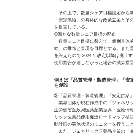
その上で、数量シェア目標設定から新
「安定供給」の具体的な政策立案とそ
を提言している。
①新たな数量シェア目標の廃止
数量シェア目標に替えて、個別具体的
給」の推進と実現を目標とする。また
を終えたので 2024 年改定以降は廃
使用割合が達しなかった場合の減算措
例えば「品質管理・製造管理」「安
を創設
②「品質管理・製造管理」「安定供給
業界団体が現在作成中の「ジェネリッ
生労働省医政局医薬産業振興・医療情
リック医薬品使用促進ロードマップ検
動計画の実施状況のモニターを行うこ
また、ジェネリック医薬品企業の「品