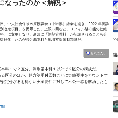
になったのか＜解説＞
4
5
月 26 日、中央社会保険医療協議会（中医協）総会を開き、2022 年度診
別改定項目」を提示した。上限３回など、リフィル処方箋の仕組
料」に変更となり、新規に「調剤管理料」が新設されることも分
>
複雑化したのが調剤基本料と地域支援体制加算だ。
お気に入り
編
本料１で２区分、調剤基本料１以外で２区分の構成だ。
る区分のほか、処方箋受付回数ごとに実績要件をカウントす
で規定せざるを得ない実績要件に対して不公平感を解消したも
ff6