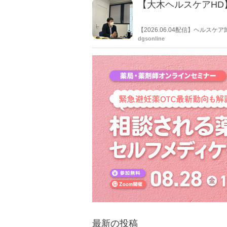
【大木ヘルスケアHD
【2026.06.04配信】ヘル
６月４日、６月16・17日に開
dgsonline
た。今回の調剤報酬改定で新設
げ、減算に備える売り場充足を
最新の投稿