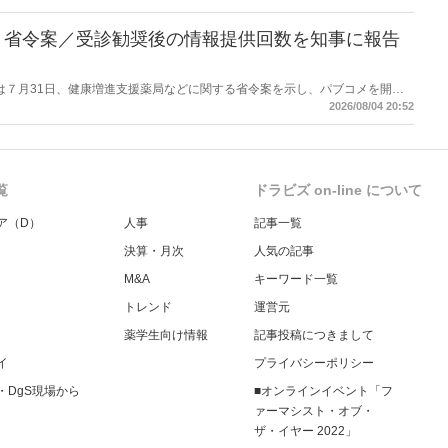
を得る予定。
】省令案／受診勧奨後の情報提供回数を知事に報告
労働省は７月31日、健康増進支援薬局などに関する省令案を示し、パブコメを開始
当該医療機関や連携機関に対して、利用者の相談内容や薬剤及び医薬品に関す
2026/08/04 20:52
報告する事項とする。
覧
ドラビズ on-line について
ア（D）
人事
記事一覧
決算・月次
人気の記事
M&A
キーワード一覧
トレンド
運営元
薬学生向け情報
記事投稿につきまして
イ
プライバシーポリシー
・DgS現場から
■オンラインイベント「フ
ァーマシスト・オブ・
ザ・イヤー 2022」