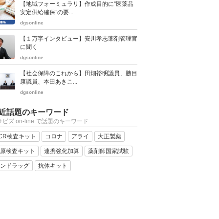
【地域フォーミュラリ】作成目的に“医薬品
安定供給確保”の要...
dgsonline
【１万字インタビュー】安川孝志薬剤管理官
に聞く
dgsonline
【社会保障のこれから】田畑裕明議員、勝目
康議員、本田あきこ...
dgsonline
近話題のキーワード
ビズ on-line で話題のキーワード
CR検査キット
コロナ
アライ
大正製薬
原検査キット
連携強化加算
薬剤師国家試験
ンドラッグ
抗体キット