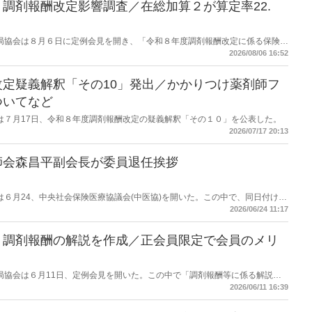
調剤報酬改定影響調査／在総加算２が算定率22.
保険薬局協会は８月６日に定例会見を開き、「令和８年度調剤報酬改定に係る保険薬
た。在宅分野では、在宅薬学総合体制加算2の算定率が22.1％から3.3％へ大
2026/08/06 16:52
定疑義解釈「その10」発出／かかりつけ薬剤師フ
ついてなど
労働省は７月17日、令和８年度調剤報酬改定の疑義解釈「その１０」を公表した。
2026/07/17 20:13
師会森昌平副会長が委員退任挨拶
労働省は６月24、中央社会保険医療協議会(中医協)を開いた。この中で、同日付けで
会長の森昌平氏が退任に際し挨拶をした。
2026/06/24 11:17
】調剤報酬の解説を作成／正会員限定で会員のメリ
保険薬局協会は６月11日、定例会見を開いた。この中で「調剤報酬等に係る解説」
会員限定への提供とすることで、協会会員のメリットも訴求したい考え。
2026/06/11 16:39