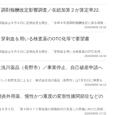
調剤報酬改定影響調査／在総加算２が算定率22.
保険薬局協会は８月６日に定例会見を開き、「令和８年度調剤報酬改定に係る保険薬
た。在宅分野では、在宅薬学総合体制加算2の算定率が22.1％から3.3％へ大
2026/08/06 16:52
穿刺血を用いる検査薬のOTC化等で要望書
保険薬局協会は８月６日に定例会見を開き、「穿刺血を用いる検査薬のOTC化等に
薬局長宛に提出したことを説明した。
2026/08/06 16:44
社浅川薬品（長野市）／事業停止、自己破産申請へ
データバンク長野支店によると、株式会社浅川薬品（長野市）は7月31日に事業を停
った。
2026/08/06 16:13
消炎外用薬、慢性かつ重度の変形性膝関節症などの
労働省は８月５日、「第４回ＯＴＣ類似薬の保険給付の見直しの実施に向けた技術的
とめ（案）」を提示し了承した。今後、社会保障審議会医療保険部会等に報告
2026/08/05 17:31