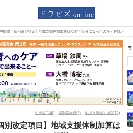
中医協・個別改定項目】地域支援体制加算はなぜ４区分になったのか＜解説＞
ラ
1
2
中医協(136)
調剤基本料(6)
地域支援体制加算(13)
3
個別改定項目】地域支援体制加算は