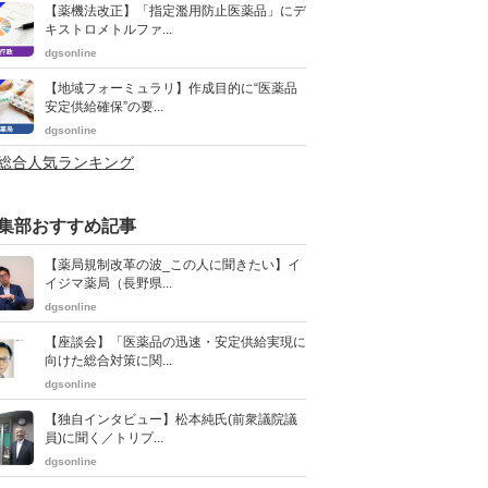
【薬機法改正】「指定濫用防止医薬品」にデ
キストロメトルファ...
dgsonline
【地域フォーミュラリ】作成目的に“医薬品
安定供給確保”の要...
dgsonline
>総合人気ランキング
集部おすすめ記事
【薬局規制改革の波_この人に聞きたい】イ
イジマ薬局（長野県...
dgsonline
【座談会】「医薬品の迅速・安定供給実現に
向けた総合対策に関...
dgsonline
【独自インタビュー】松本純氏(前衆議院議
員)に聞く／トリプ...
dgsonline