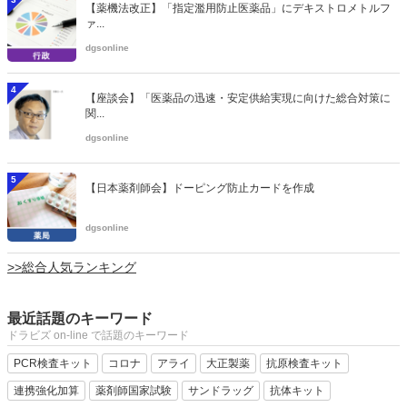
【薬機法改正】「指定濫用防止医薬品」にデキストロメトルフ
ァ...
dgsonline
4
【座談会】「医薬品の迅速・安定供給実現に向けた総合対策に
関...
dgsonline
5
【日本薬剤師会】ドーピング防止カードを作成
dgsonline
>>総合人気ランキング
最近話題のキーワード
ドラビズ on-line で話題のキーワード
PCR検査キット
コロナ
アライ
大正製薬
抗原検査キット
連携強化加算
薬剤師国家試験
サンドラッグ
抗体キット