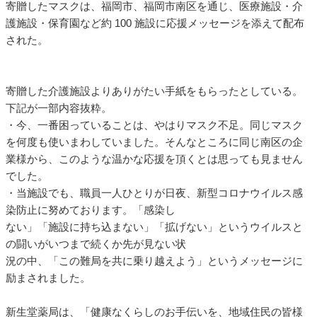
寄贈したマスクは、福岡市、福岡市南区を通じ、医療施設・介
護施設・保育園など約 100 施設に応援メッセージを添えて配布
された。
寄贈した介護施設よりありがたい手紙をもらったとしている。
下記が一部内容抜粋。
・今、一番困っていることは、やはりマスク不足。同じマスク
を何度も使いまわしていました。そんなところに同じ南区の企
業様から、このような温かな応援を頂くとは思っても見ません
でした。
・当施設でも、職員一人ひとりが日夜、新型コロナウイルス感
染防止に努めております。「感染し
ない」「施設に持ち込まない」「拡げない」というウイルスと
の闘いがいつまで続くか先が見ない状
況の中、「この難局を共に乗り越えよう」というメッセージに
励まされました。
新生堂薬局は、「健康なくらしのお手伝いを、地域住民の皆様