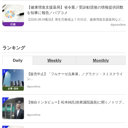
会等に報告し、令和８年秋頃を目途に結論を得る予定。
【健康増進支援薬局】省令案／受診勧奨後の情報提供回数
を知事に報告／パブコメ
【2026.08.04配信】厚生労働省は７月31日、健康増進支援薬局などに
dgsonline
関する省令案を示し、パブコメを開始した。受診勧奨を行った後に、
当該医療機関や連携機関に対して、利用者の相談内容や薬剤及び医薬
品に関する情報を提供した回数を知事に報告する事項とする。
ランキング
Daily
Weekly
Monthly
1
【販売中止】「フルナーゼ点鼻液」／グラクソ・スミスクライ
ン...
dgsonline
2
【独自インタビュー】松本純氏(前衆議院議員)に聞く／トリプ...
dgsonline
3