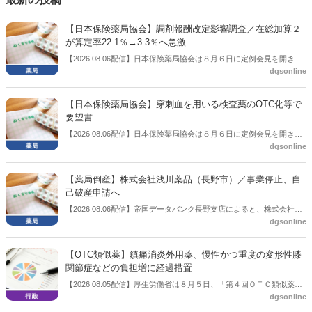
【日本保険薬局協会】調剤報酬改定影響調査／在総加算２
が算定率22.1％→3.3％へ急激
【2026.08.06配信】日本保険薬局協会は８月６日に定例会見を開き、
dgsonline
「令和８年度調剤報酬改定に係る保険薬局への影響」の調査結果を公
表した。在宅分野では、在宅薬学総合体制加算2の算定率が22.1％から
3.3％へ大きく低下した。
【日本保険薬局協会】穿刺血を用いる検査薬のOTC化等で
要望書
【2026.08.06配信】日本保険薬局協会は８月６日に定例会見を開き、
dgsonline
「穿刺血を用いる検査薬のOTC化等に関する要望書」を厚生労働省 医
薬局長宛に提出したことを説明した。
【薬局倒産】株式会社浅川薬品（長野市）／事業停止、自
己破産申請へ
【2026.08.06配信】帝国データバンク長野支店によると、株式会社浅
dgsonline
川薬品（長野市）は7月31日に事業を停止し、自己破産申請の準備に
入った。
【OTC類似薬】鎮痛消炎外用薬、慢性かつ重度の変形性膝
関節症などの負担増に経過措置
【2026.08.05配信】厚生労働省は８月５日、「第４回ＯＴＣ類似薬の
dgsonline
保険給付の見直しの実施に向けた技術的検討会」を開催。「中間とり
まとめ（案）」を提示し了承した。今後、社会保障審議会医療保険部