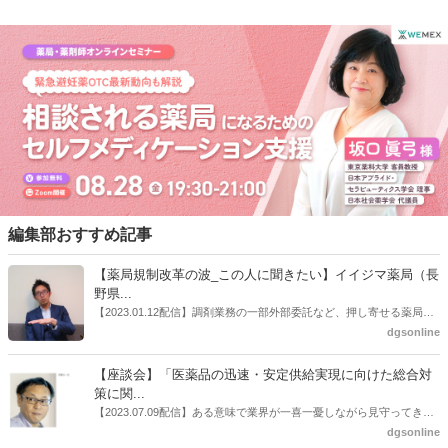
編集部おすすめ記事
【薬局規制改革の波_この人に聞きたい】イイジマ薬局（長
野県...
【2023.01.12配信】調剤業務の一部外部委託など、押し寄せる薬局業
界への規制改革の波。この規制改革の波を薬局業界はどう受け止めた
dgsonline
らいいのか。薬局業界関係者の中にも迷いがある人も少なくないので
はないだろうか。本紙ではこうした問題について、厚労省「薬局薬剤
【座談会】「医薬品の迅速・安定供給実現に向けた総合対
師の業務及び薬局の機能に関するワーキンググループ」に参考人とし
策に関...
ても出席していたイイジマ薬局（長野県上田市）開設者である飯島裕
【2023.07.09配信】ある意味で業界が一喜一憂しながら見守ってきた
也氏に聞いた。
厚労省「医薬品の迅速・安定供給実現に向けた総合対策に関する有識
dgsonline