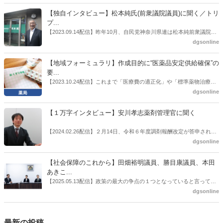
者検討会」。10カ月にわたり13回の会議が開催され、６月12日に報告
書がとりまとめられた。ドラビズon-lineでは検討会を総括する目的で
【独自インタビュー】松本純氏(前衆議院議員)に聞く／トリ
厚労省医政局医薬産業振興・医療情報企画課長（医薬産業振興・医療
プ...
情報企画課セルフケア・セルフメディケーション推進室長併任）安藤
【2023.09.14配信】昨年10月、自民党神奈川県連は松本純前衆議院議
公一氏や青山学院大学名誉教授の三村優美子氏、 日本保険薬局協会医
員を「自民党神奈川1区」（横浜市中区・磯子区・金沢区）の支部長
dgsonline
薬品流通・ＯＴＣ検討委員会副委員長の原靖明氏を交えた座談会を実
に選出した。「1区支部長」は、次期衆院選挙で神奈川1区自民党公認
施した。
候補の前提となるもの。薬剤師に関わる政策に広く・深く関わってき
【地域フォーミュラリ】作成目的に“医薬品安定供給確保”の
た同氏の復活に向けた薬剤師業界の期待には熱いものがある。不透明
要...
感の払拭できない医療・介護・障害者サービスのトリプル改定等へ
【2023.10.24配信】これまで「医療費の適正化」や「標準薬物治療の
の、薬剤師業界の強い危機感の裏返しといってもいいだろう。本稿で
推進」などが目的とされることが多かった地域フォーミュラリの作
dgsonline
は松本氏にインタビューした。
成。ここに、明らかにもう１つの理由が追加されるようになってき
た。医薬品の安定供給確保だ。10月22日に開かれた「日本フォーミュ
【１万字インタビュー】安川孝志薬剤管理官に聞く
ラリ学会学術総会」で一般演題発表した飯田下伊那薬剤師会（長野県
飯田市）は、会員薬局から安定供給確保への強い要望があったことを
【2024.02.26配信】２月14日、令和６年度調剤報酬改定が答申され
受け、安定供給確保が見込めるPPI３成分について銘柄を含めて選定
た。本紙では、厚生労働省保険局医療課・薬剤管理官の安川孝志氏
dgsonline
したとした。
に、薬局に関係する調剤報酬改定の部分についてインタビューした。
【社会保障のこれから】田畑裕明議員、勝目康議員、本田
あきこ...
【2025.05.13配信】政策の最大の争点の１つとなっていると言っても
よいのが社会保障のこれからのあり方だ。特に与党では、政府関係者
dgsonline
側の議員も多く、ある意味で決定事項の中でしか意見発信しづらい面
もある。個々の議員はどんなビジョンを描いているのか。本紙では座
談会を開いた。
最新の投稿